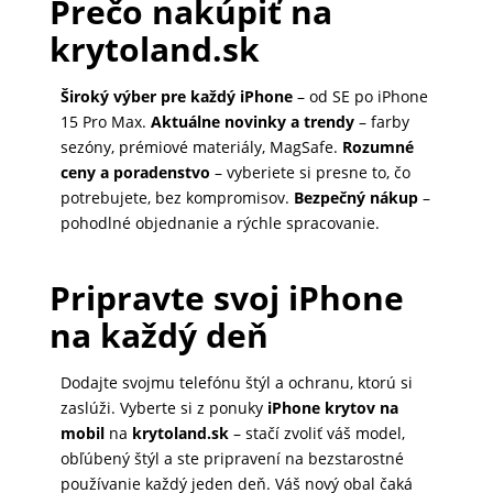
Prečo nakúpiť na
krytoland.sk
Široký výber pre každý iPhone
– od SE po iPhone
15 Pro Max.
Aktuálne novinky a trendy
– farby
sezóny, prémiové materiály, MagSafe.
Rozumné
ceny a poradenstvo
– vyberiete si presne to, čo
potrebujete, bez kompromisov.
Bezpečný nákup
–
pohodlné objednanie a rýchle spracovanie.
Pripravte svoj iPhone
na každý deň
Dodajte svojmu telefónu štýl a ochranu, ktorú si
zaslúži. Vyberte si z ponuky
iPhone krytov na
mobil
na
krytoland.sk
– stačí zvoliť váš model,
obľúbený štýl a ste pripravení na bezstarostné
používanie každý jeden deň. Váš nový obal čaká