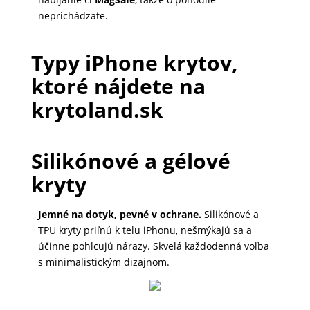
DOMÁCNOSŤ
neprichádzate.
Typy iPhone krytov,
POPSOCKETY
ktoré nájdete na
krytoland.sk
SMART
HODINKY
A
Silikónové a gélové
PRÍSLUŠENSTVO
kryty
Jemné na dotyk, pevné v ochrane.
Silikónové a
TV,
TPU kryty priľnú k telu iPhonu, nešmýkajú sa a
FOTO,
účinne pohlcujú nárazy. Skvelá každodenná voľba
AUDIO-
s minimalistickým dizajnom.
VIDEO