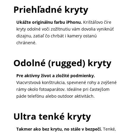
Priehľadné kryty
MALÉ
SPOTREBIČE
Ukážte originálnu farbu iPhonu.
Krištáľovo číre
kryty odolné voči zožltnutiu vám dovolia vyniknúť
dizajnu, zatiaľ čo chrbát i kamery ostanú
KANCELÁRIA
chránené.
Odolné (rugged) kryty
ŽIVOTNÝ
ŠTÝL
A
Pre aktívny život a zložité podmienky.
Viacvrstvová konštrukcia, spevnené rohy a zvýšené
OUTDOOR
rámy okolo fotoaparátov. Ideálne pri častejšom
páde telefónu alebo outdoor aktivitách.
KRÁSA
Ultra tenké kryty
A
ZDRAVIE
Takmer ako bez krytu, no stále v bezpečí.
Tenké,