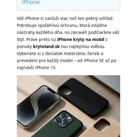
iPhone
SKLÁ
Váš iPhone si zaslúži viac než len pekný vzhľad.
Potrebuje spoľahlivú ochranu, ktorá zvládne
NABÍJANIE
nástrahy každého dňa, no zároveň podčiarkne váš
štýl. Práve preto sú
iPhone kryty na mobil
z
ponuky
krytoland.sk
tou najlepšou voľbou.
ŠPORT
Vyberiete si z desiatok materiálov, farieb a
prevedení pre každý model – od iPhone SE až po
najnovší iPhone 15.
PRODUKTY
NA
MIERU
PRÍSLUŠENSTVO
PRE
MOBILY