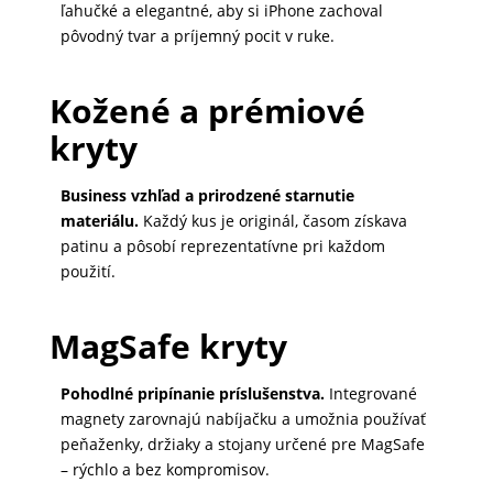
ľahučké a elegantné, aby si iPhone zachoval
pôvodný tvar a príjemný pocit v ruke.
MATKA
A
DIEŤA
Kožené a prémiové
kryty
DRONY
Business vzhľad a prirodzené starnutie
materiálu.
Každý kus je originál, časom získava
patinu a pôsobí reprezentatívne pri každom
DOM,
použití.
DIELŇA
A
MagSafe kryty
ZÁHRADA
Pohodlné pripínanie príslušenstva.
Integrované
magnety zarovnajú nabíjačku a umožnia používať
peňaženky, držiaky a stojany určené pre MagSafe
– rýchlo a bez kompromisov.