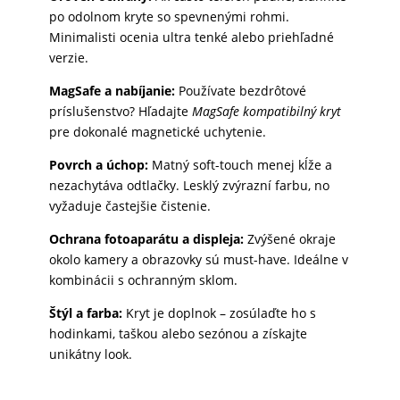
po odolnom kryte so spevnenými rohmi.
Minimalisti ocenia ultra tenké alebo priehľadné
verzie.
MagSafe a nabíjanie:
Používate bezdrôtové
príslušenstvo? Hľadajte
MagSafe kompatibilný kryt
pre dokonalé magnetické uchytenie.
Povrch a úchop:
Matný soft-touch menej kĺže a
nezachytáva odtlačky. Lesklý zvýrazní farbu, no
vyžaduje častejšie čistenie.
Ochrana fotoaparátu a displeja:
Zvýšené okraje
okolo kamery a obrazovky sú must-have. Ideálne v
kombinácii s ochranným sklom.
Štýl a farba:
Kryt je doplnok – zosúlaďte ho s
hodinkami, taškou alebo sezónou a získajte
unikátny look.