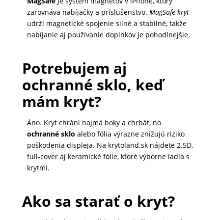
MagSafe
je systém magnetov v iPhone, ktorý
zarovnáva nabíjačky a príslušenstvo.
MagSafe kryt
udrží magnetické spojenie silné a stabilné, takže
nabíjanie aj používanie doplnkov je pohodlnejšie.
Potrebujem aj
ochranné sklo, keď
mám kryt?
Áno. Kryt chráni najmä boky a chrbát, no
ochranné sklo
alebo fólia výrazne znižujú riziko
poškodenia displeja. Na krytoland.sk nájdete 2.5D,
full-cover aj keramické fólie, ktoré výborne ladia s
krytmi.
Ako sa starať o kryt?