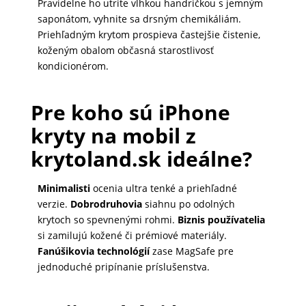
Pravidelne ho utrite vlhkou handričkou s jemným
saponátom, vyhnite sa drsným chemikáliám.
Priehľadným krytom prospieva častejšie čistenie,
koženým obalom občasná starostlivosť
kondicionérom.
Pre koho sú iPhone
kryty na mobil z
krytoland.sk ideálne?
Minimalisti
ocenia ultra tenké a priehľadné
verzie.
Dobrodruhovia
siahnu po odolných
krytoch so spevnenými rohmi.
Biznis používatelia
si zamilujú kožené či prémiové materiály.
Fanúšikovia technológií
zase MagSafe pre
jednoduché pripínanie príslušenstva.