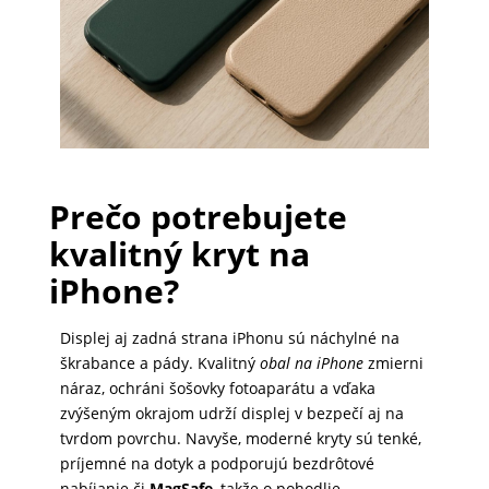
PRÍSLUŠENSTVO
PRE
TABLETY
PC
Prečo potrebujete
/
kvalitný kryt na
NOTEBOOK
iPhone?
/
GAMING
Displej aj zadná strana iPhonu sú náchylné na
škrabance a pády. Kvalitný
obal na iPhone
zmierni
náraz, ochráni šošovky fotoaparátu a vďaka
AUTOPRÍSLUŠENSTVO
zvýšeným okrajom udrží displej v bezpečí aj na
tvrdom povrchu. Navyše, moderné kryty sú tenké,
príjemné na dotyk a podporujú bezdrôtové
SMART
nabíjanie či
MagSafe
, takže o pohodlie