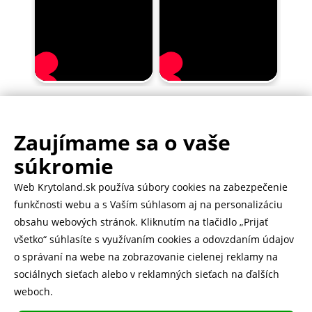
Zaujímame sa o vaše
.
500.000+ odoslaných balíčkov
súkromie
Web Krytoland.sk používa súbory cookies na zabezpečenie
Rychlé doručenie 1-2 dní
funkčnosti webu a s Vaším súhlasom aj na personalizáciu
obsahu webových stránok. Kliknutím na tlačidlo „Prijať
všetko“ súhlasíte s využívaním cookies a odovzdaním údajov
o správaní na webe na zobrazovanie cielenej reklamy na
Heureka
zobraziť recenzie
sociálnych sieťach alebo v reklamných sieťach na ďalších
weboch.
Instagram
5.643 fanúšikov