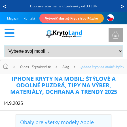
<
>
Doprava zdarma na objednávky od 33 EUR
Magazín
Kontakt
Vytvoriť vlastný Kryt alebo Púzdro
>
O nás - Krytoland.sk
>
Blog
>
iphone kryty na mobil: štýlové
KRYTY
IPHONE KRYTY NA MOBIL: ŠTÝLOVÉ A
A
ODOLNÉ PUZDRÁ, TIPY NA VÝBER,
PUZDRÁ
MATERIÁLY, OCHRANA A TRENDY 2025
NA
14.9.2025
MOBIL
Obaly pre všetky modely Apple
TVRDENÉ