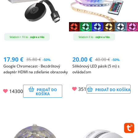
MATKA
A
DIEŤA
Skladom > 10 ks -
zajtra u Vás
Skladom 3 ks -
zajtra u Vás
DRONY
17.90
€
20.00
€
35.80
€
40.00
€
-50%
-50%
Google Chromecast - Bezdrôtový
Silikónový LED pásik (5 m) s
adaptér HDMI na zdieľanie obrazovky
ovládačom
DOM,
DIELŇA
351
A
PRIDAŤ DO
PRIDAŤ DO KOŠÍKA
14300
KOŠÍKA
ZÁHRADA