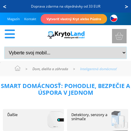
<
>
Doprava zdarma na objednávky od 33 EUR
Magazín
Kontakt
Vytvoriť vlastný Kryt alebo Púzdro
>
Dom, dielňa a záhrada
>
Inteligentná domácnosť
KRYTY
SMART DOMÁCNOSŤ: POHODLIE, BEZPEČIE A
A
ÚSPORA V JEDNOM
PUZDRÁ
NA
MOBIL
Ďalšie
Detektory, senzory a
snímače
TVRDENÉ