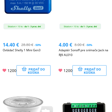
Skladom > 10 ks -
do 1 - 3 prac. dní
Skladom > 10 ks -
do 1 - 3 prac. dní
14.40
€
4.00
€
28.80
€
8.00
€
-50%
-50%
Ovládač Shelly 1 Mini Gen3
Adaptér Sonoff pre snímače Jack na
RJ9 AL010
PRIDAŤ DO
PRIDAŤ DO
1200
1200
KOŠÍKA
KOŠÍKA