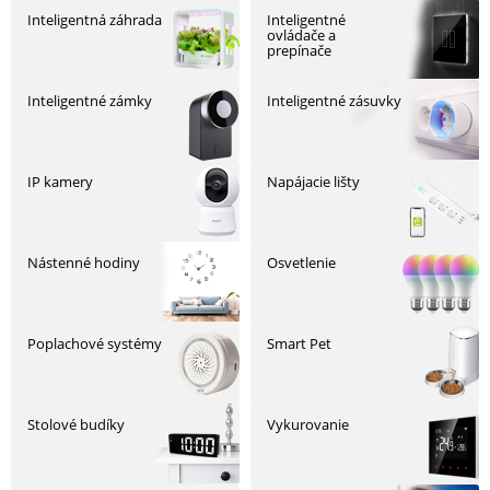
Inteligentná záhrada
Inteligentné
SKLÁ
ovládače a
prepínače
Inteligentné zámky
Inteligentné zásuvky
NABÍJANIE
IP kamery
Napájacie lišty
ŠPORT
Nástenné hodiny
Osvetlenie
PRODUKTY
NA
MIERU
Poplachové systémy
Smart Pet
PRÍSLUŠENSTVO
Stolové budíky
Vykurovanie
PRE
MOBILY