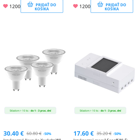
PRIDAŤ DO
PRIDAŤ DO
1200
1200
KOŠÍKA
KOŠÍKA
Skladom > 10 ks -
do 1 - 3 prac. dní
Skladom > 10 ks -
do 1 - 3 prac. dní
30.40
€
17.60
€
60.80
€
35.20
€
-50%
-50%