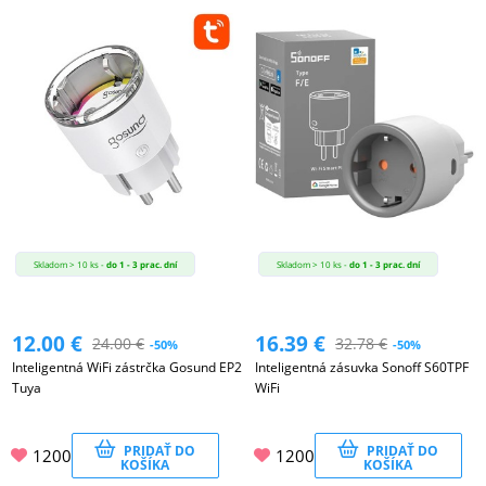
Skladom > 10 ks -
do 1 - 3 prac. dní
Skladom > 10 ks -
do 1 - 3 prac. dní
12.00
€
16.39
€
24.00
€
32.78
€
-50%
-50%
Inteligentná WiFi zástrčka Gosund EP2
Inteligentná zásuvka Sonoff S60TPF
Tuya
WiFi
PRIDAŤ DO
PRIDAŤ DO
1200
1200
KOŠÍKA
KOŠÍKA