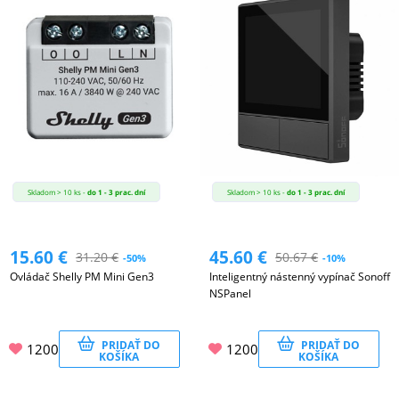
Skladom > 10 ks -
do 1 - 3 prac. dní
Skladom > 10 ks -
do 1 - 3 prac. dní
15.60
€
45.60
€
31.20
€
50.67
€
-50%
-10%
Ovládač Shelly PM Mini Gen3
Inteligentný nástenný vypínač Sonoff
NSPanel
PRIDAŤ DO
PRIDAŤ DO
1200
1200
KOŠÍKA
KOŠÍKA