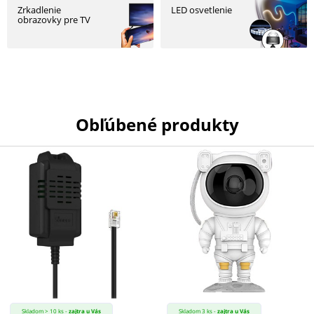
Zrkadlenie
LED osvetlenie
obrazovky pre TV
PRÍSLUŠENSTVO
PRE
TABLETY
Obľúbené produkty
PC
/
NOTEBOOK
/
GAMING
AUTOPRÍSLUŠENSTVO
SMART
Skladom > 10 ks -
zajtra u Vás
Skladom 3 ks -
zajtra u Vás