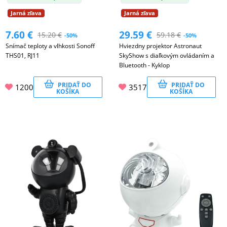
DOMÁCNOSŤ
Jarná zľava
Jarná zľava
7.60
€
29.59
€
15.20
€
59.18
€
-50%
-50%
Snímač teploty a vlhkosti Sonoff
Hviezdny projektor Astronaut
POPSOCKETY
THS01, RJ11
SkyShow s diaľkovým ovládaním a
Bluetooth - Kyklop
PRIDAŤ DO
PRIDAŤ DO
SMART
1200
3517
KOŠÍKA
KOŠÍKA
HODINKY
A
PRÍSLUŠENSTVO
TV,
FOTO,
AUDIO-
VIDEO