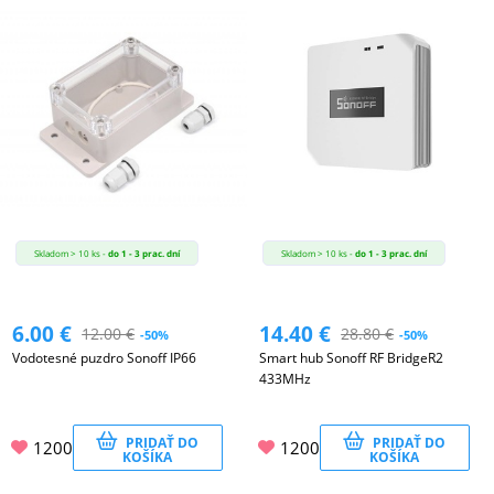
Skladom > 10 ks -
do 1 - 3 prac. dní
Skladom > 10 ks -
do 1 - 3 prac. dní
6.00
€
14.40
€
12.00
€
28.80
€
-50%
-50%
Vodotesné puzdro Sonoff IP66
Smart hub Sonoff RF BridgeR2
433MHz
PRIDAŤ DO
PRIDAŤ DO
1200
1200
KOŠÍKA
KOŠÍKA