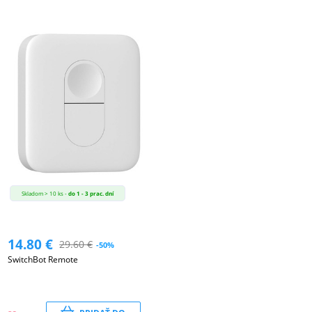
Skladom > 10 ks -
do 1 - 3 prac. dní
14.80
€
29.60
€
-50%
SwitchBot Remote