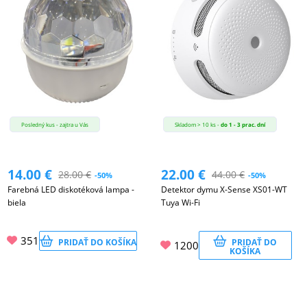
Posledný kus - zajtra u Vás
Skladom > 10 ks -
do 1 - 3 prac. dní
14.00
€
22.00
€
28.00
€
44.00
€
-50%
-50%
Farebná LED diskotéková lampa -
Detektor dymu X-Sense XS01-WT
biela
Tuya Wi-Fi
351
PRIDAŤ DO KOŠÍKA
PRIDAŤ DO
1200
KOŠÍKA