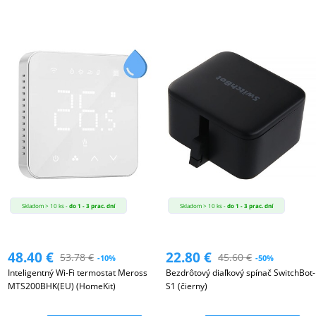
Skladom > 10 ks -
do 1 - 3 prac. dní
Skladom > 10 ks -
do 1 - 3 prac. dní
48.40
€
22.80
€
53.78
€
45.60
€
-10%
-50%
Inteligentný Wi-Fi termostat Meross
Bezdrôtový diaľkový spínač SwitchBot-
MTS200BHK(EU) (HomeKit)
S1 (čierny)