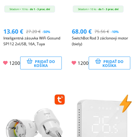
Skladom > 10 ks -
do 1 - 3 prac. dní
Skladom > 10 ks -
do 1 - 3 prac. dní
13.60
€
68.00
€
27.20
€
75.56
€
-50%
-10%
Inteligentná zásuvka WiFi Gosund
SwitchBot Rod 3 záclonový motor
SP112 2xUSB, 16A, Tuya
(biely)
PRIDAŤ DO
PRIDAŤ DO
1200
1200
KOŠÍKA
KOŠÍKA