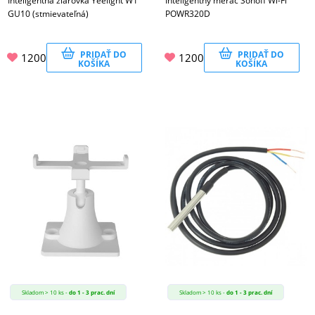
Inteligentná žiarovka Yeelight W1
Inteligentný merač Sonoff Wi-Fi
GU10 (stmievateľná)
POWR320D
PRIDAŤ DO
PRIDAŤ DO
1200
1200
KOŠÍKA
KOŠÍKA
Skladom > 10 ks -
do 1 - 3 prac. dní
Skladom > 10 ks -
do 1 - 3 prac. dní