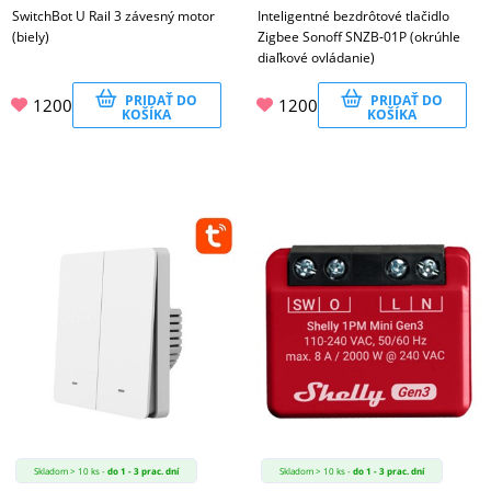
SwitchBot U Rail 3 závesný motor
Inteligentné bezdrôtové tlačidlo
(biely)
Zigbee Sonoff SNZB-01P (okrúhle
diaľkové ovládanie)
PRIDAŤ DO
PRIDAŤ DO
1200
1200
KOŠÍKA
KOŠÍKA
Skladom > 10 ks -
do 1 - 3 prac. dní
Skladom > 10 ks -
do 1 - 3 prac. dní