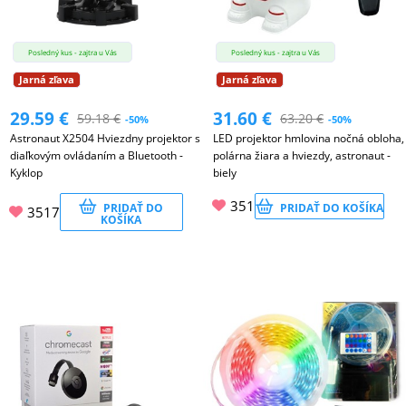
MALÉ
SPOTREBIČE
Posledný kus - zajtra u Vás
Posledný kus - zajtra u Vás
Jarná zľava
Jarná zľava
29.59
€
31.60
€
KANCELÁRIA
59.18
€
63.20
€
-50%
-50%
Astronaut X2504 Hviezdny projektor s
LED projektor hmlovina nočná obloha,
diaľkovým ovládaním a Bluetooth -
polárna žiara a hviezdy, astronaut -
Kyklop
biely
ŽIVOTNÝ
351
ŠTÝL
PRIDAŤ DO
PRIDAŤ DO KOŠÍKA
3517
KOŠÍKA
A
OUTDOOR
KRÁSA
A
ZDRAVIE