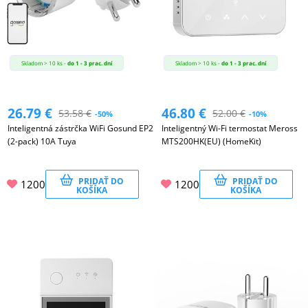
Skladom > 10 ks -
do 1 - 3 prac. dní
Skladom > 10 ks -
do 1 - 3 prac. dní
26.79
€
46.80
€
53.58
€
52.00
€
-50%
-10%
Inteligentná zástrčka WiFi Gosund EP2
Inteligentný Wi-Fi termostat Meross
(2-pack) 10A Tuya
MTS200HK(EU) (HomeKit)
PRIDAŤ DO
PRIDAŤ DO
1200
1200
KOŠÍKA
KOŠÍKA