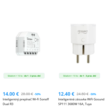
Skladom > 10 ks -
do 1 - 3 prac. dní
Skladom > 10 ks -
do 1 - 3 prac. dní
14.00
€
12.40
€
28.00
€
24.80
€
-50%
-50%
Inteligentný prepínač Wi-Fi Sonoff
Inteligentná zásuvka WiFi Gosund
Dual R3
SP111 3680W 16A, Tuya