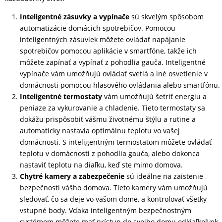
Inteligentné zásuvky a vypínače
sú skvelým spôsobom
automatizácie domácich spotrebičov. Pomocou
inteligentných zásuviek môžete ovládať napájanie
spotrebičov pomocou aplikácie v smartfóne, takže ich
môžete zapínať a vypínať z pohodlia gauča. Inteligentné
vypínače vám umožňujú ovládať svetlá a iné osvetlenie v
domácnosti pomocou hlasového ovládania alebo smartfónu.
Inteligentné termostaty
vám umožňujú šetriť energiu a
peniaze za vykurovanie a chladenie. Tieto termostaty sa
dokážu prispôsobiť vášmu životnému štýlu a rutine a
automaticky nastavia optimálnu teplotu vo vašej
domácnosti. S inteligentným termostatom môžete ovládať
teplotu v domácnosti z pohodlia gauča, alebo dokonca
nastaviť teplotu na diaľku, keď ste mimo domova.
Chytré kamery a zabezpečenie
sú ideálne na zaistenie
bezpečnosti vášho domova. Tieto kamery vám umožňujú
sledovať, čo sa deje vo vašom dome, a kontrolovať všetky
vstupné body. Vďaka inteligentným bezpečnostným
systémom môžete mať prístup do svojho domu odkiaľkoľvek