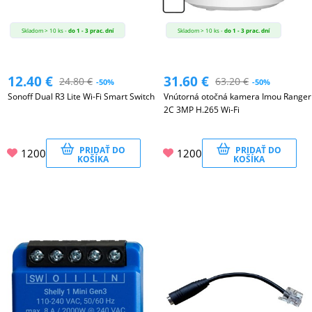
Skladom > 10 ks -
do 1 - 3 prac. dní
Skladom > 10 ks -
do 1 - 3 prac. dní
12.40
€
31.60
€
24.80
€
63.20
€
-50%
-50%
Sonoff Dual R3 Lite Wi-Fi Smart Switch
Vnútorná otočná kamera Imou Ranger
2C 3MP H.265 Wi-Fi
PRIDAŤ DO
PRIDAŤ DO
1200
1200
KOŠÍKA
KOŠÍKA