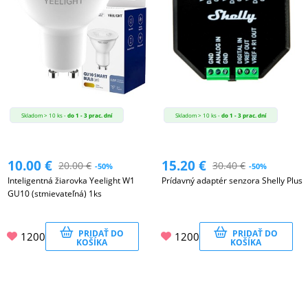
Skladom > 10 ks -
do 1 - 3 prac. dní
Skladom > 10 ks -
do 1 - 3 prac. dní
10.00
€
15.20
€
20.00
€
30.40
€
-50%
-50%
Inteligentná žiarovka Yeelight W1
Prídavný adaptér senzora Shelly Plus
GU10 (stmievateľná) 1ks
PRIDAŤ DO
PRIDAŤ DO
1200
1200
KOŠÍKA
KOŠÍKA