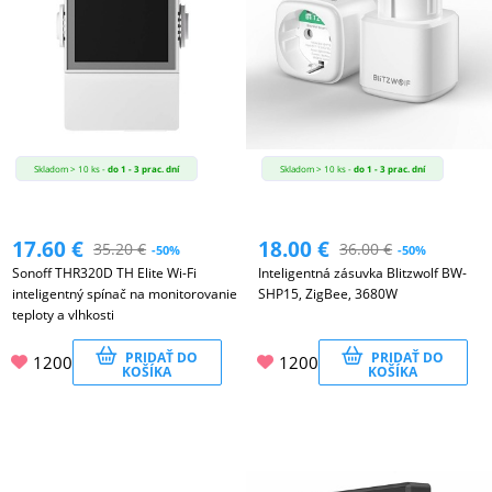
Skladom > 10 ks -
do 1 - 3 prac. dní
Skladom > 10 ks -
do 1 - 3 prac. dní
17.60
€
18.00
€
35.20
€
36.00
€
-50%
-50%
Sonoff THR320D TH Elite Wi-Fi
Inteligentná zásuvka Blitzwolf BW-
inteligentný spínač na monitorovanie
SHP15, ZigBee, 3680W
teploty a vlhkosti
PRIDAŤ DO
PRIDAŤ DO
1200
1200
KOŠÍKA
KOŠÍKA