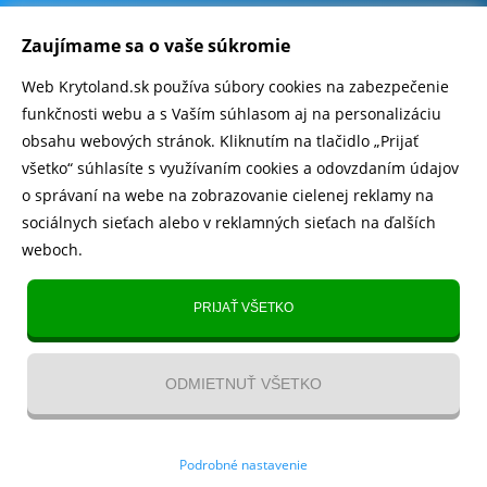
.
500.000+ odoslaných balíčkov
Zaujímame sa o vaše súkromie
Web Krytoland.sk používa súbory cookies na zabezpečenie
Rychlé doručenie 1-2 dní
funkčnosti webu a s Vaším súhlasom aj na personalizáciu
obsahu webových stránok. Kliknutím na tlačidlo „Prijať
všetko“ súhlasíte s využívaním cookies a odovzdaním údajov
o správaní na webe na zobrazovanie cielenej reklamy na
Heureka
zobraziť recenzie
sociálnych sieťach alebo v reklamných sieťach na ďalších
weboch.
Instagram
5.643 fanúšikov
PRIJAŤ VŠETKO
TikTok
4.833 fanúšikov
ODMIETNUŤ VŠETKO
YouTube videa
Kontakt
/
VOP
/
Recenzie
/
Blog
/
Magazín
/
O nás
/
Odstúpenie
Podrobné nastavenie
od zmluvy