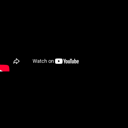
PRÍSLUŠENSTVO
PRE
TABLETY
PC
/
NOTEBOOK
/
GAMING
AUTOPRÍSLUŠENSTVO
SMART