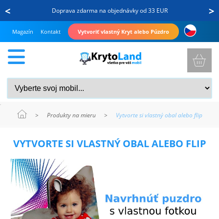
<
>
Doprava zdarma na objednávky od 33 EUR
Magazín
Kontakt
Vytvoriť vlastný Kryt alebo Púzdro
>
Produkty na mieru
>
Vytvorte si vlastný obal alebo flip
KRYTY
VYTVORTE SI VLASTNÝ OBAL ALEBO FLIP
A
PUZDRÁ
NA
MOBIL
TVRDENÉ