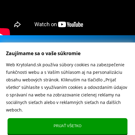
DOMÁCNOSŤ
POPSOCKETY
.
SMART
500.000+ odoslaných balíčkov
Zaujímame sa o vaše súkromie
HODINKY
Web Krytoland.sk používa súbory cookies na zabezpečenie
A
Rychlé doručenie 1-2 dní
funkčnosti webu a s Vaším súhlasom aj na personalizáciu
PRÍSLUŠENSTVO
obsahu webových stránok. Kliknutím na tlačidlo „Prijať
všetko“ súhlasíte s využívaním cookies a odovzdaním údajov
o správaní na webe na zobrazovanie cielenej reklamy na
TV,
Heureka
zobraziť recenzie
sociálnych sieťach alebo v reklamných sieťach na ďalších
FOTO,
weboch.
AUDIO-
Instagram
5.643 fanúšikov
VIDEO
PRIJAŤ VŠETKO
TikTok
4.833 fanúšikov