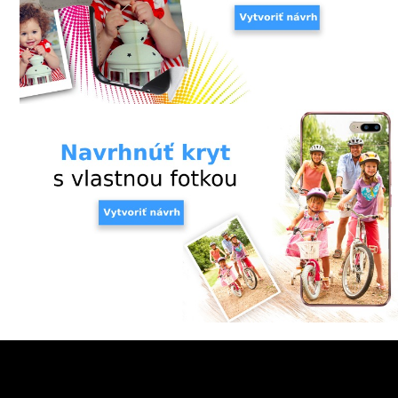
SKLÁ
NABÍJANIE
ŠPORT
PRODUKTY
NA
MIERU
PRÍSLUŠENSTVO
PRE
MOBILY