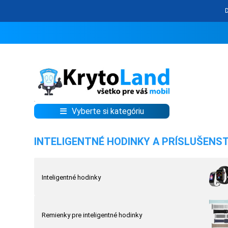
Vyberte si kategóriu
KRYTY
INTELIGENTNÉ HODINKY A PRÍSLUŠENS
A
PUZDRÁ
NA
Inteligentné hodinky
MOBIL
Remienky pre inteligentné hodinky
TVRDENÉ