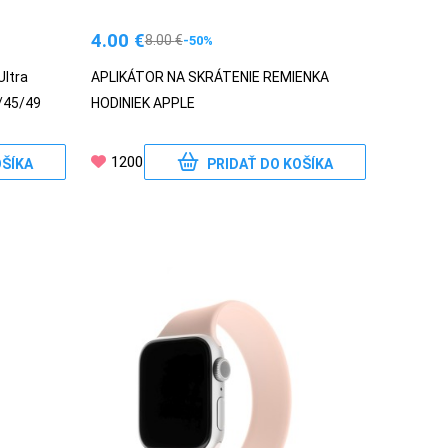
4.00
€
8.00
€
-50%
ltra
APLIKÁTOR NA SKRÁTENIE REMIENKA
4/45/49
HODINIEK APPLE
1200
OŠÍKA
PRIDAŤ DO KOŠÍKA