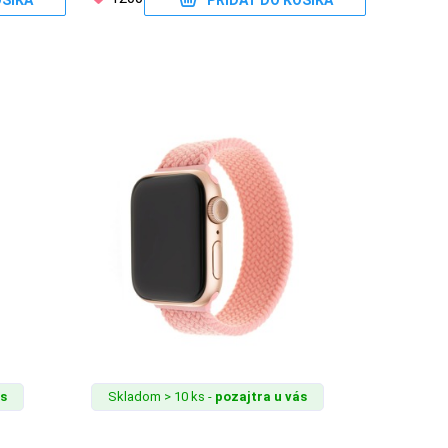
OŠÍKA
PRIDAŤ DO KOŠÍKA
ás
Skladom > 10 ks -
pozajtra u vás