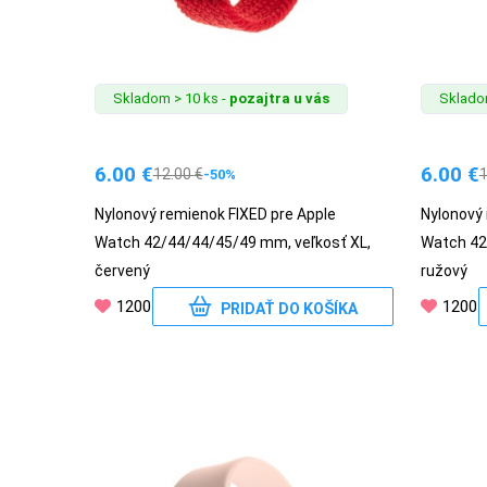
Skladom > 10 ks -
pozajtra u vás
Skladom
6.00
€
6.00
€
12.00
€
-50%
Nylonový remienok FIXED pre Apple
Nylonový 
Watch 42/44/44/45/49 mm, veľkosť XL,
Watch 42
červený
ružový
1200
1200
PRIDAŤ DO KOŠÍKA