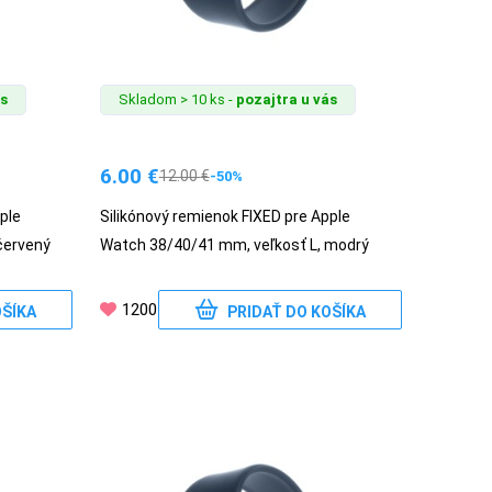
ás
Skladom > 10 ks -
pozajtra u vás
6.00
€
12.00
€
-50%
ple
Silikónový remienok FIXED pre Apple
červený
Watch 38/40/41 mm, veľkosť L, modrý
1200
OŠÍKA
PRIDAŤ DO KOŠÍKA