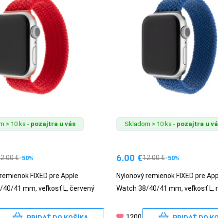
 > 10 ks -
pozajtra u vás
Skladom > 10 ks -
pozajtra u v
6.00
€
12.00
€
12.00
€
-50%
-50%
remienok FIXED pre Apple
Nylonový remienok FIXED pre App
/40/41 mm, veľkosť L, červený
Watch 38/40/41 mm, veľkosť L,
1200