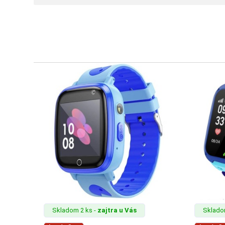
SKLÁ
NABÍJANIE
ŠPORT
PRODUKTY
NA
MIERU
PRÍSLUŠENSTVO
PRE
MOBILY
Skladom 2 ks -
zajtra u Vás
Sklado