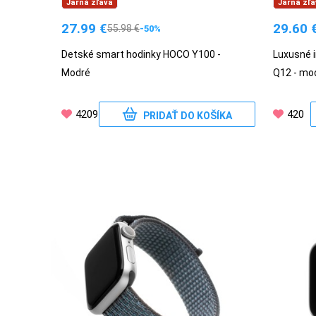
Jarná zľava
Jarná zľa
27.99
€
29.60
55.98
€
-50%
PRÍSLUŠENSTVO
PRE
Detské smart hodinky HOCO Y100 -
Luxusné i
TABLETY
Modré
Q12 - mo
4209
420
PRIDAŤ DO KOŠÍKA
PC
/
NOTEBOOK
/
GAMING
AUTOPRÍSLUŠENSTVO
SMART
DOMÁCNOSŤ