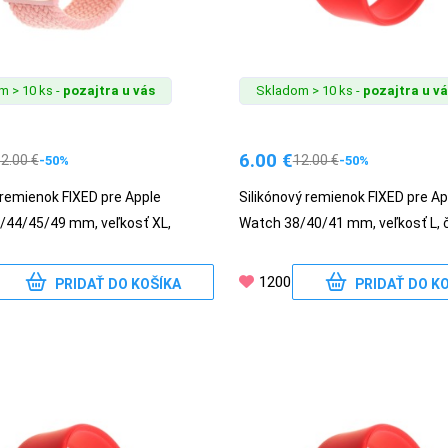
 > 10 ks -
pozajtra u vás
Skladom > 10 ks -
pozajtra u v
6.00
€
12.00
€
12.00
€
-50%
-50%
remienok FIXED pre Apple
Silikónový remienok FIXED pre Ap
/44/45/49 mm, veľkosť XL,
Watch 38/40/41 mm, veľkosť L, 
1200
PRIDAŤ DO KOŠÍKA
PRIDAŤ DO K