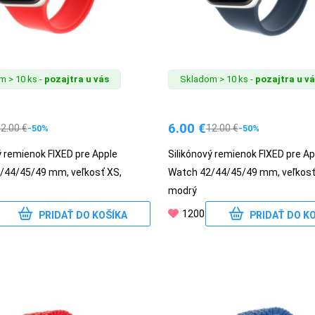
 > 10 ks -
pozajtra u vás
Skladom > 10 ks -
pozajtra u v
6.00
€
12.00
€
12.00
€
-50%
-50%
ý remienok FIXED pre Apple
Silikónový remienok FIXED pre Ap
/44/45/49 mm, veľkosť XS,
Watch 42/44/45/49 mm, veľkosť
modrý
1200
PRIDAŤ DO KOŠÍKA
PRIDAŤ DO K