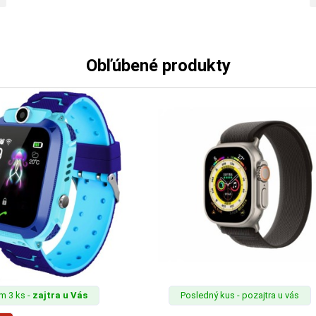
Obľúbené produkty
m 3 ks -
zajtra u Vás
Posledný kus - pozajtra u vás