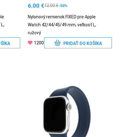
6.00
€
12.00
€
-50%
le
Nylonový remienok FIXED pre Apple
L,
Watch 42/44/45/49 mm, veľkosť L,
ružový
1200
OŠÍKA
PRIDAŤ DO KOŠÍKA