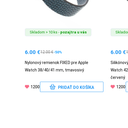
POPSOCKETY
Skladom > 10 ks -
pozajtra u vás
Skladom
SMART
HODINKY
6.00
€
6.00
€
12.00
€
-50%
A
Nylonový remienok FIXED pre Apple
Silikónov
PRÍSLUŠENSTVO
Watch 38/40/41 mm, tmavosivý
Watch 42
červený
1200
1200
TV,
PRIDAŤ DO KOŠÍKA
FOTO,
AUDIO-
VIDEO