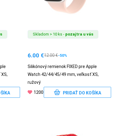
ás
Skladom > 10 ks -
pozajtra u vás
6.00
€
12.00
€
-50%
ple
Silikónový remienok FIXED pre Apple
 XS,
Watch 42/44/45/49 mm, veľkosť XS,
ružový
1200
OŠÍKA
PRIDAŤ DO KOŠÍKA