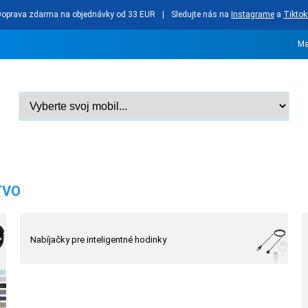
Doprava zdarma na objednávky od 33 EUR
|
Sledujte nás na
Instagrame
a
Tiktok
Ma
TVO
Nabíjačky pre inteligentné hodinky