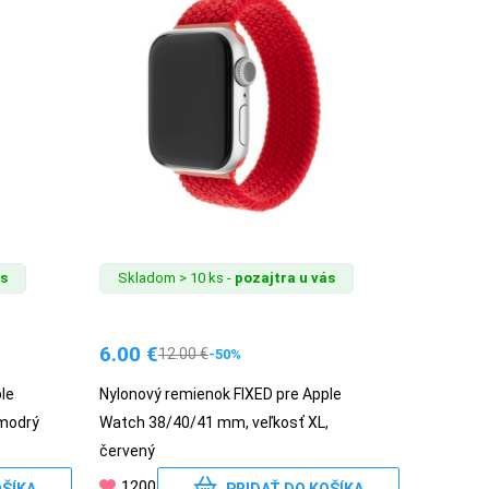
ás
Skladom > 10 ks -
pozajtra u vás
6.00
€
12.00
€
-50%
le
Nylonový remienok FIXED pre Apple
 modrý
Watch 38/40/41 mm, veľkosť XL,
červený
1200