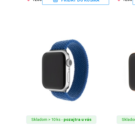
PRIDAŤ DO KOŠÍKA
MATKA
A
DIEŤA
DRONY
DOM,
DIELŇA
A
ZÁHRADA
Skladom > 10 ks -
pozajtra u vás
Skladom