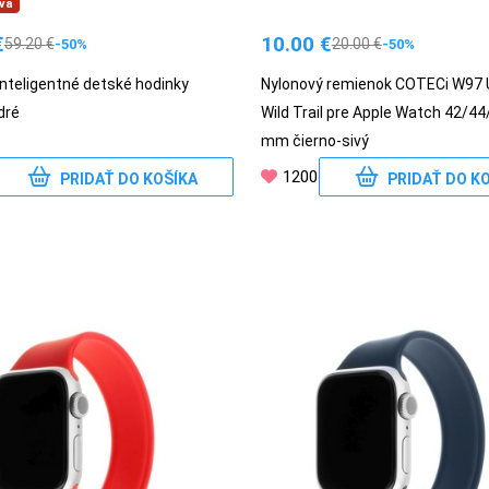
va
€
10.00
€
59.20
€
20.00
€
-50%
-50%
nteligentné detské hodinky
Nylonový remienok COTECi W97 U
dré
Wild Trail pre Apple Watch 42/4
mm čierno-sivý
1200
PRIDAŤ DO KOŠÍKA
PRIDAŤ DO K