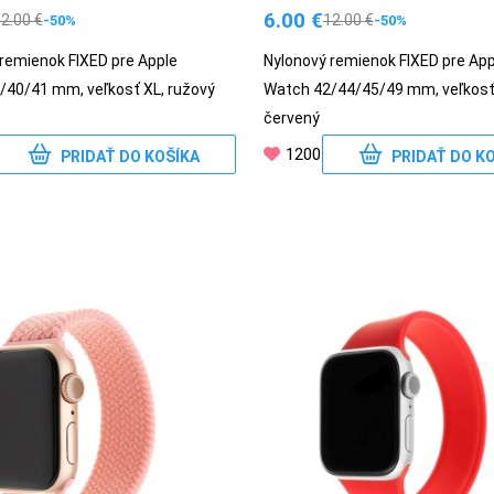
6.00
€
12.00
€
12.00
€
-50%
-50%
remienok FIXED pre Apple
Nylonový remienok FIXED pre App
/40/41 mm, veľkosť XL, ružový
Watch 42/44/45/49 mm, veľkosť 
červený
1200
PRIDAŤ DO KOŠÍKA
PRIDAŤ DO K