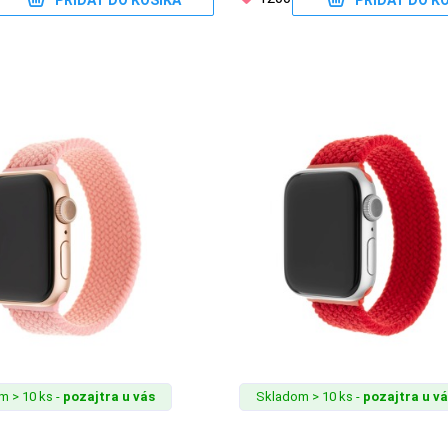
PRIDAŤ DO KOŠÍKA
PRIDAŤ DO K
 > 10 ks -
pozajtra u vás
Skladom > 10 ks -
pozajtra u v