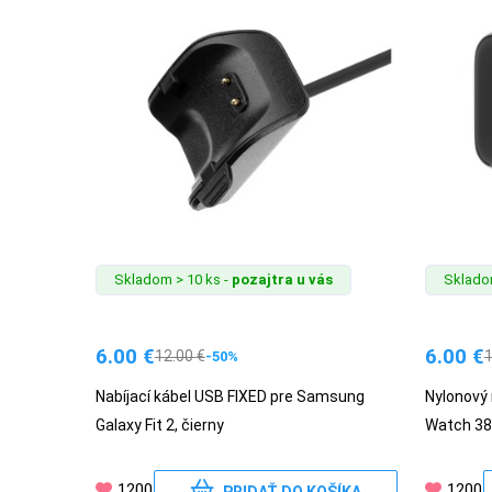
MALÉ
SPOTREBIČE
KANCELÁRIA
ŽIVOTNÝ
ŠTÝL
A
Skladom > 10 ks -
pozajtra u vás
Skladom
OUTDOOR
6.00
€
6.00
€
12.00
€
-50%
KRÁSA
Nabíjací kábel USB FIXED pre Samsung
Nylonový 
A
Galaxy Fit 2, čierny
Watch 38
ZDRAVIE
1200
1200