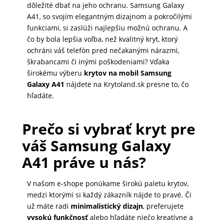
dôležité dbať na jeho ochranu. Samsung Galaxy
A41, so svojím elegantným dizajnom a pokročilými
funkciami, si zaslúži najlepšiu možnú ochranu. A
čo by bola lepšia voľba, než kvalitný kryt, ktorý
ochráni váš telefón pred nečakanými nárazmi,
škrabancami či inými poškodeniami? Vďaka
širokému výberu
krytov na mobil Samsung
Galaxy A41
nájdete na Krytoland.sk presne to, čo
hľadáte.
Prečo si vybrať kryt pre
váš Samsung Galaxy
A41 práve u nás?
V našom e-shope ponúkame širokú paletu krytov,
medzi ktorými si každý zákazník nájde to pravé. Či
už máte radi
minimalistický dizajn
, preferujete
vysokú funkčnosť
alebo hľadáte niečo kreatívne a