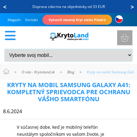
<
>
Doprava zdarma na objednávky od 33 EUR
Magazín
Kontakt
Vytvoriť vlastný Kryt alebo Púzdro
>
O nás - Krytoland.sk
>
Blog
>
Kryty na mobil Samsung Galax
KRYTY
KRYTY NA MOBIL SAMSUNG GALAXY A41:
A
KOMPLETNÝ SPRIEVODCA PRE OCHRANU
PUZDRÁ
VÁŠHO SMARTFÓNU
NA
8.6.2024
MOBIL
V súčasnej dobe, keď je mobilný telefón
neustálym spoločníkom vo vašom živote, je
TVRDENÉ