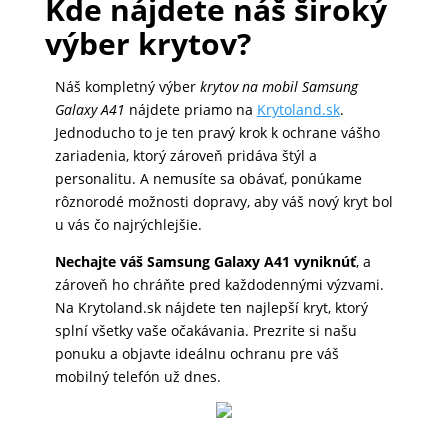
Kde nájdete náš široký
MALÉ
výber krytov?
SPOTREBIČE
Náš kompletný výber
krytov na mobil Samsung
Galaxy A41
nájdete priamo na
Krytoland.sk
.
KANCELÁRIA
Jednoducho to je ten pravý krok k ochrane vášho
zariadenia, ktorý zároveň pridáva štýl a
personalitu. A nemusíte sa obávať, ponúkame
rôznorodé možnosti dopravy, aby váš nový kryt bol
ŽIVOTNÝ
u vás čo najrýchlejšie.
ŠTÝL
A
Nechajte váš Samsung Galaxy A41 vyniknúť
, a
OUTDOOR
zároveň ho chráňte pred každodennými výzvami.
Na Krytoland.sk nájdete ten najlepší kryt, ktorý
splní všetky vaše očakávania. Prezrite si našu
ponuku a objavte ideálnu ochranu pre váš
KRÁSA
mobilný telefón už dnes.
A
ZDRAVIE