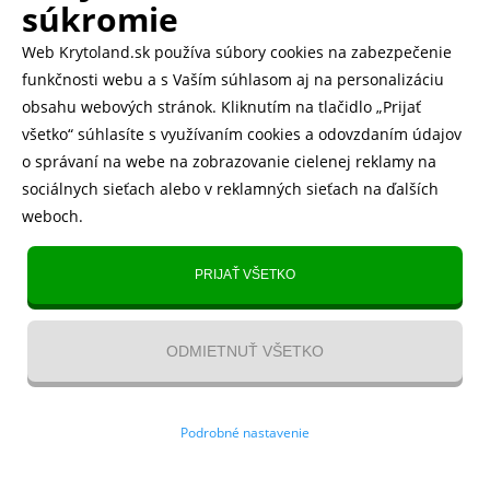
500.000+ odoslaných balíčkov
súkromie
Web Krytoland.sk používa súbory cookies na zabezpečenie
Rychlé doručenie 1-2 dní
funkčnosti webu a s Vaším súhlasom aj na personalizáciu
obsahu webových stránok. Kliknutím na tlačidlo „Prijať
všetko“ súhlasíte s využívaním cookies a odovzdaním údajov
o správaní na webe na zobrazovanie cielenej reklamy na
Heureka
zobraziť recenzie
sociálnych sieťach alebo v reklamných sieťach na ďalších
weboch.
Instagram
5.643 fanúšikov
PRIJAŤ VŠETKO
TikTok
4.833 fanúšikov
ODMIETNUŤ VŠETKO
YouTube videa
Kontakt
/
VOP
/
Recenzie
/
Blog
/
Magazín
/
O nás
/
Odstúpenie
Podrobné nastavenie
od zmluvy