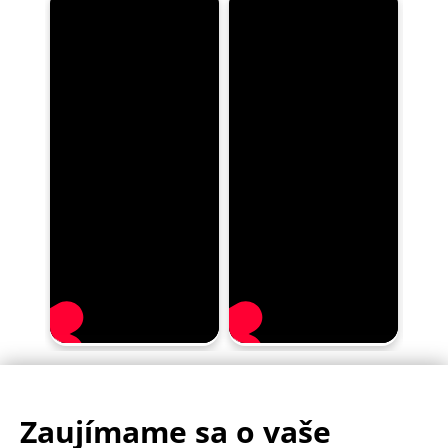
Zaujímame sa o vaše
.