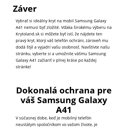
Záver
MATKA
A
Vybrať si ideálny kryt na mobil Samsung Galaxy
DIEŤA
A41 nemusí byť zložité. Vďaka širokému výberu na
Krytoland.sk si môžete byť istí, že nájdete ten
pravý kryt, ktorý váš telefón ochráni, zároveň mu
DRONY
dodá štýl a vyjadrí vašu osobnosť. Navštívte našu
stránku, vyberte si a umožnite vášmu Samsung
Galaxy A41 zažiariť v plnej kráse po každej
stránke!
DOM,
DIELŇA
A
Dokonalá ochrana pre
ZÁHRADA
váš Samsung Galaxy
A41
V súčasnej dobe, keď je mobilný telefón
neustálym spoločníkom vo vašom živote, je