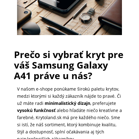
PRÍSLUŠENSTVO
PRE
TABLETY
Prečo si vybrať kryt pre
PC
váš Samsung Galaxy
/
A41 práve u nás?
NOTEBOOK
/
GAMING
V našom e-shope ponúkame širokú paletu krytov,
medzi ktorými si každý zákazník nájde to pravé. Či
už máte radi
minimalistický dizajn
, preferujete
vysokú funkčnosť
alebo hľadáte niečo kreatívne a
AUTOPRÍSLUŠENSTVO
farebné, Krytoland.sk má pre každého niečo. Sme
si istí, že náš sortiment, ktorý kombinuje kvalitu,
štýl a dostupnosť, splní očakávania aj tých
SMART
najnáročnejších zákazníkov.