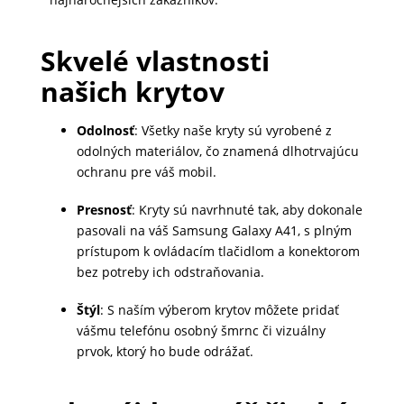
DOMÁCNOSŤ
Skvelé vlastnosti
našich krytov
POPSOCKETY
Odolnosť
: Všetky naše kryty sú vyrobené z
odolných materiálov, čo znamená dlhotrvajúcu
SMART
ochranu pre váš mobil.
HODINKY
A
Presnosť
: Kryty sú navrhnuté tak, aby dokonale
PRÍSLUŠENSTVO
pasovali na váš Samsung Galaxy A41, s plným
prístupom k ovládacím tlačidlom a konektorom
bez potreby ich odstraňovania.
TV,
Štýl
: S naším výberom krytov môžete pridať
FOTO,
vášmu telefónu osobný šmrnc či vizuálny
AUDIO-
prvok, ktorý ho bude odrážať.
VIDEO