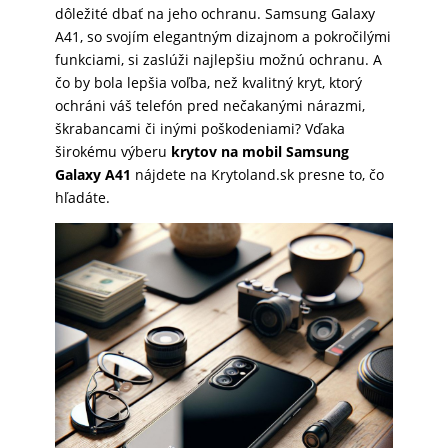
dôležité dbať na jeho ochranu. Samsung Galaxy
SKLÁ
A41, so svojím elegantným dizajnom a pokročilými
funkciami, si zaslúži najlepšiu možnú ochranu. A
čo by bola lepšia voľba, než kvalitný kryt, ktorý
NABÍJANIE
ochráni váš telefón pred nečakanými nárazmi,
škrabancami či inými poškodeniami? Vďaka
širokému výberu
krytov na mobil Samsung
ŠPORT
Galaxy A41
nájdete na Krytoland.sk presne to, čo
hľadáte.
PRODUKTY
NA
MIERU
PRÍSLUŠENSTVO
PRE
MOBILY