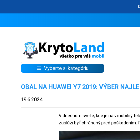
Vyberte si kategóriu
KRYTY
OBAL NA HUAWEI Y7 2019: VÝBER NAJ
A
PUZDRÁ
19.6.2024
NA
MOBIL
V dnešnom svete, kde je náš mobilný tele
zaslúži byť chránený pred poškodením. P
TVRDENÉ