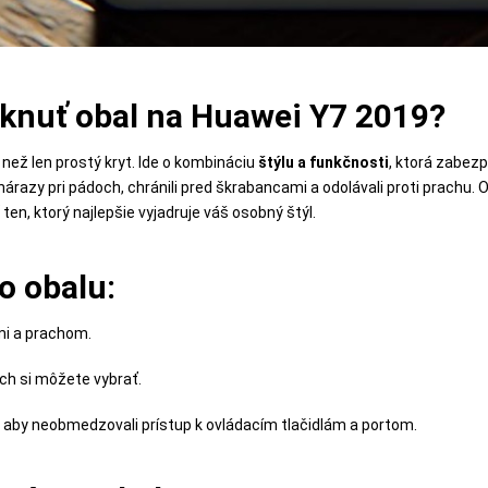
nuť obal na Huawei Y7 2019?
než len prostý kryt. Ide o kombináciu
štýlu a funkčnosti
, ktorá zabezp
nárazy pri pádoch, chránili pred škrabancami a odolávali proti prachu.
ten, ktorý najlepšie vyjadruje váš osobný štýl.
 obalu:
mi a prachom.
ých si môžete vybrať.
, aby neobmedzovali prístup k ovládacím tlačidlám a portom.