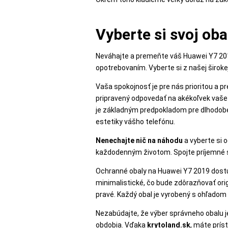
MATKA
A
Vyberte si svoj oba
DIEŤA
Neváhajte a premeňte váš Huawei Y7 20
opotrebovaním. Vyberte si z našej širok
DRONY
Vaša spokojnosť je pre nás prioritou a p
pripravený odpovedať na akékoľvek vaše o
je základným predpokladom pre dlhodobé 
DOM,
estetiky vášho telefónu.
DIELŇA
A
Nenechajte nič na náhodu
a vyberte si 
každodenným životom. Spojte príjemné 
ZÁHRADA
Ochranné obaly na Huawei Y7 2019 dos
minimalistické, čo bude zdôrazňovať orig
pravé. Každý obal je vyrobený s ohľadom 
Nezabúdajte, že výber správneho obalu je
obdobia. Vďaka
krytoland.sk
, máte prís