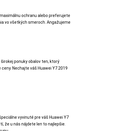
e maximálnu ochranu alebo preferujete
vania vo všetkých smeroch. Angažujeme
 širokej ponuky obalov ten, ktorý
ne ceny. Nechajte váš Huawei Y7 2019
 špeciálne vyvinuté pre váš Huawei Y7
í, že u nás nájdete len to najlepšie.
kupu.