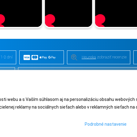
 1-2 dní
Heureka
zobraziť recenzie
 videa
Kontakt
/
VOP
/
Recenzie
/
Blog
/
Magazín
/
O nás
/
Odstúpe
ti webu a s Vaším súhlasom aj na personalizáciu obsahu webových strá
ielenej reklamy na sociálnych sieťach alebo v reklamných sieťach na
Podrobné nastavenie