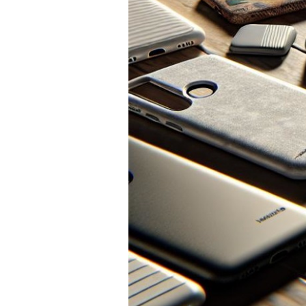
PRÍSLUŠENSTVO
PRE
TABLETY
PC
/
NOTEBOOK
/
GAMING
AUTOPRÍSLUŠENSTVO
SMART
DOMÁCNOSŤ