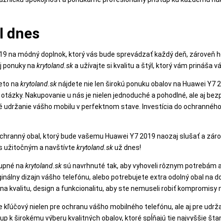
l dnes
19 na módný doplnok, ktorý vás bude sprevádzať každý deň, zároveň 
ej ponuky na
krytoland.sk
a užívajte si kvalitu a štýl, ktorý vám prináša 
reto na
krytoland.sk
nájdete nie len širokú ponuku obalov na Huawei Y7 20
tázky. Nakupovanie u nás je nielen jednoduché a pohodlné, ale aj bezp
udržanie vášho mobilu v perfektnom stave. Investícia do ochranného o
ochranný obal, ktorý bude vašemu Huawei Y7 2019 naozaj slušať a zár
s užitočným a navštívte
krytoland.sk
už dnes!
tupné na
krytoland.sk
sú navrhnuté tak, aby vyhoveli rôznym potrebám a
inálny dizajn vášho telefónu, alebo potrebujete extra odolný obal na d
na kvalitu, design a funkcionalitu, aby ste nemuseli robiť kompromisy
 kľúčový nielen pre ochranu vášho mobilného telefónu, ale aj pre udrža
tup k širokému výberu kvalitných obalov, ktoré spĺňajú tie najvyššie š