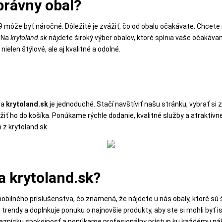
správny obal?
9 môže byť náročné. Dôležité je zvážiť, čo od obalu očakávate. Chcet
? Na
krytoland.sk
nájdete široký výber obalov, ktoré splnia vaše očaká
nielen štýlové, ale aj kvalitné a odolné.
na
krytoland.sk
je jednoduché. Stačí navštíviť našu stránku, vybrať si z
žiť ho do košíka. Ponúkame rýchle dodanie, kvalitné služby a atraktív
 z krytoland.sk.
a krytoland.sk?
mobilného príslušenstva, čo znamená, že nájdete u nás obaly, ktoré sú
trendy a doplnkuje ponuku o najnovšie produkty, aby ste si mohli byť ist
kaznícku spokojnosť a ponúkame profesionálny prístup ku každému ná