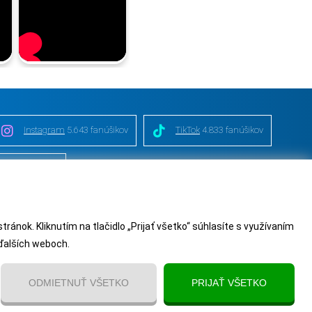
Instagram
5.643 fanúšikov
TikTok
4.833 fanúšikov
nie od zmluvy
nok. Kliknutím na tlačidlo „Prijať všetko“ súhlasíte s využívaním
 ďalších weboch.
ODMIETNUŤ VŠETKO
PRIJAŤ VŠETKO