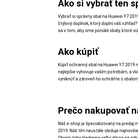
Ako si vybrať ten 
MALÉ
SPOTREBIČE
Vybrať si správny obal na Huawei Y7 201
štýlový doplnok, ktorý doplní váš vzhľad
sa v tom, aby sme ponúkli obaly, ktoré sú 
KANCELÁRIA
Ako kúpiť
ŽIVOTNÝ
Kúpiť ochranný obal na Huawei Y7 2019 
ŠTÝL
najlepšie vyhovuje vaším potrebám, a vlo
A
vyniknúť a zároveň ho ochráňte s obalom
OUTDOOR
KRÁSA
Prečo nakupovať n
A
ZDRAVIE
Náš e-shop je špecializovaný na predaj 
2019. Náš tím neustále sleduje najnovšie 
Okrem toho kladieme veľký dôraz na zá