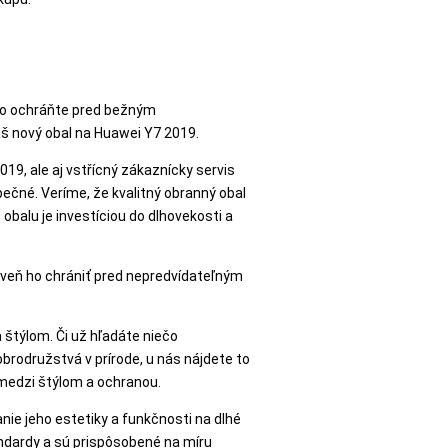
ho ochráňte pred bežným
váš nový obal na Huawei Y7 2019.
19, ale aj vstřícný zákaznícky servis
ečné. Veríme, že kvalitný obranný obal
balu je investíciou do dlhovekosti a
oveň ho chrániť pred nepredvídateľným
 štýlom. Či už hľadáte niečo
obrodružstvá v prírode, u nás nájdete to
 medzi štýlom a ochranou.
nie jeho estetiky a funkčnosti na dlhé
tandardy a sú prispôsobené na míru