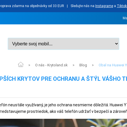
Doprava zdarma na objednávky od 33 EUR
|
Sledujte nás na
Instagrame
a
Tiktok
Ma
O nás - Krytoland.sk
Blog
Obal na Huawei Y
>
>
>
LEPŠÍCH KRYTOV PRE OCHRANU A ŠTÝL VÁŠHO 
fón neustále využívaný, je jeho ochrana nesmierne dôležitá. Huawei Y7
redstavujeme prostriedok, ako váš telefón udržať v bezpečí a zároveň