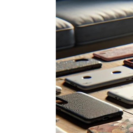
SKLÁ
NABÍJANIE
ŠPORT
PRODUKTY
NA
MIERU
PRÍSLUŠENSTVO
PRE
MOBILY