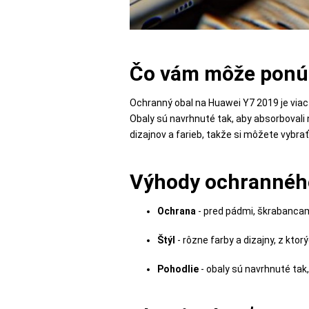
POPSOCKETY
Čo vám môže ponúk
Ochranný obal na Huawei Y7 2019 je viac 
SMART
Obaly sú navrhnuté tak, aby absorbovali 
HODINKY
dizajnov a farieb, takže si môžete vybrať 
A
PRÍSLUŠENSTVO
Výhody ochranného
Ochrana
- pred pádmi, škrabanca
TV,
FOTO,
Štýl
- rôzne farby a dizajny, z ktor
AUDIO-
VIDEO
Pohodlie
- obaly sú navrhnuté tak