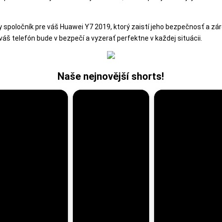
y spoločník pre váš Huawei Y7 2019, ktorý zaistí jeho bezpečnosť a zá
e váš telefón bude v bezpečí a vyzerať perfektne v každej situácii.
Naše nejnovější shorts!