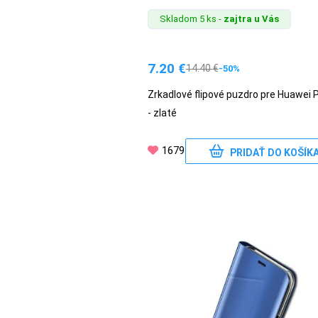
Skladom 5 ks -
zajtra u Vás
7.20
€
14.40
€
-50%
Zrkadlové flipové puzdro pre Huawei 
- zlaté
1679
PRIDAŤ DO KOŠÍK