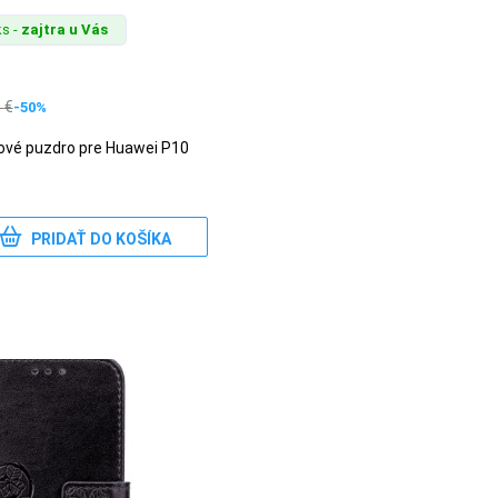
s -
zajtra u Vás
0
€
-50%
pové puzdro pre Huawei P10
PRIDAŤ DO KOŠÍKA