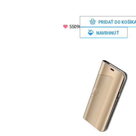
MATKA
A
DIEŤA
PRIDAŤ DO KOŠÍK
55096
NAVRHNÚŤ
DRONY
DOM,
DIELŇA
A
ZÁHRADA