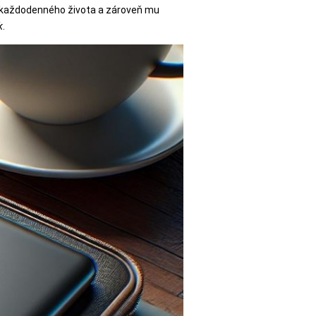
mi každodenného života a zároveň mu
k
.