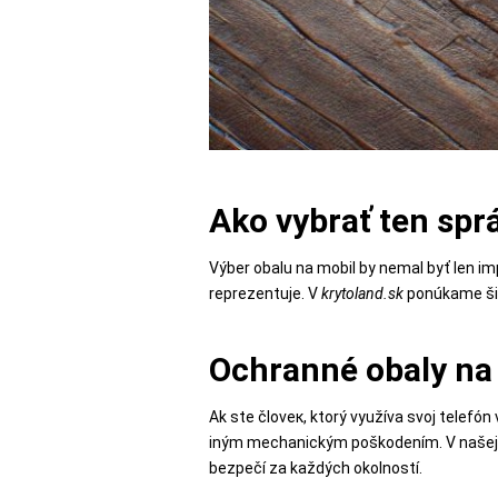
POPSOCKETY
SMART
HODINKY
Ako vybrať ten spr
A
PRÍSLUŠENSTVO
Výber obalu na mobil by nemal byť len im
reprezentuje. V
krytoland.sk
ponúkame širo
TV,
Ochranné obaly na
FOTO,
AUDIO-
Ak ste človeк, ktorý využíva svoj telefó
VIDEO
iným mechanickým poškodením. V našej p
bezpečí za každých okolností.