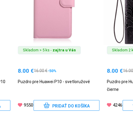
Skladom > 5 ks -
zajtra u Vás
Skladom 2 k
8.00
€
8.00
€
16.00
€
16.0
-50%
P10
Puzdro pre Huawei P10 - svetloružové
Puzdro pre Hu
čierne
9550
4246
A
PRIDAŤ DO KOŠÍKA