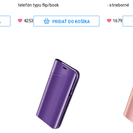
telefón typu flip/book
- strieborné
4253
1679
A
PRIDAŤ DO KOŠÍKA