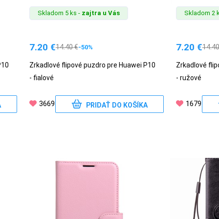
Skladom 5 ks -
zajtra u Vás
Skladom 2 k
7.20
€
7.20
€
14.40
€
14.4
-50%
P10
Zrkadlové flipové puzdro pre Huawei P10
Zrkadlové fli
- fialové
- ružové
3669
1679
A
PRIDAŤ DO KOŠÍKA