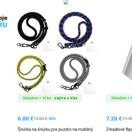
Skladom > 10 ks -
zajtra u Vás
Skladom > 5
6.00
€
7.20
€
12.00
€
14.4
-50%
Šnúrka na šnúrku pre puzdro na mobilný
Zrkadlové fli