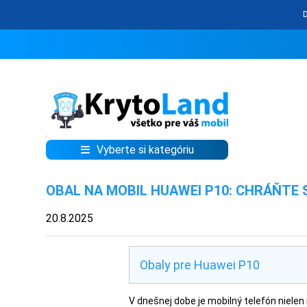
Vyberte si kategóriu
KRYTY
OBAL NA MOBIL HUAWEI P10: CHRÁŇTE 
A
PUZDRÁ
20.8.2025
NA
MOBIL
Obaly pre Huawei P10
TVRDENÉ
V dnešnej dobe je mobilný telefón niele