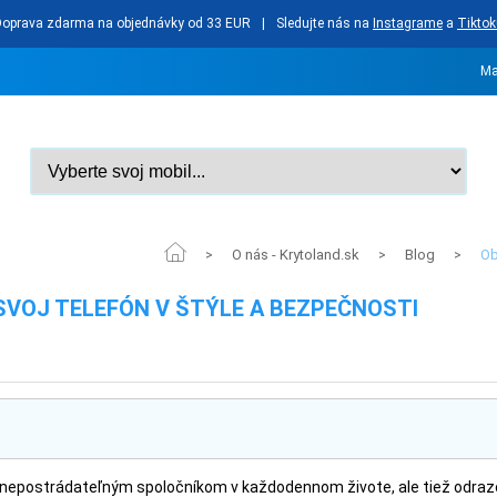
Doprava zdarma na objednávky od 33 EUR
|
Sledujte nás na
Instagrame
a
Tiktok
Ma
O nás - Krytoland.sk
Blog
Ob
>
>
>
SVOJ TELEFÓN V ŠTÝLE A BEZPEČNOSTI
n nepostrádateľným spoločníkom v každodennom živote, ale tiež odraz