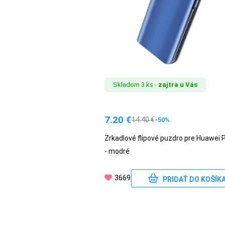
Skladom 3 ks -
zajtra u Vás
7.20
€
14.40
€
-50%
Zrkadlové flipové puzdro pre Huawei 
- modré
3669
PRIDAŤ DO KOŠÍK