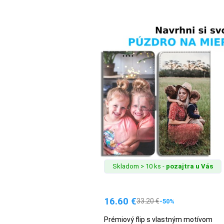
MALÉ
SPOTREBIČE
KANCELÁRIA
ŽIVOTNÝ
ŠTÝL
A
OUTDOOR
Skladom > 10 ks -
pozajtra u Vás
KRÁSA
A
ZDRAVIE
16.60
€
33.20
€
-50%
Prémiový flip s vlastným motívom