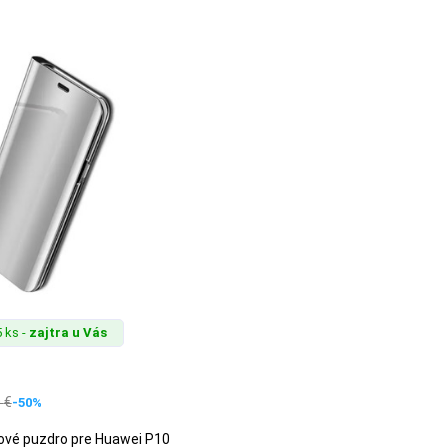
 ks -
zajtra u Vás
0
€
-50%
pové puzdro pre Huawei P10