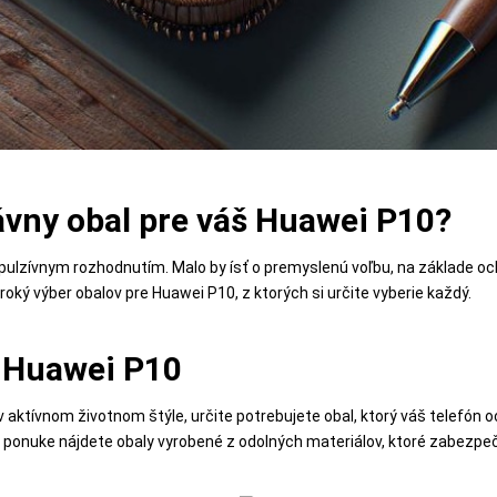
ávny obal pre váš Huawei P10?
pulzívnym rozhodnutím. Malo by ísť o premyslenú voľbu, na základe ochr
ký výber obalov pre Huawei P10, z ktorých si určite vyberie každý.
 Huawei P10
n v aktívnom životnom štýle, určite potrebujete obal, ktorý váš telefón
onuke nájdete obaly vyrobené z odolných materiálov, ktoré zabezpeč