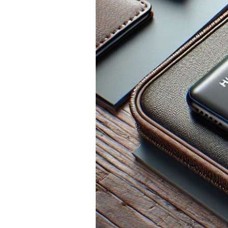
PRÍSLUŠENSTVO
PRE
TABLETY
PC
/
NOTEBOOK
/
GAMING
AUTOPRÍSLUŠENSTVO
SMART
DOMÁCNOSŤ