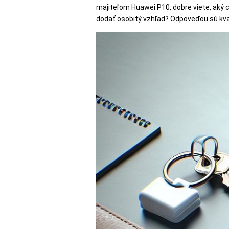
SKLÁ
majiteľom Huawei P10, dobre viete, aký 
dodať osobitý vzhľad? Odpoveďou sú kva
NABÍJANIE
ŠPORT
PRODUKTY
NA
MIERU
PRÍSLUŠENSTVO
PRE
MOBILY