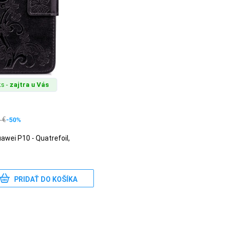
s -
zajtra u Vás
0
€
-50%
awei P10 - Quatrefoil,
PRIDAŤ DO KOŠÍKA