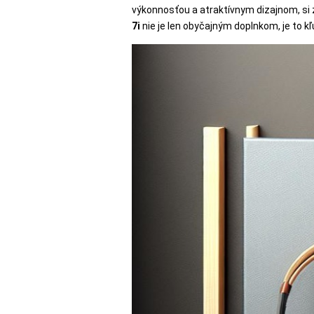
SKLÁ
výkonnosťou a atraktívnym dizajnom, si 
7i
nie je len obyčajným doplnkom, je to k
NABÍJANIE
ŠPORT
PRODUKTY
NA
MIERU
PRÍSLUŠENSTVO
PRE
MOBILY