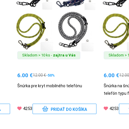
Skladom > 10 ks -
zajtra u Vás
Skladom > 1
6.00
€
6.00
€
12.00
€
12.0
-50%
Šnúrka pre kryt mobilného telefónu
Šnúrka na šnú
telefón typu f
4253
4253
A
PRIDAŤ DO KOŠÍKA