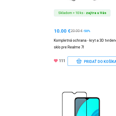
Skladom > 10 ks -
zajtra u Vás
10.00
€
20.00
€
-50%
Kompletná ochrana - kryt a 3D tvrden
sklo pre Realme 7I
111
PRIDAŤ DO KOŠÍK