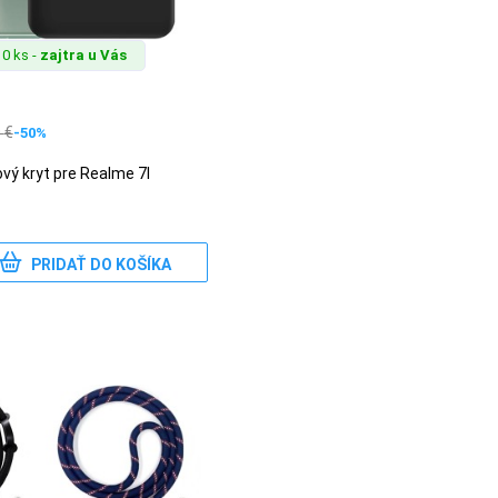
0 ks -
zajtra u Vás
0
€
-50%
ový kryt pre Realme 7I
PRIDAŤ DO KOŠÍKA