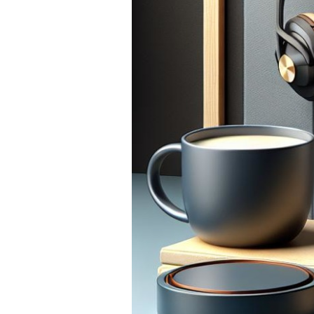
PRÍSLUŠENSTVO
PRE
TABLETY
PC
/
NOTEBOOK
/
GAMING
AUTOPRÍSLUŠENSTVO
SMART
DOMÁCNOSŤ