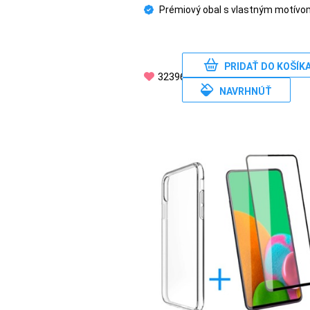
Prémiový obal s vlastným motívo
MATKA
A
DIEŤA
PRIDAŤ DO KOŠÍK
32396
NAVRHNÚŤ
DRONY
DOM,
DIELŇA
A
ZÁHRADA