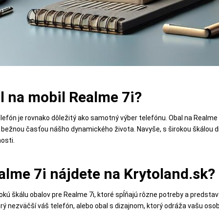
al na mobil Realme 7i?
lefón je rovnako dôležitý ako samotný výber telefónu. Obal na Realme
 bežnou časťou nášho dynamického života. Navyše, s širokou škálou d
osti.
alme 7i nájdete na Krytoland.sk?
okú škálu obalov pre Realme 7i, ktoré spĺňajú rôzne potreby a predstavy
rý nezväčší váš telefón, alebo obal s dizajnom, ktorý odráža vašu oso