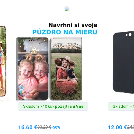
Skladom > 10 ks -
pozajtra u Vás
Skladom > 1
16.60
€
12.00
€
33.20
€
24.
-50%