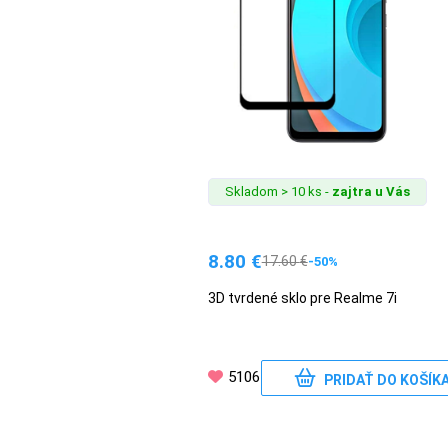
Skladom > 10 ks -
zajtra u Vás
8.80
€
17.60
€
-50%
3D tvrdené sklo pre Realme 7i
5106
PRIDAŤ DO KOŠÍK