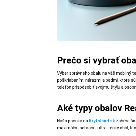
POPSOCKETY
SMART
HODINKY
Prečo si vybrať ob
A
PRÍSLUŠENSTVO
Výber správneho obalu na váš mobilný te
poškriabaním, nárazmi a padmi, ktoré sú
telefón prispôsobiť svojmu štýlu a osobn
TV,
FOTO,
Aké typy obalov Re
AUDIO-
VIDEO
Naša ponuka na
Krytoland.sk
zahŕňa šir
maximálnu ochranu, ultra-tenký obal, kto