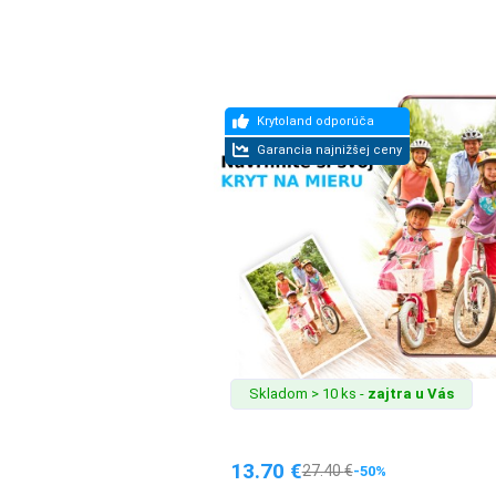
MALÉ
SPOTREBIČE
KANCELÁRIA
ŽIVOTNÝ
ŠTÝL
A
OUTDOOR
KRÁSA
Skladom > 10 ks -
zajtra u Vás
A
ZDRAVIE
13.70
€
27.40
€
-50%