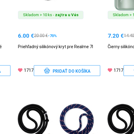
Skladom > 10 ks -
zajtra u Vás
Skladom > 1
6.00
€
7.20
€
20.00
€
14.4
-70%
é
Priehľadný silikónový kryt pre Realme 7I
Čierny silikón
1717
1717
A
PRIDAŤ DO KOŠÍKA