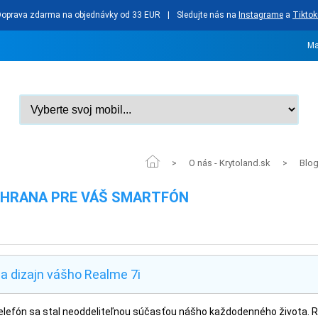
Doprava zdarma na objednávky od 33 EUR
|
Sledujte nás na
Instagrame
a
Tiktok
Ma
O nás - Krytoland.sk
Blo
>
>
OCHRANA PRE VÁŠ SMARTFÓN
šia dizajn vášho Realme 7i
ý telefón sa stal neoddeliteľnou súčasťou nášho každodenného života. 