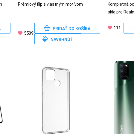
m
Prémiový flip s vlastným motívom
Kompletná och
sklo pre Real
111
A
PRIDAŤ DO KOŠÍKA
55096
NAVRHNÚŤ