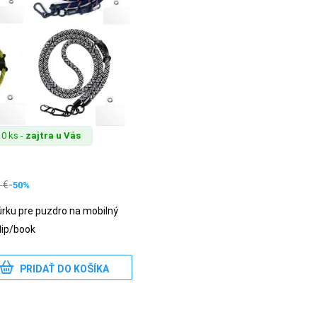
0 ks -
zajtra u Vás
0
€
-50%
rku pre puzdro na mobilný
lip/book
PRIDAŤ DO KOŠÍKA