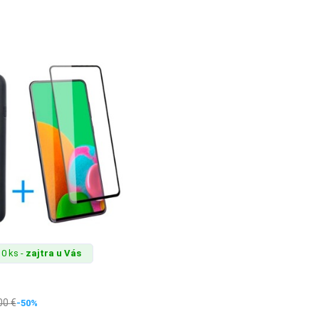
0 ks -
zajtra u Vás
00
€
-50%