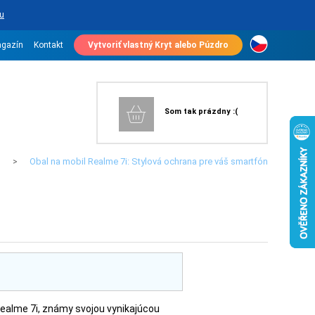
u
gazín
Kontakt
Vytvoriť vlastný Kryt alebo Púzdro
Som tak prázdny :(
g
Obal na mobil Realme 7i: Stylová ochrana pre váš smartfón
>
Realme 7i, známy svojou vynikajúcou