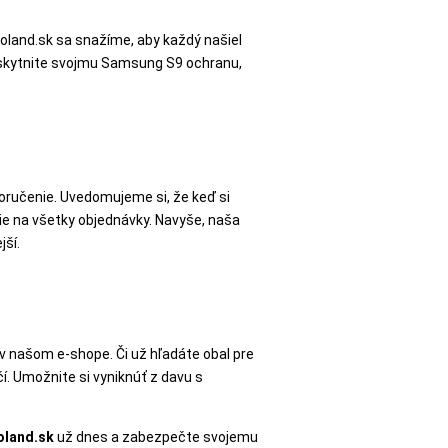
oland.sk sa snažíme, aby každý našiel
 poskytnite svojmu Samsung S9 ochranu,
oručenie. Uvedomujeme si, že keď si
e na všetky objednávky. Navyše, naša
jší.
n v našom e-shope. Či už hľadáte obal pre
í. Umožnite si vyniknúť z davu s
oland.sk
už dnes a zabezpečte svojemu