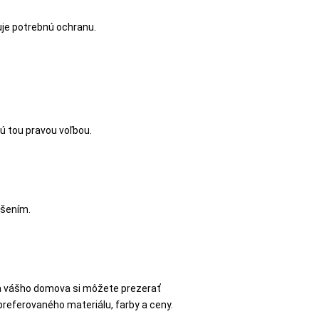
uje potrebnú ochranu.
ú tou pravou voľbou.
iešením.
ia vášho domova si môžete prezerať
 preferovaného materiálu, farby a ceny.