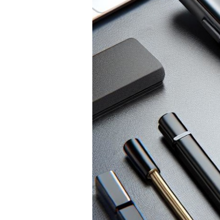
PRÍSLUŠENSTVO
PRE
TABLETY
PC
/
NOTEBOOK
/
GAMING
AUTOPRÍSLUŠENSTVO
SMART
DOMÁCNOSŤ