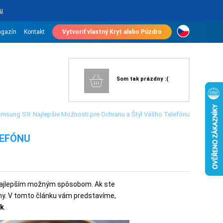
u
gazín
Kontakt
Vytvoriť vlastný Kryt alebo Púzdro
Som tak prázdny :(
amsung S9: Najlepšie Možnosti pre Ochranu a Štýl Vášho Telefónu
LEFÓNU
ť najlepším možným spôsobom. Ak ste
ny. V tomto článku vám predstavíme,
sk
.