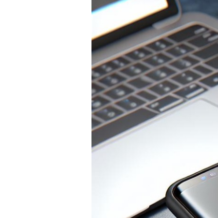
SKLÁ
NABÍJANIE
ŠPORT
PRODUKTY
NA
MIERU
PRÍSLUŠENSTVO
PRE
MOBILY