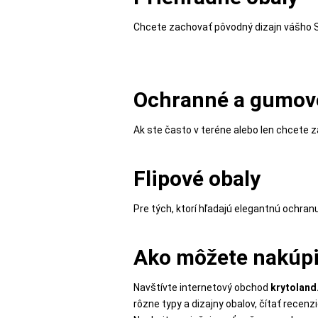
MALÉ
SPOTREBIČE
Chcete zachovať pôvodný dizajn vášho S
KANCELÁRIA
Ochranné a gumov
Ak ste často v teréne alebo len chcete 
ŽIVOTNÝ
ŠTÝL
A
Flipové obaly
OUTDOOR
Pre tých, ktorí hľadajú elegantnú ochranu 
KRÁSA
Ako môžete nakúpiť
A
ZDRAVIE
Navštívte internetový obchod
krytoland
rôzne typy a dizajny obalov, čítať recen