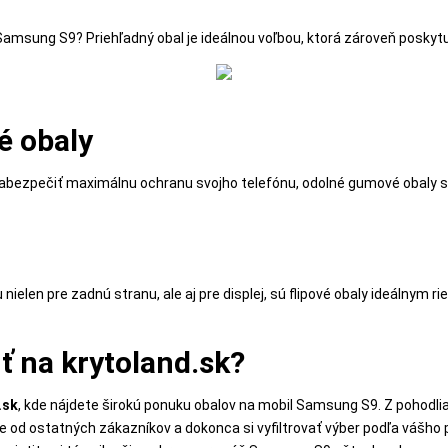
amsung S9? Priehľadný obal je ideálnou voľbou, ktorá zároveň poskyt
é obaly
zabezpečiť maximálnu ochranu svojho telefónu, odolné gumové obaly s
nielen pre zadnú stranu, ale aj pre displej, sú flipové obaly ideálnym r
 na krytoland.sk?
.sk
, kde nájdete širokú ponuku obalov na mobil Samsung S9. Z pohodl
zie od ostatných zákazníkov a dokonca si vyfiltrovať výber podľa vášho