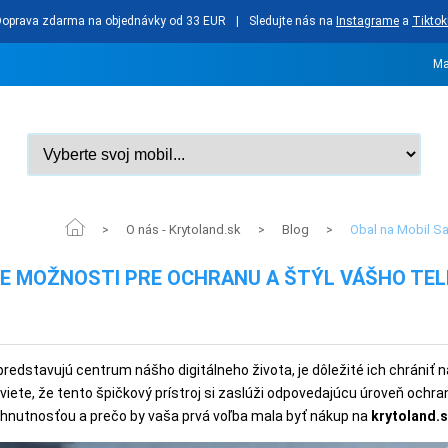
Doprava zdarma na objednávky od 33 EUR
|
Sledujte nás na
Instagrame
a
Tiktok
Ma
O nás - Krytoland.sk
Blog
Obal na Mobil S
>
>
>
IE MOŽNOSTI PRE OCHRANU A ŠTÝL VÁŠHO TE
redstavujú centrum nášho digitálneho života, je dôležité ich chráni
ete, že tento špičkový prístroj si zaslúži odpovedajúcu úroveň ochra
hnutnosťou a prečo by vaša prvá voľba mala byť nákup na
krytoland.