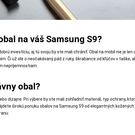
 obal na váš Samsung S9?
obrú investíciu, aj tú svoju by ste mali chrániť. Obal na mobil nie je len 
m. Či už ide o neočakávaný pád z ruky, škrabance od kľúčov v taške, a
m nepríjemnostiam.
ávny obal?
alebo dizajne. Pri výbere by ste mali zohľadniť materiál, typ ochrany, k
jdete širokú ponuku obalov na Samsung S9 od elegantných kožených 
ranu.