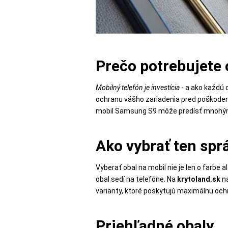
POPSOCKETY
Prečo potrebujete
SMART
Mobilný telefón je investícia
- a ako každú d
HODINKY
ochranu vášho zariadenia pred poškodení
A
mobil Samsung S9 môže predísť mnohý
PRÍSLUŠENSTVO
Ako vybrať ten spr
TV,
Vyberať obal na mobil nie je len o farbe 
FOTO,
obal sedí na telefóne. Na
krytoland.sk
ná
AUDIO-
varianty, ktoré poskytujú maximálnu och
VIDEO
Priehľadné obaly