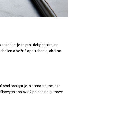
o estetike; je to praktický nástroj na
lebo len o bežné opotrebenie, obal na
torú obal poskytuje, a samozrejme, ako
flipových obalov až po odolné gumové