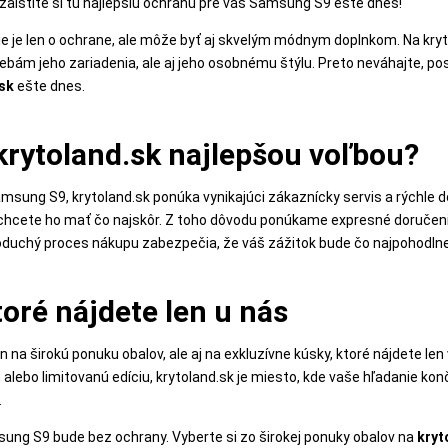
zaistite si tú najlepšiu ochranu pre váš Samsung S9 ešte dnes!
ie je len o ochrane, ale môže byť aj skvelým módnym doplnkom. Na kryt
otrebám jeho zariadenia, ale aj jeho osobnému štýlu. Preto neváhajte,
sk
ešte dnes.
krytoland.sk najlepšou voľbou?
sung S9, krytoland.sk ponúka vynikajúci zákaznícky servis a rýchle d
, chcete ho mať čo najskôr. Z toho dôvodu ponúkame expresné doručeni
oduchý proces nákupu zabezpečia, že váš zážitok bude čo najpohodlne
toré nájdete len u nás
n na širokú ponuku obalov, ale aj na exkluzívne kúsky, ktoré nájdete le
lebo limitovanú edíciu, krytoland.sk je miesto, kde vaše hľadanie konč
.
ung S9 bude bez ochrany. Vyberte si zo širokej ponuky obalov na
kryt