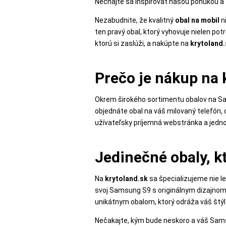
Nechajte sa inšpirovať našou ponukou a 
MATKA
Nezabudnite, že kvalitný
obal na mobil
n
A
ten pravý obal, ktorý vyhovuje nielen p
DIEŤA
ktorú si zaslúži, a nakúpte na
krytoland.
Prečo je nákup na 
DRONY
Okrem širokého sortimentu obalov na Sam
objednáte obal na váš milovaný telefón
DOM,
užívateľsky príjemná webstránka a jedn
DIELŇA
A
ZÁHRADA
Jedinečné obaly, k
Na
krytoland.sk
sa špecializujeme nie le
svoj Samsung S9 s originálnym dizajnom a
unikátnym obalom, ktorý odráža váš štýl
Nečakajte, kým bude neskoro a váš Sams