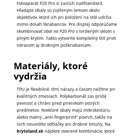
Fotoaparát P20 Pro si zaslúži nadštandard.
Hľadajte obaly so zvýšeným lemom okolo
objektívov, ktoré ich pri položení na stôl udržia
mimo dosah škrabancov. Pre displej odporúčame
skombinovať
obal na P20 Pro
s tvrdeným sklom s
plným krytím. Takto vytvoríte kompletný štít proti
nárazom aj drobným poškriabaniam.
Materiály, ktoré
vydržia
TPU je flexibilné, tlmí nárazy a časom nežltne pri
kvalitných zmesiach. Polykarbonát zas pridá
pevnosť a chráni pred prienikom ostrých
predmetov. Niektoré obaly majú mikrotextúru
alebo matný „anti-fingerprint“ povrch, takže na
nich neuvidíte odtlačky ani drobné šmuhy. Na
krytoland.sk
nájdete overené kombinácie, ktoré