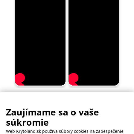
Zaujímame sa o vaše
.
500.000+ odoslaných balíčkov
súkromie
Web Krytoland.sk používa súbory cookies na zabezpečenie