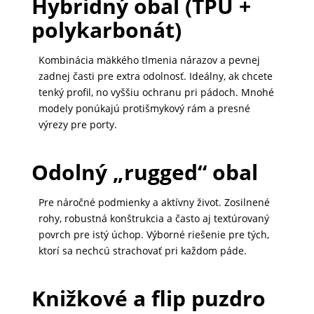
Hybridný obal (TPU +
MALÉ
polykarbonát)
SPOTREBIČE
Kombinácia mäkkého tlmenia nárazov a pevnej
zadnej časti pre extra odolnosť. Ideálny, ak chcete
KANCELÁRIA
tenký profil, no vyššiu ochranu pri pádoch. Mnohé
modely ponúkajú protišmykový rám a presné
výrezy pre porty.
ŽIVOTNÝ
ŠTÝL
Odolný „rugged“ obal
A
OUTDOOR
Pre náročné podmienky a aktívny život. Zosilnené
rohy, robustná konštrukcia a často aj textúrovaný
povrch pre istý úchop. Výborné riešenie pre tých,
KRÁSA
ktorí sa nechcú strachovať pri každom páde.
A
ZDRAVIE
Knižkové a flip puzdro