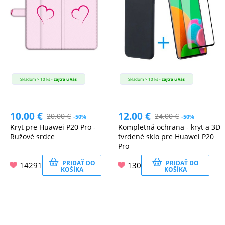
Skladom > 10 ks -
zajtra u Vás
Skladom > 10 ks -
zajtra u Vás
10.00
€
12.00
€
20.00
€
24.00
€
-50%
-50%
Kryt pre Huawei P20 Pro -
Kompletná ochrana - kryt a 3D
Ružové srdce
tvrdené sklo pre Huawei P20
Pro
PRIDAŤ DO
PRIDAŤ DO
14291
130
KOŠÍKA
KOŠÍKA