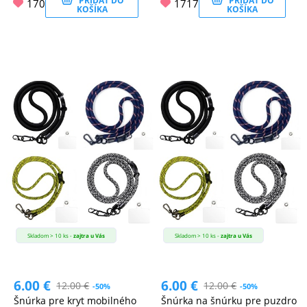
PRIDAŤ DO
PRIDAŤ DO
170
1717
KOŠÍKA
KOŠÍKA
Skladom > 10 ks -
zajtra u Vás
Skladom > 10 ks -
zajtra u Vás
6.00
€
6.00
€
12.00
€
12.00
€
-50%
-50%
Šnúrka pre kryt mobilného
Šnúrka na šnúrku pre puzdro