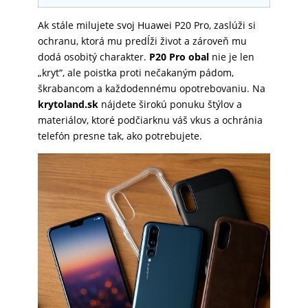
SKLÁ
Ak stále milujete svoj Huawei P20 Pro, zaslúži si
ochranu, ktorá mu predĺži život a zároveň mu
dodá osobitý charakter.
P20 Pro obal
nie je len
NABÍJANIE
„kryt“, ale poistka proti nečakaným pádom,
škrabancom a každodennému opotrebovaniu. Na
krytoland.sk
nájdete širokú ponuku štýlov a
ŠPORT
materiálov, ktoré podčiarknu váš vkus a ochránia
telefón presne tak, ako potrebujete.
PRODUKTY
NA
MIERU
PRÍSLUŠENSTVO
PRE
MOBILY