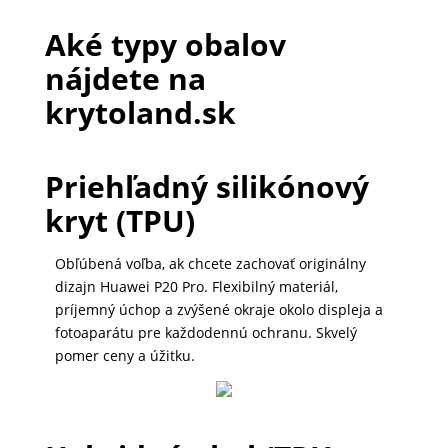
DOMÁCNOSŤ
Aké typy obalov
nájdete na
POPSOCKETY
krytoland.sk
SMART
Priehľadný silikónový
HODINKY
kryt (TPU)
A
PRÍSLUŠENSTVO
Obľúbená voľba, ak chcete zachovať originálny
dizajn Huawei P20 Pro. Flexibilný materiál,
príjemný úchop a zvýšené okraje okolo displeja a
TV,
fotoaparátu pre každodennú ochranu. Skvelý
FOTO,
pomer ceny a úžitku.
AUDIO-
VIDEO