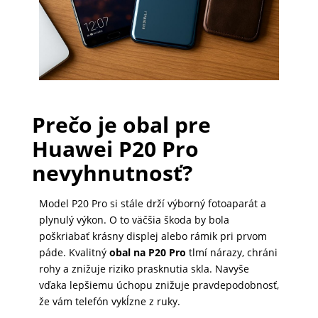
PRÍSLUŠENSTVO
PRE
TABLETY
Prečo je obal pre
PC
Huawei P20 Pro
/
nevyhnutnosť?
NOTEBOOK
/
GAMING
Model P20 Pro si stále drží výborný fotoaparát a
plynulý výkon. O to väčšia škoda by bola
poškriabať krásny displej alebo rámik pri prvom
páde. Kvalitný
obal na P20 Pro
tlmí nárazy, chráni
AUTOPRÍSLUŠENSTVO
rohy a znižuje riziko prasknutia skla. Navyše
vďaka lepšiemu úchopu znižuje pravdepodobnosť,
že vám telefón vykĺzne z ruky.
SMART