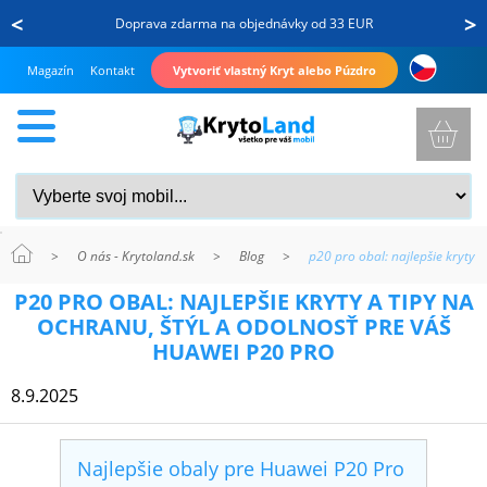
<
>
Doprava zdarma na objednávky od 33 EUR
Magazín
Kontakt
Vytvoriť vlastný Kryt alebo Púzdro
>
O nás - Krytoland.sk
>
Blog
>
p20 pro obal: najlepšie kryty 
KRYTY
P20 PRO OBAL: NAJLEPŠIE KRYTY A TIPY NA
A
OCHRANU, ŠTÝL A ODOLNOSŤ PRE VÁŠ
PUZDRÁ
HUAWEI P20 PRO
NA
8.9.2025
MOBIL
Najlepšie obaly pre Huawei P20 Pro
TVRDENÉ