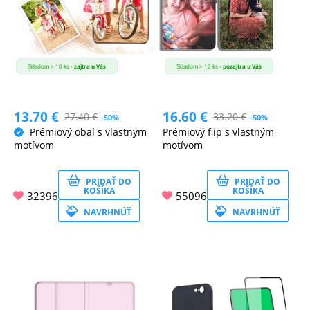
Skladom > 10 ks -
zajtra u Vás
Skladom > 10 ks -
pozajtra u Vás
13.70
€
16.60
€
27.40
€
33.20
€
-50%
-50%
Prémiový obal s vlastným
Prémiový flip s vlastným
motívom
motívom
PRIDAŤ DO
PRIDAŤ DO
KOŠÍKA
KOŠÍKA
32396
55096
NAVRHNÚŤ
NAVRHNÚŤ