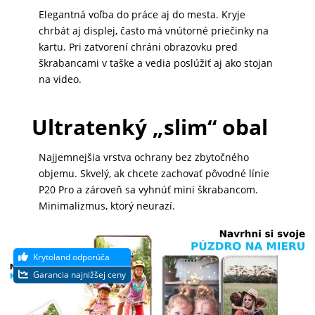
Elegantná voľba do práce aj do mesta. Kryje
MATKA
chrbát aj displej, často má vnútorné priečinky na
A
kartu. Pri zatvorení chráni obrazovku pred
DIEŤA
škrabancami v taške a vedia poslúžiť aj ako stojan
na video.
DRONY
Ultratenký „slim“ obal
Najjemnejšia vrstva ochrany bez zbytočného
DOM,
objemu. Skvelý, ak chcete zachovať pôvodné línie
DIELŇA
P20 Pro a zároveň sa vyhnúť mini škrabancom.
A
Minimalizmus, ktorý neurazí.
ZÁHRADA