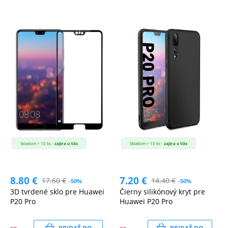
Skladom > 10 ks -
zajtra u Vás
Skladom > 10 ks -
zajtra u Vás
8.80
€
7.20
€
17.60
€
14.40
€
-50%
-50%
3D tvrdené sklo pre Huawei
Čierny silikónový kryt pre
P20 Pro
Huawei P20 Pro