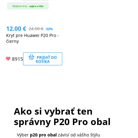
Skladom 4 ks -
zajtra u Vás
12.00
€
24.00
€
-50%
Kryt pre Huawei P20 Pro -
čierny
PRIDAŤ DO
8915
KOŠÍKA
Ako si vybrať ten
správny P20 Pro obal
Výber
p20 pro obal
závisí od vášho štýlu