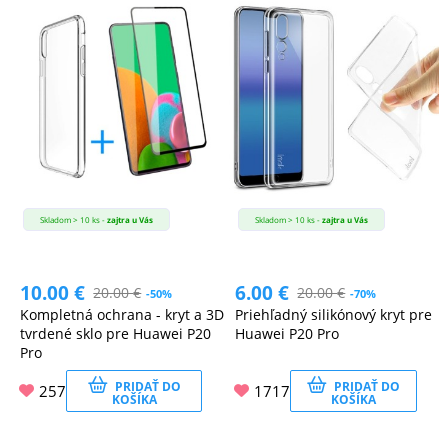
Skladom > 10 ks -
zajtra u Vás
Skladom > 10 ks -
zajtra u Vás
10.00
€
6.00
€
20.00
€
20.00
€
-50%
-70%
Kompletná ochrana - kryt a 3D
Priehľadný silikónový kryt pre
tvrdené sklo pre Huawei P20
Huawei P20 Pro
Pro
PRIDAŤ DO
PRIDAŤ DO
257
1717
KOŠÍKA
KOŠÍKA