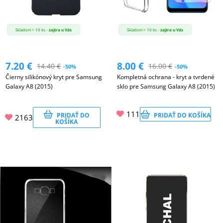
Skladom > 10 ks -
zajtra u Vás
Skladom > 10 ks -
zajtra u Vás
7.20
€
8.00
€
14.40
€
16.00
€
-50%
-50%
Čierny silikónový kryt pre Samsung
Kompletná ochrana - kryt a tvrdené
Galaxy A8 (2015)
sklo pre Samsung Galaxy A8 (2015)
111
PRIDAŤ DO
PRIDAŤ DO KOŠÍKA
2163
KOŠÍKA