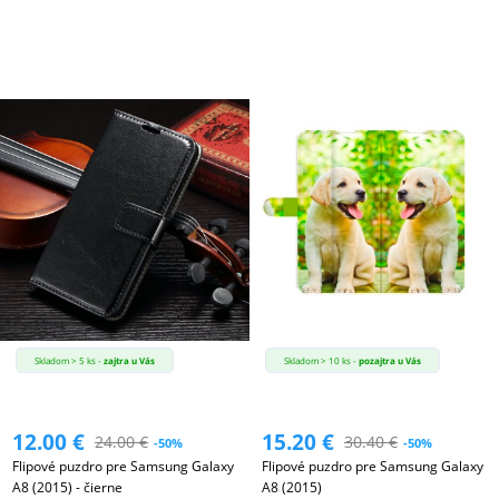
Skladom > 5 ks -
zajtra u Vás
Skladom > 10 ks -
pozajtra u Vás
12.00
€
15.20
€
24.00
€
30.40
€
-50%
-50%
Flipové puzdro pre Samsung Galaxy
Flipové puzdro pre Samsung Galaxy
A8 (2015) - čierne
A8 (2015)