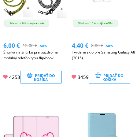
MALÉ
SPOTREBIČE
Skladom > 10 ks -
zajtra u Vás
Skladom > 10 ks -
zajtra u Vás
KANCELÁRIA
6.00
€
4.40
€
12.00
€
8.80
€
-50%
-50%
Šnúrka na šnúrku pre puzdro na
Tvrdené sklo pre Samsung Galaxy A8
mobilný telefón typu flip/book
(2015)
ŽIVOTNÝ
ŠTÝL
PRIDAŤ DO
PRIDAŤ DO
4253
3459
A
KOŠÍKA
KOŠÍKA
OUTDOOR
KRÁSA
A
ZDRAVIE