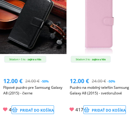
Skladom > 5 ks -
zajtra u Vás
Skladom 3 ks -
zajtra u Vás
12.00
€
12.00
€
24.00
€
24.00
€
-50%
-50%
Flipové puzdro pre Samsung Galaxy
Puzdro na mobilný telefón Samsung
A8 (2015) - čierne
Galaxy A8 (2015) - svetloružové
4
417
PRIDAŤ DO KOŠÍKA
PRIDAŤ DO KOŠÍKA