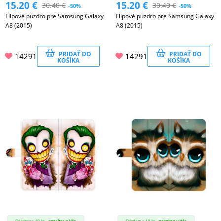
15.20
€
15.20
€
30.40
€
30.40
€
-50%
-50%
Flipové puzdro pre Samsung Galaxy
Flipové puzdro pre Samsung Galaxy
A8 (2015)
A8 (2015)
PRIDAŤ DO
PRIDAŤ DO
14291
14291
KOŠÍKA
KOŠÍKA
Skladom > 10 ks -
pozajtra u Vás
Skladom > 10 ks -
pozajtra u Vás