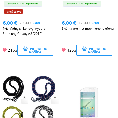
DOMÁCNOSŤ
Skladom > 10 ks -
zajtra u Vás
Skladom > 10 ks -
zajtra u Vás
Jarná zľava
6.00
€
6.00
€
20.00
€
12.00
€
-70%
-50%
POPSOCKETY
Priehľadný silikónový kryt pre
Šnúrka pre kryt mobilného telefónu
Samsung Galaxy A8 (2015)
SMART
PRIDAŤ DO
PRIDAŤ DO
2163
4253
HODINKY
KOŠÍKA
KOŠÍKA
A
PRÍSLUŠENSTVO
TV,
FOTO,
AUDIO-
VIDEO