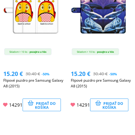
Skladom > 10 ks -
pozajtra u Vás
Skladom > 10 ks -
pozajtra u Vás
15.20
€
15.20
€
30.40
€
30.40
€
-50%
-50%
Flipové puzdro pre Samsung Galaxy
Flipové puzdro pre Samsung Galaxy
A8 (2015)
A8 (2015)
PRIDAŤ DO
PRIDAŤ DO
14291
14291
KOŠÍKA
KOŠÍKA