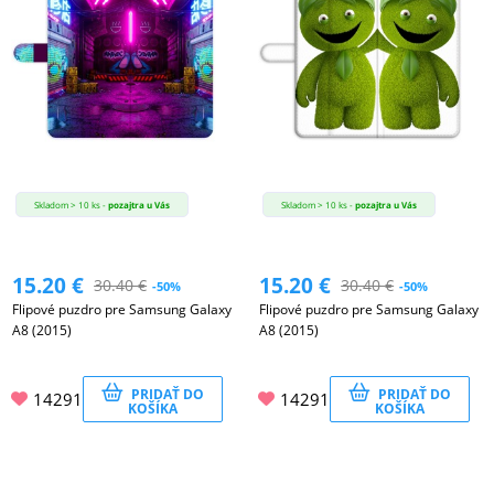
Skladom > 10 ks -
pozajtra u Vás
Skladom > 10 ks -
pozajtra u Vás
15.20
€
15.20
€
30.40
€
30.40
€
-50%
-50%
Flipové puzdro pre Samsung Galaxy
Flipové puzdro pre Samsung Galaxy
A8 (2015)
A8 (2015)
PRIDAŤ DO
PRIDAŤ DO
14291
14291
KOŠÍKA
KOŠÍKA