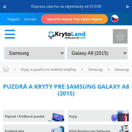
<
>
Doprava zdarma na objednávky od 33 EUR
Magazín
Kontakt
Vytvoriť vlastný Kryt alebo Púzdro
>
Kryty a puzdrá na mobilné telefóny
>
Samsung
>
Samsung Ga
KRYTY
PUZDRÁ A KRYTY PRE SAMSUNG GALAXY A8
A
(2015)
PUZDRÁ
NA
MOBIL
Flipové / Knižkové puzdrá
Kryty
TVRDENÉ
Tvrdená skla
Príslušenstvo pre Samsung