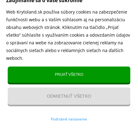
Zaujímame sa o vaše súkromie
Web Krytoland.sk používa súbory cookies na zabezpečenie
funkčnosti webu a s Vaším súhlasom aj na personalizáciu
obsahu webových stránok. Kliknutím na tlačidlo „Prijať
všetko“ súhlasíte s využívaním cookies a odovzdaním údajov
o správaní na webe na zobrazovanie cielenej reklamy na
sociálnych sieťach alebo v reklamných sieťach na ďalších
weboch.
PRIJAŤ VŠETKO
Skladom > 10 ks -
pozajtra u Vás
Skladom > 10 ks -
pozajtra u Vás
ODMIETNUŤ VŠETKO
10.00
€
10.00
€
20.00
€
20.00
€
-50%
-50%
Podrobné nastavenie
Kryt na mobil Samsung Galaxy A8
Kryt pre mobilný telefón Samsung
(2015)
Galaxy A8 (2015)