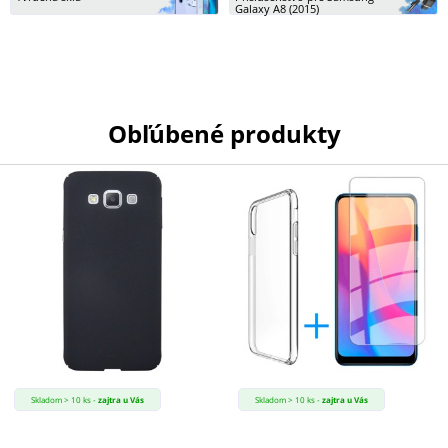
Galaxy A8 (2015)
SKLÁ
NABÍJANIE
Obľúbené produkty
ŠPORT
PRODUKTY
NA
MIERU
PRÍSLUŠENSTVO
PRE
Skladom > 10 ks -
zajtra u Vás
Skladom > 10 ks -
zajtra u Vás
MOBILY