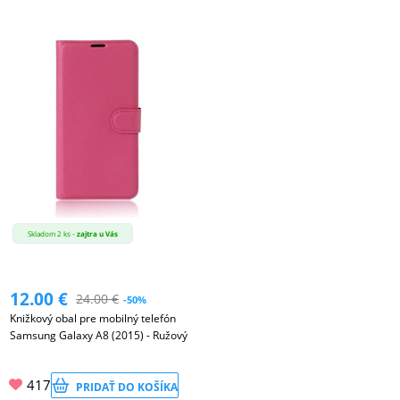
Skladom 2 ks -
zajtra u Vás
12.00
€
24.00
€
-50%
Knižkový obal pre mobilný telefón
Samsung Galaxy A8 (2015) - Ružový
417
PRIDAŤ DO KOŠÍKA