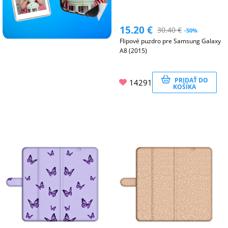
15.20
€
30.40
€
-50%
Flipové puzdro pre Samsung Galaxy
A8 (2015)
PRIDAŤ DO
14291
KOŠÍKA