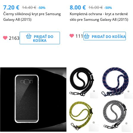
7.20
€
8.00
€
14.40
€
16.00
€
-50%
-50%
Čierny silikónový kryt pre Samsung
Kompletná ochrana - kryt a tvrdené
PRÍSLUŠENSTVO
Galaxy A8 (2015)
sklo pre Samsung Galaxy A8 (2015)
PRE
TABLETY
111
PRIDAŤ DO
PRIDAŤ DO KOŠÍKA
2163
KOŠÍKA
PC
/
NOTEBOOK
/
GAMING
AUTOPRÍSLUŠENSTVO
SMART