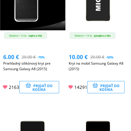
Skladom > 10 ks -
zajtra u Vás
Skladom > 10 ks -
pozajtra u Vás
6.00
€
10.00
€
20.00
€
20.00
€
-70%
-50%
Priehľadný silikónový kryt pre
Kryt na mobil Samsung Galaxy A8
Samsung Galaxy A8 (2015)
(2015)
PRIDAŤ DO
PRIDAŤ DO
2163
14291
KOŠÍKA
KOŠÍKA