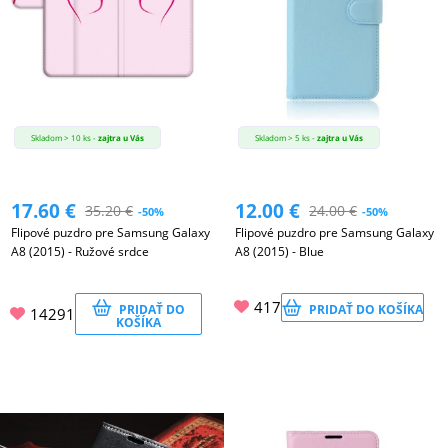
MATKA
A
DIEŤA
Skladom > 10 ks -
zajtra u Vás
Skladom > 5 ks -
zajtra u Vás
DRONY
17.60
€
12.00
€
35.20
€
24.00
€
-50%
-50%
Flipové puzdro pre Samsung Galaxy
Flipové puzdro pre Samsung Galaxy
DOM,
A8 (2015) - Ružové srdce
A8 (2015) - Blue
DIELŇA
A
417
PRIDAŤ DO
PRIDAŤ DO KOŠÍKA
14291
ZÁHRADA
KOŠÍKA