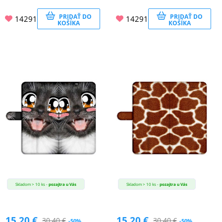
PRIDAŤ DO
PRIDAŤ DO
14291
14291
KOŠÍKA
KOŠÍKA
Skladom > 10 ks -
pozajtra u Vás
Skladom > 10 ks -
pozajtra u Vás
15.20
€
15.20
€
30.40
€
30.40
€
-50%
-50%