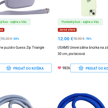
ý kus - zajtra u Vás
Posledný kus - zajtra u Vás
va
Jarná zľava
€
12.00
€
95.20
€
40.00
€
-50%
-70%
ne puzdro Guess Zip Triangle
USAMS Univerzálna šnúrka na zá
30 cm, pistáciová
9826
PRIDAŤ DO KOŠÍKA
PRIDAŤ DO K