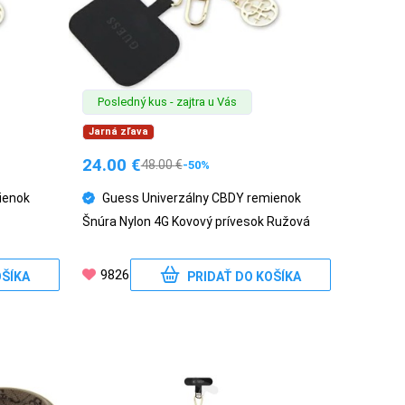
Posledný kus - zajtra u Vás
Jarná zľava
24.00
€
48.00
€
-50%
ienok
Guess Univerzálny CBDY remienok
Šnúra Nylon 4G Kovový prívesok Ružová
9826
OŠÍKA
PRIDAŤ DO KOŠÍKA