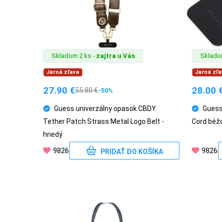
POPSOCKETY
Skladom 2 ks -
zajtra u Vás
Sklado
Jarná zľava
Jarná zľa
SMART
HODINKY
27.90
€
28.00
55.80
€
-50%
A
Guess univerzálny opasok CBDY
Guess
PRÍSLUŠENSTVO
Tether Patch Strass Metal Logo Belt -
Cord béž
hnedý
9826
9826
TV,
PRIDAŤ DO KOŠÍKA
FOTO,
AUDIO-
VIDEO