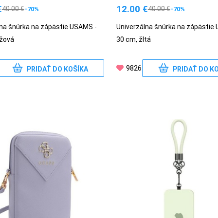
€
12.00
€
40.00
€
40.00
€
-70%
-70%
lna šnúrka na zápästie USAMS -
Univerzálna šnúrka na zápästie
užová
30 cm, žltá
9826
PRIDAŤ DO KOŠÍKA
PRIDAŤ DO K