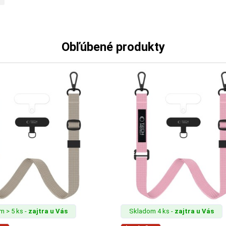
Obľúbené produkty
 > 5 ks -
zajtra u Vás
Skladom 4 ks -
zajtra u Vás