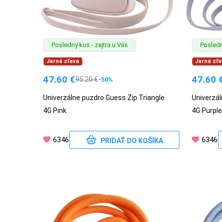
Posledný kus - zajtra u Vás
Posledn
Jarná zľava
Jarná zľa
47.60
€
47.60
95.20
€
-50%
Univerzálne puzdro Guess Zip Triangle
Univerzál
4G Pink
4G Purple
6346
6346
PRIDAŤ DO KOŠÍKA