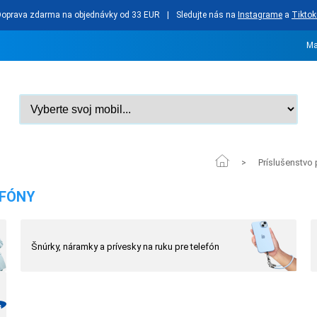
Doprava zdarma na objednávky od 33 EUR
|
Sledujte nás na
Instagrame
a
Tiktok
Ma
Príslušenstvo 
>
EFÓNY
Šnúrky, náramky a prívesky na ruku pre telefón