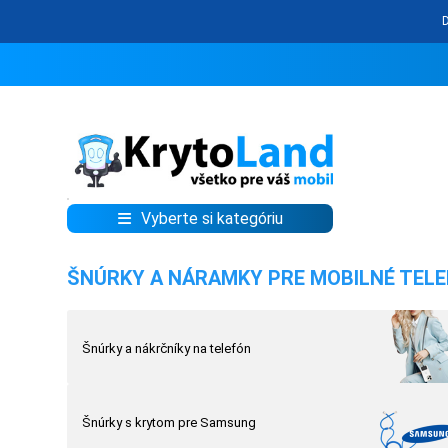
Vyberte si kategóriu
KRYTY
ŠNÚRKY A NÁRAMKY PRE MOBILNÉ TEL
A
PUZDRÁ
NA
Šnúrky a nákrčníky na telefón
MOBIL
Šnúrky s krytom pre Samsung
TVRDENÉ