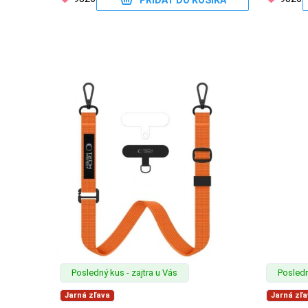
PRIDAŤ DO KOŠÍKA
MATKA
A
DIEŤA
DRONY
DOM,
DIELŇA
A
ZÁHRADA
Posledný kus - zajtra u Vás
Posledn
Jarná zľava
Jarná zľa