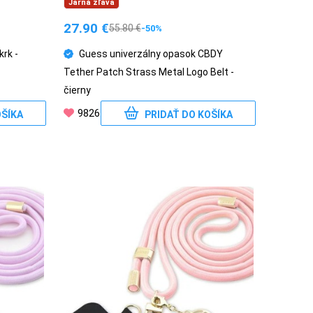
Jarná zľava
27.90
€
55.80
€
-50%
rk -
Guess univerzálny opasok CBDY
Tether Patch Strass Metal Logo Belt -
čierny
9826
OŠÍKA
PRIDAŤ DO KOŠÍKA