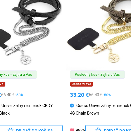
ý kus - zajtra u Vás
Posledný kus - zajtra u Vás
va
Jarná zľava
€
33.20
€
66.40
€
66.40
€
-50%
-50%
 Univerzálny remienok CBDY
Guess Univerzálny remienok
Black
4G Chain Brown
9826