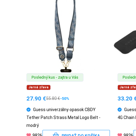
MALÉ
SPOTREBIČE
KANCELÁRIA
ŽIVOTNÝ
ŠTÝL
A
Posledný kus - zajtra u Vás
Posledn
OUTDOOR
Jarná zľava
Jarná zľa
27.90
€
33.20
55.80
€
-50%
KRÁSA
Guess univerzálny opasok CBDY
Guess
A
Tether Patch Strass Metal Logo Belt -
4G Chain 
ZDRAVIE
modrý
9826
9826