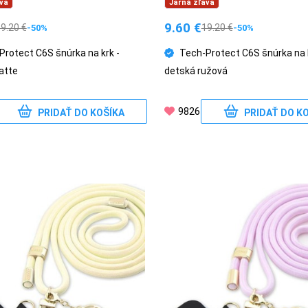
va
Jarná zľava
9.60
€
19.20
€
19.20
€
-50%
-50%
Protect C6S šnúrka na krk -
Tech-Protect C6S šnúrka na k
atte
detská ružová
9826
PRIDAŤ DO KOŠÍKA
PRIDAŤ DO K