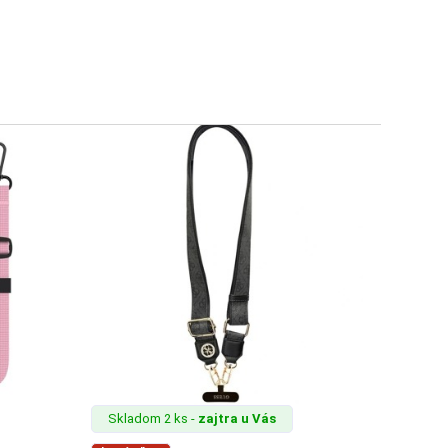
Skladom 2 ks -
zajtra u Vás