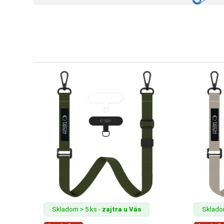
SKLÁ
NABÍJANIE
ŠPORT
PRODUKTY
NA
MIERU
PRÍSLUŠENSTVO
PRE
MOBILY
Skladom > 5 ks -
zajtra u Vás
Skladom