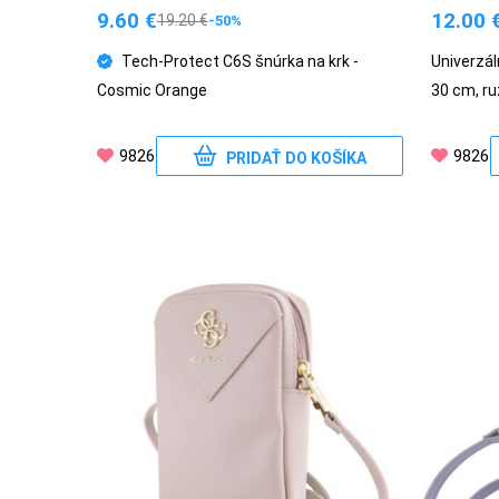
9.60
€
12.00
19.20
€
-50%
Tech-Protect C6S šnúrka na krk -
Univerzá
Cosmic Orange
30 cm, r
9826
9826
PRIDAŤ DO KOŠÍKA