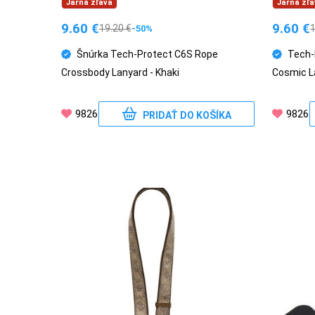
Jarná zľava
Jarná zľa
9.60
€
9.60
€
19.20
€
-50%
PRÍSLUŠENSTVO
PRE
Šnúrka Tech-Protect C6S Rope
Tech-
TABLETY
Crossbody Lanyard - Khaki
Cosmic L
9826
9826
PRIDAŤ DO KOŠÍKA
PC
/
NOTEBOOK
/
GAMING
AUTOPRÍSLUŠENSTVO
SMART
DOMÁCNOSŤ