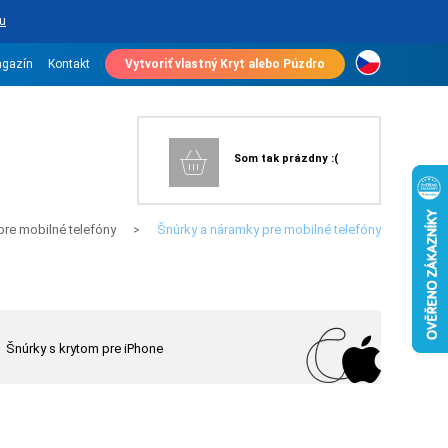
u
gazín
Kontakt
Vytvoriť vlastný Kryt alebo Púzdro
Som tak prázdny :(
pre mobilné telefóny
Šnúrky a náramky pre mobilné telefóny
>
Šnúrky s krytom pre iPhone