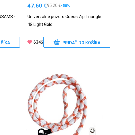
47.60
€
95.20
€
-50%
 USAMS -
Univerzálne puzdro Guess Zip Triangle
4G Light Gold
6346
OŠÍKA
PRIDAŤ DO KOŠÍKA