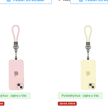
PRIDAŤ DO KOŠÍKA
PRIDAŤ DO K
ý kus - zajtra u Vás
Posledný kus - zajtra u Vás
va
Jarná zľava