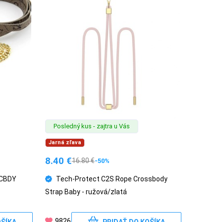
Posledný kus - zajtra u Vás
Jarná zľava
8.40
€
16.80
€
-50%
 CBDY
Tech-Protect C2S Rope Crossbody
Strap Baby - ružová/zlatá
9826