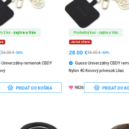
m 2 ks -
zajtra u Vás
Posledný kus - zajtra u Vás
va
Jarná zľava
€
28.00
€
56.00
€
56.00
€
-50%
-50%
 Univerzálny remienok CBDY
Guess Univerzálny CBDY rem
ový
Nylon 4G Kovový prívesok Lilac
9826
PRIDAŤ DO KOŠÍKA
PRIDAŤ DO K