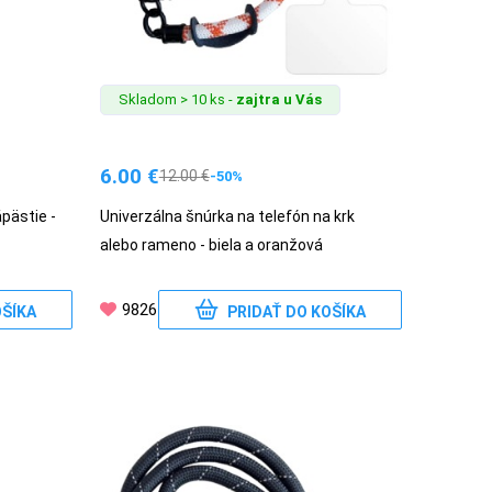
Skladom > 10 ks -
zajtra u Vás
6.00
€
12.00
€
-50%
pästie -
Univerzálna šnúrka na telefón na krk
alebo rameno - biela a oranžová
9826
OŠÍKA
PRIDAŤ DO KOŠÍKA