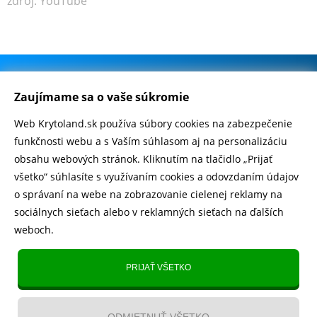
zdroj: YouTube
.
500.000+ odoslaných balíčkov
Zaujímame sa o vaše súkromie
Web Krytoland.sk používa súbory cookies na zabezpečenie
Rychlé doručenie 1-2 dní
funkčnosti webu a s Vaším súhlasom aj na personalizáciu
obsahu webových stránok. Kliknutím na tlačidlo „Prijať
všetko“ súhlasíte s využívaním cookies a odovzdaním údajov
o správaní na webe na zobrazovanie cielenej reklamy na
Heureka
zobraziť recenzie
sociálnych sieťach alebo v reklamných sieťach na ďalších
weboch.
Instagram
5.643 fanúšikov
PRIJAŤ VŠETKO
TikTok
4.833 fanúšikov