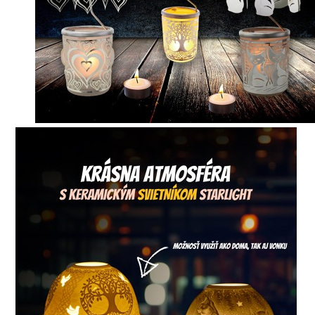
PRÍSLUŠENSTVO
PRE
TABLETY
PC
/
NOTEBOOK
/
GAMING
AUTOPRÍSLUŠENSTVO
SMART