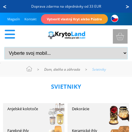
<
>
Doprava zdarma na objednávky od 33 EUR
Magazín
Kontakt
Vytvoriť vlastný Kryt alebo Púzdro
>
Dom, dielňa a záhrada
>
Svietniky
KRYTY
SVIETNIKY
A
PUZDRÁ
NA
MOBIL
Anjelské kolotoče
Dekorácie
TVRDENÉ
Farebné ihly
Keramické ihly