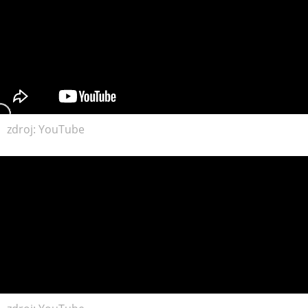
MATKA
A
DIEŤA
DRONY
zdroj: YouTube
DOM,
DIELŇA
A
ZÁHRADA