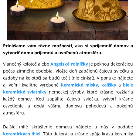
DOMÁCNOSŤ
POPSOCKETY
Prinášame vám rôzne možnosti, ako si spríjemniť domov a
SMART
vytvoriť doma príjemnú a uvoľnenú atmosféru.
HODINKY
Vianočný kolotoč alebo
Angelské rolničky
je peknou dekoráciou
A
počas zimného obdobia. Vložte doň zapálenú čajovú sviečku a
PRÍSLUŠENSTVO
ozdoby na kolotoči sa budú točiť (nie cinkať). V ponuke nájdete
aj veľmi kvalitne vyrobené
keramické misky, kalíšky
a
biele
keramické svietniky
nemeckej výroby, ktoré krásne rozžiaria
TV,
každý domov. Keď zapálite čajovú sviečku, vytvorí krásne
FOTO,
osvetlenie a dodá vášmu domovu pohodovú a pokojnú
atmosféru.
AUDIO-
VIDEO
Ďalšie milé skrášlenie domova nájdete u nás v podobe
keramických ihiel
! Táto dekorácia krásne spája krásu keramiky