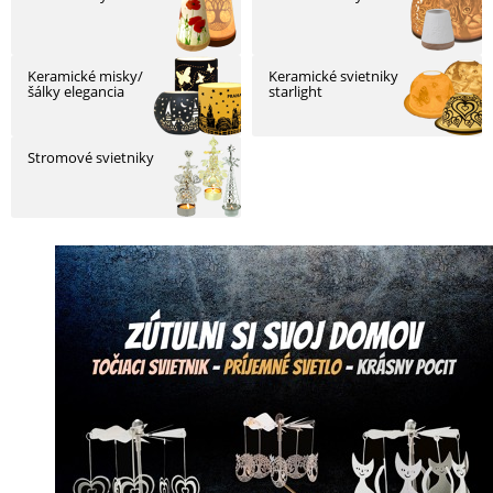
SKLÁ
Keramické misky/
Keramické svietniky
šálky elegancia
starlight
NABÍJANIE
Stromové svietniky
ŠPORT
PRODUKTY
NA
MIERU
PRÍSLUŠENSTVO
PRE
MOBILY