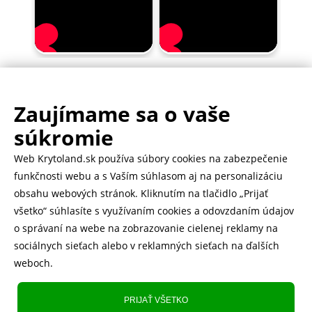
Zaujímame sa o vaše
.
500.000+ odoslaných balíčkov
súkromie
Web Krytoland.sk používa súbory cookies na zabezpečenie
Rychlé doručenie 1-2 dní
funkčnosti webu a s Vaším súhlasom aj na personalizáciu
obsahu webových stránok. Kliknutím na tlačidlo „Prijať
všetko“ súhlasíte s využívaním cookies a odovzdaním údajov
o správaní na webe na zobrazovanie cielenej reklamy na
Heureka
zobraziť recenzie
sociálnych sieťach alebo v reklamných sieťach na ďalších
weboch.
Instagram
5.643 fanúšikov
PRIJAŤ VŠETKO