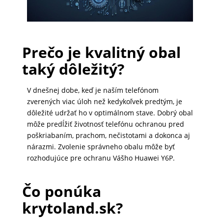
PRÍSLUŠENSTVO
PRE
Prečo je kvalitný obal
TABLETY
taký dôležitý?
V dnešnej dobe, keď je naším telefónom
PC
zverených viac úloh než kedykoľvek predtým, je
/
dôležité udržať ho v optimálnom stave. Dobrý obal
NOTEBOOK
môže predĺžiť životnosť telefónu ochranou pred
/
poškriabaním, prachom, nečistotami a dokonca aj
GAMING
nárazmi. Zvolenie správneho obalu môže byť
rozhodujúce pre ochranu Vášho Huawei Y6P.
AUTOPRÍSLUŠENSTVO
Čo ponúka
krytoland.sk?
SMART