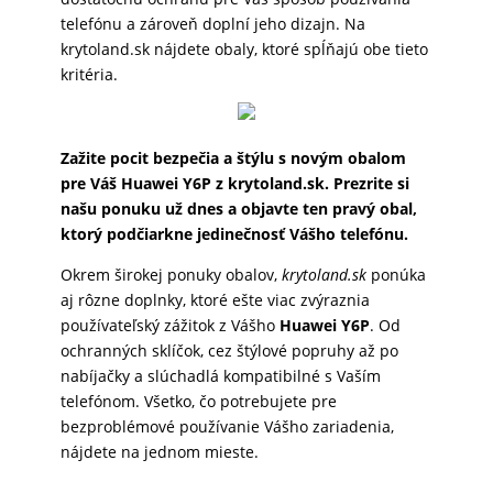
telefónu a zároveň doplní jeho dizajn. Na
MATKA
krytoland.sk nájdete obaly, ktoré spĺňajú obe tieto
A
kritéria.
DIEŤA
Zažite pocit bezpečia a štýlu s novým obalom
DRONY
pre Váš Huawei Y6P z krytoland.sk. Prezrite si
našu ponuku už dnes a objavte ten pravý obal,
ktorý podčiarkne jedinečnosť Vášho telefónu.
DOM,
Okrem širokej ponuky obalov,
krytoland.sk
ponúka
DIELŇA
aj rôzne doplnky, ktoré ešte viac zvýraznia
A
používateľský zážitok z Vášho
Huawei Y6P
. Od
ZÁHRADA
ochranných sklíčok, cez štýlové popruhy až po
nabíjačky a slúchadlá kompatibilné s Vaším
telefónom. Všetko, čo potrebujete pre
bezproblémové používanie Vášho zariadenia,
nájdete na jednom mieste.