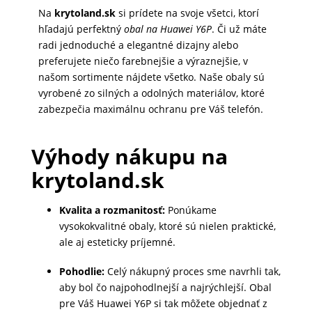
DOMÁCNOSŤ
Na
krytoland.sk
si prídete na svoje všetci, ktorí
hľadajú perfektný
obal na Huawei Y6P
. Či už máte
radi jednoduché a elegantné dizajny alebo
preferujete niečo farebnejšie a výraznejšie, v
POPSOCKETY
našom sortimente nájdete všetko. Naše obaly sú
vyrobené zo silných a odolných materiálov, ktoré
zabezpečia maximálnu ochranu pre Váš telefón.
SMART
HODINKY
Výhody nákupu na
A
PRÍSLUŠENSTVO
krytoland.sk
Kvalita a rozmanitosť:
Ponúkame
TV,
vysokokvalitné obaly, ktoré sú nielen praktické,
FOTO,
ale aj esteticky príjemné.
AUDIO-
Pohodlie:
Celý nákupný proces sme navrhli tak,
VIDEO
aby bol čo najpohodlnejší a najrýchlejší. Obal
pre Váš Huawei Y6P si tak môžete objednať z