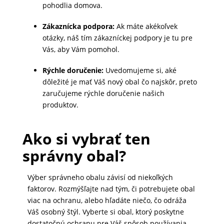
pohodlia domova.
MALÉ
SPOTREBIČE
Zákaznícka podpora:
Ak máte akékoľvek
otázky, náš tím zákazníckej podpory je tu pre
Vás, aby Vám pomohol.
KANCELÁRIA
Rýchle doručenie:
Uvedomujeme si, aké
dôležité je mať Váš nový obal čo najskôr, preto
zaručujeme rýchle doručenie našich
ŽIVOTNÝ
produktov.
ŠTÝL
A
Ako si vybrať ten
OUTDOOR
správny obal?
Výber správneho obalu závisí od niekoľkých
KRÁSA
faktorov. Rozmýšľajte nad tým, či potrebujete obal
A
viac na ochranu, alebo hľadáte niečo, čo odráža
ZDRAVIE
Váš osobný štýl. Vyberte si obal, ktorý poskytne
dostatočnú ochranu pre Váš spôsob používania