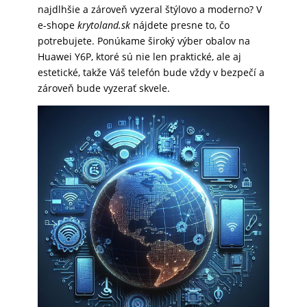
najdlhšie a zároveň vyzeral štýlovo a moderno? V
SKLÁ
e-shope
krytoland.sk
nájdete presne to, čo
potrebujete. Ponúkame široký výber obalov na
Huawei Y6P, ktoré sú nie len praktické, ale aj
NABÍJANIE
estetické, takže Váš telefón bude vždy v bezpečí a
zároveň bude vyzerať skvele.
ŠPORT
PRODUKTY
NA
MIERU
PRÍSLUŠENSTVO
PRE
MOBILY