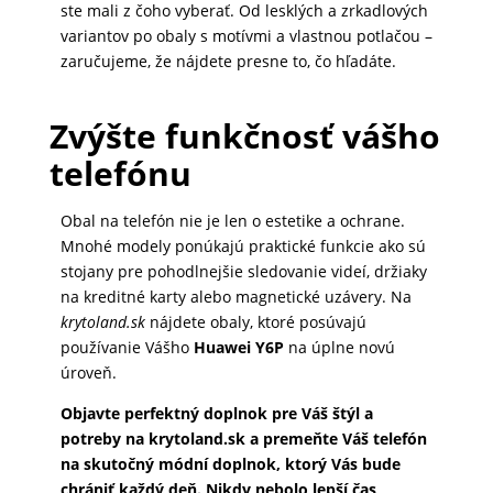
ste mali z čoho vyberať. Od lesklých a zrkadlových
variantov po obaly s motívmi a vlastnou potlačou –
zaručujeme, že nájdete presne to, čo hľadáte.
Zvýšte funkčnosť vášho
telefónu
Obal na telefón nie je len o estetike a ochrane.
Mnohé modely ponúkajú praktické funkcie ako sú
stojany pre pohodlnejšie sledovanie videí, držiaky
na kreditné karty alebo magnetické uzávery. Na
krytoland.sk
nájdete obaly, ktoré posúvajú
používanie Vášho
Huawei Y6P
na úplne novú
úroveň.
Objavte perfektný doplnok pre Váš štýl a
potreby na krytoland.sk a premeňte Váš telefón
na skutočný módní doplnok, ktorý Vás bude
chrániť každý deň. Nikdy nebolo lepší čas