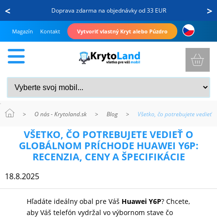
<
>
Doprava zdarma na objednávky od 33 EUR
Magazín
Kontakt
Vytvoriť vlastný Kryt alebo Púzdro
>
O nás - Krytoland.sk
>
Blog
>
Všetko, čo potrebujete vedieť 
KRYTY
VŠETKO, ČO POTREBUJETE VEDIEŤ O
A
GLOBÁLNOM PRÍCHODE HUAWEI Y6P:
PUZDRÁ
RECENZIA, CENY A ŠPECIFIKÁCIE
NA
18.8.2025
MOBIL
Hľadáte ideálny obal pre Váš
Huawei Y6P
? Chcete,
aby Váš telefón vydržal vo výbornom stave čo
TVRDENÉ