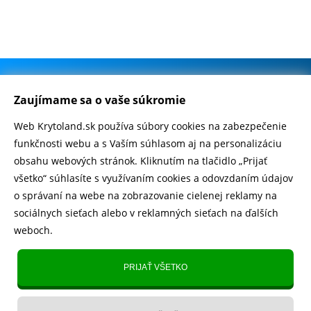
.
500.000+ odoslaných balíčkov
Zaujímame sa o vaše súkromie
Web Krytoland.sk používa súbory cookies na zabezpečenie
Rychlé doručenie 1-2 dní
funkčnosti webu a s Vaším súhlasom aj na personalizáciu
obsahu webových stránok. Kliknutím na tlačidlo „Prijať
všetko“ súhlasíte s využívaním cookies a odovzdaním údajov
o správaní na webe na zobrazovanie cielenej reklamy na
Heureka
zobraziť recenzie
sociálnych sieťach alebo v reklamných sieťach na ďalších
weboch.
Instagram
5.643 fanúšikov
PRIJAŤ VŠETKO
TikTok
4.833 fanúšikov