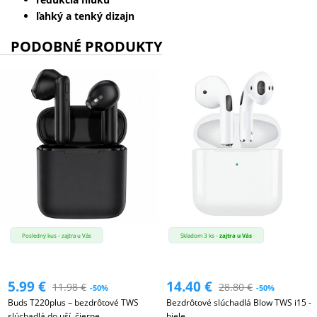
ľahký a tenký dizajn
PODOBNÉ PRODUKTY
Posledný kus - zajtra u Vás
Skladom 3 ks -
zajtra u Vás
5.99
€
14.40
€
11.98
€
28.80
€
-50%
-50%
Buds T220plus – bezdrôtové TWS
Bezdrôtové slúchadlá Blow TWS i15 -
slúchadlá do uší, čierne
biele