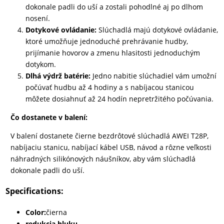
dokonale padli do uší a zostali pohodlné aj po dlhom
nosení.
Dotykové ovládanie:
Slúchadlá majú dotykové ovládanie,
ktoré umožňuje jednoduché prehrávanie hudby,
prijímanie hovorov a zmenu hlasitosti jednoduchým
dotykom.
Dlhá výdrž batérie:
Jedno nabitie slúchadiel vám umožní
počúvať hudbu až 4 hodiny a s nabíjacou stanicou
môžete dosiahnuť až 24 hodín nepretržitého počúvania.
Čo dostanete v balení:
V balení dostanete čierne bezdrôtové slúchadlá AWEI T28P,
nabíjaciu stanicu, nabíjací kábel USB, návod a rôzne veľkosti
náhradných silikónových náušníkov, aby vám slúchadlá
dokonale padli do uší.
Specifications:
Color:
čierna
redukcia hluku