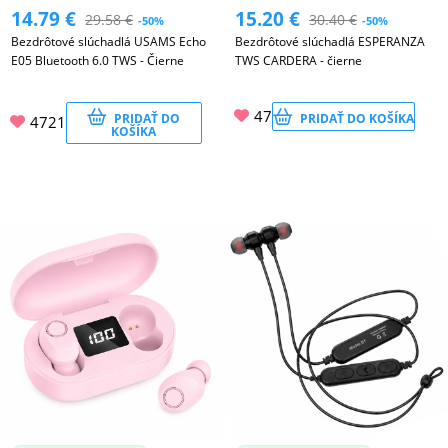
14.79
€
15.20
€
29.58
€
30.40
€
-50%
-50%
Bezdrôtové slúchadlá USAMS Echo
Bezdrôtové slúchadlá ESPERANZA
E05 Bluetooth 6.0 TWS - Čierne
TWS CARDERA - čierne
47
PRIDAŤ DO
PRIDAŤ DO KOŠÍKA
4721
KOŠÍKA