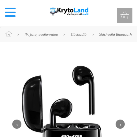
>
TV, foto, audio-video
>
Slúchadlá
>
Slúchadlá Bluetooth
KRYTY
A
PUZDRÁ
NA
MOBIL
TVRDENÉ
SKLÁ
‹
›
NABÍJANIE