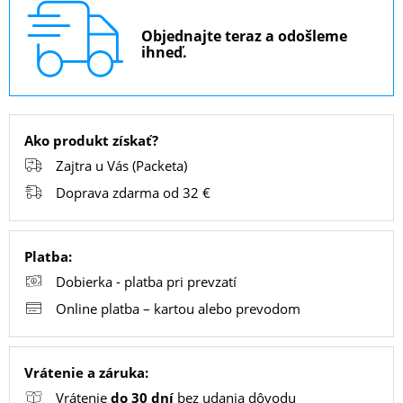
Objednajte teraz a odošleme
ihneď.
PC
/
NOTEBOOK
/
Ako produkt získať?
GAMING
Zajtra u Vás (Packeta)
Doprava zdarma od 32 €
AUTOPRÍSLUŠENSTVO
Platba:
Dobierka - platba pri prevzatí
SMART
DOMÁCNOSŤ
Online platba – kartou alebo prevodom
Vrátenie a záruka:
POPSOCKETY
Vrátenie
do 30 dní
bez udania dôvodu