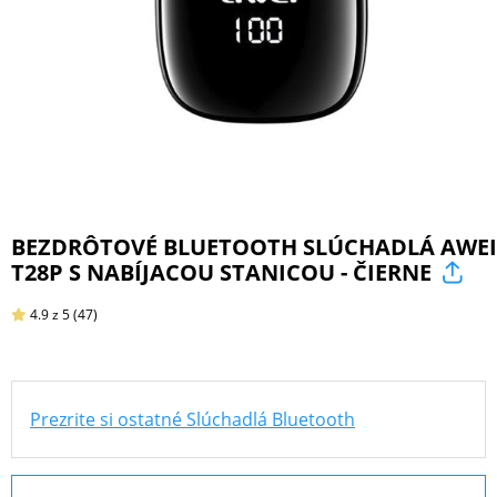
ŠPORT
PRODUKTY
NA
MIERU
BEZDRÔTOVÉ BLUETOOTH SLÚCHADLÁ AWEI
T28P S NABÍJACOU STANICOU - ČIERNE
PRÍSLUŠENSTVO
PRE
4.9
z 5
(47)
MOBILY
Prezrite si ostatné Slúchadlá Bluetooth
PRÍSLUŠENSTVO
PRE
TABLETY