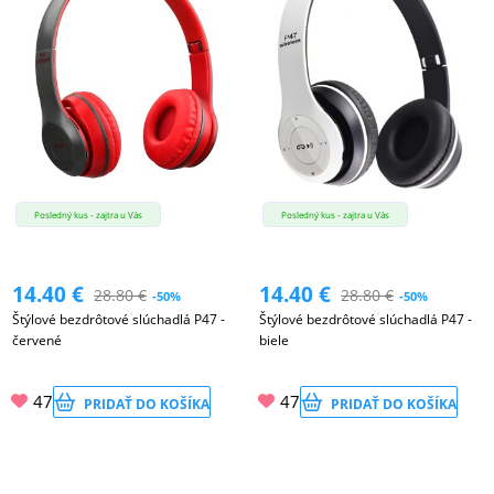
Posledný kus - zajtra u Vás
Posledný kus - zajtra u Vás
14.40
€
14.40
€
28.80
€
28.80
€
-50%
-50%
Štýlové bezdrôtové slúchadlá P47 -
Štýlové bezdrôtové slúchadlá P47 -
červené
biele
47
47
PRIDAŤ DO KOŠÍKA
PRIDAŤ DO KOŠÍKA