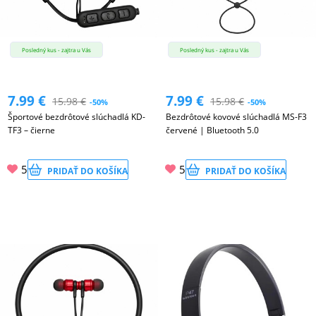
Posledný kus - zajtra u Vás
Posledný kus - zajtra u Vás
7.99
€
7.99
€
15.98
€
15.98
€
-50%
-50%
Športové bezdrôtové slúchadlá KD-
Bezdrôtové kovové slúchadlá MS-F3
TF3 – čierne
červené | Bluetooth 5.0
5
5
PRIDAŤ DO KOŠÍKA
PRIDAŤ DO KOŠÍKA