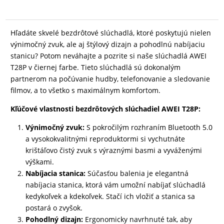
Hľadáte skvelé bezdrôtové slúchadlá, ktoré poskytujú nielen
výnimočný zvuk, ale aj štýlový dizajn a pohodlnú nabíjaciu
stanicu? Potom neváhajte a pozrite si naše slúchadlá AWEI
T28P v čiernej farbe. Tieto slúchadlá sú dokonalým
partnerom na počúvanie hudby, telefonovanie a sledovanie
filmov, a to všetko s maximálnym komfortom.
Kľúčové vlastnosti bezdrôtových slúchadiel AWEI T28P:
Výnimočný zvuk:
S pokročilým rozhraním Bluetooth 5.0
a vysokokvalitnými reproduktormi si vychutnáte
krištáľovo čistý zvuk s výraznými basmi a vyváženými
výškami.
Nabíjacia stanica:
Súčasťou balenia je elegantná
nabíjacia stanica, ktorá vám umožní nabíjať slúchadlá
kedykoľvek a kdekoľvek. Stačí ich vložiť a stanica sa
postará o zvyšok.
Pohodlný dizajn:
Ergonomicky navrhnuté tak, aby