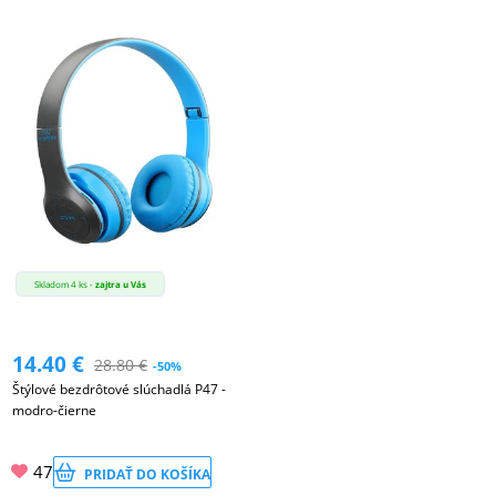
Skladom 4 ks -
zajtra u Vás
14.40
€
28.80
€
-50%
Štýlové bezdrôtové slúchadlá P47 -
modro-čierne
47
PRIDAŤ DO KOŠÍKA