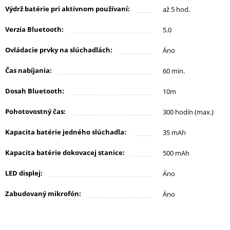
Výdrž batérie pri aktívnom používaní:
až 5 hod.
DRONY
Verzia Bluetooth:
5.0
Ovládacie prvky na slúchadlách:
Áno
DOM,
Čas nabíjania:
60 min.
DIELŇA
A
Dosah Bluetooth:
10m
ZÁHRADA
Pohotovostný čas:
300 hodín (max.)
Kapacita batérie jedného slúchadla:
35 mAh
Kapacita batérie dokovacej stanice:
500 mAh
LED displej:
Áno
Zabudovaný mikrofón:
Áno