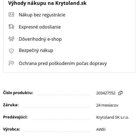
KANCELÁRIA
Výhody nákupu na Krytoland.sk
Nákup bez regustrácie
ŽIVOTNÝ
Expresné odoslianie
ŠTÝL
Dôverihodný e-shop
A
OUTDOOR
Bezpečný nákup
Ochrana pred poškodením počas dopravy
KRÁSA
A
ZDRAVIE
Číslo produktu:
203427552
Záruka:
24 mesiacov
MATKA
Predávajúci:
A
Krytoland SK s.r.o.
DIEŤA
Výrobca:
AWEI