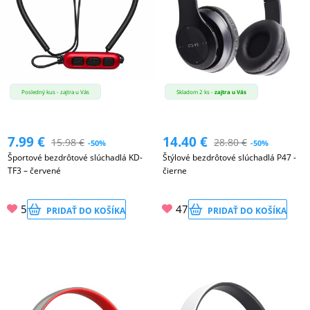
Posledný kus - zajtra u Vás
Skladom 2 ks -
zajtra u Vás
7.99
€
14.40
€
15.98
€
28.80
€
-50%
-50%
Športové bezdrôtové slúchadlá KD-
Štýlové bezdrôtové slúchadlá P47 -
TF3 – červené
čierne
5
47
PRIDAŤ DO KOŠÍKA
PRIDAŤ DO KOŠÍKA