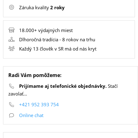
Záruka kvality
2 roky
SMART
HODINKY
A
18.000+ výdajných miest
PRÍSLUŠENSTVO
Dlhoročná tradícia - 8 rokov na trhu
Každý 13 člověk v SR má od nás kryt
TV,
FOTO,
Radi Vám pomôžeme:
AUDIO-
VIDEO
Prijímame aj telefonické objednávky.
Stačí
zavolať...
+421 952 393 754
MALÉ
Online chat
SPOTREBIČE