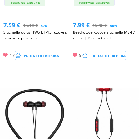
Posledný kus - zajtra u Vás
Posledný kus - zajtra u Vás
7.59
€
7.99
€
15.18
€
15.98
€
-50%
-50%
Slúchadlá do uší TWS DT-13 ružové s
Bezdrôtové kovové slúchadlá MS-F7
nabíjacím puzdrom
čierne | Bluetooth 5.0
47
5
PRIDAŤ DO KOŠÍKA
PRIDAŤ DO KOŠÍKA