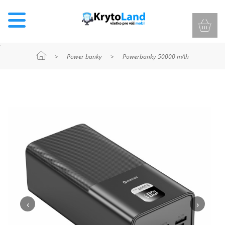
>
Power banky
>
Powerbanky 50000 mAh
KRYTY
A
PUZDRÁ
NA
MOBIL
TVRDENÉ
SKLÁ
‹
›
NABÍJANIE