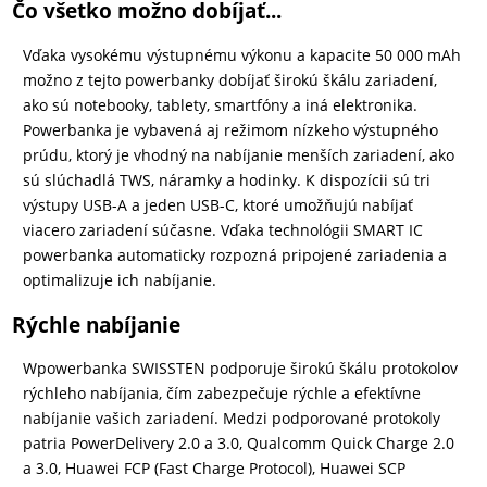
Čo všetko možno dobíjať...
Vďaka vysokému výstupnému výkonu a kapacite 50 000 mAh
možno z tejto powerbanky dobíjať širokú škálu zariadení,
ako sú notebooky, tablety, smartfóny a iná elektronika.
Powerbanka je vybavená aj režimom nízkeho výstupného
prúdu, ktorý je vhodný na nabíjanie menších zariadení, ako
sú slúchadlá TWS, náramky a hodinky. K dispozícii sú tri
výstupy USB-A a jeden USB-C, ktoré umožňujú nabíjať
viacero zariadení súčasne. Vďaka technológii SMART IC
powerbanka automaticky rozpozná pripojené zariadenia a
optimalizuje ich nabíjanie.
Rýchle nabíjanie
Wpowerbanka SWISSTEN podporuje širokú škálu protokolov
rýchleho nabíjania, čím zabezpečuje rýchle a efektívne
nabíjanie vašich zariadení. Medzi podporované protokoly
patria PowerDelivery 2.0 a 3.0, Qualcomm Quick Charge 2.0
a 3.0, Huawei FCP (Fast Charge Protocol), Huawei SCP