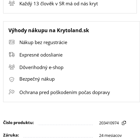
Každý 13 člověk v SR má od nás kryt
SMART
HODINKY
Výhody nákupu na Krytoland.sk
A
PRÍSLUŠENSTVO
Nákup bez regustrácie
Expresné odoslianie
TV,
Dôverihodný e-shop
FOTO,
AUDIO-
Bezpečný nákup
VIDEO
Ochrana pred poškodením počas dopravy
MALÉ
SPOTREBIČE
Číslo produktu:
203410974
Záruka:
24 mesiacov