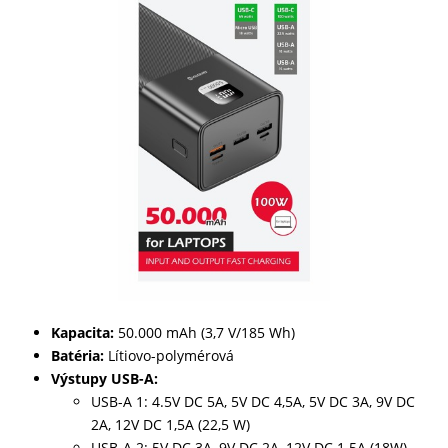
Kapacita:
50.000 mAh (3,7 V/185 Wh)
Batéria:
Lítiovo-polymérová
Výstupy USB-A:
USB-A 1: 4.5V DC 5A, 5V DC 4,5A, 5V DC 3A, 9V DC
2A, 12V DC 1,5A (22,5 W)
USB-A 2: 5V DC 3A, 9V DC 2A, 12V DC 1.5A (18W)