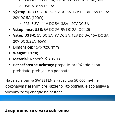
USB-A 3: 5V DC 3A
Výstup USB-C:
5V DC 3A, 9V DC 3A, 12V DC 3A, 15V DC 3A,
20V DC 5A (100W)
PPS: 3,3V - 11V DC 5A, 3,3V - 20V DC 5A
Vstup microUSB:
5V DC 2A, 9V DC 2A (QC2.0)
Vstup USB-C:
5V DC 3A, 9V DC 3A, 12V DC 3A, 15V DC 3A,
20V DC 3.25A (65W)
Dimension:
154x70x67mm
Weight:
1020g
Material:
Nehorľavý ABS+PC
Bezpečnostné ochrany:
prepätie, preťaženie, skrat,
prehriatie, prebíjanie a podpätie.
Napájacia banka SWISSTEN s kapacitou 50 000 mAh je
dokonalým riešením pre každého, kto potrebuje spoľahlivý a
výkonný zdroj energie na cestách.
.
500.000+ odoslaných balíčkov
Zaujímame sa o vaše súkromie