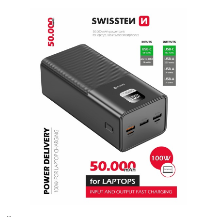
DRONY
DOM,
DIELŇA
A
ZÁHRADA