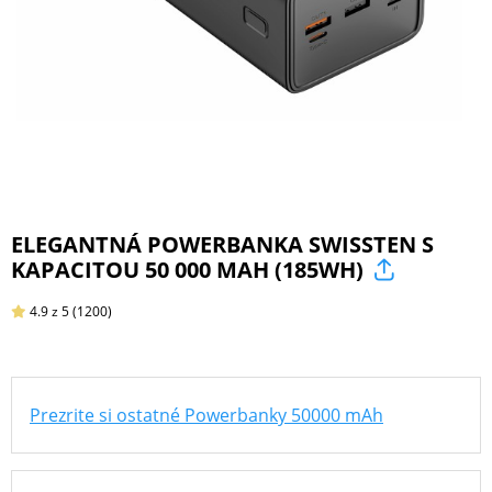
ŠPORT
PRODUKTY
NA
MIERU
ELEGANTNÁ POWERBANKA SWISSTEN S
KAPACITOU 50 000 MAH (185WH)
PRÍSLUŠENSTVO
PRE
4.9
z 5
(1200)
MOBILY
Prezrite si ostatné Powerbanky 50000 mAh
PRÍSLUŠENSTVO
PRE
TABLETY