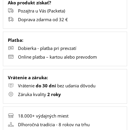
Ako produkt získať?
Pozajtra u Vás (Packeta)
PC
Doprava zdarma od 32 €
/
NOTEBOOK
/
Platba:
GAMING
Dobierka - platba pri prevzatí
Online platba – kartou alebo prevodom
AUTOPRÍSLUŠENSTVO
Vrátenie a záruka:
Vrátenie
do 30 dní
bez udania dôvodu
SMART
Záruka kvality
2 roky
DOMÁCNOSŤ
18.000+ výdajných miest
POPSOCKETY
Dlhoročná tradícia - 8 rokov na trhu