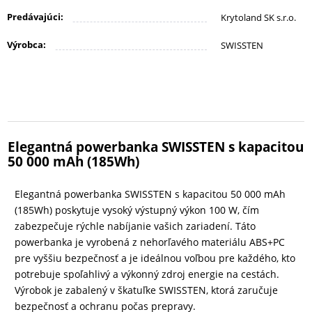
KANCELÁRIA
Predávajúci:
Krytoland SK s.r.o.
Výrobca:
SWISSTEN
ŽIVOTNÝ
ŠTÝL
A
OUTDOOR
Elegantná powerbanka SWISSTEN s kapacitou
50 000 mAh (185Wh)
KRÁSA
A
Elegantná powerbanka SWISSTEN s kapacitou 50 000 mAh
ZDRAVIE
(185Wh) poskytuje vysoký výstupný výkon 100 W, čím
zabezpečuje rýchle nabíjanie vašich zariadení. Táto
powerbanka je vyrobená z nehorľavého materiálu ABS+PC
MATKA
pre vyššiu bezpečnosť a je ideálnou voľbou pre každého, kto
A
potrebuje spoľahlivý a výkonný zdroj energie na cestách.
DIEŤA
Výrobok je zabalený v škatuľke SWISSTEN, ktorá zaručuje
bezpečnosť a ochranu počas prepravy.