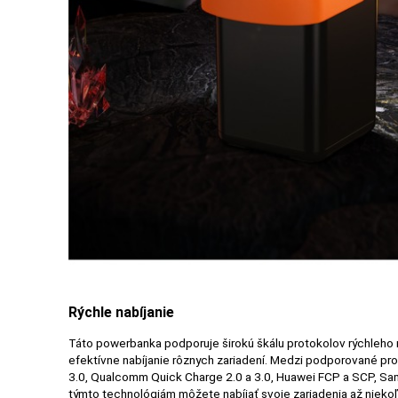
MATKA
A
DIEŤA
DRONY
DOM,
DIELŇA
A
ZÁHRADA
Rýchle nabíjanie
Táto powerbanka podporuje širokú škálu protokolov rýchleho n
efektívne nabíjanie rôznych zariadení. Medzi podporované pro
3.0, Qualcomm Quick Charge 2.0 a 3.0, Huawei FCP a SCP, S
týmto technológiám môžete nabíjať svoje zariadenia až nieko