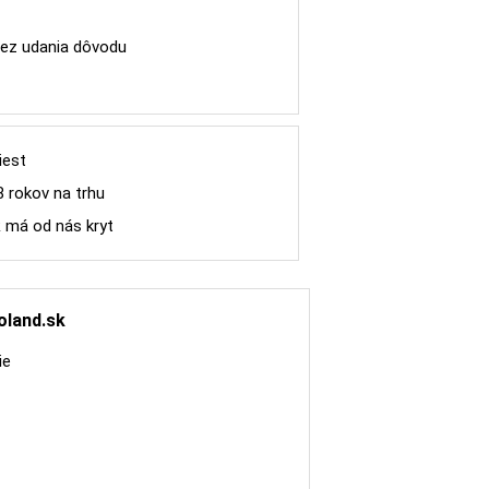
ez udania dôvodu
iest
8 rokov na trhu
R má od nás kryt
oland.sk
ie