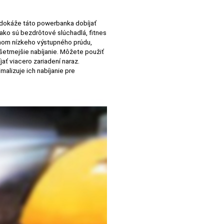
dokáže táto powerbanka dobíjať
, ako sú bezdrôtové slúchadlá, fitnes
imom nízkeho výstupného prúdu,
 šetrnejšie nabíjanie. Môžete použiť
ať viacero zariadení naraz.
alizuje ich nabíjanie pre