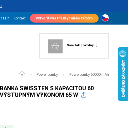
u
gazín
Kontakt
Vytvoriť vlastný Kryt alebo Púzdro
Som tak prázdny :(
Power banky
Powerbanky 60000 mAh
>
>
ANKA SWISSTEN S KAPACITOU 60
A VÝSTUPNÝM VÝKONOM 65 W