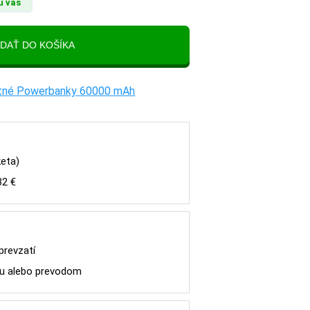
u vás
tatné Powerbanky 60000 mAh
keta)
32 €
 prevzatí
tou alebo prevodom