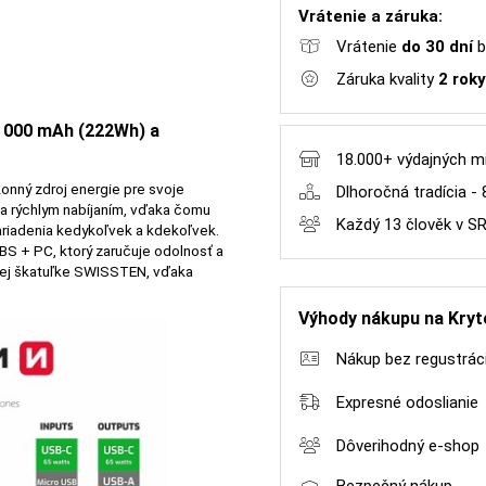
Vrátenie a záruka:
Vrátenie
do 30 dní
b
Záruka kvality
2 roky
 000 mAh (222Wh) a
18.000+ výdajných m
konný zdroj energie pre svoje
Dlhoročná tradícia - 
a rýchlym nabíjaním, vďaka čomu
Každý 13 člověk v S
zariadenia kedykoľvek a kdekoľvek.
BS + PC, ktorý zaručuje odolnosť a
nej škatuľke SWISSTEN, vďaka
Výhody nákupu na Kryt
Nákup bez regustrác
Expresné odoslianie
Dôverihodný e-shop