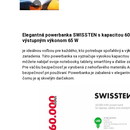
›
PRÍSLUŠENSTVO
PRE
TABLETY
Elegantná powerbanka SWISSTEN s kapacitou 60
výstupným výkonom 65 W
PC
je ideálnou voľbou pre každého, kto potrebuje spoľahlivý a vý
zariadenia. Táto powerbanka sa vyznačuje vysokou kapacitou 
/
môžete nabíjať svoje notebooky, tablety, smartfóny a ďalšie 
NOTEBOOK
Pre väčšiu bezpečnosť je vyrobená z nehorľavého materiálu A
/
bezpečnosť pri používaní. Powerbanka je zabalená v elegant
GAMING
čomu je aj skvelým darčekom.
AUTOPRÍSLUŠENSTVO
SMART
DOMÁCNOSŤ