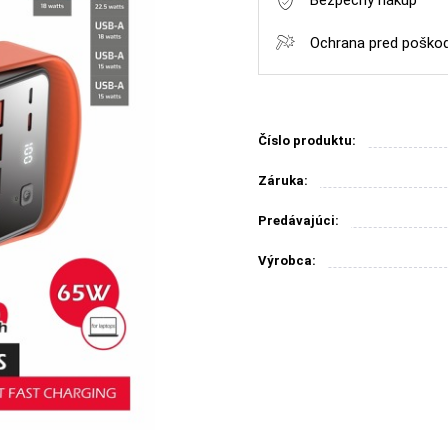
Bezpečný nákup
Ochrana pred poško
Číslo produktu:
Záruka:
Predávajúci:
Výrobca: