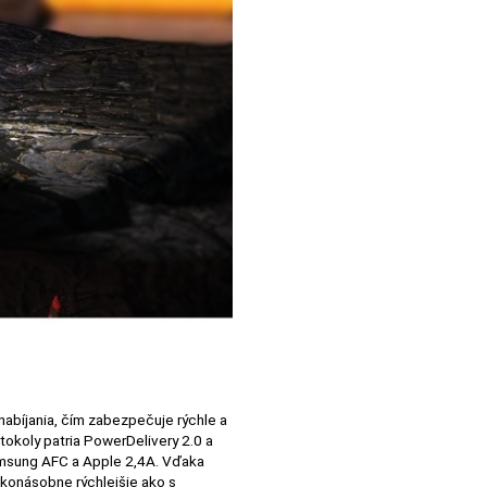
abíjania, čím zabezpečuje rýchle a
tokoly patria PowerDelivery 2.0 a
amsung AFC a Apple 2,4A. Vďaka
ľkonásobne rýchlejšie ako s