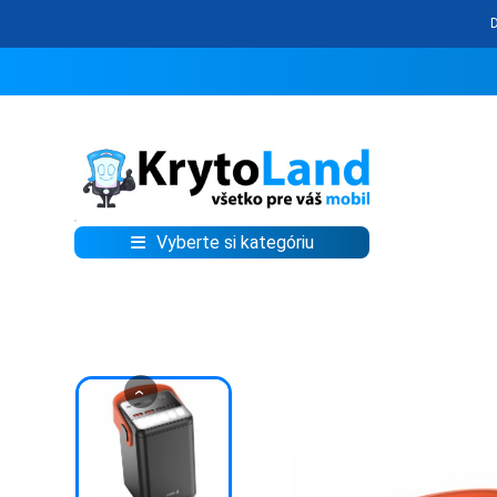
Vyberte si kategóriu
KRYTY
A
PUZDRÁ
NA
MOBIL
‹
TVRDENÉ