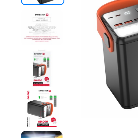
SKLÁ
NABÍJANIE
ŠPORT
PRODUKTY
NA
MIERU
PRÍSLUŠENSTVO
PRE
MOBILY