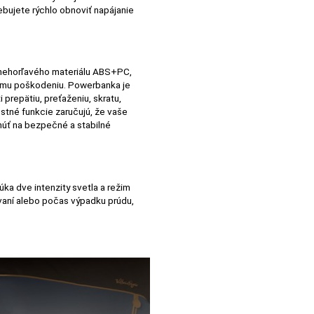
ebujete rýchlo obnoviť napájanie
nehorľavého materiálu ABS+PC,
ému poškodeniu. Powerbanka je
prepätiu, preťaženiu, skratu,
stné funkcie zaručujú, že vaše
úť na bezpečné a stabilné
ka dve intenzity svetla a režim
ovaní alebo počas výpadku prúdu,