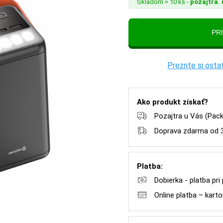
Skladom > 10 ks -
pozajtra. 
Prezrite si os
Ako produkt získať?
Pozajtra u Vás (Pac
Doprava zdarma od 
Platba:
Dobierka - platba pri
Online platba – kar