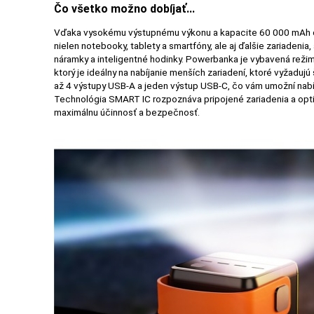
MALÉ
Čo všetko možno dobíjať...
SPOTREBIČE
Vďaka vysokému výstupnému výkonu a kapacite 60 000 mAh 
nielen notebooky, tablety a smartfóny, ale aj ďalšie zariadenia
náramky a inteligentné hodinky. Powerbanka je vybavená rež
ktorý je ideálny na nabíjanie menších zariadení, ktoré vyžadujú
KANCELÁRIA
až 4 výstupy USB-A a jeden výstup USB-C, čo vám umožní nabíj
Technológia SMART IC rozpoznáva pripojené zariadenia a optim
maximálnu účinnosť a bezpečnosť.
ŽIVOTNÝ
ŠTÝL
A
OUTDOOR
KRÁSA
A
ZDRAVIE