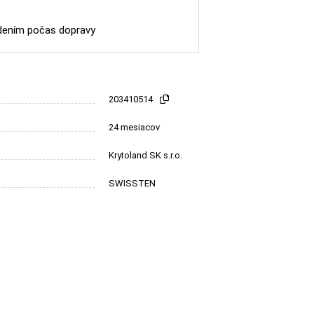
dením počas dopravy
203410514
24 mesiacov
Krytoland SK s.r.o.
SWISSTEN