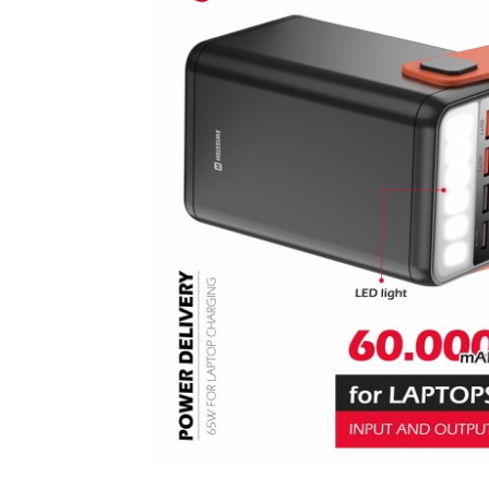
POPSOCKETY
SMART
HODINKY
A
PRÍSLUŠENSTVO
TV,
FOTO,
AUDIO-
VIDEO