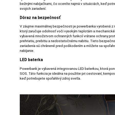
bežnými nabíjačkami, čo oceníte najmä v situáciách, keď potr
svojich zariadení.
Dôraz na bezpečnosť
V záujme maximálnej bezpečnosti je powerbanka vyrobená z 
ktorý zaručuje odolnosť voči vysokým teplotám a mechanick
vybavená množstvom ochranných funkcií vrátane ochrany proti 
prehriatiu, prebitiu a nedostatočnému nabitiu. Tieto bezpečno
zariadenia sú chránené pred poškodením a môžete sa spoľahn
nabíjanie.
LED baterka
Powerbank je vybavená integrovanou LED baterkou, ktorá ponú
SOS. Táto funkcia je ideálna na použitie pri cestovaní, kemp
keď potrebujete spoľahlivý zdroj svetla.