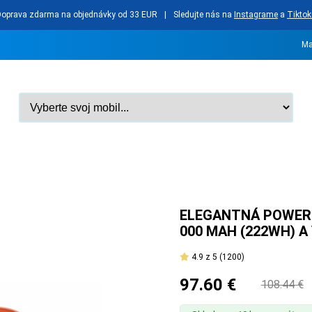
Doprava zdarma na objednávky od 33 EUR
|
Sledujte nás na
Instagrame
a
Tiktok
Ma
ELEGANTNÁ POWERB
000 MAH (222WH) 
4.9
z 5
(1200)
97.60 €
108.44 €