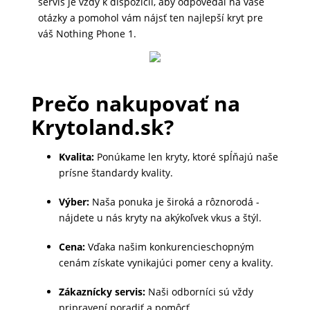
servis je vždy k dispozícii, aby odpovedal na vaše
MALÉ
otázky a pomohol vám nájsť ten najlepší kryt pre
váš Nothing Phone 1.
SPOTREBIČE
KANCELÁRIA
Prečo nakupovať na
Krytoland.sk?
ŽIVOTNÝ
Kvalita:
Ponúkame len kryty, ktoré spĺňajú naše
ŠTÝL
prísne štandardy kvality.
A
OUTDOOR
Výber:
Naša ponuka je široká a rôznorodá -
nájdete u nás kryty na akýkoľvek vkus a štýl.
KRÁSA
Cena:
Vďaka našim konkurencieschopným
cenám získate vynikajúci pomer ceny a kvality.
A
ZDRAVIE
Zákaznícky servis:
Naši odborníci sú vždy
pripravení poradiť a pomôcť.