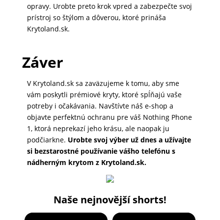
opravy. Urobte preto krok vpred a zabezpečte svoj
prístroj so štýlom a dôverou, ktoré prináša
Krytoland.sk.
Záver
V Krytoland.sk sa zaväzujeme k tomu, aby sme
vám poskytli prémiové kryty, ktoré spĺňajú vaše
potreby i očakávania. Navštívte náš e-shop a
objavte perfektnú ochranu pre váš Nothing Phone
1, ktorá neprekazí jeho krásu, ale naopak ju
podčiarkne.
Urobte svoj výber už dnes a užívajte
si bezstarostné používanie vášho telefónu s
nádherným krytom z Krytoland.sk.
Naše nejnovější shorts!