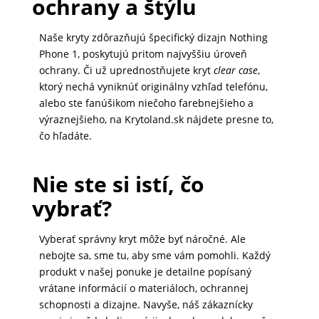
ochrany a štýlu
DOMÁCNOSŤ
Naše kryty zdôrazňujú špecifický dizajn Nothing
Phone 1, poskytujú pritom najvyššiu úroveň
POPSOCKETY
ochrany. Či už uprednostňujete kryt
clear case
,
ktorý nechá vyniknúť originálny vzhľad telefónu,
alebo ste fanúšikom niečoho farebnejšieho a
výraznejšieho, na Krytoland.sk nájdete presne to,
SMART
čo hľadáte.
HODINKY
A
PRÍSLUŠENSTVO
Nie ste si istí, čo
vybrať?
TV,
Vyberať správny kryt môže byť náročné. Ale
FOTO,
nebojte sa, sme tu, aby sme vám pomohli. Každý
AUDIO-
produkt v našej ponuke je detailne popísaný
VIDEO
vrátane informácií o materiáloch, ochrannej
schopnosti a dizajne. Navyše, náš zákaznícky