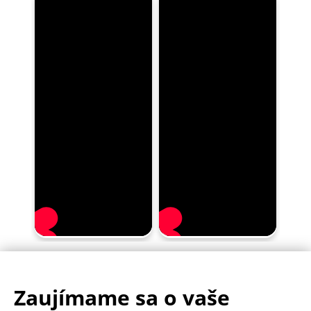
Zaujímame sa o vaše
.