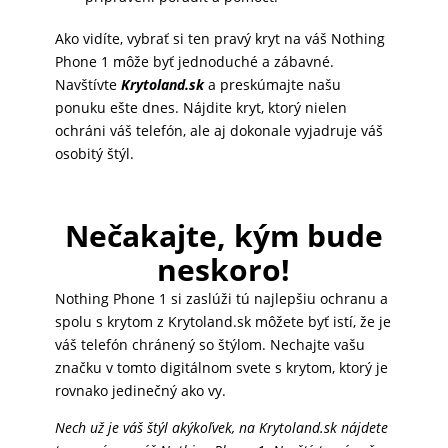
MATKA
Ako vidíte, vybrať si ten pravý kryt na váš Nothing
A
Phone 1 môže byť jednoduché a zábavné.
Navštívte
Krytoland.sk
a preskúmajte našu
DIEŤA
ponuku ešte dnes. Nájdite kryt, ktorý nielen
ochráni váš telefón, ale aj dokonale vyjadruje váš
osobitý štýl.
DRONY
Nečakajte, kým bude
DOM,
neskoro!
DIELŇA
A
Nothing Phone 1 si zaslúži tú najlepšiu ochranu a
ZÁHRADA
spolu s krytom z Krytoland.sk môžete byť istí, že je
váš telefón chránený so štýlom. Nechajte vašu
značku v tomto digitálnom svete s krytom, ktorý je
rovnako jedinečný ako vy.
Nech už je váš štýl akýkoľvek, na Krytoland.sk nájdete