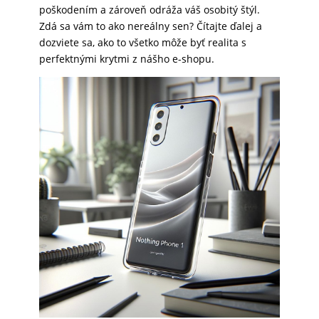
poškodením a zároveň odráža váš osobitý štýl.
SKLÁ
Zdá sa vám to ako nereálny sen? Čítajte ďalej a
dozviete sa, ako to všetko môže byť realita s
perfektnými krytmi z nášho e-shopu.
NABÍJANIE
ŠPORT
PRODUKTY
NA
MIERU
PRÍSLUŠENSTVO
PRE
MOBILY