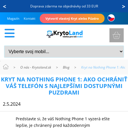
<
>
Doprava zdarma na objednávky od 33 EUR
Magazín
Kontakt
Vytvoriť vlastný Kryt alebo Púzdro
>
O nás - Krytoland.sk
>
Blog
>
Kryt na Nothing Phone 1: Ako 
KRYTY
KRYT NA NOTHING PHONE 1: AKO OCHRÁNIŤ
A
VÁŠ TELEFÓN S NAJLEPŠÍMI DOSTUPNÝMI
PUZDRÁ
PUZDRAMI
NA
2.5.2024
MOBIL
Predstavte si, že váš Nothing Phone 1 vyzerá ešte
lepšie, je chránený pred každodenným
TVRDENÉ