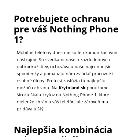
Potrebujete ochranu
PRÍSLUŠENSTVO
PRE
pre váš Nothing Phone
TABLETY
1?
Mobilné telefóny dnes nie sú len komunikačnými
PC
nástrojmi. Sú svedkami našich každodenných
/
dobrodružstiev, uchovávajú naše najcennejšie
NOTEBOOK
spomienky a pomáhajú nám zvládať pracovné i
/
osobné úlohy. Preto si zaslúžia tú najlepšiu
GAMING
možnú ochranu. Na
Krytoland.sk
ponúkame
širokú škálu krytov na Nothing Phone 1, ktoré
nielenže chránia váš telefón, ale zároveň mu
pridávajú štýl.
AUTOPRÍSLUŠENSTVO
Najlepšia kombinácia
SMART