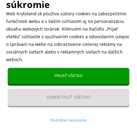
500.000+ odoslaných balíčkov
súkromie
Web Krytoland.sk používa súbory cookies na zabezpečenie
Rychlé doručenie 1-2 dní
funkčnosti webu a s Vaším súhlasom aj na personalizáciu
obsahu webových stránok. Kliknutím na tlačidlo „Prijať
všetko“ súhlasíte s využívaním cookies a odovzdaním údajov
o správaní na webe na zobrazovanie cielenej reklamy na
Heureka
zobraziť recenzie
sociálnych sieťach alebo v reklamných sieťach na ďalších
weboch.
Instagram
5.643 fanúšikov
PRIJAŤ VŠETKO
TikTok
4.833 fanúšikov
ODMIETNUŤ VŠETKO
YouTube videa
Kontakt
/
VOP
/
Recenzie
/
Blog
/
Magazín
/
O nás
/
Odstúpenie
Podrobné nastavenie
od zmluvy