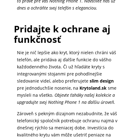
to pravé pre váš Nothing Phone 1. Navštívte nás už
dnes a ochráňte svoj telefón s eleganciou.
Pridajte k ochrane aj
funkčnosť
Nie je nič lepšie ako kryt, ktorý nielen chráni váš
telefón, ale pridáva aj ďalšie funkcie do vášho
každodenného života. Či už hľadáte kryty s
integrovanými stojanmi pre pohodlnejšie
sledovanie videí, alebo preferujete
slim design
pre jednoduchšie nosenie, na
Krytoland.sk
sme
mysleli na všetko.
Objevte ťaháky našej kolekcie a
upgradujte svoj Nothing Phone 1 na ďalšiu úroveň.
Zároveň s pekným dizajnom nezabudnite, že váš
telefonický spoločník potrebuje ochranu najmä v
dnešnej rýchlo sa meniacej dobe. Investícia do
kvalitného krytu vám môže ušetriť peniaze na