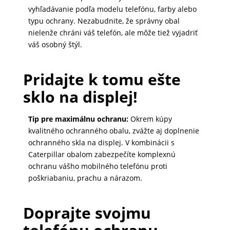
vyhľadávanie podľa modelu telefónu, farby alebo
MALÉ
typu ochrany. Nezabudnite, že správny obal
SPOTREBIČE
nielenže chráni váš telefón, ale môže tiež vyjadriť
váš osobný štýl.
KANCELÁRIA
Pridajte k tomu ešte
sklo na displej!
ŽIVOTNÝ
ŠTÝL
Tip pre maximálnu ochranu:
Okrem kúpy
A
kvalitného ochranného obalu, zvážte aj doplnenie
ochranného skla na displej. V kombinácii s
OUTDOOR
Caterpillar obalom zabezpečíte komplexnú
ochranu vášho mobilného telefónu proti
poškriabaniu, prachu a nárazom.
KRÁSA
A
Doprajte svojmu
ZDRAVIE