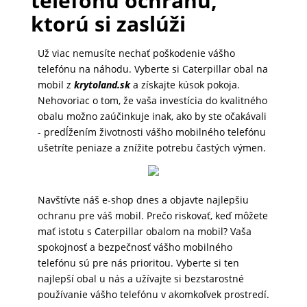
telefónu ochranu,
ktorú si zaslúži
MATKA
A
Už viac nemusíte nechať poškodenie vášho
DIEŤA
telefónu na náhodu. Vyberte si Caterpillar obal na
mobil z
krytoland.sk
a získajte kúsok pokoja.
Nehovoriac o tom, že vaša investícia do kvalitného
DRONY
obalu možno zaúčinkuje inak, ako by ste očakávali
- predĺžením životnosti vášho mobilného telefónu
ušetríte peniaze a znížite potrebu častých výmen.
DOM,
DIELŇA
A
Navštívte náš e-shop dnes a objavte najlepšiu
ZÁHRADA
ochranu pre váš mobil. Prečo riskovať, keď môžete
mať istotu s Caterpillar obalom na mobil? Vaša
spokojnosť a bezpečnosť vášho mobilného
telefónu sú pre nás prioritou. Vyberte si ten
najlepší obal u nás a užívajte si bezstarostné
používanie vášho telefónu v akomkoľvek prostredí.