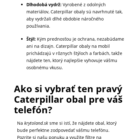
Dlhodobá vydrž:
Vyrobené z odolných
DOMÁCNOSŤ
materiálov, Caterpillar obaly sú navrhnuté tak,
aby vydržali dlhé obdobie náročného
používania.
POPSOCKETY
Štýl:
Kým prednosťou je ochrana, nezabúdame
ani na dizajn. Caterpillar obaly na mobil
SMART
prichádzajú v rôznych štýloch a farbách, takže
HODINKY
nájdete ten, ktorý najlepšie vyhovuje vášmu
osobnému vkusu.
A
PRÍSLUŠENSTVO
Ako si vybrať ten pravý
Caterpillar obal pre váš
TV,
telefón?
FOTO,
AUDIO-
VIDEO
Na
krytoland.sk
sme si istí, že nájdete obal, ktorý
bude perfektne zodpovedať vášmu telefónu.
Pozrite si našu ponuku a využite filtre na