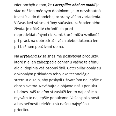
Niet pochýb o tom, že
Caterpillar obal na mobil
je
viac než len módnym doplnkom. Je to nevyhnutná
investícia do dlhodobej ochrany vášho zariadenia.
V čase, keď sú smartfóny súčasťou každodenného
života, je dôležité chrániť ich pred
nepredvídateľnými rizikami, ktoré môžu vzniknúť
pri práci, na dobrodružstvách alebo dokonca len
pri bežnom používaní doma.
Na
krytoland.sk
sa snažíme poskytovať produkty,
ktoré nie len zabezpečia ochranu vášho telefónu,
ale aj doplnia váš osobný štýl. Caterpillar obaly sú
dokonalým príkladom toho, ako technológia
stretnúť dizajn, aby poskytli užívateľom najlepšie z
oboch svetov. Neváhajte a objavte našu ponuku
už dnes. Váš telefón si zaslúži len to najlepšie a
my vám to najlepšie ponúkame. Vaše spokojnosti
a bezpečnosti telefónu sú našou najvyššou
prioritou.