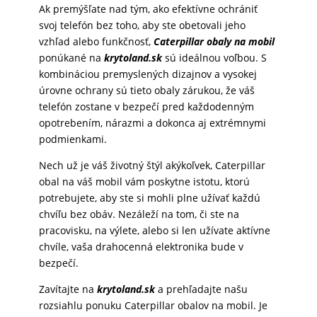
Ak premýšľate nad tým, ako efektívne ochrániť
svoj telefón bez toho, aby ste obetovali jeho
vzhľad alebo funkčnosť,
Caterpillar obaly na mobil
ponúkané na
krytoland.sk
sú ideálnou voľbou. S
kombináciou premyslených dizajnov a vysokej
úrovne ochrany sú tieto obaly zárukou, že váš
telefón zostane v bezpečí pred každodenným
opotrebením, nárazmi a dokonca aj extrémnymi
podmienkami.
Nech už je váš životný štýl akýkoľvek, Caterpillar
obal na váš mobil vám poskytne istotu, ktorú
potrebujete, aby ste si mohli plne užívať každú
chvíľu bez obáv. Nezáleží na tom, či ste na
pracovisku, na výlete, alebo si len užívate aktívne
chvíle, vaša drahocenná elektronika bude v
bezpečí.
Zavítajte na
krytoland.sk
a prehľadajte našu
rozsiahlu ponuku Caterpillar obalov na mobil. Je