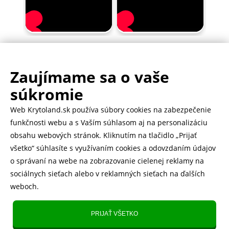
Zaujímame sa o vaše
.
500.000+ odoslaných balíčkov
súkromie
Web Krytoland.sk používa súbory cookies na zabezpečenie
Rychlé doručenie 1-2 dní
funkčnosti webu a s Vaším súhlasom aj na personalizáciu
obsahu webových stránok. Kliknutím na tlačidlo „Prijať
všetko“ súhlasíte s využívaním cookies a odovzdaním údajov
o správaní na webe na zobrazovanie cielenej reklamy na
Heureka
zobraziť recenzie
sociálnych sieťach alebo v reklamných sieťach na ďalších
weboch.
Instagram
5.643 fanúšikov
PRIJAŤ VŠETKO
TikTok
4.833 fanúšikov