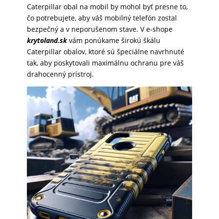
Caterpillar obal na mobil by mohol byť presne to,
SKLÁ
čo potrebujete, aby váš mobilný telefón zostal
bezpečný a v neporušenom stave. V e-shope
krytoland.sk
vám ponúkame širokú škálu
NABÍJANIE
Caterpillar obalov, ktoré sú špeciálne navrhnuté
tak, aby poskytovali maximálnu ochranu pre váš
drahocenný prístroj.
ŠPORT
PRODUKTY
NA
MIERU
PRÍSLUŠENSTVO
PRE
MOBILY