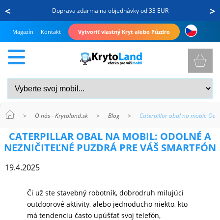
<
>
Doprava zdarma na objednávky od 33 EUR
Magazín
Kontakt
Vytvoriť vlastný Kryt alebo Púzdro
>
O nás - Krytoland.sk
>
Blog
>
Caterpillar obal na mobil: Odo
KRYTY
CATERPILLAR OBAL NA MOBIL: ODOLNÉ A
A
NEZNIČITEĽNÉ PUZDRÁ PRE VÁŠ SMARTFÓN
PUZDRÁ
19.4.2025
NA
MOBIL
Či už ste stavebný robotník, dobrodruh milujúci
outdoorové aktivity, alebo jednoducho niekto, kto
má tendenciu často upúšťať svoj telefón,
TVRDENÉ