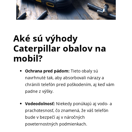
PRÍSLUŠENSTVO
PRE
TABLETY
Aké sú výhody
Caterpillar obalov na
PC
mobil?
/
NOTEBOOK
Ochrana pred pádom:
Tieto obaly sú
/
navrhnuté tak, aby absorbovali nárazy a
GAMING
chránili telefón pred poškodením, aj keď vám
padne z výšky.
Vodeodolnosť:
Niekedy ponúkajú aj vodo- a
AUTOPRÍSLUŠENSTVO
prachotesnosť, čo znamená, že váš telefón
bude v bezpečí aj v náročných
poveternostných podmienkach.
SMART