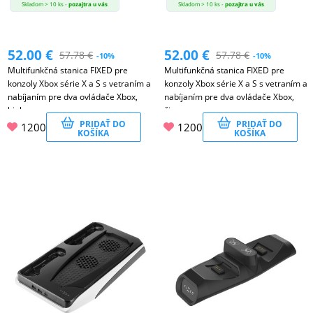
Skladom > 10 ks -
pozajtra u vás
Skladom > 10 ks -
pozajtra u vás
52.00
€
52.00
€
57.78
€
57.78
€
-10%
-10%
Multifunkčná stanica FIXED pre
Multifunkčná stanica FIXED pre
konzoly Xbox série X a S s vetraním a
konzoly Xbox série X a S s vetraním a
nabíjaním pre dva ovládače Xbox,
nabíjaním pre dva ovládače Xbox,
biela
čierna
PRIDAŤ DO
PRIDAŤ DO
1200
1200
KOŠÍKA
KOŠÍKA