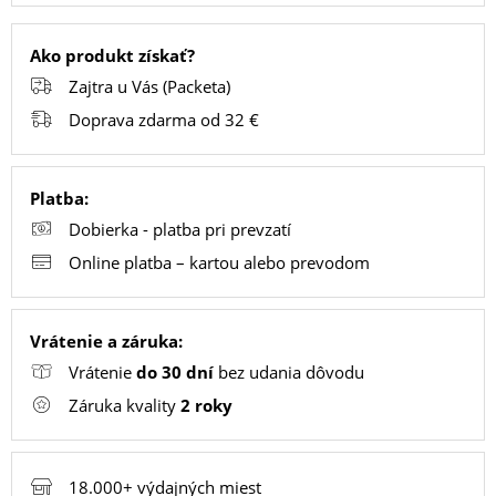
Ako produkt získať?
PC
Zajtra u Vás (Packeta)
/
Doprava zdarma od 32 €
NOTEBOOK
/
GAMING
Platba:
Dobierka - platba pri prevzatí
Online platba – kartou alebo prevodom
AUTOPRÍSLUŠENSTVO
Vrátenie a záruka:
SMART
Vrátenie
do 30 dní
bez udania dôvodu
DOMÁCNOSŤ
Záruka kvality
2 roky
POPSOCKETY
18.000+ výdajných miest