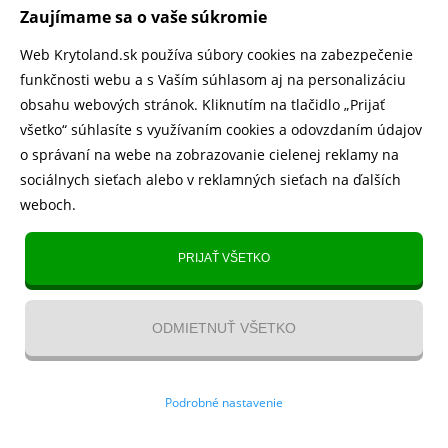
500.000+ odoslaných balíčkov
Zaujímame sa o vaše súkromie
Web Krytoland.sk používa súbory cookies na zabezpečenie
Rychlé doručenie 1-2 dní
funkčnosti webu a s Vaším súhlasom aj na personalizáciu
obsahu webových stránok. Kliknutím na tlačidlo „Prijať
všetko“ súhlasíte s využívaním cookies a odovzdaním údajov
o správaní na webe na zobrazovanie cielenej reklamy na
Heureka
zobraziť recenzie
sociálnych sieťach alebo v reklamných sieťach na ďalších
weboch.
Instagram
5.643 fanúšikov
PRIJAŤ VŠETKO
TikTok
4.833 fanúšikov
ODMIETNUŤ VŠETKO
YouTube videa
22.00 €
44.00 €
Kontakt
/
VOP
/
Recenzie
/
Blog
/
Magazín
/
O nás
/
Odstúpenie
Podrobné nastavenie
od zmluvy
Skladom > 10 ks -
pozajtra. u vás