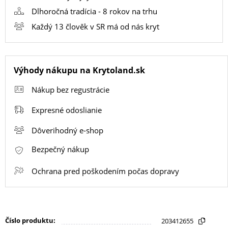
Dlhoročná tradícia - 8 rokov na trhu
SMART
Každý 13 člověk v SR má od nás kryt
HODINKY
A
PRÍSLUŠENSTVO
Výhody nákupu na Krytoland.sk
Nákup bez regustrácie
TV,
Expresné odoslianie
FOTO,
AUDIO-
Dôverihodný e-shop
VIDEO
Bezpečný nákup
Ochrana pred poškodením počas dopravy
MALÉ
SPOTREBIČE
Číslo produktu:
203412655