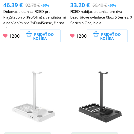
46.39
€
33.20
€
92.78
€
66.40
€
-50%
-50%
Dokovacia stanica FIXED pre
FIXED nabíjacia stanica pre dva
PlayStation 5 (Pro/Slim) s ventilátormi
bezdrôtové ovládače Xbox S Series, X
a nabíjaním pre 2xDualSense, čierna
Series a One, biela
a biela
PRIDAŤ DO
PRIDAŤ DO
1200
1200
KOŠÍKA
KOŠÍKA