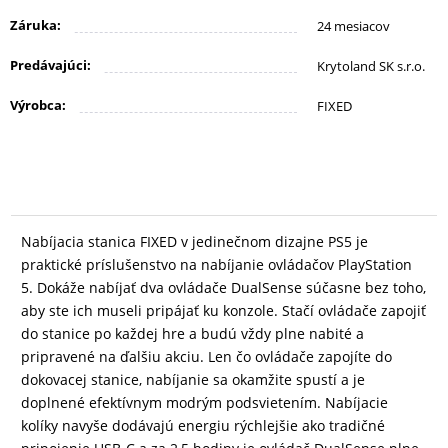
KANCELÁRIA
Záruka:
24 mesiacov
Predávajúci:
Krytoland SK s.r.o.
ŽIVOTNÝ
Výrobca:
FIXED
ŠTÝL
A
OUTDOOR
KRÁSA
Nabíjacia stanica FIXED v jedinečnom dizajne PS5 je
A
praktické príslušenstvo na nabíjanie ovládačov PlayStation
ZDRAVIE
5. Dokáže nabíjať dva ovládače DualSense súčasne bez toho,
aby ste ich museli pripájať ku konzole. Stačí ovládače zapojiť
do stanice po každej hre a budú vždy plne nabité a
pripravené na ďalšiu akciu. Len čo ovládače zapojíte do
MATKA
dokovacej stanice, nabíjanie sa okamžite spustí a je
A
doplnené efektívnym modrým podsvietením. Nabíjacie
DIEŤA
kolíky navyše dodávajú energiu rýchlejšie ako tradičné