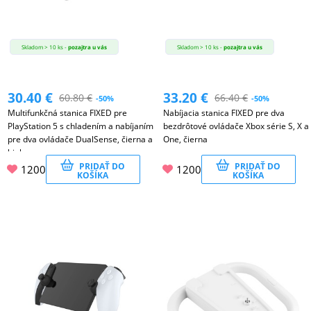
Skladom > 10 ks -
pozajtra u vás
Skladom > 10 ks -
pozajtra u vás
30.40
€
33.20
€
60.80
€
66.40
€
-50%
-50%
Multifunkčná stanica FIXED pre
Nabíjacia stanica FIXED pre dva
PlayStation 5 s chladením a nabíjaním
bezdrôtové ovládače Xbox série S, X a
pre dva ovládače DualSense, čierna a
One, čierna
biela
PRIDAŤ DO
PRIDAŤ DO
1200
1200
KOŠÍKA
KOŠÍKA