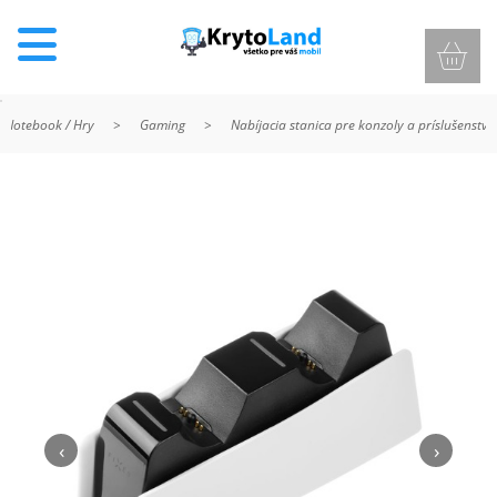
/ Notebook / Hry
>
Gaming
>
Nabíjacia stanica pre konzoly a príslušenstvo
KRYTY
A
PUZDRÁ
NA
MOBIL
TVRDENÉ
SKLÁ
‹
›
NABÍJANIE