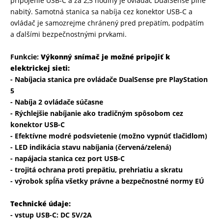
pripojenie USB-C a za 2,5 hodiny je ovládač DualSense plne
nabitý. Samotná stanica sa nabíja cez konektor USB-C a
DRONY
ovládač je samozrejme chránený pred prepätím, podpätím
a ďalšími bezpečnostnými prvkami.
Funkcie:
Výkonný snímač je možné pripojiť k
DOM,
elektrickej sieti:
DIELŇA
- Nabíjacia stanica pre ovládače DualSense pre PlayStation
A
5
ZÁHRADA
- Nabíja 2 ovládače súčasne
- Rýchlejšie nabíjanie ako tradičným spôsobom cez
konektor USB-C
- Efektívne modré podsvietenie (možno vypnúť tlačidlom)
- LED indikácia stavu nabíjania (červená/zelená)
- napájacia stanica cez port USB-C
- trojitá ochrana proti prepätiu, prehriatiu a skratu
- výrobok spĺňa všetky právne a bezpečnostné normy EÚ
Technické údaje:
- vstup USB-C: DC 5V/2A