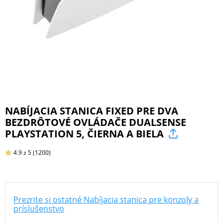
ŠPORT
PRODUKTY
NA
MIERU
NABÍJACIA STANICA FIXED PRE DVA
BEZDRÔTOVÉ OVLÁDAČE DUALSENSE
PRÍSLUŠENSTVO
PLAYSTATION 5, ČIERNA A BIELA
PRE
MOBILY
4.9
z 5
(1200)
PRÍSLUŠENSTVO
Prezrite si ostatné Nabíjacia stanica pre konzoly a
PRE
príslušenstvo
TABLETY