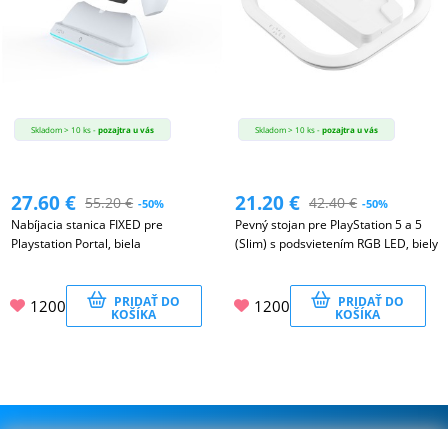
Skladom > 10 ks -
pozajtra u vás
Skladom > 10 ks -
pozajtra u vás
27.60
€
21.20
€
55.20
€
42.40
€
-50%
-50%
Nabíjacia stanica FIXED pre
Pevný stojan pre PlayStation 5 a 5
Playstation Portal, biela
(Slim) s podsvietením RGB LED, biely
PRIDAŤ DO
PRIDAŤ DO
1200
1200
KOŠÍKA
KOŠÍKA
.