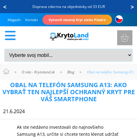
<
>
Doprava zdarma na objednávky od 33 EUR
Magazín
Kontakt
Vytvoriť vlastný Kryt alebo Púzdro
>
O nás - Krytoland.sk
>
Blog
>
Obal na telefón Samsung A13: 
KRYTY
OBAL NA TELEFÓN SAMSUNG A13: AKO
A
VYBRAŤ TEN NAJLEPŠÍ OCHRANNÝ KRYT PRE
PUZDRÁ
VÁŠ SMARTPHONE
NA
21.6.2024
MOBIL
Ak ste nedávno investovali do najnovšieho
Samsung A13, určite si chcete tento klenot udržať
TVRDENÉ