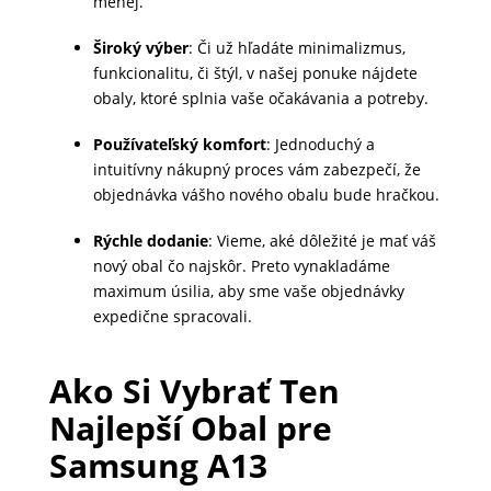
menej.
MALÉ
Široký výber
: Či už hľadáte minimalizmus,
SPOTREBIČE
funkcionalitu, či štýl, v našej ponuke nájdete
obaly, ktoré splnia vaše očakávania a potreby.
KANCELÁRIA
Používateľský komfort
: Jednoduchý a
intuitívny nákupný proces vám zabezpečí, že
objednávka vášho nového obalu bude hračkou.
ŽIVOTNÝ
Rýchle dodanie
: Vieme, aké dôležité je mať váš
ŠTÝL
nový obal čo najskôr. Preto vynakladáme
A
maximum úsilia, aby sme vaše objednávky
OUTDOOR
expedične spracovali.
Ako Si Vybrať Ten
KRÁSA
Najlepší Obal pre
A
ZDRAVIE
Samsung A13