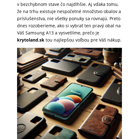
v bezchybnom stave čo najdlhšie. Aj vďaka tomu,
SKLÁ
že na trhu existuje nespočetné množstvo obalov a
príslušenstva, nie všetky ponuky sa rovnajú. Preto
dnes rozoberieme, ako si vybrať ten pravý obal na
NABÍJANIE
Váš Samsung A13 a vysvetlíme, prečo je
krytoland.sk
tou najlepšou voľbou pre Váš nákup.
ŠPORT
PRODUKTY
NA
MIERU
PRÍSLUŠENSTVO
PRE
MOBILY