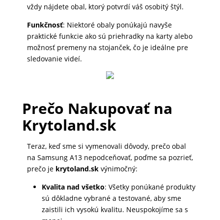
vždy nájdete obal, ktorý potvrdí váš osobitý štýl.
DOMÁCNOSŤ
Funkčnosť
: Niektoré obaly ponúkajú navyše
praktické funkcie ako sú priehradky na karty alebo
POPSOCKETY
možnosť premeny na stojanček, čo je ideálne pre
sledovanie videí.
SMART
HODINKY
Prečo Nakupovať na
A
Krytoland.sk
PRÍSLUŠENSTVO
Teraz, keď sme si vymenovali dôvody, prečo obal
na Samsung A13 nepodceňovať, poďme sa pozrieť,
TV,
prečo je
krytoland.sk
výnimočný:
FOTO,
AUDIO-
Kvalita nad všetko
: Všetky ponúkané produkty
VIDEO
sú dôkladne vybrané a testované, aby sme
zaistili ich vysokú kvalitu. Neuspokojíme sa s