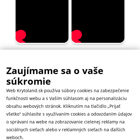
Zaujímame sa o vaše
.
500.000+ odoslaných balíčkov
súkromie
Web Krytoland.sk používa súbory cookies na zabezpečenie
Rychlé doručenie 1-2 dní
funkčnosti webu a s Vaším súhlasom aj na personalizáciu
obsahu webových stránok. Kliknutím na tlačidlo „Prijať
všetko“ súhlasíte s využívaním cookies a odovzdaním údajov
o správaní na webe na zobrazovanie cielenej reklamy na
Heureka
zobraziť recenzie
sociálnych sieťach alebo v reklamných sieťach na ďalších
weboch.