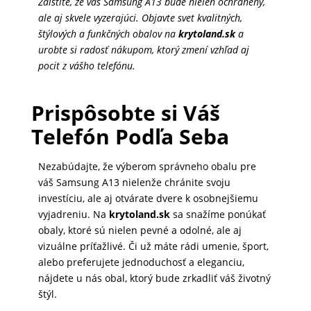
Zaistite, že váš Samsung A13 bude nielen ochránený,
ale aj skvele vyzerajúci. Objavte svet kvalitných,
štýlových a funkčných obalov na
krytoland.sk
a
urobte si radosť nákupom, ktorý zmení vzhľad aj
pocit z vášho telefónu.
Prispôsobte si Váš
Telefón Podľa Seba
Nezabúdajte, že výberom správneho obalu pre
váš Samsung A13 nielenže chránite svoju
investíciu, ale aj otvárate dvere k osobnejšiemu
vyjadreniu. Na
krytoland.sk
sa snažíme ponúkať
obaly, ktoré sú nielen pevné a odolné, ale aj
vizuálne príťažlivé. Či už máte rádi umenie, šport,
alebo preferujete jednoduchosť a eleganciu,
nájdete u nás obal, ktorý bude zrkadliť váš životný
štýl.