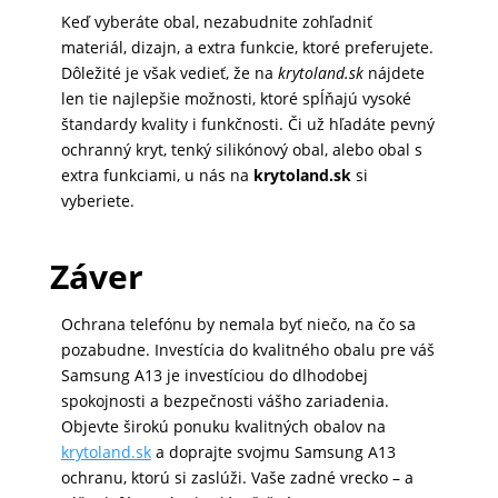
Keď vyberáte obal, nezabudnite zohľadniť
MATKA
materiál, dizajn, a extra funkcie, ktoré preferujete.
A
Dôležité je však vedieť, že na
krytoland.sk
nájdete
DIEŤA
len tie najlepšie možnosti, ktoré spĺňajú vysoké
štandardy kvality i funkčnosti. Či už hľadáte pevný
ochranný kryt, tenký silikónový obal, alebo obal s
extra funkciami, u nás na
krytoland.sk
si
DRONY
vyberiete.
Záver
DOM,
DIELŇA
A
Ochrana telefónu by nemala byť niečo, na čo sa
ZÁHRADA
pozabudne. Investícia do kvalitného obalu pre váš
Samsung A13 je investíciou do dlhodobej
spokojnosti a bezpečnosti vášho zariadenia.
Objevte širokú ponuku kvalitných obalov na
krytoland.sk
a doprajte svojmu Samsung A13
ochranu, ktorú si zaslúži. Vaše zadné vrecko – a