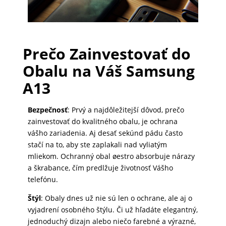
PRÍSLUŠENSTVO
PRE
Prečo Zainvestovať do
TABLETY
Obalu na Váš Samsung
A13
PC
/
Bezpečnosť
: Prvý a najdôležitejší dôvod, prečo
NOTEBOOK
zainvestovať do kvalitného obalu, je ochrana
/
vášho zariadenia. Aj desať sekúnd pádu často
GAMING
stačí na to, aby ste zaplakali nad vyliatým
mliekom. Ochranný obal øestro absorbuje nárazy
a škrabance, čím predlžuje životnosť Vášho
telefónu.
AUTOPRÍSLUŠENSTVO
Štýl
: Obaly dnes už nie sú len o ochrane, ale aj o
vyjadrení osobného štýlu. Či už hľadáte elegantný,
SMART
jednoduchý dizajn alebo niečo farebné a výrazné,