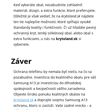
Keď vyberáte obal, nezabudnite zohľadniť
MATKA
materiál, dizajn, a extra funkcie, ktoré preferujete.
A
Dôležité je však vedieť, že na
krytoland.sk
nájdete
DIEŤA
len tie najlepšie možnosti, ktoré spĺňajú vysoké
štandardy kvality i funkčnosti. Či už hľadáte pevný
ochranný kryt, tenký silikónový obal, alebo obal s
extra funkciami, u nás na
krytoland.sk
si
DRONY
vyberiete.
Záver
DOM,
DIELŇA
A
Ochrana telefónu by nemala byť niečo, na čo sa
ZÁHRADA
pozabudne. Investícia do kvalitného obalu pre váš
Samsung A13 je investíciou do dlhodobej
spokojnosti a bezpečnosti vášho zariadenia.
Objevte širokú ponuku kvalitných obalov na
krytoland.sk
a doprajte svojmu Samsung A13
ochranu, ktorú si zaslúži. Vaše zadné vrecko – a