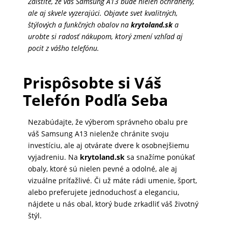
Zaistite, že váš Samsung A13 bude nielen ochránený,
ale aj skvele vyzerajúci. Objavte svet kvalitných,
štýlových a funkčných obalov na
krytoland.sk
a
urobte si radosť nákupom, ktorý zmení vzhľad aj
pocit z vášho telefónu.
Prispôsobte si Váš
Telefón Podľa Seba
Nezabúdajte, že výberom správneho obalu pre
váš Samsung A13 nielenže chránite svoju
investíciu, ale aj otvárate dvere k osobnejšiemu
vyjadreniu. Na
krytoland.sk
sa snažíme ponúkať
obaly, ktoré sú nielen pevné a odolné, ale aj
vizuálne príťažlivé. Či už máte rádi umenie, šport,
alebo preferujete jednoduchosť a eleganciu,
nájdete u nás obal, ktorý bude zrkadliť váš životný
štýl.