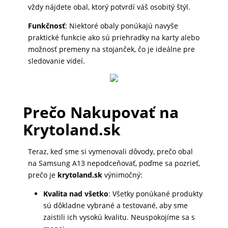
vždy nájdete obal, ktorý potvrdí váš osobitý štýl.
DOMÁCNOSŤ
Funkčnosť
: Niektoré obaly ponúkajú navyše
praktické funkcie ako sú priehradky na karty alebo
POPSOCKETY
možnosť premeny na stojanček, čo je ideálne pre
sledovanie videí.
SMART
HODINKY
Prečo Nakupovať na
A
Krytoland.sk
PRÍSLUŠENSTVO
Teraz, keď sme si vymenovali dôvody, prečo obal
na Samsung A13 nepodceňovať, poďme sa pozrieť,
TV,
prečo je
krytoland.sk
výnimočný:
FOTO,
AUDIO-
Kvalita nad všetko
: Všetky ponúkané produkty
VIDEO
sú dôkladne vybrané a testované, aby sme
zaistili ich vysokú kvalitu. Neuspokojíme sa s