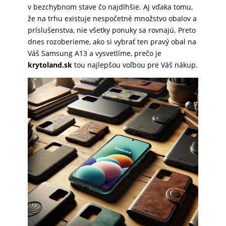
v bezchybnom stave čo najdlhšie. Aj vďaka tomu,
SKLÁ
že na trhu existuje nespočetné množstvo obalov a
príslušenstva, nie všetky ponuky sa rovnajú. Preto
dnes rozoberieme, ako si vybrať ten pravý obal na
NABÍJANIE
Váš Samsung A13 a vysvetlíme, prečo je
krytoland.sk
tou najlepšou voľbou pre Váš nákup.
ŠPORT
PRODUKTY
NA
MIERU
PRÍSLUŠENSTVO
PRE
MOBILY