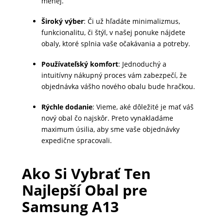
menej.
MALÉ
Široký výber
: Či už hľadáte minimalizmus,
SPOTREBIČE
funkcionalitu, či štýl, v našej ponuke nájdete
obaly, ktoré splnia vaše očakávania a potreby.
KANCELÁRIA
Používateľský komfort
: Jednoduchý a
intuitívny nákupný proces vám zabezpečí, že
objednávka vášho nového obalu bude hračkou.
ŽIVOTNÝ
Rýchle dodanie
: Vieme, aké dôležité je mať váš
ŠTÝL
nový obal čo najskôr. Preto vynakladáme
A
maximum úsilia, aby sme vaše objednávky
OUTDOOR
expedične spracovali.
Ako Si Vybrať Ten
KRÁSA
Najlepší Obal pre
A
ZDRAVIE
Samsung A13