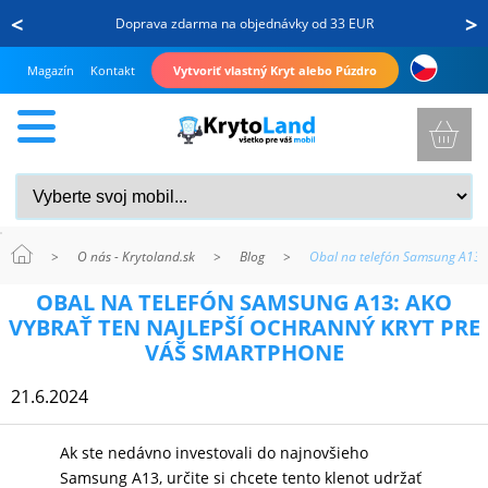
<
>
Doprava zdarma na objednávky od 33 EUR
Magazín
Kontakt
Vytvoriť vlastný Kryt alebo Púzdro
>
O nás - Krytoland.sk
>
Blog
>
Obal na telefón Samsung A13: 
KRYTY
OBAL NA TELEFÓN SAMSUNG A13: AKO
A
VYBRAŤ TEN NAJLEPŠÍ OCHRANNÝ KRYT PRE
PUZDRÁ
VÁŠ SMARTPHONE
NA
21.6.2024
MOBIL
Ak ste nedávno investovali do najnovšieho
Samsung A13, určite si chcete tento klenot udržať
TVRDENÉ