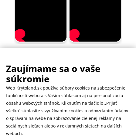
Zaujímame sa o vaše
.
500.000+ odoslaných balíčkov
súkromie
Web Krytoland.sk používa súbory cookies na zabezpečenie
Rychlé doručenie 1-2 dní
funkčnosti webu a s Vaším súhlasom aj na personalizáciu
obsahu webových stránok. Kliknutím na tlačidlo „Prijať
všetko“ súhlasíte s využívaním cookies a odovzdaním údajov
o správaní na webe na zobrazovanie cielenej reklamy na
Heureka
zobraziť recenzie
sociálnych sieťach alebo v reklamných sieťach na ďalších
weboch.