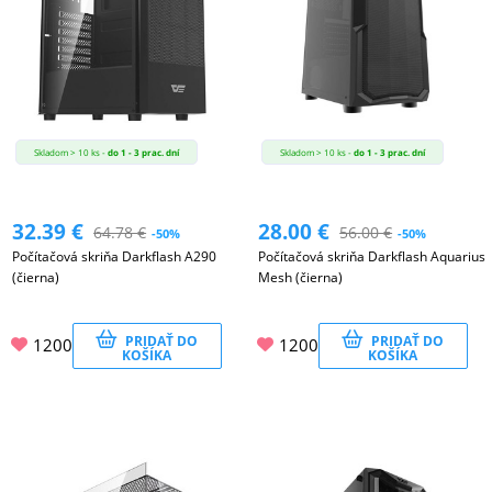
Skladom > 10 ks -
do 1 - 3 prac. dní
Skladom > 10 ks -
do 1 - 3 prac. dní
32.39
€
28.00
€
64.78
€
56.00
€
-50%
-50%
Počítačová skriňa Darkflash A290
Počítačová skriňa Darkflash Aquarius
(čierna)
Mesh (čierna)
PRIDAŤ DO
PRIDAŤ DO
1200
1200
KOŠÍKA
KOŠÍKA