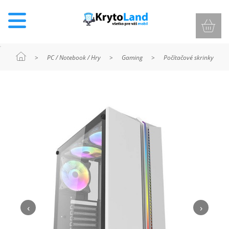
>
PC / Notebook / Hry
>
Gaming
>
Počítačové skrinky
KRYTY
A
PUZDRÁ
NA
MOBIL
TVRDENÉ
SKLÁ
‹
›
NABÍJANIE