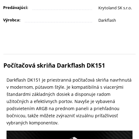
KANCELÁRIA
Predávajúci:
Krytoland SK s.r.o.
Výrobca:
Darkflash
ŽIVOTNÝ
ŠTÝL
A
OUTDOOR
Počítačová skriňa Darkflash DK151
KRÁSA
Darkflash DK151 je priestranná počítačová skriňa navrhnutá
A
v modernom, pútavom štýle. Je kompatibilná s viacerými
ZDRAVIE
štandardmi základných dosiek a disponuje radom
užitočných a efektívnych portov. Navyše je vybavená
podsvietením ARGB na prednom paneli a priehľadnou
MATKA
bočnicou, takže môžete zvýrazniť vizuálnu príťažlivosť
A
vybraných komponentov.
DIEŤA