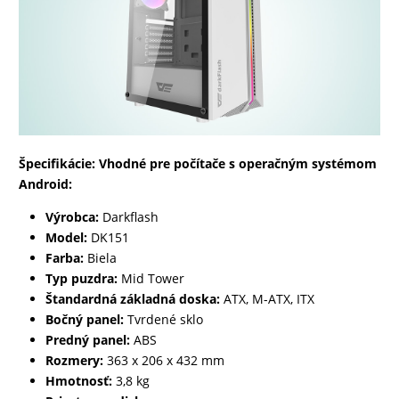
Špecifikácie: Vhodné pre počítače s operačným systémom
Android:
Výrobca:
Darkflash
Model:
DK151
Farba:
Biela
Typ puzdra:
Mid Tower
Štandardná základná doska:
ATX, M-ATX, ITX
Bočný panel:
Tvrdené sklo
Predný panel:
ABS
Rozmery:
363 x 206 x 432 mm
Hmotnosť:
3,8 kg