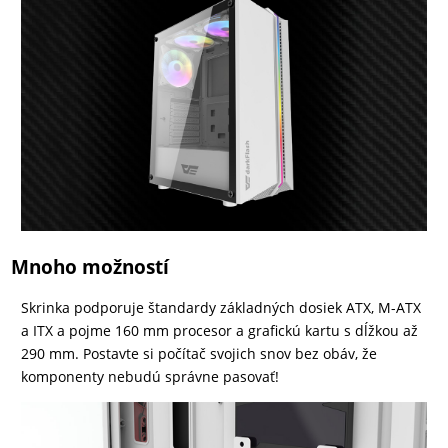
DRONY
DOM,
DIELŇA
A
ZÁHRADA
Mnoho možností
Skrinka podporuje štandardy základných dosiek ATX, M-ATX
a ITX a pojme 160 mm procesor a grafickú kartu s dĺžkou až
290 mm. Postavte si počítač svojich snov bez obáv, že
komponenty nebudú správne pasovať!