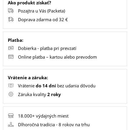
Ako produkt získať?
Pozajtra u Vás (Packeta)
PC
Doprava zdarma od 32 €
/
NOTEBOOK
/
Platba:
GAMING
Dobierka - platba pri prevzatí
Online platba – kartou alebo prevodom
AUTOPRÍSLUŠENSTVO
Vrátenie a záruka:
Vrátenie
do 14 dní
bez udania dôvodu
SMART
Záruka kvality
2 roky
DOMÁCNOSŤ
18.000+ výdajných miest
POPSOCKETY
Dlhoročná tradícia - 8 rokov na trhu