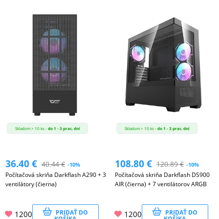
Skladom > 10 ks -
do 1 - 3 prac. dní
Skladom > 10 ks -
do 1 - 3 prac. dní
36.40
€
108.80
€
40.44
€
120.89
€
-10%
-10%
Počítačová skriňa Darkflash A290 + 3
Počítačová skriňa Darkflash DS900
ventilátory (čierna)
AIR (čierna) + 7 ventilátorov ARGB
PRIDAŤ DO
PRIDAŤ DO
1200
1200
KOŠÍKA
KOŠÍKA