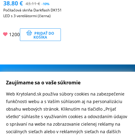
38.80
€
43.11
€
-10%
Počítačová skriňa Darkflash DK151
LED s 3 ventilátormi (čierna)
PRIDAŤ DO
1200
KOŠÍKA
.
500.000+ odoslaných balíčkov
Zaujímame sa o vaše súkromie
Web Krytoland.sk používa súbory cookies na zabezpečenie
Rychlé doručenie 1-2 dní
funkčnosti webu a s Vaším súhlasom aj na personalizáciu
obsahu webových stránok. Kliknutím na tlačidlo „Prijať
všetko“ súhlasíte s využívaním cookies a odovzdaním údajov
o správaní na webe na zobrazovanie cielenej reklamy na
Heureka
zobraziť recenzie
sociálnych sieťach alebo v reklamných sieťach na ďalších