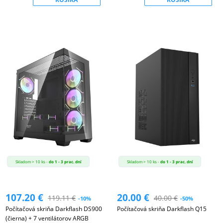
Skladom > 10 ks -
do 1 - 3 prac. dní
Skladom > 10 ks -
do 1 - 3 prac. dní
107.20
€
20.00
€
119.11
€
40.00
€
-10%
-50%
Počítačová skriňa Darkflash DS900
Počítačová skriňa Darkflash Q15
(čierna) + 7 ventilátorov ARGB