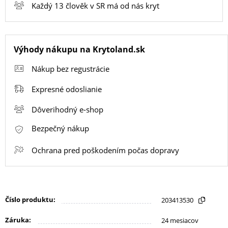
Každý 13 člověk v SR má od nás kryt
SMART
HODINKY
Výhody nákupu na Krytoland.sk
A
PRÍSLUŠENSTVO
Nákup bez regustrácie
Expresné odoslianie
TV,
Dôverihodný e-shop
FOTO,
AUDIO-
Bezpečný nákup
VIDEO
Ochrana pred poškodením počas dopravy
MALÉ
SPOTREBIČE
Číslo produktu:
203413530
Záruka:
24 mesiacov