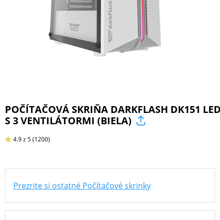
ŠPORT
PRODUKTY
NA
MIERU
POČÍTAČOVÁ SKRIŇA DARKFLASH DK151 LE
S 3 VENTILÁTORMI (BIELA)
PRÍSLUŠENSTVO
PRE
4.9
z 5
(1200)
MOBILY
Prezrite si ostatné Počítačové skrinky
PRÍSLUŠENSTVO
PRE
TABLETY