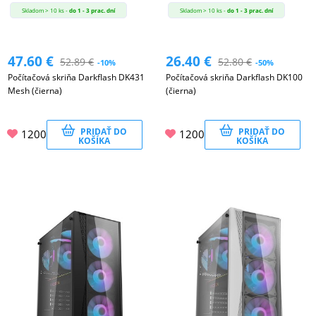
Skladom > 10 ks -
do 1 - 3 prac. dní
Skladom > 10 ks -
do 1 - 3 prac. dní
47.60
€
26.40
€
52.89
€
52.80
€
-10%
-50%
Počítačová skriňa Darkflash DK431
Počítačová skriňa Darkflash DK100
Mesh (čierna)
(čierna)
PRIDAŤ DO
PRIDAŤ DO
1200
1200
KOŠÍKA
KOŠÍKA