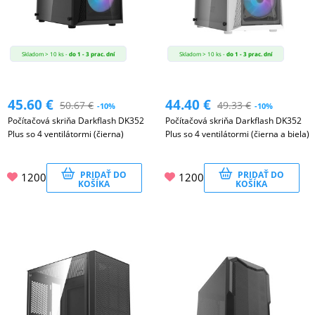
Skladom > 10 ks -
do 1 - 3 prac. dní
Skladom > 10 ks -
do 1 - 3 prac. dní
45.60
€
44.40
€
50.67
€
49.33
€
-10%
-10%
Počítačová skriňa Darkflash DK352
Počítačová skriňa Darkflash DK352
Plus so 4 ventilátormi (čierna)
Plus so 4 ventilátormi (čierna a biela)
PRIDAŤ DO
PRIDAŤ DO
1200
1200
KOŠÍKA
KOŠÍKA