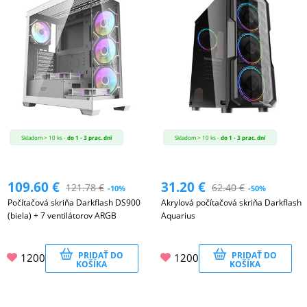
Skladom > 10 ks -
do 1 - 3 prac. dní
Skladom > 10 ks -
do 1 - 3 prac. dní
109.60
€
31.20
€
121.78
€
62.40
€
-10%
-50%
Počítačová skriňa Darkflash DS900
Akrylová počítačová skriňa Darkflash
(biela) + 7 ventilátorov ARGB
Aquarius
PRIDAŤ DO
PRIDAŤ DO
1200
1200
KOŠÍKA
KOŠÍKA