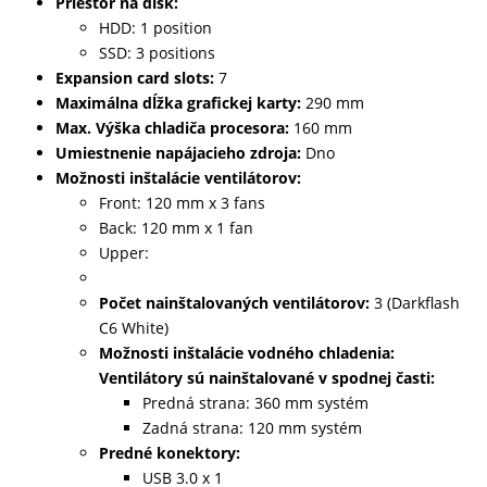
Priestor na disk:
HDD: 1 position
SSD: 3 positions
Expansion card slots:
7
Maximálna dĺžka grafickej karty:
290 mm
Max. Výška chladiča procesora:
160 mm
Umiestnenie napájacieho zdroja:
Dno
Možnosti inštalácie ventilátorov:
Front: 120 mm x 3 fans
Back: 120 mm x 1 fan
Upper:
Počet nainštalovaných ventilátorov:
3 (Darkflash
C6 White)
Možnosti inštalácie vodného chladenia:
Ventilátory sú nainštalované v spodnej časti:
Predná strana: 360 mm systém
Zadná strana: 120 mm systém
Predné konektory:
USB 3.0 x 1