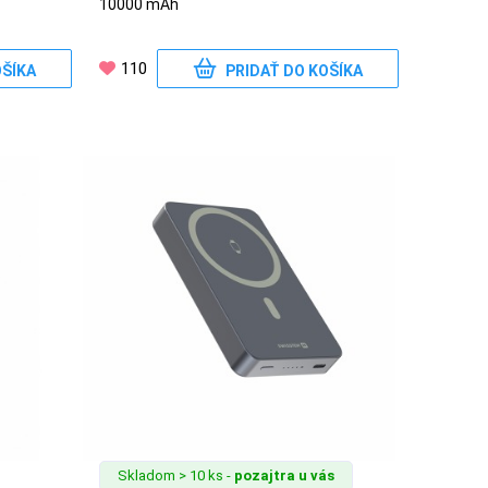
10000 mAh
110
OŠÍKA
PRIDAŤ DO KOŠÍKA
Skladom > 10 ks -
pozajtra u vás