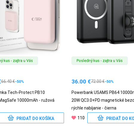
ý kus - zajtra u Vás
Posledný kus - zajtra u Vás
€
36.00
€
66.40
€
72.00
€
-50%
-50%
nka Tech-Protect PB10
Powerbank USAMS PB64 10000
MagSafe 10000mAh - ružová
20W QC3.0+PD magnetické bezd
rýchle nabíjanie - čierna
110
PRIDAŤ DO KOŠÍKA
PRIDAŤ DO K