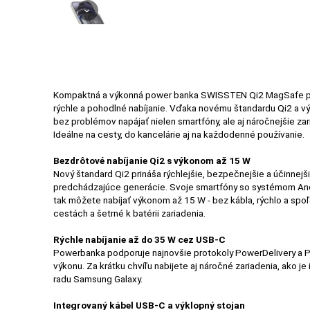
›
PRÍSLUŠENSTVO
PRE
TABLETY
Kompaktná a výkonná power banka SWISSTEN Qi2 MagSafe pr
rýchle a pohodlné nabíjanie. Vďaka novému štandardu Qi2 a 
PC
bez problémov napájať nielen smartfóny, ale aj náročnejšie zar
Ideálne na cesty, do kancelárie aj na každodenné používanie.
/
NOTEBOOK
Bezdrôtové nabíjanie Qi2 s výkonom až 15 W
/
Nový štandard Qi2 prináša rýchlejšie, bezpečnejšie a účinnejš
GAMING
predchádzajúce generácie. Svoje smartfóny so systémom An
tak môžete nabíjať výkonom až 15 W - bez kábla, rýchlo a spoľah
cestách a šetrné k batérii zariadenia.
Rýchle nabíjanie až do 35 W cez USB-C
AUTOPRÍSLUŠENSTVO
Powerbanka podporuje najnovšie protokoly PowerDelivery a P
výkonu. Za krátku chvíľu nabijete aj náročné zariadenia, ako 
radu Samsung Galaxy.
SMART
Integrovaný kábel USB-C a výklopný stojan
DOMÁCNOSŤ