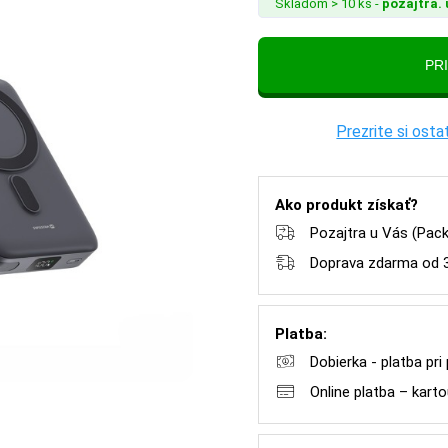
Skladom > 10 ks -
pozajtra. 
Prezrite si os
Ako produkt získať?
Pozajtra u Vás (Pac
Doprava zdarma od 
Platba:
Dobierka - platba pri
Online platba – kar