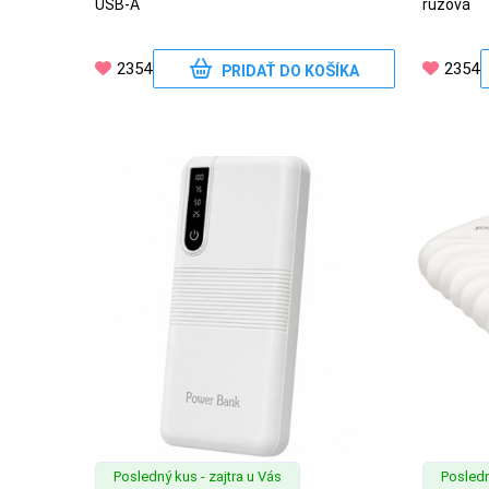
USB-A
ružová
2354
2354
PRIDAŤ DO KOŠÍKA
Posledný kus - zajtra u Vás
Posledn