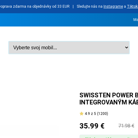
Doprava zdarma na objednávky od 33 EUR
|
Sledujte nás na
Instagrame
a
Tiktok
Ma
SWISSTEN POWER B
INTEGROVANÝM KÁB
4.9
z 5
(1200)
35.99 €
71.98 €