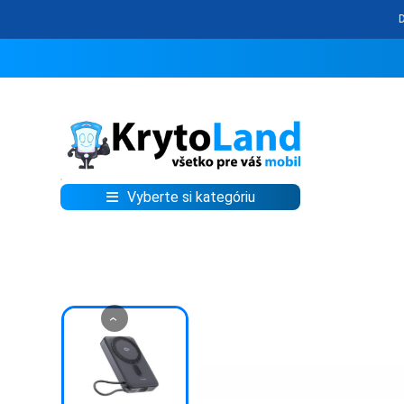
Vyberte si kategóriu
KRYTY
A
PUZDRÁ
NA
MOBIL
‹
TVRDENÉ