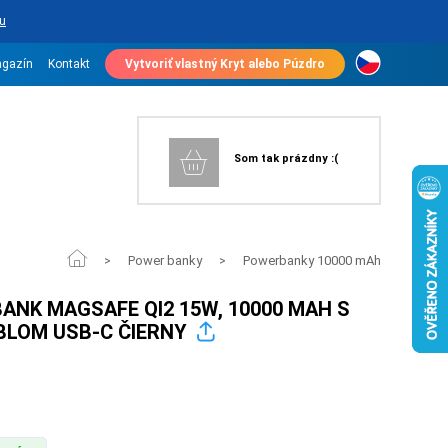
u
gazín
Kontakt
Vytvoriť vlastný Kryt alebo Púzdro
Som tak prázdny :(
Power banky
Powerbanky 10000 mAh
>
>
ANK MAGSAFE QI2 15W, 10000 MAH S
LOM USB-C ČIERNY