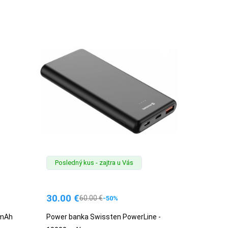
Posledný kus - zajtra u Vás
30.00
€
60.00
€
-50%
 mAh
Power banka Swissten PowerLine -