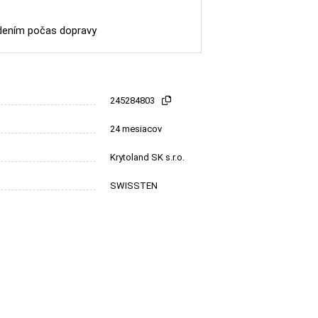
dením počas dopravy
245284803
24 mesiacov
Krytoland SK s.r.o.
SWISSTEN