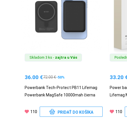
MATKA
A
DIEŤA
DRONY
Skladom 3 ks -
zajtra u Vás
Posledn
DOM,
DIELŇA
36.00
€
33.20
72.00
€
-50%
A
ZÁHRADA
Powerbank Tech-Protect PB11 Lifemag
Power ba
Powerbank MagSafe 10000mah čierna
Lifemag 
110
110
PRIDAŤ DO KOŠÍKA