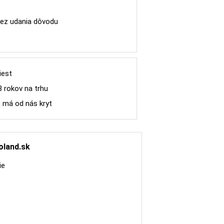
ez udania dôvodu
iest
8 rokov na trhu
R má od nás kryt
oland.sk
ie