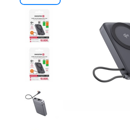
SKLÁ
NABÍJANIE
ŠPORT
PRODUKTY
NA
MIERU
PRÍSLUŠENSTVO
PRE
MOBILY