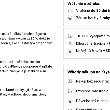
Vrátenie a záruka:
Vrátenie
do 30 dní
b
Záruka kvality
2 roky
ináša špičkovú technológiu na
18.000+ výdajných m
výstupnému výkonu až 35 W dokáže
iadenia, ako sú tablety a notebooky.
Dlhoročná tradícia - 
Každý 13 člověk v S
ie bezdrôtové nabíjanie ako
droid a iPhony s podporou MagSafe
livo. Nabíjanie je stabilné aj na
Výhody nákupu na Kryt
Nákup bez regustrác
PS, ktoré poskytujú až 35 W
Expresné odoslianie
je iPad, MacBook alebo smartfóny
Dôverihodný e-shop