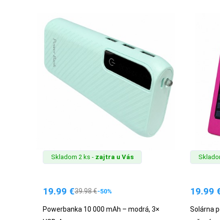
Skladom 2 ks -
zajtra u Vás
Sklado
19.99
€
19.99
39.98
€
-50%
Powerbanka 10 000 mAh – modrá, 3×
Solárna 