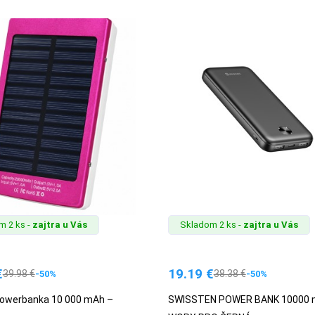
m 2 ks -
zajtra u Vás
Skladom 2 ks -
zajtra u Vás
€
19.19
€
39.98
€
38.38
€
-50%
-50%
powerbanka 10 000 mAh –
SWISSTEN POWER BANK 10000