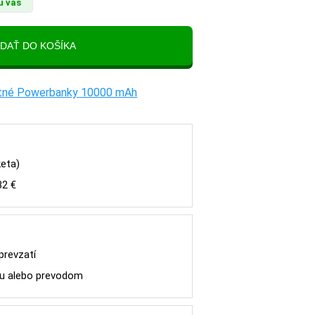
u vás
tatné Powerbanky 10000 mAh
keta)
32 €
 prevzatí
tou alebo prevodom