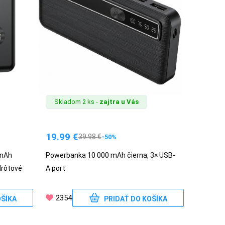
Skladom 2 ks -
zajtra u Vás
19.99
€
39.98
€
-50%
mAh
Powerbanka 10 000 mAh čierna, 3× USB-
rôtové
A port
2354
OŠÍKA
PRIDAŤ DO KOŠÍKA