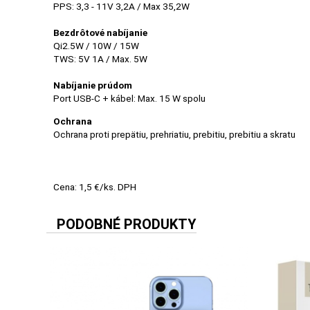
PPS: 3,3 - 11V 3,2A / Max 35,2W
MALÉ
SPOTREBIČE
Bezdrôtové nabíjanie
Qi2.5W / 10W / 15W
TWS: 5V 1A / Max. 5W
KANCELÁRIA
Nabíjanie prúdom
Port USB-C + kábel: Max. 15 W spolu
Ochrana
ŽIVOTNÝ
Ochrana proti prepätiu, prehriatiu, prebitiu, prebitiu a skratu
ŠTÝL
A
OUTDOOR
Cena: 1,5 €/ks. DPH
PODOBNÉ PRODUKTY
KRÁSA
A
ZDRAVIE