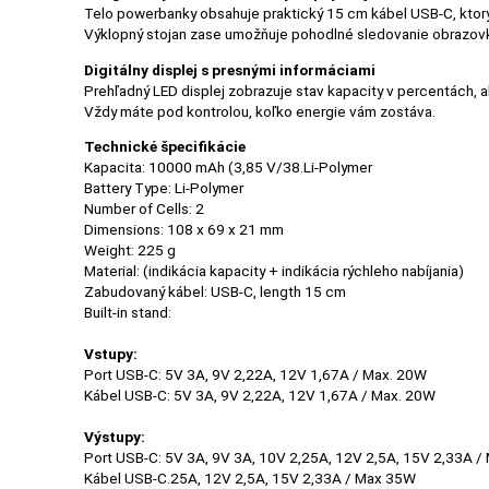
Telo powerbanky obsahuje praktický 15 cm kábel USB-C, ktorý 
Výklopný stojan zase umožňuje pohodlné sledovanie obrazovk
Digitálny displej s presnými informáciami
POPSOCKETY
Prehľadný LED displej zobrazuje stav kapacity v percentách, ak
Vždy máte pod kontrolou, koľko energie vám zostáva.
Technické špecifikácie
Kapacita: 10000 mAh (3,85 V/38.Li-Polymer
SMART
Battery Type: Li-Polymer
HODINKY
Number of Cells: 2
A
Dimensions: 108 x 69 x 21 mm
PRÍSLUŠENSTVO
Weight: 225 g
Material: (indikácia kapacity + indikácia rýchleho nabíjania)
Zabudovaný kábel: USB-C, length 15 cm
Built-in stand:
TV,
Vstupy:
FOTO,
Port USB-C: 5V 3A, 9V 2,22A, 12V 1,67A / Max. 20W
AUDIO-
Kábel USB-C: 5V 3A, 9V 2,22A, 12V 1,67A / Max. 20W
VIDEO
Výstupy:
Port USB-C: 5V 3A, 9V 3A, 10V 2,25A, 12V 2,5A, 15V 2,33A /
Kábel USB-C.25A, 12V 2,5A, 15V 2,33A / Max 35W