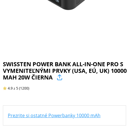
ŠPORT
PRODUKTY
NA
MIERU
SWISSTEN POWER BANK ALL-IN-ONE PRO S
VYMENITEĽNÝMI PRVKY (USA, EÚ, UK) 10000
PRÍSLUŠENSTVO
MAH 20W ČIERNA
PRE
MOBILY
4.9
z 5
(1200)
PRÍSLUŠENSTVO
Prezrite si ostatné Powerbanky 10000 mAh
PRE
TABLETY