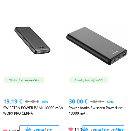
Skladom 2 ks -
zajtra u Vás
Posledný kus - zajtra u Vás
19.19
€
30.00
€
38.38
€
60.00
€
-50%
-50%
SWISSTEN POWER BANK 10000 mAh
Power banka Swissten PowerLine -
WORX PRO ČERNÁ
10000 mAh
110
PRIDAŤ DO
PRIDAŤ DO KOŠÍKA