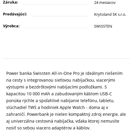
KANCELÁRIA
Záruka:
24 mesiacov
Predávajúci:
Krytoland SK s.r.o.
ŽIVOTNÝ
Výrobca:
SWISSTEN
ŠTÝL
A
OUTDOOR
KRÁSA
Power banka Swissten All-in-One Pro je ideálnym riešením
A
na cesty s integrovanou sieťovou nabíjačkou, viacerými
ZDRAVIE
výstupmi a bezdrôtovými nabíjacími podložkami. S
kapacitou 10 000 mAh a zabudovaným káblom USB-C
ponúka rýchle a spoľahlivé nabíjanie telefónu, tabletu,
MATKA
slúchadiel TWS a hodiniek Apple Watch - doma aj v
zahraničí. Powerbank je nielen kompaktný zdroj energie, ale
A
aj univerzálna cestovná nabíjačka, vďaka ktorej nemusíte
DIEŤA
nosiť so sebou viacero adaptérov a káblov.