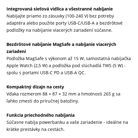
Integrovaná sieťová vidlica a všestranné nabíjanie
DRONY
Nabíjajte priamo zo zásuvky (100-240 V) bez potreby
adaptéra alebo použite porty USB-C/USB-A a bezdrôtové
podložky na nabíjanie viacerých zariadení súčasne.
DOM,
DIELŇA
Bezdrôtové nabíjanie MagSafe a nabíjanie viacerých
A
zariadení
Podložka MagSafe s výkonom až 15 W, samostatná nabíjačka
ZÁHRADA
Apple Watch (2,5 W) a podložka pod slúchadlá TWS (5 W) -
spolu s portami USB-C PD a USB-A QC.
Kompaktný dizajn na cesty
Vďaka rozmerom 88 × 87 × 32 mm a hmotnosti 265 g sa
ľahko zmestí do príručnej batožiny.
Funkcia priechodného nabíjania
Súčasne nabíja powerbanku a vaše zariadenie - ideálne na
krátke prestávky na cestách.