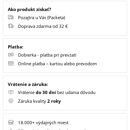
Ako produkt získať?
Pozajtra u Vás (Packeta)
PC
/
Doprava zdarma od 32 €
NOTEBOOK
/
Platba:
GAMING
Dobierka - platba pri prevzatí
Online platba – kartou alebo prevodom
AUTOPRÍSLUŠENSTVO
Vrátenie a záruka:
SMART
Vrátenie
do 30 dní
bez udania dôvodu
DOMÁCNOSŤ
Záruka kvality
2 roky
POPSOCKETY
18.000+ výdajných miest