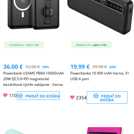
Posledný kus - zajtra u Vás
Skladom 2 ks -
zajtra u Vás
36.00
€
19.99
€
72.00
€
39.98
€
-50%
-50%
Powerbank USAMS PB64 10000mAh
Powerbanka 10 000 mAh čierna, 3×
20W QC3.0+PD magnetické
USB-A port
bezdrôtové rýchle nabíjanie - čierna
110
PRIDAŤ DO KOŠÍKA
PRIDAŤ DO
2354
KOŠÍKA