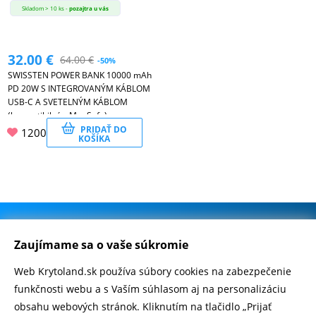
Skladom > 10 ks -
pozajtra u vás
32.00
€
64.00
€
-50%
SWISSTEN POWER BANK 10000 mAh
PD 20W S INTEGROVANÝM KÁBLOM
USB-C A SVETELNÝM KÁBLOM
(kompatibilný s MagSafe)
PRIDAŤ DO
1200
KOŠÍKA
.
500.000+ odoslaných balíčkov
Zaujímame sa o vaše súkromie
Web Krytoland.sk používa súbory cookies na zabezpečenie
Rychlé doručenie 1-2 dní
funkčnosti webu a s Vaším súhlasom aj na personalizáciu
obsahu webových stránok. Kliknutím na tlačidlo „Prijať