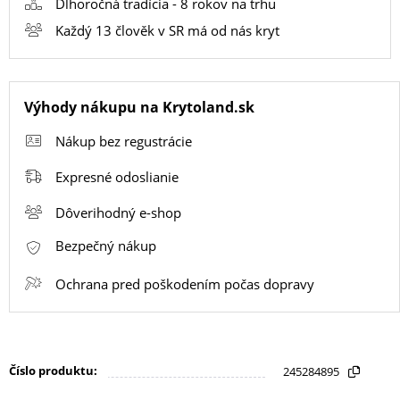
Dlhoročná tradícia - 8 rokov na trhu
Každý 13 člověk v SR má od nás kryt
SMART
HODINKY
A
Výhody nákupu na Krytoland.sk
PRÍSLUŠENSTVO
Nákup bez regustrácie
Expresné odoslianie
TV,
FOTO,
Dôverihodný e-shop
AUDIO-
VIDEO
Bezpečný nákup
Ochrana pred poškodením počas dopravy
MALÉ
SPOTREBIČE
Číslo produktu:
245284895