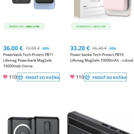
Skladom 3 ks -
zajtra u Vás
Posledný kus - zajtra u Vás
36.00
€
33.20
€
72.00
€
66.40
€
-50%
-50%
Powerbank Tech-Protect PB11
Power banka Tech-Protect PB10
Lifemag Powerbank MagSafe
Lifemag MagSafe 10000mAh - ružová
10000mah čierna
110
110
PRIDAŤ DO KOŠÍKA
PRIDAŤ DO KOŠÍKA