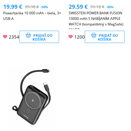
19.99
€
29.59
€
39.98
€
59.18
€
-50%
-50%
Powerbanka 10 000 mAh – biela, 3×
SWISSTEN POWER BANK FUSION
USB-A
10000 mAh S NABÍJANÍM APPLE
WATCH (kompatibilný s MagSafe)
SILVER
PRIDAŤ DO
PRIDAŤ DO
2354
1200
KOŠÍKA
KOŠÍKA