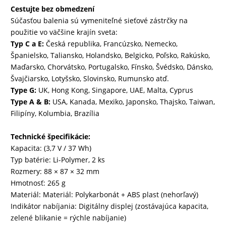
Cestujte bez obmedzení
Súčasťou balenia sú vymeniteľné sieťové zástrčky na
použitie vo väčšine krajín sveta:
Typ C a E:
Česká republika, Francúzsko, Nemecko,
Španielsko, Taliansko, Holandsko, Belgicko, Poľsko, Rakúsko,
Maďarsko, Chorvátsko, Portugalsko, Fínsko, Švédsko, Dánsko,
Švajčiarsko, Lotyšsko, Slovinsko, Rumunsko atď.
Type G:
UK, Hong Kong, Singapore, UAE, Malta, Cyprus
Type A & B:
USA, Kanada, Mexiko, Japonsko, Thajsko, Taiwan,
Filipíny, Kolumbia, Brazília
Technické špecifikácie:
Kapacita: (3,7 V / 37 Wh)
Typ batérie: Li-Polymer, 2 ks
Rozmery: 88 × 87 × 32 mm
Hmotnosť: 265 g
Materiál: Materiál: Polykarbonát + ABS plast (nehorľavý)
Indikátor nabíjania: Digitálny displej (zostávajúca kapacita,
zelené blikanie = rýchle nabíjanie)