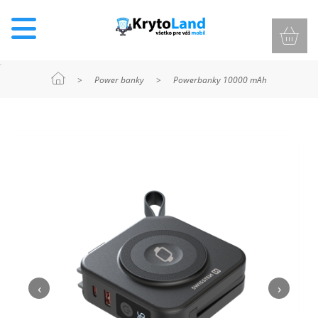
>
Power banky
>
Powerbanky 10000 mAh
KRYTY
A
PUZDRÁ
NA
MOBIL
TVRDENÉ
SKLÁ
‹
›
NABÍJANIE