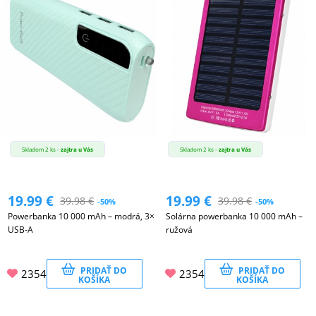
Skladom 2 ks -
zajtra u Vás
Skladom 2 ks -
zajtra u Vás
19.99
€
19.99
€
39.98
€
39.98
€
-50%
-50%
Powerbanka 10 000 mAh – modrá, 3×
Solárna powerbanka 10 000 mAh –
USB-A
ružová
PRIDAŤ DO
PRIDAŤ DO
2354
2354
KOŠÍKA
KOŠÍKA