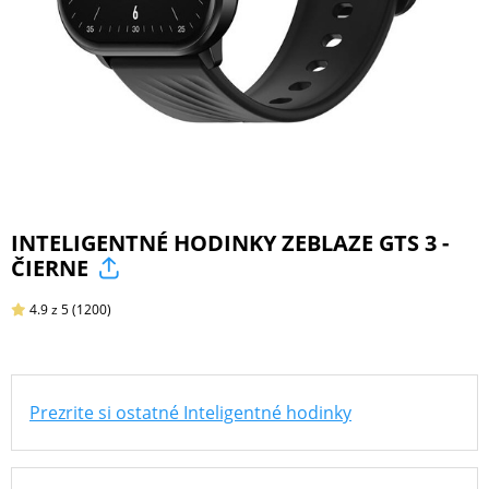
ŠPORT
PRODUKTY
NA
MIERU
INTELIGENTNÉ HODINKY ZEBLAZE GTS 3 -
ČIERNE
PRÍSLUŠENSTVO
PRE
4.9
z 5
(1200)
MOBILY
Prezrite si ostatné Inteligentné hodinky
PRÍSLUŠENSTVO
PRE
TABLETY