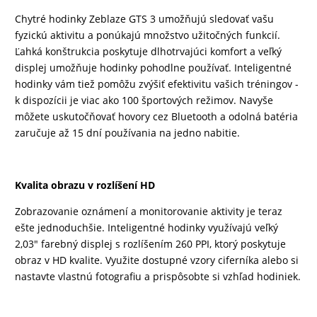
Chytré hodinky Zeblaze GTS 3 umožňujú sledovať vašu
DRONY
fyzickú aktivitu a ponúkajú množstvo užitočných funkcií.
Ľahká konštrukcia poskytuje dlhotrvajúci komfort a veľký
displej umožňuje hodinky pohodlne používať. Inteligentné
DOM,
hodinky vám tiež pomôžu zvýšiť efektivitu vašich tréningov -
DIELŇA
k dispozícii je viac ako 100 športových režimov. Navyše
môžete uskutočňovať hovory cez Bluetooth a odolná batéria
A
zaručuje až 15 dní používania na jedno nabitie.
ZÁHRADA
Kvalita obrazu v rozlíšení HD
Zobrazovanie oznámení a monitorovanie aktivity je teraz
ešte jednoduchšie. Inteligentné hodinky využívajú veľký
2,03" farebný displej s rozlíšením 260 PPI, ktorý poskytuje
obraz v HD kvalite. Využite dostupné vzory ciferníka alebo si
nastavte vlastnú fotografiu a prispôsobte si vzhľad hodiniek.