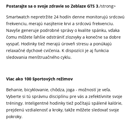
Postarajte sa o svoje zdravie so Zeblaze GTS 3
./strong>
Smartwatch nepretržite 24 hodín denne monitorujú srdcovú
frekvenciu, merajú nasýtenie krvi a srdcovú frekvenciu.
Navyše generuje podrobné správy o kvalite spánku, vďaka
čomu môžete ľahšie odstrániť zlozvyky a konečne sa dobre
vyspať. Hodinky tiež merajú úroveň stresu a ponúkajú
relaxačné dychové cvičenia. K dispozícii je aj funkcia
sledovania menštruačného cyklu.
Viac ako 100 športových režimov
Behanie, bicyklovanie, chôdza, joga - možností je veľa.
Vyberte si tú správnu disciplínu pre vás a zefektívnite svoje
tréningy. Inteligentné hodinky tiež počítajú spálené kalórie,
prejdenú vzdialenosť a kroky, takže môžete sledovať svoje
pokroky.