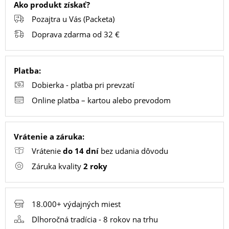
Ako produkt získať?
Pozajtra u Vás (Packeta)
PC
Doprava zdarma od 32 €
/
NOTEBOOK
/
Platba:
GAMING
Dobierka - platba pri prevzatí
Online platba – kartou alebo prevodom
AUTOPRÍSLUŠENSTVO
Vrátenie a záruka:
Vrátenie
do 14 dní
bez udania dôvodu
SMART
Záruka kvality
2 roky
DOMÁCNOSŤ
18.000+ výdajných miest
POPSOCKETY
Dlhoročná tradícia - 8 rokov na trhu