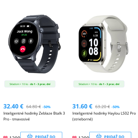
Skladom > 10 ks -
do 1 - 3 prac. dní
Skladom > 10 ks -
do 1 - 3 prac. dní
32.40
€
31.60
€
64.80
€
63.20
€
-50%
-50%
Inteligentné hodinky Zeblaze Btalk 3
Inteligentné hodinky Haylou LS02 Pro
Pro - tmavosivé
(strieborné)
PRIDAŤ DO
PRIDAŤ DO