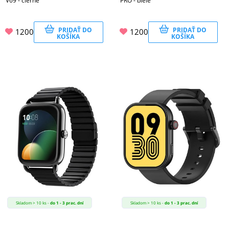
V69 - čierne
PRO - biele
PRIDAŤ DO
PRIDAŤ DO
1200
1200
KOŠÍKA
KOŠÍKA
Skladom > 10 ks -
do 1 - 3 prac. dní
Skladom > 10 ks -
do 1 - 3 prac. dní