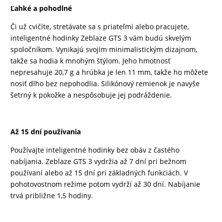
Ľahké a pohodlné
Či už cvičíte, stretávate sa s priateľmi alebo pracujete,
inteligentné hodinky Zeblaze GTS 3 vám budú skvelým
spoločníkom. Vynikajú svojím minimalistickým dizajnom,
takže sa hodia k mnohým štýlom. Jeho hmotnosť
nepresahuje 20,7 g a hrúbka je len 11 mm, takže ho môžete
nosiť dlho bez nepohodlia. Silikónový remienok je navyše
šetrný k pokožke a nespôsobuje jej podráždenie.
Až 15 dní používania
Používajte inteligentné hodinky bez obáv z častého
nabíjania. Zeblaze GTS 3 vydržia až 7 dní pri bežnom
používaní alebo až 15 dní pri základných funkciách. V
pohotovostnom režime potom vydrží až 30 dní. Nabíjanie
trvá približne 1,5 hodiny.