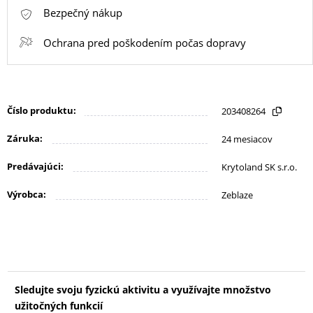
KANCELÁRIA
Bezpečný nákup
Ochrana pred poškodením počas dopravy
ŽIVOTNÝ
ŠTÝL
A
OUTDOOR
Číslo produktu:
203408264
Záruka:
24 mesiacov
KRÁSA
Predávajúci:
Krytoland SK s.r.o.
A
Výrobca:
Zeblaze
ZDRAVIE
MATKA
A
DIEŤA
Sledujte svoju fyzickú aktivitu a využívajte množstvo
užitočných funkcií