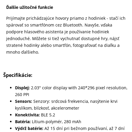
Ďalšie užitočné funkcie
Prijímajte prichádzajúce hovory priamo z hodiniek - stačí ich
spárovať so smartfónom cez Bluetooth. Navyše, vďaka
podpore hlasového asistenta je používanie hodiniek
jednoduché. Môžete si tiež vychutnať dostupné hry, nájsť
stratené hodinky alebo smartfón, fotografovať na diaľku a
mnoho ďalšieho.
Špecifikácie:
Displej:
2.03" color display with 240*296 pixel resolution,
260 PPI
Sensors:
Senzory: srdcová frekvencia, nasýtenie krvi
kyslíkom, blízkosť, akcelerometer
Konektivita:
BLE 5.2
Batéria:
Lítium-polymér, 280 mAh
Výdrž batérie:
Až 15 dní pri bežnom používaní, až 7 dní