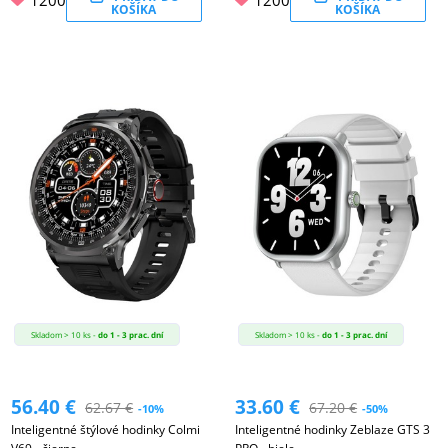
1200
1200
KOŠÍKA
KOŠÍKA
Skladom > 10 ks -
do 1 - 3 prac. dní
Skladom > 10 ks -
do 1 - 3 prac. dní
56.40
€
33.60
€
62.67
€
67.20
€
-10%
-50%
Inteligentné štýlové hodinky Colmi
Inteligentné hodinky Zeblaze GTS 3