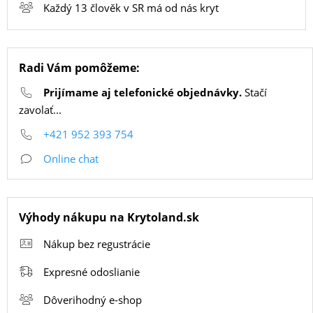
Každý 13 člověk v SR má od nás kryt
SMART
HODINKY
Radi Vám pomôžeme:
A
PRÍSLUŠENSTVO
Prijímame aj telefonické objednávky.
Stačí
zavolať...
+421 952 393 754
TV,
FOTO,
Online chat
AUDIO-
VIDEO
Výhody nákupu na Krytoland.sk
Nákup bez regustrácie
MALÉ
SPOTREBIČE
Expresné odoslianie
Dôverihodný e-shop