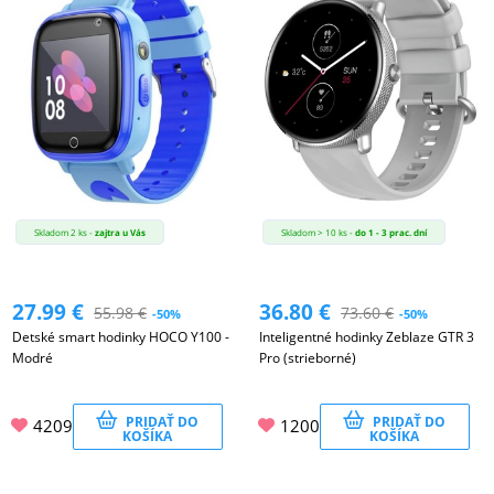
Skladom 2 ks -
zajtra u Vás
Skladom > 10 ks -
do 1 - 3 prac. dní
27.99
€
36.80
€
55.98
€
73.60
€
-50%
-50%
Detské smart hodinky HOCO Y100 -
Inteligentné hodinky Zeblaze GTR 3
Modré
Pro (strieborné)
PRIDAŤ DO
PRIDAŤ DO
4209
1200
KOŠÍKA
KOŠÍKA