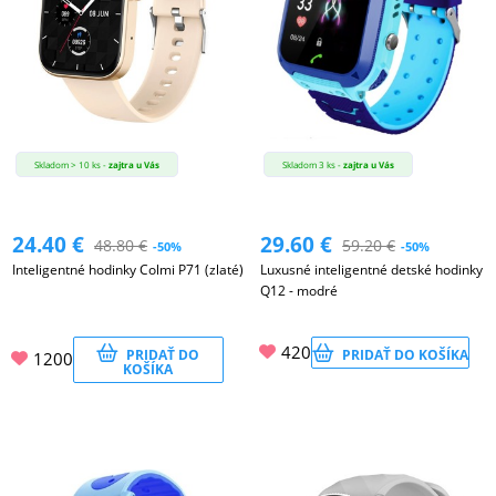
Skladom > 10 ks -
zajtra u Vás
Skladom 3 ks -
zajtra u Vás
24.40
€
29.60
€
48.80
€
59.20
€
-50%
-50%
Inteligentné hodinky Colmi P71 (zlaté)
Luxusné inteligentné detské hodinky
Q12 - modré
420
PRIDAŤ DO
PRIDAŤ DO KOŠÍKA
1200
KOŠÍKA