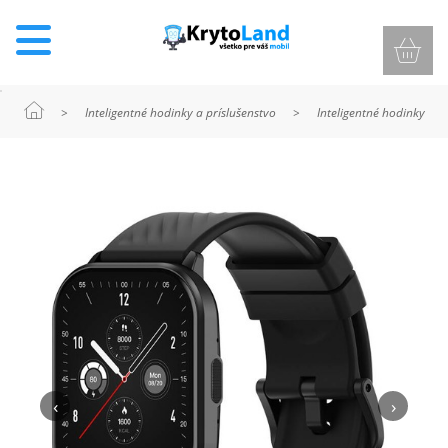
>
Inteligentné hodinky a príslušenstvo
>
Inteligentné hodinky
KRYTY
A
PUZDRÁ
NA
MOBIL
TVRDENÉ
SKLÁ
‹
›
NABÍJANIE