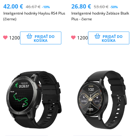
42.00
€
26.80
€
46.67
€
53.60
€
-10%
-50%
Inteligentné hodinky Haylou RS4 Plus
Inteligentné hodinky Zeblaze Btalk
(čierne)
Plus - čierne
PRIDAŤ DO
PRIDAŤ DO
1200
1200
KOŠÍKA
KOŠÍKA