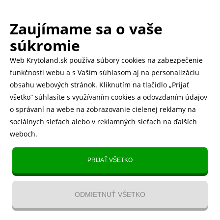
Zaujímame sa o vaše
.
500.000+ odoslaných balíčkov
súkromie
Web Krytoland.sk používa súbory cookies na zabezpečenie
Rychlé doručenie 1-2 dní
funkčnosti webu a s Vaším súhlasom aj na personalizáciu
obsahu webových stránok. Kliknutím na tlačidlo „Prijať
všetko“ súhlasíte s využívaním cookies a odovzdaním údajov
o správaní na webe na zobrazovanie cielenej reklamy na
Heureka
zobraziť recenzie
sociálnych sieťach alebo v reklamných sieťach na ďalších
weboch.
Instagram
5.643 fanúšikov
PRIJAŤ VŠETKO
TikTok
4.833 fanúšikov
ODMIETNUŤ VŠETKO
YouTube videa