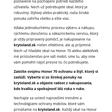
postavené na pochopení potrieb každého
užívateľa. Nech už potrebujete obal, ktorý je
robustný, štýlový alebo praktický, naša široká
ponuka zahŕňa všetko a ešte viac.
Vďaka jednoduchému procesu výberu a nákupu,
rýchlemu doručeniu a zákazníckemu servisu, ktorý
je vždy pripravený pomôcť, je nakupovanie na
krytoland.sk
nielen efektívne, ale aj príjemné.
Nech už hľadáte obal na Honor 70 alebo akékoľvek
iné príslušenstvo pre váš mobil, sme tu, aby sme
vám pomohli nájsť presne to, čo potrebujete.
Zaistite svojmu Honor 70 ochranu a štýl, ktorý si
zaslúži. Vyberte si zo širokej ponuky na
krytoland.sk a objavte radost z nakupovania,
kde kvalita a spokojnosť idú ruka v ruke.
Nechajte sa uniesť najnovšími trendmi a
technológiami ochrany mobilov, ktoré vám
prinášame na
krytoland.sk
. Každý obal na Honor