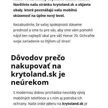
Navštívte našu stránku krytoland.sk a objavte
MATKA
obaly, ktoré povznášajú vašu mobilnú
A
skúsenosť na úplne nový level.
DIEŤA
Nezabudnite, že vašej spokojnosti dávame
prednosť a sme tu pre vás, aby sme vám pomohli
nájsť ten najlepší obal pre váš Honor 70. Ochraňte
DRONY
svoje zariadenie so štýlom už dnes!
Dôvodov prečo
DOM,
nakupovať na
DIELŇA
A
krytoland.sk je
ZÁHRADA
neúrekom
S modernou dobou prichádza neustály vývoj
mobilných telefónov a s ním aj potreba ich
ochrany. Naše
srdce výberu
na
krytoland.sk
je