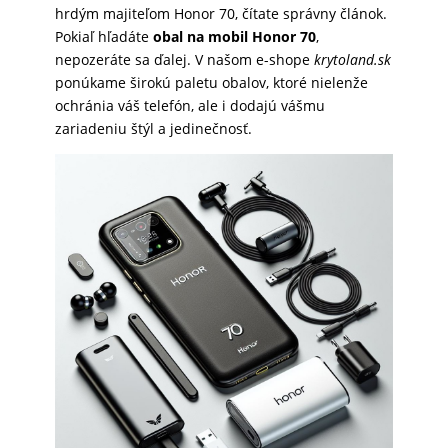
hrdým majiteľom Honor 70, čítate správny článok.
SKLÁ
Pokiaľ hľadáte
obal na mobil Honor 70
,
nepozeráte sa ďalej. V našom e-shope
krytoland.sk
ponúkame širokú paletu obalov, ktoré nielenže
NABÍJANIE
ochránia váš telefón, ale i dodajú vášmu
zariadeniu štýl a jedinečnosť.
ŠPORT
PRODUKTY
NA
MIERU
PRÍSLUŠENSTVO
PRE
MOBILY