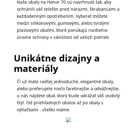
Naše obaly na Honor 70 sú navrhnuté tak, aby
DOMÁCNOSŤ
ochránili váš telefón pred nárazmi, škrabancami a
každodenným opotrebením. Vyberať môžete
medzi silikónovými, gumovými, alebo tvrdými
POPSOCKETY
plastovými obalmi, ktoré ponúkajú rozdielne
úrovne ochrany v závislosti od vašich potrieb.
SMART
Unikátne dizajny a
HODINKY
materiály
A
PRÍSLUŠENSTVO
Či už máte radšej jednoduché, elegantné obaly,
alebo preferujete niečo farebnejšie a odvážnejšie,
u nás nájdete obal, ktorý bude odrážať váš osobitý
TV,
štýl. Od priehľadných obalov až po obaly s
FOTO,
výtlačkami - všetko máme.
AUDIO-
VIDEO