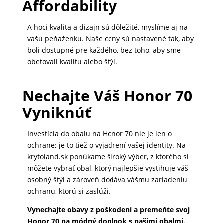
Affordability
MALÉ
SPOTREBIČE
A hoci kvalita a dizajn sú dôležité, myslíme aj na
vašu peňaženku. Naše ceny sú nastavené tak, aby
boli dostupné pre každého, bez toho, aby sme
obetovali kvalitu alebo štýl.
KANCELÁRIA
Nechajte Váš Honor 70
ŽIVOTNÝ
Vyniknúť
ŠTÝL
A
Investícia do obalu na Honor 70 nie je len o
OUTDOOR
ochrane; je to tiež o vyjadrení vašej identity. Na
krytoland.sk ponúkame široký výber, z ktorého si
môžete vybrať obal, ktorý najlepšie vystihuje váš
KRÁSA
osobný štýl a zároveň dodáva vášmu zariadeniu
A
ochranu, ktorú si zaslúži.
ZDRAVIE
Vynechajte obavy z poškodení a premeňte svoj
Honor 70 na módný doplnok s našimi obalmi.