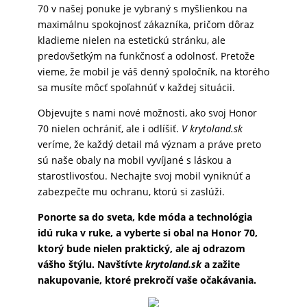
70 v našej ponuke je vybraný s myšlienkou na
maximálnu spokojnosť zákazníka, pričom dôraz
kladieme nielen na estetickú stránku, ale
predovšetkým na funkčnosť a odolnosť. Pretože
vieme, že mobil je váš denný spoločník, na ktorého
sa musíte môcť spoľahnúť v každej situácii.
Objevujte s nami nové možnosti, ako svoj Honor
70 nielen ochrániť, ale i odlíšiť.
V krytoland.sk
veríme, že každý detail má význam a práve preto
sú naše obaly na mobil vyvíjané s láskou a
starostlivosťou. Nechajte svoj mobil vyniknúť a
zabezpečte mu ochranu, ktorú si zaslúži.
Ponorte sa do sveta, kde móda a technológia
idú ruka v ruke, a vyberte si obal na Honor 70,
ktorý bude nielen praktický, ale aj odrazom
vášho štýlu. Navštívte
krytoland.sk
a zažite
nakupovanie, ktoré prekročí vaše očakávania.