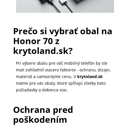
PRÍSLUŠENSTVO
PRE
Prečo si vybrať obal na
TABLETY
Honor 70 z
krytoland.sk?
PC
/
Pri výbere obalu pre váš mobilný telefón by ste
NOTEBOOK
mali zohľadniť viacero faktorov - ochranu, dizajn,
/
materiál a samozrejme cenu. V
krytoland.sk
GAMING
máme pre vás obaly, ktoré spĺňajú všetky tieto
požiadavky a dokonca viac.
AUTOPRÍSLUŠENSTVO
Ochrana pred
poškodením
SMART