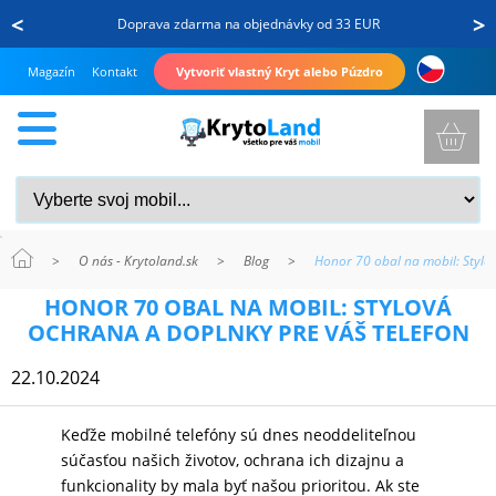
<
>
Doprava zdarma na objednávky od 33 EUR
Magazín
Kontakt
Vytvoriť vlastný Kryt alebo Púzdro
>
O nás - Krytoland.sk
>
Blog
>
Honor 70 obal na mobil: Stylo
KRYTY
HONOR 70 OBAL NA MOBIL: STYLOVÁ
A
OCHRANA A DOPLNKY PRE VÁŠ TELEFON
PUZDRÁ
22.10.2024
NA
MOBIL
Keďže mobilné telefóny sú dnes neoddeliteľnou
súčasťou našich životov, ochrana ich dizajnu a
funkcionality by mala byť našou prioritou. Ak ste
TVRDENÉ