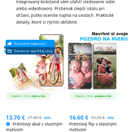
Integrovaný kickstand vám uľahčí sledovanie videí
alebo videohovory. Prstienok zlepší istotu pri
držaní, pútko oceníte najmä na cestách. Praktické
detaily, ktoré si rýchlo obľúbite.
Skladom > 10 ks -
zajtra u Vás
Skladom > 10 ks -
pozajtra u Vás
13.70
€
16.60
€
27.40
€
33.20
€
-50%
-50%
Prémiový obal s vlastným
Prémiový flip s vlastným
motívom
motívom