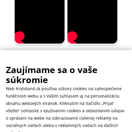
Zaujímame sa o vaše
.
500.000+ odoslaných balíčkov
súkromie
Web Krytoland.sk používa súbory cookies na zabezpečenie
Rychlé doručenie 1-2 dní
funkčnosti webu a s Vaším súhlasom aj na personalizáciu
obsahu webových stránok. Kliknutím na tlačidlo „Prijať
všetko“ súhlasíte s využívaním cookies a odovzdaním údajov
o správaní na webe na zobrazovanie cielenej reklamy na
Heureka
zobraziť recenzie
sociálnych sieťach alebo v reklamných sieťach na ďalších