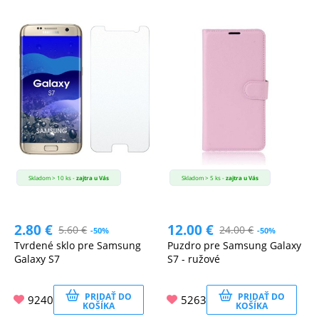
Skladom > 10 ks -
zajtra u Vás
Skladom > 5 ks -
zajtra u Vás
2.80
€
12.00
€
5.60
€
24.00
€
-50%
-50%
Tvrdené sklo pre Samsung
Puzdro pre Samsung Galaxy
Galaxy S7
S7 - ružové
PRIDAŤ DO
PRIDAŤ DO
9240
5263
KOŠÍKA
KOŠÍKA