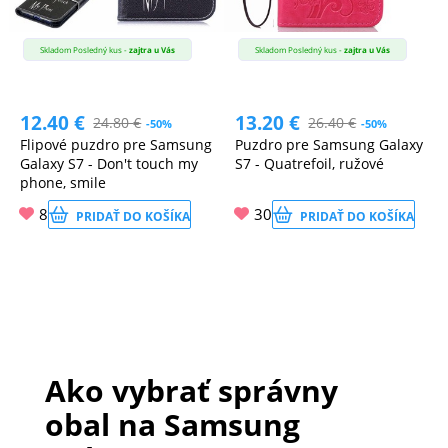
Skladom Posledný kus -
zajtra u Vás
Skladom Posledný kus -
zajtra u Vás
12.40
€
13.20
€
24.80
€
26.40
€
-50%
-50%
Flipové puzdro pre Samsung
Puzdro pre Samsung Galaxy
Galaxy S7 - Don't touch my
S7 - Quatrefoil, ružové
phone, smile
8
30
PRIDAŤ DO KOŠÍKA
PRIDAŤ DO KOŠÍKA
Ako vybrať správny
obal na Samsung