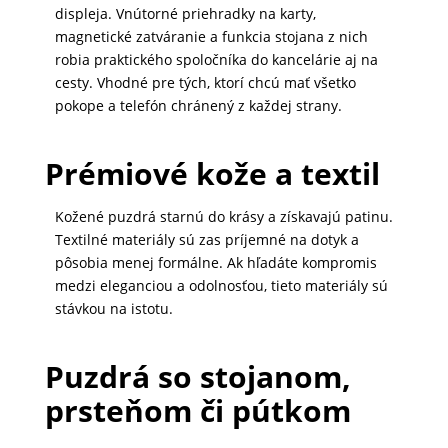
displeja. Vnútorné priehradky na karty,
MATKA
magnetické zatváranie a funkcia stojana z nich
robia praktického spoločníka do kancelárie aj na
A
cesty. Vhodné pre tých, ktorí chcú mať všetko
DIEŤA
pokope a telefón chránený z každej strany.
DRONY
Prémiové kože a textil
Kožené puzdrá starnú do krásy a získavajú patinu.
DOM,
Textilné materiály sú zas príjemné na dotyk a
pôsobia menej formálne. Ak hľadáte kompromis
DIELŇA
medzi eleganciou a odolnosťou, tieto materiály sú
A
stávkou na istotu.
ZÁHRADA
Puzdrá so stojanom,
prsteňom či pútkom