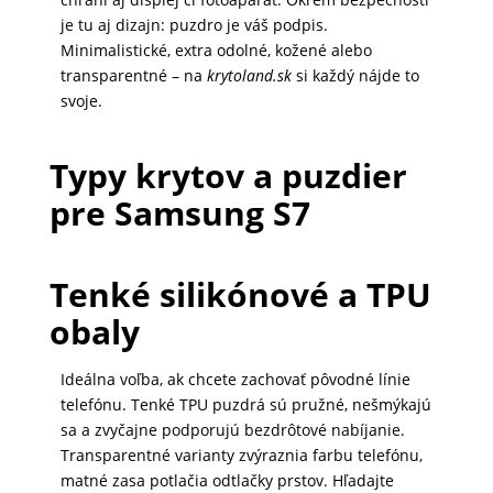
DOMÁCNOSŤ
je tu aj dizajn: puzdro je váš podpis.
Minimalistické, extra odolné, kožené alebo
transparentné – na
krytoland.sk
si každý nájde to
svoje.
POPSOCKETY
Typy krytov a puzdier
SMART
pre Samsung S7
HODINKY
A
PRÍSLUŠENSTVO
Tenké silikónové a TPU
obaly
TV,
Ideálna voľba, ak chcete zachovať pôvodné línie
FOTO,
telefónu. Tenké TPU puzdrá sú pružné, nešmýkajú
AUDIO-
sa a zvyčajne podporujú bezdrôtové nabíjanie.
VIDEO
Transparentné varianty zvýraznia farbu telefónu,
matné zasa potlačia odtlačky prstov. Hľadajte