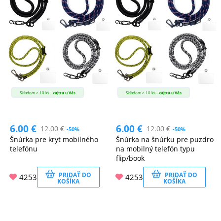
Skladom > 10 ks -
zajtra u Vás
Skladom > 10 ks -
zajtra u Vás
6.00
€
6.00
€
12.00
€
12.00
€
-50%
-50%
Šnúrka pre kryt mobilného
Šnúrka na šnúrku pre puzdro
telefónu
na mobilný telefón typu
flip/book
PRIDAŤ DO
PRIDAŤ DO
4253
4253
KOŠÍKA
KOŠÍKA