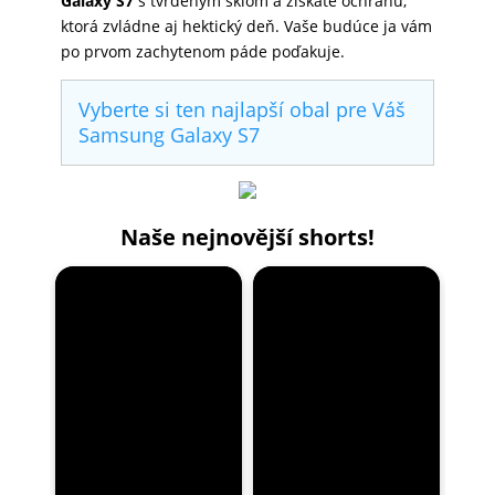
Galaxy S7
s tvrdeným sklom a získate ochranu,
ktorá zvládne aj hektický deň. Vaše budúce ja vám
po prvom zachytenom páde poďakuje.
Vyberte si ten najlapší obal pre Váš
Samsung Galaxy S7
Naše nejnovější shorts!