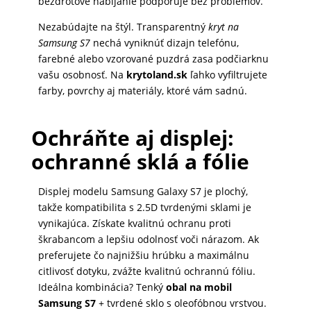
bezdrôtové nabíjanie podporuje bez problémov.
Nezabúdajte na štýl. Transparentný
kryt na
Samsung S7
nechá vyniknúť dizajn telefónu,
farebné alebo vzorované puzdrá zasa podčiarknu
vašu osobnosť. Na
krytoland.sk
ľahko vyfiltrujete
farby, povrchy aj materiály, ktoré vám sadnú.
Ochráňte aj displej:
ochranné sklá a fólie
Displej modelu Samsung Galaxy S7 je plochý,
takže kompatibilita s 2.5D tvrdenými sklami je
vynikajúca. Získate kvalitnú ochranu proti
škrabancom a lepšiu odolnosť voči nárazom. Ak
preferujete čo najnižšiu hrúbku a maximálnu
citlivosť dotyku, zvážte kvalitnú ochrannú fóliu.
Ideálna kombinácia? Tenký
obal na mobil
Samsung S7
+ tvrdené sklo s oleofóbnou vrstvou.