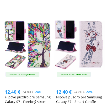
Skladom > 5 ks -
zajtra u Vás
Skladom > 5 ks -
zajtra u Vás
12.40
€
12.40
€
24.80
€
24.80
€
-50%
-50%
Flipové puzdro pre Samsung
Flipové puzdro pre Samsung
Galaxy S7 - Farebný strom
Galaxy S7 - Smart Giraffe