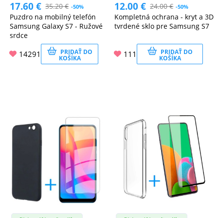
17.60
€
12.00
€
35.20
€
24.00
€
-50%
-50%
Puzdro na mobilný telefón
Kompletná ochrana - kryt a 3D
Samsung Galaxy S7 - Ružové
tvrdené sklo pre Samsung S7
srdce
PRIDAŤ DO
PRIDAŤ DO
14291
111
KOŠÍKA
KOŠÍKA