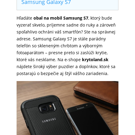
Samsung Galaxy S7
SKLÁ
Hľadáte
obal na mobil Samsung S7
, ktorý bude
vyzerať skvelo, príjemne sadne do ruky a zároveň
NABÍJANIE
spoľahlivo ochráni váš smartfón? Ste na správnej
adrese. Samsung Galaxy S7 je stále parádny
telefón so skleneným chrbtom a výborným
ŠPORT
fotoaparátom – presne preto si zaslúži krytie,
ktoré vás nesklame. Na e-shope
krytoland.sk
nájdete široký výber puzdier a doplnkov, ktoré sa
postarajú o bezpečie aj štýl vášho zariadenia.
PRODUKTY
NA
MIERU
PRÍSLUŠENSTVO
PRE
MOBILY