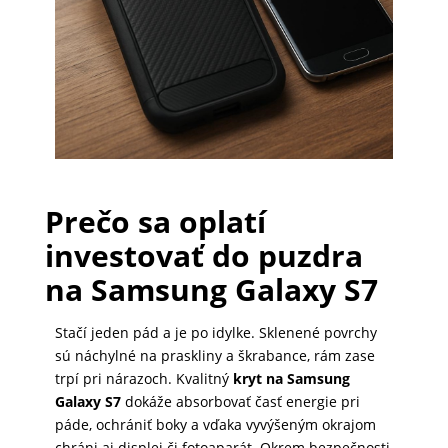
PRÍSLUŠENSTVO
PRE
TABLETY
PC
/
Prečo sa oplatí
NOTEBOOK
investovať do puzdra
/
na Samsung Galaxy S7
GAMING
Stačí jeden pád a je po idylke. Sklenené povrchy
sú náchylné na praskliny a škrabance, rám zase
AUTOPRÍSLUŠENSTVO
trpí pri nárazoch. Kvalitný
kryt na Samsung
Galaxy S7
dokáže absorbovať časť energie pri
páde, ochrániť boky a vďaka vyvýšeným okrajom
SMART
chráni aj displej či fotoaparát. Okrem bezpečnosti