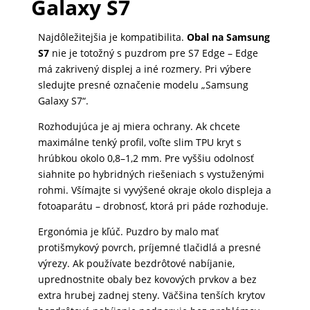
Galaxy S7
Najdôležitejšia je kompatibilita.
Obal na Samsung
S7
nie je totožný s puzdrom pre S7 Edge – Edge
má zakrivený displej a iné rozmery. Pri výbere
sledujte presné označenie modelu „Samsung
Galaxy S7“.
Rozhodujúca je aj miera ochrany. Ak chcete
maximálne tenký profil, voľte slim TPU kryt s
hrúbkou okolo 0,8–1,2 mm. Pre vyššiu odolnosť
siahnite po hybridných riešeniach s vystuženými
rohmi. Všímajte si vyvýšené okraje okolo displeja a
fotoaparátu – drobnosť, ktorá pri páde rozhoduje.
Ergonómia je kľúč. Puzdro by malo mať
protišmykový povrch, príjemné tlačidlá a presné
výrezy. Ak používate bezdrôtové nabíjanie,
uprednostnite obaly bez kovových prvkov a bez
extra hrubej zadnej steny. Väčšina tenších krytov