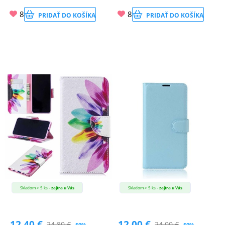
8
8
PRIDAŤ DO KOŠÍKA
PRIDAŤ DO KOŠÍKA
Skladom > 5 ks -
zajtra u Vás
Skladom > 5 ks -
zajtra u Vás
12.40
€
12.00
€
24.80
€
24.00
€
-50%
-50%