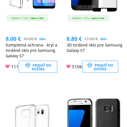
Skladom > 10 ks -
zajtra u Vás
Skladom > 10 ks -
zajtra u Vás
8.00
€
8.80
€
16.00
€
17.60
€
-50%
-50%
Kompletná ochrana - kryt a
3D tvrdené sklo pre Samsung
tvrdené sklo pre Samsung
Galaxy S7
Galaxy S7
PRIDAŤ DO
PRIDAŤ DO
111
5106
KOŠÍKA
KOŠÍKA