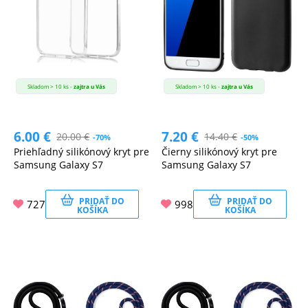
Skladom > 10 ks -
zajtra u Vás
Skladom > 10 ks -
zajtra u Vás
6.00
€
7.20
€
20.00
€
14.40
€
-70%
-50%
Priehľadný silikónový kryt pre
Čierny silikónový kryt pre
Samsung Galaxy S7
Samsung Galaxy S7
PRIDAŤ DO
PRIDAŤ DO
727
998
KOŠÍKA
KOŠÍKA