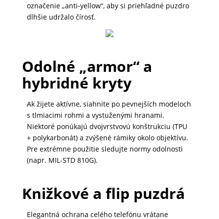
označenie „anti-yellow“, aby si priehľadné puzdro
MALÉ
dlhšie udržalo čírosť.
SPOTREBIČE
Odolné „armor“ a
KANCELÁRIA
hybridné kryty
ŽIVOTNÝ
Ak žijete aktívne, siahnite po pevnejších modeloch
ŠTÝL
s tlmiacimi rohmi a vystuženými hranami.
A
Niektoré ponúkajú dvojvrstvovú konštrukciu (TPU
OUTDOOR
+ polykarbonát) a zvýšené rámiky okolo objektívu.
Pre extrémne použitie sledujte normy odolnosti
(napr. MIL-STD 810G).
KRÁSA
A
Knižkové a flip puzdrá
ZDRAVIE
Elegantná ochrana celého telefónu vrátane