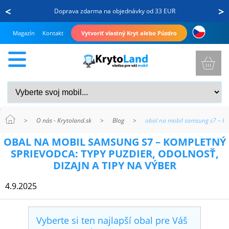
<
>
Doprava zdarma na objednávky od 33 EUR
Magazín
Kontakt
Vytvoriť vlastný Kryt alebo Púzdro
>
O nás - Krytoland.sk
>
Blog
>
obal na mobil samsung s7 – kom
KRYTY
OBAL NA MOBIL SAMSUNG S7 – KOMPLETNÝ
A
SPRIEVODCA: TYPY PUZDIER, ODOLNOSŤ,
PUZDRÁ
DIZAJN A TIPY NA VÝBER
NA
4.9.2025
MOBIL
Vyberte si ten najlapší obal pre Váš
TVRDENÉ