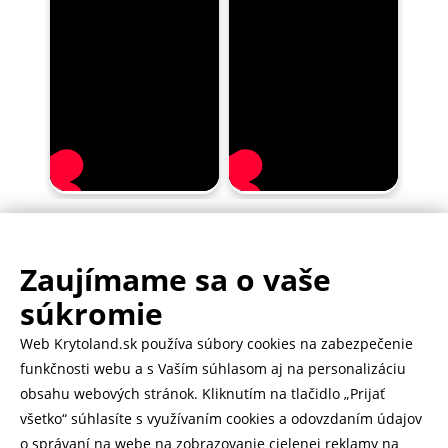
Zaujímame sa o vaše
.
500.000+ odoslaných balíčkov
súkromie
Web Krytoland.sk používa súbory cookies na zabezpečenie
Rychlé doručenie 1-2 dní
funkčnosti webu a s Vaším súhlasom aj na personalizáciu
obsahu webových stránok. Kliknutím na tlačidlo „Prijať
všetko“ súhlasíte s využívaním cookies a odovzdaním údajov
o správaní na webe na zobrazovanie cielenej reklamy na