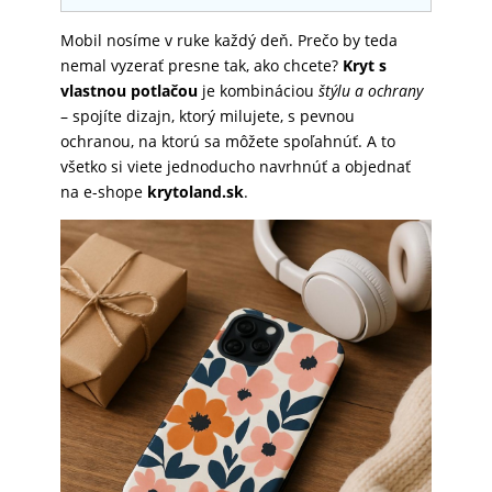
SKLÁ
Mobil nosíme v ruke každý deň. Prečo by teda
nemal vyzerať presne tak, ako chcete?
Kryt s
vlastnou potlačou
je kombináciou
štýlu a ochrany
NABÍJANIE
– spojíte dizajn, ktorý milujete, s pevnou
ochranou, na ktorú sa môžete spoľahnúť. A to
všetko si viete jednoducho navrhnúť a objednať
ŠPORT
na e-shope
krytoland.sk
.
PRODUKTY
NA
MIERU
PRÍSLUŠENSTVO
PRE
MOBILY