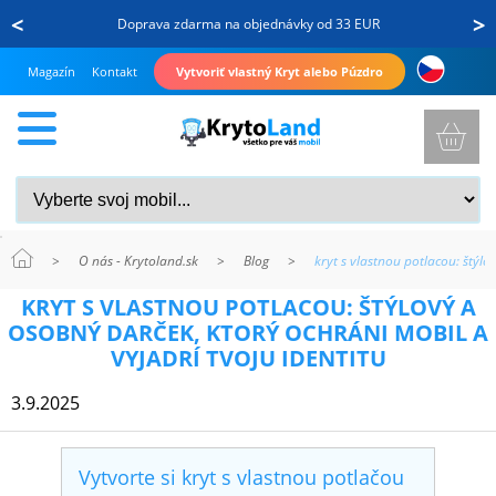
<
>
Doprava zdarma na objednávky od 33 EUR
Magazín
Kontakt
Vytvoriť vlastný Kryt alebo Púzdro
>
O nás - Krytoland.sk
>
Blog
>
kryt s vlastnou potlacou: štýlo
KRYTY
KRYT S VLASTNOU POTLACOU: ŠTÝLOVÝ A
A
OSOBNÝ DARČEK, KTORÝ OCHRÁNI MOBIL A
PUZDRÁ
VYJADRÍ TVOJU IDENTITU
NA
3.9.2025
MOBIL
Vytvorte si kryt s vlastnou potlačou
TVRDENÉ