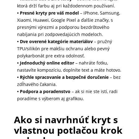
ktorá drží farbu aj pri každodennom používaní.
MALÉ
• Presné kryty pre váš model
– iPhone, Samsung,
SPOTREBIČE
Xiaomi, Huawei, Google Pixel a ďalšie značky, s
presnými výrezmi a podporou bezdrôtového
nabíjania pri zodpovedajúcich modeloch.
KANCELÁRIA
• Dve overené kategórie materiálov
– pružný
TPU/silikón pre mäkšiu ochranu alebo pevný
polykarbonát pre extra odolnosť.
• Jednoduchý online editor
– nahráte fotku,
ŽIVOTNÝ
nastavíte kompozíciu, doplníte text a máte hotovo.
ŠTÝL
• Rýchle spracovanie a bezpečné doručenie
– bez
A
zdĺhavého čakania.
OUTDOOR
• Podpora a poradenstvo
– ak si nie ste istí, radi
poradíme s výberom aj grafikou.
KRÁSA
Ako si navrhnúť kryt s
A
ZDRAVIE
vlastnou potlačou krok