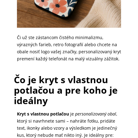
PRÍSLUŠENSTVO
PRE
TABLETY
Či už ste zástancom čistého minimalizmu,
výrazných farieb, retro fotografií alebo chcete na
obale nosiť logo vašej značky, personalizovaný kryt
PC
premení každý telefonát na malý vizuálny zážitok.
/
NOTEBOOK
Čo je kryt s vlastnou
/
potlačou a pre koho je
GAMING
ideálny
AUTOPRÍSLUŠENSTVO
Kryt s vlastnou potlačou
je
personalizovaný obal
,
ktorý si navrhnete sami – nahráte fotku, pridáte
text, ikonky alebo vzory a výsledkom je jedinečný
SMART
kus, ktorý nebude mať nikto iný. Je ideálny pre: