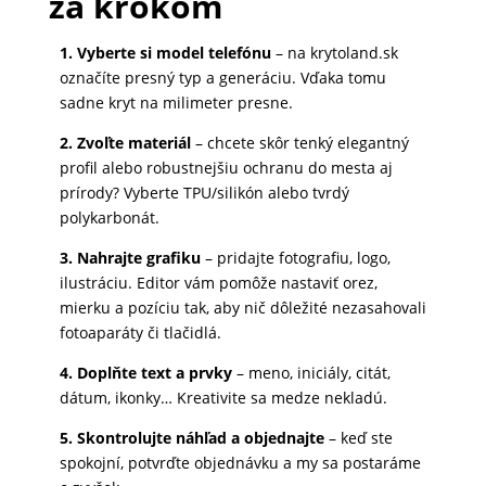
za krokom
MATKA
1. Vyberte si model telefónu
– na krytoland.sk
A
označíte presný typ a generáciu. Vďaka tomu
DIEŤA
sadne kryt na milimeter presne.
2. Zvoľte materiál
– chcete skôr tenký elegantný
profil alebo robustnejšiu ochranu do mesta aj
DRONY
prírody? Vyberte TPU/silikón alebo tvrdý
polykarbonát.
3. Nahrajte grafiku
– pridajte fotografiu, logo,
DOM,
ilustráciu. Editor vám pomôže nastaviť orez,
DIELŇA
mierku a pozíciu tak, aby nič dôležité nezasahovali
A
fotoaparáty či tlačidlá.
ZÁHRADA
4. Doplňte text a prvky
– meno, iniciály, citát,
dátum, ikonky… Kreativite sa medze nekladú.
5. Skontrolujte náhľad a objednajte
– keď ste
spokojní, potvrďte objednávku a my sa postaráme