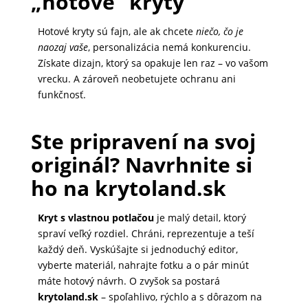
„hotové“ kryty
Hotové kryty sú fajn, ale ak chcete
niečo, čo je
naozaj vaše
, personalizácia nemá konkurenciu.
Získate dizajn, ktorý sa opakuje len raz – vo vašom
vrecku. A zároveň neobetujete ochranu ani
funkčnosť.
Ste pripravení na svoj
originál? Navrhnite si
ho na krytoland.sk
Kryt s vlastnou potlačou
je malý detail, ktorý
spraví veľký rozdiel. Chráni, reprezentuje a teší
každý deň. Vyskúšajte si jednoduchý editor,
vyberte materiál, nahrajte fotku a o pár minút
máte hotový návrh. O zvyšok sa postará
krytoland.sk
– spoľahlivo, rýchlo a s dôrazom na