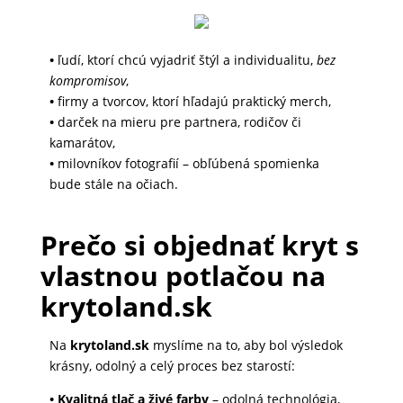
DOMÁCNOSŤ
•
ľudí, ktorí chcú vyjadriť štýl a individualitu,
bez
kompromisov
,
POPSOCKETY
•
firmy a tvorcov, ktorí hľadajú praktický merch,
•
darček na mieru pre partnera, rodičov či
kamarátov,
SMART
•
milovníkov fotografií – obľúbená spomienka
HODINKY
bude stále na očiach.
A
PRÍSLUŠENSTVO
Prečo si objednať kryt s
vlastnou potlačou na
TV,
krytoland.sk
FOTO,
AUDIO-
Na
krytoland.sk
myslíme na to, aby bol výsledok
VIDEO
krásny, odolný a celý proces bez starostí:
• Kvalitná tlač a živé farby
– odolná technológia,