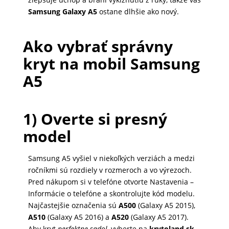
DOMÁCNOSŤ
Samsung Galaxy A5
ostane dlhšie ako nový.
Ako vybrať správny
POPSOCKETY
kryt na mobil Samsung
A5
SMART
HODINKY
A
1) Overte si presný
PRÍSLUŠENSTVO
model
Samsung A5 vyšiel v niekoľkých verziách a medzi
TV,
ročníkmi sú rozdiely v rozmeroch a vo výrezoch.
FOTO,
Pred nákupom si v telefóne otvorte Nastavenia –
AUDIO-
Informácie o telefóne a skontrolujte kód modelu.
VIDEO
Najčastejšie označenia sú
A500
(Galaxy A5 2015),
A510
(Galaxy A5 2016) a
A520
(Galaxy A5 2017).
Aby kryt
perfektne sadol
, vyberte na
krytoland.sk