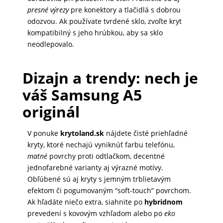
presné výrezy
pre konektory a tlačidlá s dobrou
odozvou. Ak používate tvrdené sklo, zvoľte kryt
kompatibilný s jeho hrúbkou, aby sa sklo
neodlepovalo.
Dizajn a trendy: nech je
váš Samsung A5
originál
V ponuke
krytoland.sk
nájdete čisté priehľadné
kryty, ktoré nechajú vyniknúť farbu telefónu,
matné
povrchy proti odtlačkom, decentné
jednofarebné varianty aj výrazné motívy.
Obľúbené sú aj kryty s jemným trblietavým
efektom či pogumovaným “soft-touch” povrchom.
Ak hľadáte niečo extra, siahnite po
hybridnom
prevedení s kovovým vzhľadom alebo po
eko