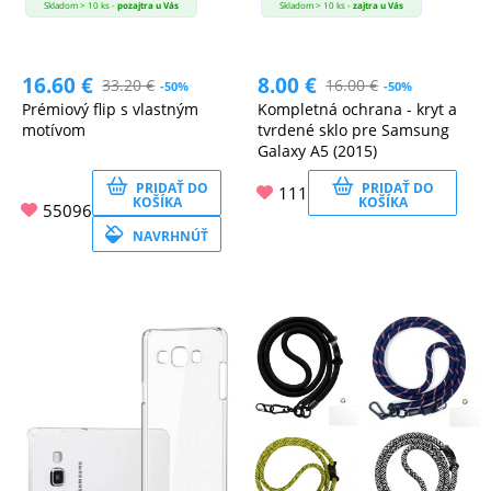
Skladom > 10 ks -
pozajtra u Vás
Skladom > 10 ks -
zajtra u Vás
16.60
€
8.00
€
33.20
€
16.00
€
-50%
-50%
Prémiový flip s vlastným
Kompletná ochrana - kryt a
motívom
tvrdené sklo pre Samsung
Galaxy A5 (2015)
PRIDAŤ DO
PRIDAŤ DO
111
KOŠÍKA
KOŠÍKA
55096
NAVRHNÚŤ