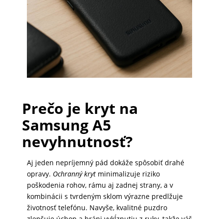
PRÍSLUŠENSTVO
PRE
TABLETY
PC
/
Prečo je kryt na
NOTEBOOK
Samsung A5
/
nevyhnutnosť?
GAMING
Aj jeden nepríjemný pád dokáže spôsobiť drahé
opravy.
Ochranný kryt
minimalizuje riziko
AUTOPRÍSLUŠENSTVO
poškodenia rohov, rámu aj zadnej strany, a v
kombinácii s tvrdeným sklom výrazne predlžuje
životnosť telefónu. Navyše, kvalitné puzdro
SMART
zlepšuje úchop a bráni vykĺznutiu z ruky, takže váš