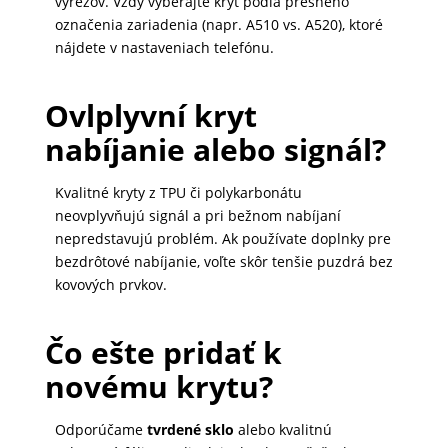
výrezov. Vždy vyberajte kryt podľa presného
označenia zariadenia (napr. A510 vs. A520), ktoré
nájdete v nastaveniach telefónu.
Ovlplyvní kryt
nabíjanie alebo signál?
Kvalitné kryty z TPU či polykarbonátu
neovplyvňujú signál a pri bežnom nabíjaní
nepredstavujú problém. Ak používate doplnky pre
bezdrôtové nabíjanie, voľte skôr tenšie puzdrá bez
kovových prvkov.
Čo ešte pridať k
novému krytu?
Odporúčame
tvrdené sklo
alebo kvalitnú