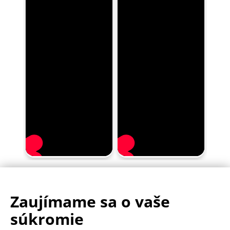
Zaujímame sa o vaše
.
500.000+ odoslaných balíčkov
súkromie