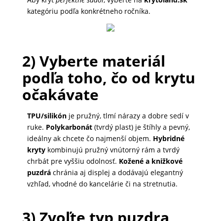
kategóriu podľa konkrétneho ročníka.
MALÉ
SPOTREBIČE
2) Vyberte materiál
KANCELÁRIA
podľa toho, čo od krytu
očakávate
ŽIVOTNÝ
ŠTÝL
TPU/silikón
je pružný, tlmí nárazy a dobre sedí v
A
ruke.
Polykarbonát
(tvrdý plast) je štíhly a pevný,
OUTDOOR
ideálny ak chcete čo najmenší objem.
Hybridné
kryty
kombinujú pružný vnútorný rám a tvrdý
chrbát pre vyššiu odolnosť.
Kožené a knižkové
puzdrá
chránia aj displej a dodávajú elegantný
KRÁSA
vzhľad, vhodné do kancelárie či na stretnutia.
A
ZDRAVIE
3) Zvoľte typ puzdra