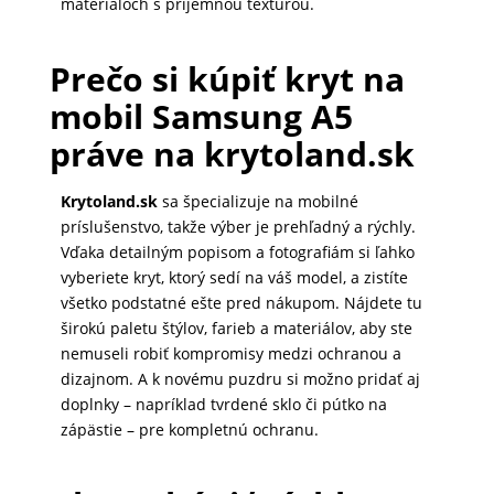
materiáloch s príjemnou textúrou.
Prečo si kúpiť kryt na
mobil Samsung A5
práve na krytoland.sk
Krytoland.sk
sa špecializuje na mobilné
príslušenstvo, takže výber je prehľadný a rýchly.
Vďaka detailným popisom a fotografiám si ľahko
vyberiete kryt, ktorý sedí na váš model, a zistíte
všetko podstatné ešte pred nákupom. Nájdete tu
širokú paletu štýlov, farieb a materiálov, aby ste
nemuseli robiť kompromisy medzi ochranou a
dizajnom. A k novému puzdru si možno pridať aj
doplnky – napríklad tvrdené sklo či pútko na
zápästie – pre kompletnú ochranu.