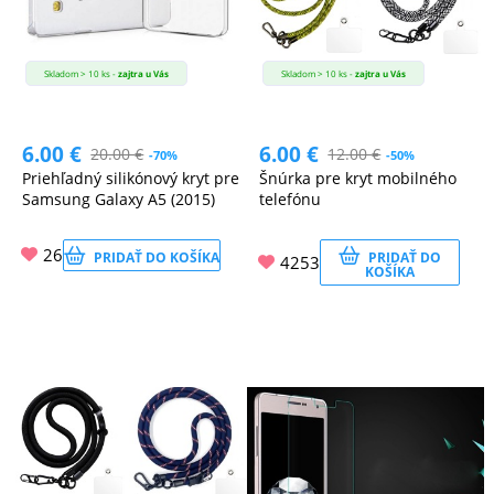
Skladom > 10 ks -
zajtra u Vás
Skladom > 10 ks -
zajtra u Vás
6.00
€
6.00
€
20.00
€
12.00
€
-70%
-50%
Priehľadný silikónový kryt pre
Šnúrka pre kryt mobilného
Samsung Galaxy A5 (2015)
telefónu
26
PRIDAŤ DO KOŠÍKA
PRIDAŤ DO
4253
KOŠÍKA