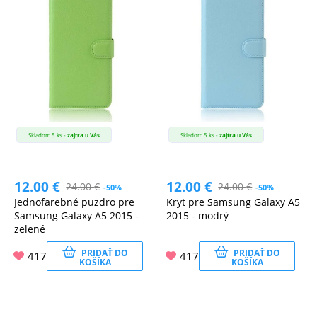
Skladom 5 ks -
zajtra u Vás
Skladom 5 ks -
zajtra u Vás
12.00
€
12.00
€
24.00
€
24.00
€
-50%
-50%
Jednofarebné puzdro pre
Kryt pre Samsung Galaxy A5
Samsung Galaxy A5 2015 -
2015 - modrý
zelené
PRIDAŤ DO
PRIDAŤ DO
417
417
KOŠÍKA
KOŠÍKA