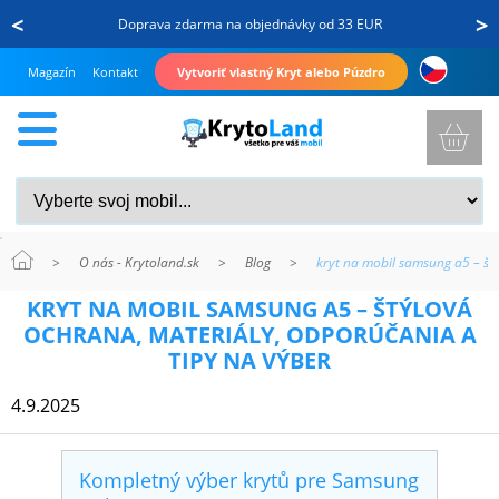
<
>
Doprava zdarma na objednávky od 33 EUR
Magazín
Kontakt
Vytvoriť vlastný Kryt alebo Púzdro
>
O nás - Krytoland.sk
>
Blog
>
kryt na mobil samsung a5 – št
KRYTY
KRYT NA MOBIL SAMSUNG A5 – ŠTÝLOVÁ
A
OCHRANA, MATERIÁLY, ODPORÚČANIA A
PUZDRÁ
TIPY NA VÝBER
NA
4.9.2025
MOBIL
Kompletný výber krytů pre Samsung
TVRDENÉ