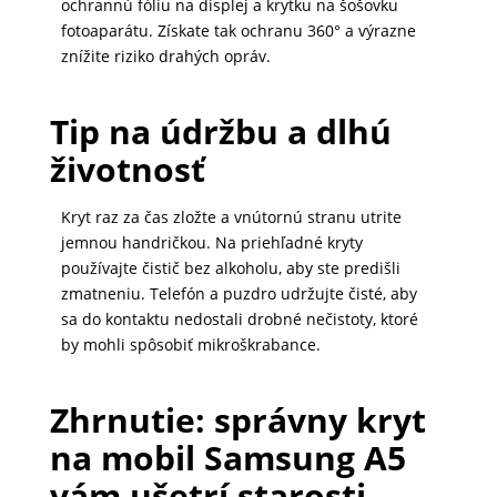
ochrannú fóliu na displej a krytku na šošovku
fotoaparátu. Získate tak ochranu 360° a výrazne
znížite riziko drahých opráv.
Tip na údržbu a dlhú
životnosť
Kryt raz za čas zložte a vnútornú stranu utrite
jemnou handričkou. Na priehľadné kryty
používajte čistič bez alkoholu, aby ste predišli
zmatneniu. Telefón a puzdro udržujte čisté, aby
sa do kontaktu nedostali drobné nečistoty, ktoré
by mohli spôsobiť mikroškrabance.
Zhrnutie: správny kryt
na mobil Samsung A5
vám ušetrí starosti