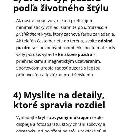
podľa životného štýlu
MATKA
A
Ak nosíte mobil vo vrecku a preferujete
DIEŤA
minimalistický vzhľad, siahnite po
ultratenkom
priehľadnom
kryte, ktorý zachová farbu zariadenia.
Ak telefón často beriete do terénu, zvoľte
odolné
puzdro
so spevnenými rohmi. Ak chcete mať karty
DRONY
vždy poruke, vyberte
knižkové puzdro
s
priehradkami a magnetickým uzatváraním.
Športovcom urobia radosť puzdrá s lepšou
DOM,
priľnavosťou a textúrou proti šmýkaniu.
DIELŇA
A
4) Myslite na detaily,
ZÁHRADA
ktoré spravia rozdiel
Vyhľadajte kryt so
zvýšeným okrajom
okolo
displeja a fotoaparátu, ktorý chráni šošovky a
obrazovku pri položení na stôl. Praktické sú aj