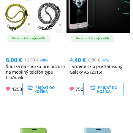
Skladom > 10 ks -
zajtra u Vás
Skladom > 10 ks -
zajtra u Vás
6.00
€
4.40
€
12.00
€
8.80
€
-50%
-50%
Šnúrka na šnúrku pre puzdro
Tvrdené sklo pre Samsung
na mobilný telefón typu
Galaxy A5 (2015)
flip/book
PRIDAŤ DO
PRIDAŤ DO
4253
750
KOŠÍKA
KOŠÍKA