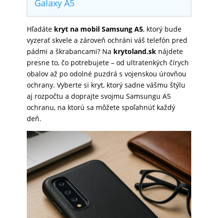
Galaxy A5
SKLÁ
Hľadáte
kryt na mobil Samsung A5
, ktorý bude
vyzerať skvele a zároveň ochráni váš telefón pred
NABÍJANIE
pádmi a škrabancami? Na
krytoland.sk
nájdete
presne to, čo potrebujete – od ultratenkých čírych
obalov až po odolné puzdrá s vojenskou úrovňou
ŠPORT
ochrany. Vyberte si kryt, ktorý sadne vášmu štýlu
aj rozpočtu a doprajte svojmu Samsungu A5
ochranu, na ktorú sa môžete spoľahnúť každý
deň.
PRODUKTY
NA
MIERU
PRÍSLUŠENSTVO
PRE
MOBILY