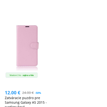
Skladom 3 ks -
zajtra u Vás
12.00
€
24.00
€
-50%
Zatváracie puzdro pre
Samsung Galaxy A5 2015 -
svetloružové