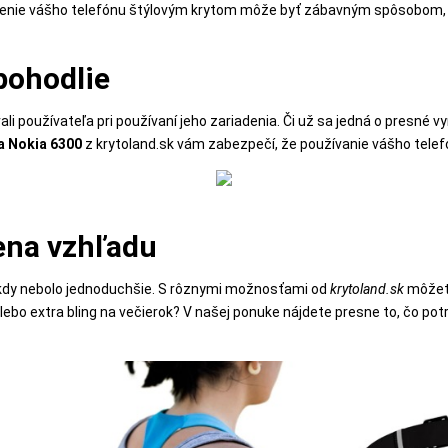
avenie vášho telefónu štýlovým krytom môže byť zábavným spôsobom, 
 pohodlie
 používateľa pri používaní jeho zariadenia. Či už sa jedná o presné vy
na Nokia 6300
z krytoland.sk vám zabezpečí, že používanie vášho telef
ena vzhľadu
nikdy nebolo jednoduchšie. S rôznymi možnosťami od
krytoland.sk
môžete
alebo extra bling na večierok? V našej ponuke nájdete presne to, čo pot