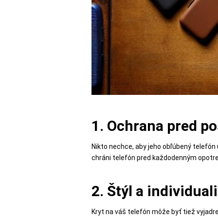
POPSOCKETY
SMART
HODINKY
A
PRÍSLUŠENSTVO
1. Ochrana pred p
Nikto nechce, aby jeho obľúbený telefón u
TV,
chráni telefón pred každodenným opotre
FOTO,
AUDIO-
VIDEO
2. Štýl a individual
Kryt na váš telefón môže byť tiež vyjad