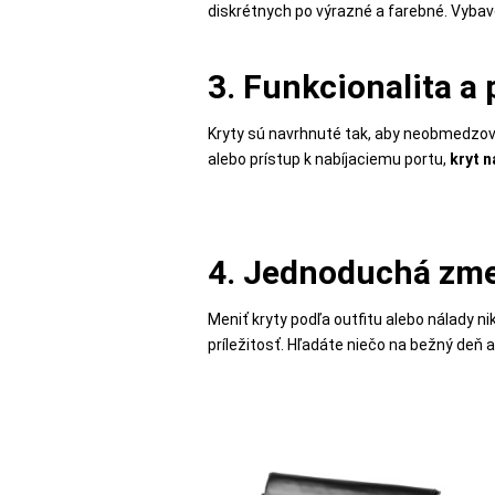
diskrétnych po výrazné a farebné. Vyb
MALÉ
SPOTREBIČE
3. Funkcionalita a
KANCELÁRIA
Kryty sú navrhnuté tak, aby neobmedzovali
alebo prístup k nabíjaciemu portu,
kryt 
ŽIVOTNÝ
ŠTÝL
4. Jednoduchá zm
A
OUTDOOR
Meniť kryty podľa outfitu alebo nálady 
príležitosť. Hľadáte niečo na bežný deň 
KRÁSA
A
ZDRAVIE