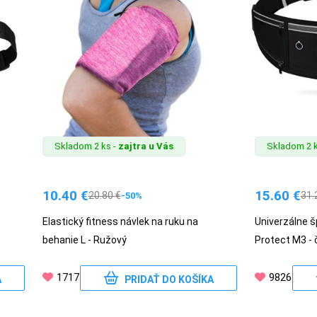
Skladom 2 ks -
zajtra u Vás
Skladom 2 k
10.40
€
15.60
€
20.80
€
31.
-50%
Elastický fitness návlek na ruku na
Univerzálne 
behanie L - Ružový
Protect M3 - 
1717
9826
A
PRIDAŤ DO KOŠÍKA