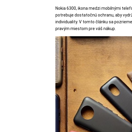
SKLÁ
Nokia 6300, ikona medzi mobilnými telef
potrebuje dostatočnú ochranu, aby vydr
individuality. V tomto článku sa pozriem
NABÍJANIE
pravým miestom pre váš nákup.
ŠPORT
PRODUKTY
NA
MIERU
PRÍSLUŠENSTVO
PRE
MOBILY