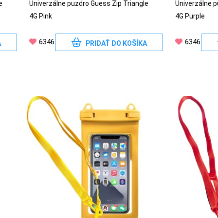
e
Univerzálne puzdro Guess Zip Triangle
Univerzálne p
4G Pink
4G Purple
6346
6346
A
PRIDAŤ DO KOŠÍKA