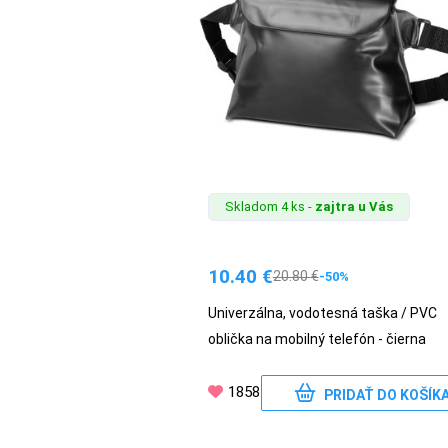
MATKA
A
DIEŤA
DRONY
Skladom 4 ks -
zajtra u Vás
DOM,
DIELŇA
10.40
€
A
20.80
€
-50%
ZÁHRADA
Univerzálna, vodotesná taška / PVC
oblička na mobilný telefón - čierna
1858
PRIDAŤ DO KOŠÍK