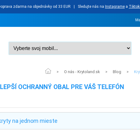
Doprava zdarma na objednávky od 33 EUR
|
Sledujte nás na
Instagrame
a
Tiktok
Ma
O nás - Krytoland.sk
Blog
Kry
>
>
>
JLEPŠÍ OCHRANNÝ OBAL PRE VÁŠ TELEFÓN
 kryty na jednom mieste