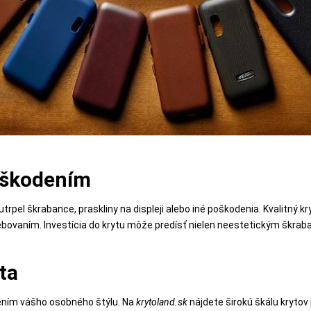
oškodením
trpel škrabance, praskliny na displeji alebo iné poškodenia. Kvalitný k
bovaním. Investícia do krytu môže predísť nielen neestetickým škrab
ita
rením vášho osobného štýlu. Na
krytoland.sk
nájdete širokú škálu krytov