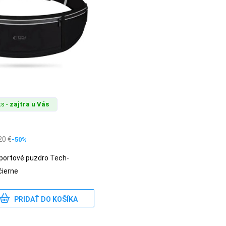
s -
zajtra u Vás
20
€
-50%
športové puzdro Tech-
čierne
PRIDAŤ DO KOŠÍKA