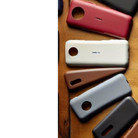
PRÍSLUŠENSTVO
PRE
TABLETY
PC
/
NOTEBOOK
/
GAMING
AUTOPRÍSLUŠENSTVO
SMART
DOMÁCNOSŤ