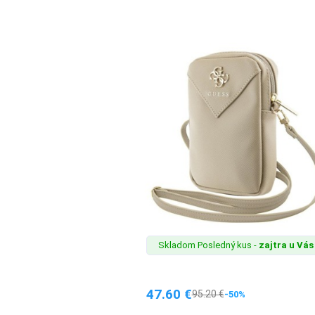
Skladom Posledný kus -
zajtra u Vás
47.60
€
95.20
€
-50%