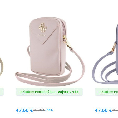
Skladom Posledný kus -
zajtra u Vás
Skladom Po
47.60
€
47.60
€
95.20
€
95.
-50%