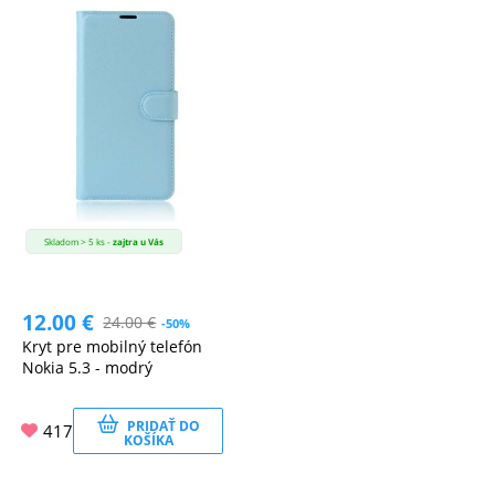
Skladom > 5 ks -
zajtra u Vás
12.00
€
24.00
€
-50%
Kryt pre mobilný telefón
Nokia 5.3 - modrý
PRIDAŤ DO
417
KOŠÍKA