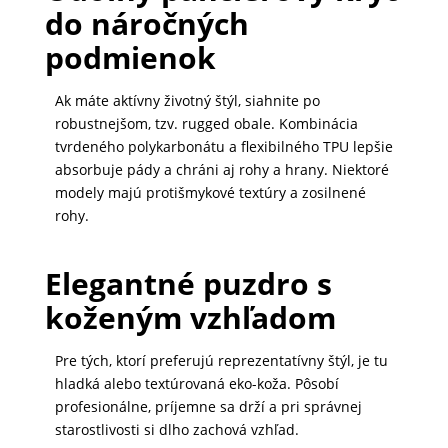
do náročných
MATKA
podmienok
A
DIEŤA
Ak máte aktívny životný štýl, siahnite po
robustnejšom, tzv. rugged obale. Kombinácia
tvrdeného polykarbonátu a flexibilného TPU lepšie
DRONY
absorbuje pády a chráni aj rohy a hrany. Niektoré
modely majú protišmykové textúry a zosilnené
rohy.
DOM,
DIELŇA
Elegantné puzdro s
A
koženým vzhľadom
ZÁHRADA
Pre tých, ktorí preferujú reprezentatívny štýl, je tu
hladká alebo textúrovaná eko-koža. Pôsobí
profesionálne, príjemne sa drží a pri správnej
starostlivosti si dlho zachová vzhľad.