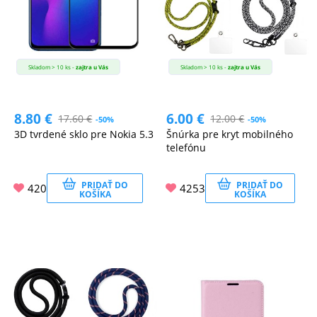
Skladom > 10 ks -
zajtra u Vás
Skladom > 10 ks -
zajtra u Vás
8.80
€
6.00
€
17.60
€
12.00
€
-50%
-50%
3D tvrdené sklo pre Nokia 5.3
Šnúrka pre kryt mobilného
telefónu
PRIDAŤ DO
PRIDAŤ DO
420
4253
KOŠÍKA
KOŠÍKA