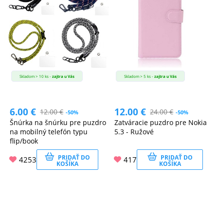
Skladom > 10 ks -
zajtra u Vás
Skladom > 5 ks -
zajtra u Vás
6.00
€
12.00
€
12.00
€
24.00
€
-50%
-50%
Šnúrka na šnúrku pre puzdro
Zatváracie puzdro pre Nokia
na mobilný telefón typu
5.3 - Ružové
flip/book
PRIDAŤ DO
PRIDAŤ DO
4253
417
KOŠÍKA
KOŠÍKA