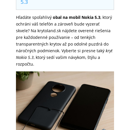
5.3
SKLÁ
Hľadáte spoľahlivý
obal na mobil Nokia 5.3
, ktorý
ochráni váš telefón a zároveň bude vyzerať
NABÍJANIE
skvele? Na krytoland.sk nájdete overené riešenia
pre každodenné používanie – od tenkých
transparentných krytov až po odolné puzdrá do
ŠPORT
náročných podmienok. Vyberte si presne taký
kryt
Nokia 5.3
, ktorý sedí vašim návykom, štýlu a
rozpočtu.
PRODUKTY
NA
MIERU
PRÍSLUŠENSTVO
PRE
MOBILY