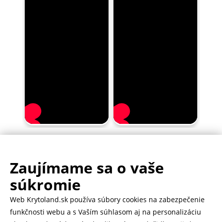
Zaujímame sa o vaše
.
500.000+ odoslaných balíčkov
súkromie
Web Krytoland.sk používa súbory cookies na zabezpečenie
Rychlé doručenie 1-2 dní
funkčnosti webu a s Vaším súhlasom aj na personalizáciu