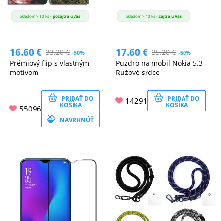
Skladom > 10 ks -
pozajtra u Vás
Skladom > 10 ks -
zajtra u Vás
16.60
€
17.60
€
33.20
€
35.20
€
-50%
-50%
Prémiový flip s vlastným
Puzdro na mobil Nokia 5.3 -
motívom
Ružové srdce
PRIDAŤ DO
PRIDAŤ DO
14291
KOŠÍKA
KOŠÍKA
55096
NAVRHNÚŤ