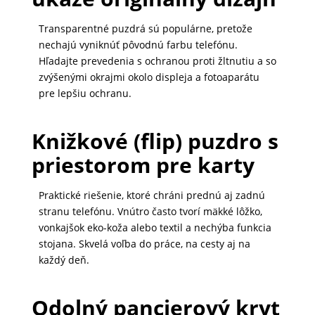
MALÉ
Transparentné puzdrá sú populárne, pretože
SPOTREBIČE
nechajú vyniknúť pôvodnú farbu telefónu.
Hľadajte prevedenia s ochranou proti žltnutiu a so
zvýšenými okrajmi okolo displeja a fotoaparátu
KANCELÁRIA
pre lepšiu ochranu.
Knižkové (flip) puzdro s
ŽIVOTNÝ
priestorom pre karty
ŠTÝL
A
Praktické riešenie, ktoré chráni prednú aj zadnú
OUTDOOR
stranu telefónu. Vnútro často tvorí mäkké lôžko,
vonkajšok eko-koža alebo textil a nechýba funkcia
stojana. Skvelá voľba do práce, na cesty aj na
KRÁSA
každý deň.
A
ZDRAVIE
Odolný pancierový kryt