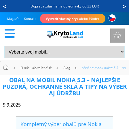
<
>
Doprava zdarma na objednávky od 33 EUR
Magazín
Kontakt
Vytvoriť vlastný Kryt alebo Púzdro
>
O nás - Krytoland.sk
>
Blog
>
obal na mobil nokia 5.3 – najl
KRYTY
OBAL NA MOBIL NOKIA 5.3 – NAJLEPŠIE
A
PUZDRÁ, OCHRANNÉ SKLÁ A TIPY NA VÝBER
PUZDRÁ
AJ ÚDRŽBU
NA
9.9.2025
MOBIL
Kompletný výber obalů pre Nokia
TVRDENÉ