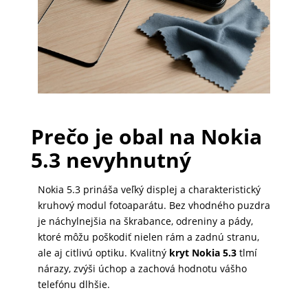
PRÍSLUŠENSTVO
PRE
TABLETY
PC
Prečo je obal na Nokia
/
5.3 nevyhnutný
NOTEBOOK
/
Nokia 5.3 prináša veľký displej a charakteristický
GAMING
kruhový modul fotoaparátu. Bez vhodného puzdra
je náchylnejšia na škrabance, odreniny a pády,
ktoré môžu poškodiť nielen rám a zadnú stranu,
AUTOPRÍSLUŠENSTVO
ale aj citlivú optiku. Kvalitný
kryt Nokia 5.3
tlmí
nárazy, zvýši úchop a zachová hodnotu vášho
telefónu dlhšie.
SMART