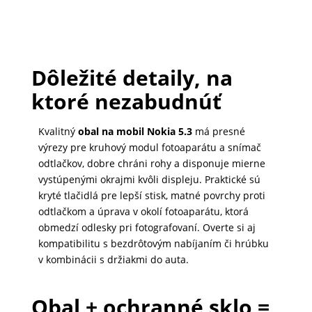
Dôležité detaily, na
ktoré nezabudnúť
Kvalitný
obal na mobil Nokia 5.3
má presné
výrezy pre kruhový modul fotoaparátu a snímač
odtlačkov, dobre chráni rohy a disponuje mierne
vystúpenými okrajmi kvôli displeju. Praktické sú
kryté tlačidlá pre lepší stisk, matné povrchy proti
odtlačkom a úprava v okolí fotoaparátu, ktorá
obmedzí odlesky pri fotografovaní. Overte si aj
kompatibilitu s bezdrôtovým nabíjaním či hrúbku
v kombinácii s držiakmi do auta.
Obal + ochranné sklo =