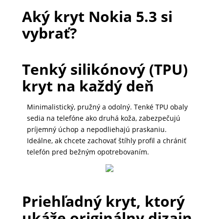
DOMÁCNOSŤ
Aký kryt Nokia 5.3 si
vybrať?
POPSOCKETY
Tenký silikónový (TPU)
kryt na každý deň
SMART
HODINKY
Minimalistický, pružný a odolný. Tenké TPU obaly
A
sedia na telefóne ako druhá koža, zabezpečujú
PRÍSLUŠENSTVO
príjemný úchop a nepodliehajú praskaniu.
Ideálne, ak chcete zachovať štíhly profil a chrániť
telefón pred bežným opotrebovaním.
TV,
FOTO,
AUDIO-
VIDEO
Priehľadný kryt, ktorý
ukáže originálny dizajn