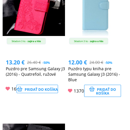
Skladom 3 ks -
zajtra u Vás
Skladom 3 ks -
zajtra u Vás
13.20
€
12.00
€
26.40
€
24.00
€
-50%
-50%
Puzdro pre Samsung Galaxy J3
Puzdro typu kniha pre
(2016) - Quatrefoil, ružové
Samsung Galaxy J3 (2016) -
Blue
16
PRIDAŤ DO KOŠÍKA
PRIDAŤ DO
1370
KOŠÍKA