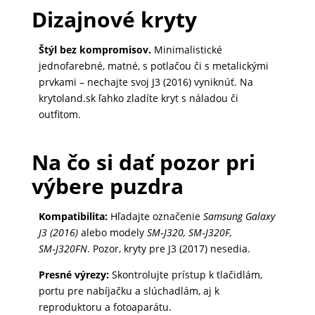
Dizajnové kryty
MATKA
A
Štýl bez kompromisov.
Minimalistické
DIEŤA
jednofarebné, matné, s potlačou či s metalickými
prvkami – nechajte svoj J3 (2016) vyniknúť. Na
krytoland.sk ľahko zladíte kryt s náladou či
DRONY
outfitom.
Na čo si dať pozor pri
DOM,
výbere puzdra
DIELŇA
A
Kompatibilita:
Hľadajte označenie
Samsung Galaxy
ZÁHRADA
J3 (2016)
alebo modely
SM‑J320, SM‑J320F,
SM‑J320FN
. Pozor, kryty pre J3 (2017) nesedia.
Presné výrezy:
Skontrolujte prístup k tlačidlám,
portu pre nabíjačku a slúchadlám, aj k
reproduktoru a fotoaparátu.