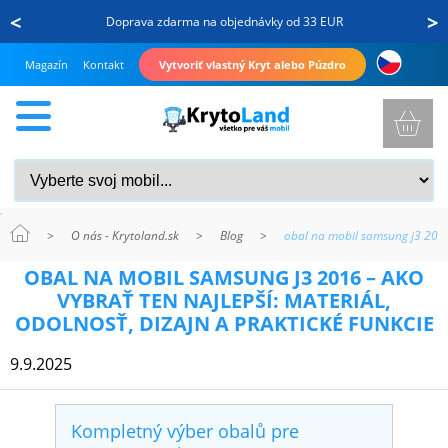
<
>
Doprava zdarma na objednávky od 33 EUR
Magazín
Kontakt
Vytvoriť vlastný Kryt alebo Púzdro
>
O nás - Krytoland.sk
>
Blog
>
obal na mobil samsung j3 2016 
KRYTY
OBAL NA MOBIL SAMSUNG J3 2016 – AKO
A
VYBRAŤ TEN NAJLEPŠÍ: MATERIÁL,
PUZDRÁ
ODOLNOSŤ, DIZAJN A PRAKTICKÉ FUNKCIE
NA
9.9.2025
MOBIL
Kompletný výber obalů pre
TVRDENÉ