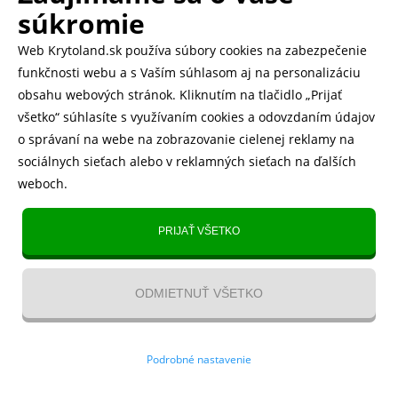
500.000+ odoslaných balíčkov
súkromie
Web Krytoland.sk používa súbory cookies na zabezpečenie
Rychlé doručenie 1-2 dní
funkčnosti webu a s Vaším súhlasom aj na personalizáciu
obsahu webových stránok. Kliknutím na tlačidlo „Prijať
všetko“ súhlasíte s využívaním cookies a odovzdaním údajov
o správaní na webe na zobrazovanie cielenej reklamy na
Heureka
zobraziť recenzie
sociálnych sieťach alebo v reklamných sieťach na ďalších
weboch.
Instagram
5.643 fanúšikov
PRIJAŤ VŠETKO
TikTok
4.833 fanúšikov
ODMIETNUŤ VŠETKO
YouTube videa
Kontakt
/
VOP
/
Recenzie
/
Blog
/
Magazín
/
O nás
/
Odstúpenie
Podrobné nastavenie
od zmluvy