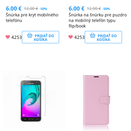
6.00
€
6.00
€
12.00
€
12.00
€
-50%
-50%
Šnúrka pre kryt mobilného
Šnúrka na šnúrku pre puzdro
telefónu
na mobilný telefón typu
flip/book
PRIDAŤ DO
PRIDAŤ DO
4253
4253
KOŠÍKA
KOŠÍKA