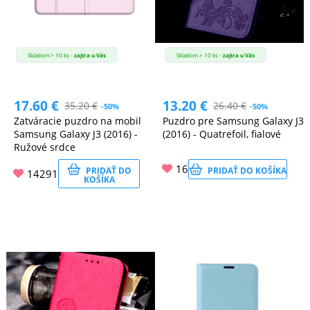
Skladom > 10 ks -
zajtra u Vás
Skladom > 10 ks -
zajtra u Vás
17.60
€
13.20
€
35.20
€
26.40
€
-50%
-50%
Zatváracie puzdro na mobil
Puzdro pre Samsung Galaxy J3
Samsung Galaxy J3 (2016) -
(2016) - Quatrefoil, fialové
Ružové srdce
16
PRIDAŤ DO
PRIDAŤ DO KOŠÍKA
14291
KOŠÍKA