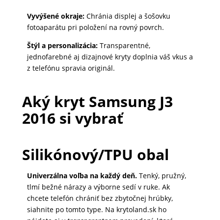
DOMÁCNOSŤ
Vyvýšené okraje:
Chránia displej a šošovku
fotoaparátu pri položení na rovný povrch.
POPSOCKETY
Štýl a personalizácia:
Transparentné,
jednofarebné aj dizajnové kryty doplnia váš vkus a
z telefónu spravia originál.
SMART
HODINKY
Aký kryt Samsung J3
A
2016 si vybrať
PRÍSLUŠENSTVO
Silikónový/TPU obal
TV,
FOTO,
Univerzálna voľba na každý deň.
Tenký, pružný,
AUDIO-
tlmí bežné nárazy a výborne sedí v ruke. Ak
VIDEO
chcete telefón chrániť bez zbytočnej hrúbky,
siahnite po tomto type. Na krytoland.sk ho