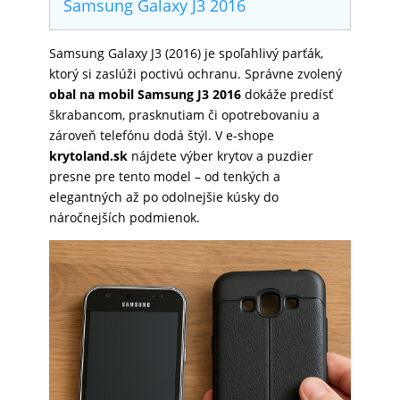
Samsung Galaxy J3 2016
SKLÁ
Samsung Galaxy J3 (2016) je spoľahlivý parťák,
ktorý si zaslúži poctivú ochranu. Správne zvolený
NABÍJANIE
obal na mobil Samsung J3 2016
dokáže predísť
škrabancom, prasknutiam či opotrebovaniu a
zároveň telefónu dodá štýl. V e-shope
ŠPORT
krytoland.sk
nájdete výber krytov a puzdier
presne pre tento model – od tenkých a
elegantných až po odolnejšie kúsky do
náročnejších podmienok.
PRODUKTY
NA
MIERU
PRÍSLUŠENSTVO
PRE
MOBILY