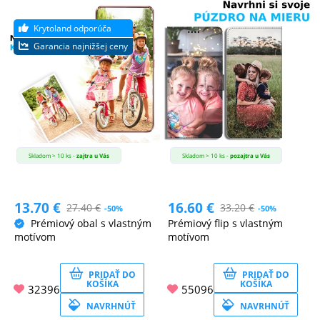
Skladom > 10 ks -
zajtra u Vás
Skladom > 10 ks -
pozajtra u Vás
13.70
€
16.60
€
27.40
€
33.20
€
-50%
-50%
Prémiový obal s vlastným
Prémiový flip s vlastným
motívom
motívom
PRIDAŤ DO
PRIDAŤ DO
KOŠÍKA
KOŠÍKA
32396
55096
NAVRHNÚŤ
NAVRHNÚŤ