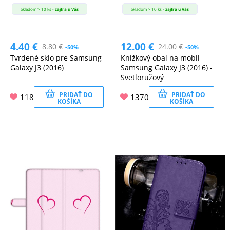
Skladom > 10 ks -
zajtra u Vás
Skladom > 10 ks -
zajtra u Vás
4.40
€
12.00
€
8.80
€
24.00
€
-50%
-50%
Tvrdené sklo pre Samsung
Knižkový obal na mobil
Galaxy J3 (2016)
Samsung Galaxy J3 (2016) -
Svetloružový
PRIDAŤ DO
PRIDAŤ DO
118
1370
KOŠÍKA
KOŠÍKA