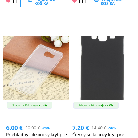
111
111
KOŠÍKA
KOŠÍKA
Skladom > 10 ks -
zajtra u Vás
Skladom > 10 ks -
zajtra u Vás
6.00
€
7.20
€
20.00
€
14.40
€
-70%
-50%
Priehľadný silikónový kryt pre
Čierny silikónový kryt pre