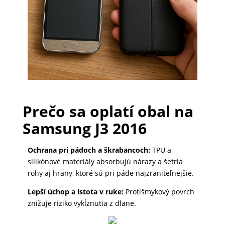
PRÍSLUŠENSTVO
PRE
TABLETY
PC
/
Prečo sa oplatí obal na
NOTEBOOK
Samsung J3 2016
/
GAMING
Ochrana pri pádoch a škrabancoch:
TPU a
silikónové materiály absorbujú nárazy a šetria
rohy aj hrany, ktoré sú pri páde najzraniteľnejšie.
AUTOPRÍSLUŠENSTVO
Lepší úchop a istota v ruke:
Protišmykový povrch
znižuje riziko vykĺznutia z dlane.
SMART