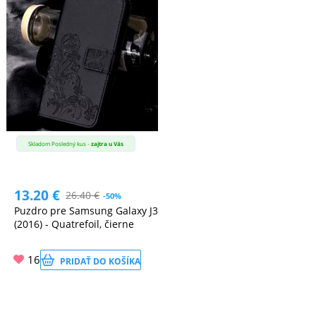
Skladom Posledný kus -
zajtra u Vás
13.20
€
26.40
€
-50%
Puzdro pre Samsung Galaxy J3
(2016) - Quatrefoil, čierne
16
PRIDAŤ DO KOŠÍKA