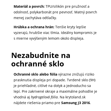
Materiál a povrch:
TPU/silikón pre pružnosť a
odolnosť, polykarbonát pre pevnosť. Matný povrch
menej zachytáva odtlačky.
Hrúbka a ochrana hrán:
Tenšie kryty lepšie
vyzerajú, hrubšie viac tlmia. Ideálny kompromis je
s mierne vyvýšeným lemom okolo displeja.
Nezabudnite na
ochranné sklo
Ochranné sklo alebo fólia
výrazne znižujú riziko
prasknutia displeja pri dopade. Tvrdené sklo (9H)
je priehľadné, citlivé na dotyk a jednoducho sa
lepí. Pre zakrivené okraje a maximálne pohodlie je
vhodná aj
hydrogelová fólia
. Na krytoland.sk
nájdete riešenia priamo pre
Samsung J3 2016
.