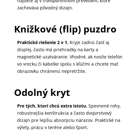
nájdete aj v
transparentnom
prevedení, ktoré
zachováva pôvodný dizajn.
MALÉ
SPOTREBIČE
Knižkové (flip) puzdro
KANCELÁRIA
Praktické riešenie 2 v 1.
Kryje zadnú časť aj
displej, často má priehradky na karty a
magnetické uzatváranie. Vhodné, ak nosíte telefón
ŽIVOTNÝ
vo vrecku či kabelke spolu s kľúčmi a chcete mať
obrazovku chránenú nepretržite.
ŠTÝL
A
OUTDOOR
Odolný kryt
Pre tých, ktorí chcú extra istotu.
Spevnené rohy,
KRÁSA
robustnejšia konštrukcia a často dvojvrstvový
A
dizajn pre lepšiu absorpciu nárazov. Praktické na
ZDRAVIE
výlety, prácu v teréne alebo šport.