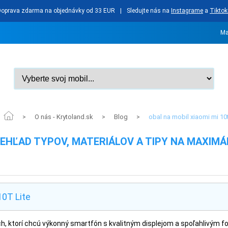
Doprava zdarma na objednávky od 33 EUR
|
Sledujte nás na
Instagrame
a
Tiktok
Ma
O nás - Krytoland.sk
Blog
obal na mobil xiaomi mi 10t
>
>
>
 PREHĽAD TYPOV, MATERIÁLOV A TIPY NA MAXI
10T Lite
ých, ktorí chcú výkonný smartfón s kvalitným displejom a spoľahlivým 