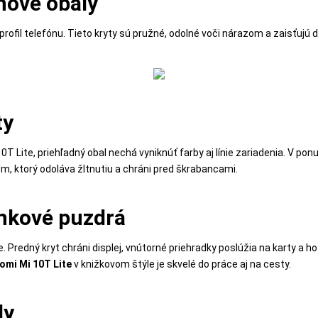
nové obaly
 profil telefónu. Tieto kryty sú pružné, odolné voči nárazom a zaisťu
ty
10T Lite, priehľadný obal nechá vyniknúť farby aj línie zariadenia. V po
m, ktorý odoláva žltnutiu a chráni pred škrabancami.
nkové puzdrá
redný kryt chráni displej, vnútorné priehradky poslúžia na karty a hot
omi Mi 10T Lite
v knižkovom štýle je skvelé do práce aj na cesty.
ly