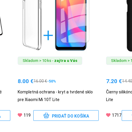
Skladom > 10 ks -
zajtra u Vás
Skladom > 1
8.00
€
7.20
€
16.00
€
14.4
-50%
é
Kompletná ochrana - kryt a tvrdené sklo
Čierny silikón
pre Xiaomi Mi 10T Lite
Lite
119
1717
A
PRIDAŤ DO KOŠÍKA