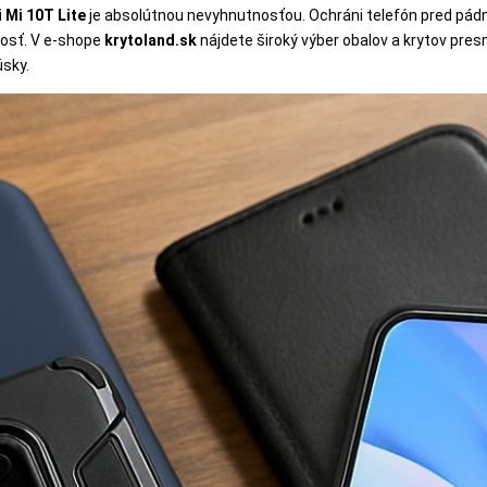
 Mi 10T Lite
je absolútnou nevyhnutnosťou. Ochráni telefón pred pád
nosť. V e-shope
krytoland.sk
nájdete široký výber obalov a krytov pres
úsky.