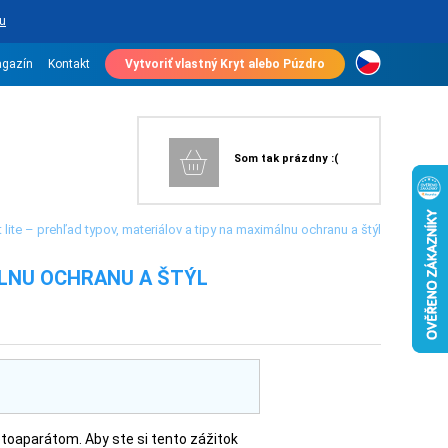
u
gazín
Kontakt
Vytvoriť vlastný Kryt alebo Púzdro
Som tak prázdny :(
 lite – prehľad typov, materiálov a tipy na maximálnu ochranu a štýl
MÁLNU OCHRANU A ŠTÝL
fotoaparátom. Aby ste si tento zážitok