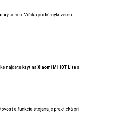
jú dobrý úchop. Vďaka protišmykovému
nuke nájdete
kryt na Xiaomi Mi 10T Lite
s
ovosť a funkcia stojana je praktická pri