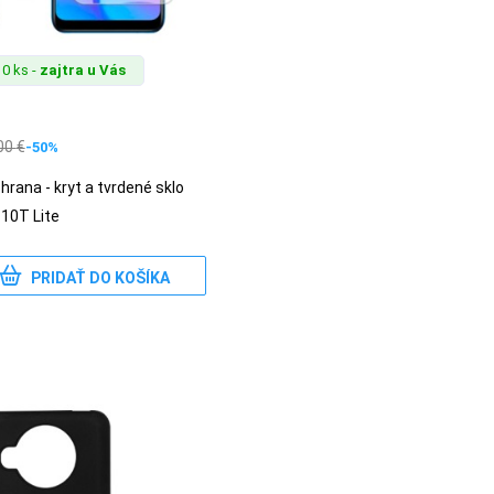
0 ks -
zajtra u Vás
00
€
-50%
rana - kryt a tvrdené sklo
 10T Lite
PRIDAŤ DO KOŠÍKA