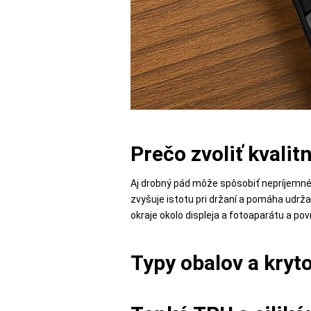
POPSOCKETY
SMART
HODINKY
A
Prečo zvoliť kvalit
PRÍSLUŠENSTVO
Aj drobný pád môže spôsobiť nepríjemné
zvyšuje istotu pri držaní a pomáha udrža
TV,
okraje okolo displeja a fotoaparátu a povr
FOTO,
AUDIO-
Typy obalov a kryt
VIDEO