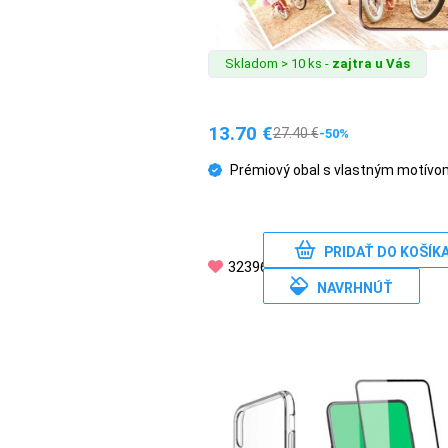
Skladom > 10 ks -
zajtra u Vás
13.70
€
27.40
€
-50%
Prémiový obal s vlastným motívo
PRIDAŤ DO KOŠÍK
32396
NAVRHNÚŤ