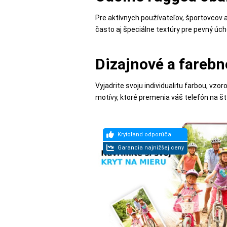
MATKA
Pre aktívnych používateľov, športovcov a
A
často aj špeciálne textúry pre pevný úc
DIEŤA
Dizajnové a farebn
DRONY
Vyjadrite svoju individualitu farbou, vz
motívy, ktoré premenia váš telefón na št
DOM,
DIELŇA
A
ZÁHRADA