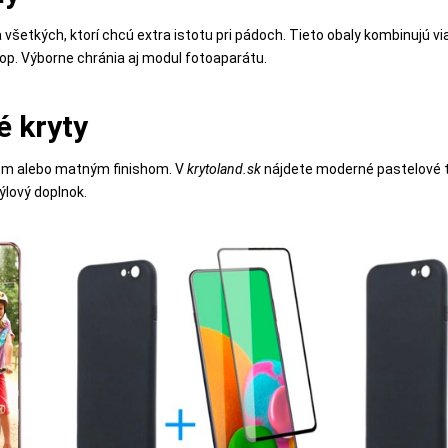
 všetkých, ktorí chcú extra istotu pri pádoch. Tieto obaly kombinujú vi
hop. Výborne chránia aj modul fotoaparátu.
é kryty
orom alebo matným finishom. V
krytoland.sk
nájdete moderné pastelové tó
ýlový doplnok.