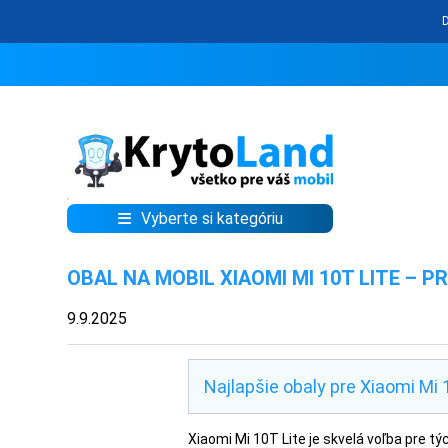
Vyberte si kategóriu
KRYTY
OBAL NA MOBIL XIAOMI MI 10T LITE –
A
PUZDRÁ
9.9.2025
NA
MOBIL
Najlapšie obaly pre Xiaomi Mi 
TVRDENÉ
Xiaomi Mi 10T Lite je skvelá voľba pre t