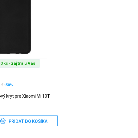
0 ks -
zajtra u Vás
0
€
-50%
ový kryt pre Xiaomi Mi 10T
PRIDAŤ DO KOŠÍKA