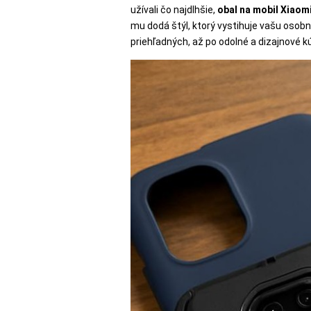
SKLÁ
užívali čo najdlhšie,
obal na mobil Xiaomi
mu dodá štýl, ktorý vystihuje vašu osob
priehľadných, až po odolné a dizajnové k
NABÍJANIE
ŠPORT
PRODUKTY
NA
MIERU
PRÍSLUŠENSTVO
PRE
MOBILY