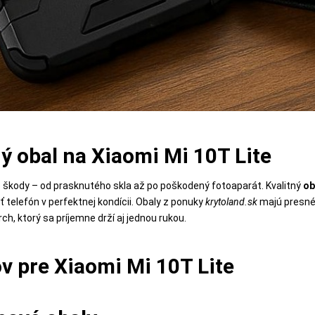
ný obal na Xiaomi Mi 10T Lite
 škody – od prasknutého skla až po poškodený fotoaparát. Kvalitný
ob
ť telefón v perfektnej kondícii. Obaly z ponuky
krytoland.sk
majú presné 
ch, ktorý sa príjemne drží aj jednou rukou.
ov pre Xiaomi Mi 10T Lite