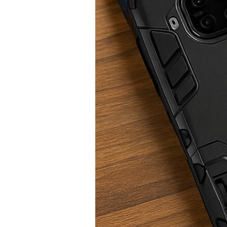
PRÍSLUŠENSTVO
PRE
TABLETY
PC
/
NOTEBOOK
/
GAMING
AUTOPRÍSLUŠENSTVO
SMART
DOMÁCNOSŤ