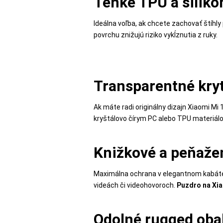
Tenké TPU a silikó
MALÉ
SPOTREBIČE
Ideálna voľba, ak chcete zachovať štíhly
povrchu znižujú riziko vykĺznutia z ruky.
KANCELÁRIA
Transparentné kry
ŽIVOTNÝ
ŠTÝL
Ak máte radi originálny dizajn Xiaomi Mi 
kryštálovo čírym PC alebo TPU materiálo
A
OUTDOOR
Knižkové a peňaže
KRÁSA
Maximálna ochrana v elegantnom kabáte. P
A
videách či videohovoroch.
Puzdro na Xia
ZDRAVIE
Odolné rugged oba