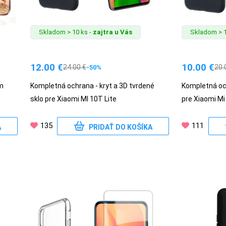
Skladom > 10 ks -
zajtra u Vás
Skladom > 1
12.00
€
10.00
€
24.00
€
20.
-50%
m
Kompletná ochrana - kryt a 3D tvrdené
Kompletná och
sklo pre Xiaomi MI 10T Lite
pre Xiaomi Mi
135
111
A
PRIDAŤ DO KOŠÍKA