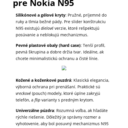
pre Nokia N95
DOMÁCNOSŤ
Silikónové a gélové kryty
: Pružné, príjemné do
ruky a tlmia bežné pády. Pre slider konštrukciu
POPSOCKETY
N95 existujú
dielové
verzie, ktoré rešpektujú
posúvanie a neblokujú mechanizmus.
Pevné plastové obaly (hard case)
: Tenší profil,
SMART
pevná škrupina a dobre držia tvar. Ideálne, ak
HODINKY
chcete minimalistickú ochranu a čisté línie.
A
PRÍSLUŠENSTVO
Kožené a koženkové puzdrá
: Klasická elegancia,
výborná ochrana pri prenášaní. Praktické sú
TV,
vreckové
(pouch) modely, ktoré úplne zakryjú
FOTO,
telefón, a
flip
varianty s predným krytom.
AUDIO-
Univerzálne púzdra
: Rozumná voľba, ak hľadáte
VIDEO
rýchle riešenie. Dôležitý je správny rozmer a
vyhotovenie, aby bol posuvný mechanizmus N95