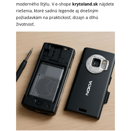
moderného štýlu. V e-shope
krytoland.sk
nájdete
SKLÁ
riešenia, ktoré sadnú legende aj dnešným
požiadavkám na praktickosť, dizajn a dlhú
životnosť.
NABÍJANIE
ŠPORT
PRODUKTY
NA
MIERU
PRÍSLUŠENSTVO
PRE
MOBILY