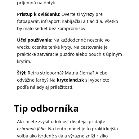
príjemná na dotyk.
MATKA
Prístup k ovládaniu
: Overte si výrezy pre
A
fotoaparát, infraport, nabíjačku a tlačidlá. Všetko
DIEŤA
by malo sedieť bez kompromisov.
Účel používania
: Na každodenné nosenie vo
vrecku oceníte tenké kryty. Na cestovanie je
DRONY
praktické zatváracie puzdro alebo pouch s úplným
krytím.
Štýl
: Retro strieborná? Matná čierna? Alebo
DOM,
odvážne farby? Na
krytoland.sk
si vyberiete
DIELŇA
podľa nálady aj príležitosti.
A
ZÁHRADA
Tip odborníka
Ak chcete zvýšiť odolnosť displeja, pridajte
ochrannú fóliu
. Na tento model je to praktickejšia
voľba ako tvrdené sklá a výrazne zníži riziko