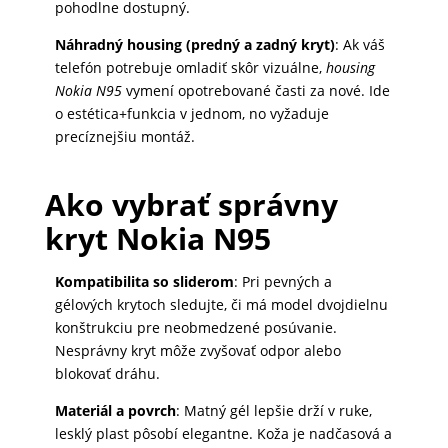
pohodlne dostupný.
MALÉ
Náhradný housing (predný a zadný kryt)
: Ak váš
SPOTREBIČE
telefón potrebuje omladiť skôr vizuálne,
housing
Nokia N95
vymení opotrebované časti za nové. Ide
o estética+funkcia v jednom, no vyžaduje
KANCELÁRIA
precíznejšiu montáž.
Ako vybrať správny
ŽIVOTNÝ
kryt Nokia N95
ŠTÝL
A
OUTDOOR
Kompatibilita so sliderom
: Pri pevných a
gélových krytoch sledujte, či má model dvojdielnu
konštrukciu pre neobmedzené posúvanie.
Nesprávny kryt môže zvyšovať odpor alebo
KRÁSA
blokovať dráhu.
A
ZDRAVIE
Materiál a povrch
: Matný gél lepšie drží v ruke,
lesklý plast pôsobí elegantne. Koža je nadčasová a