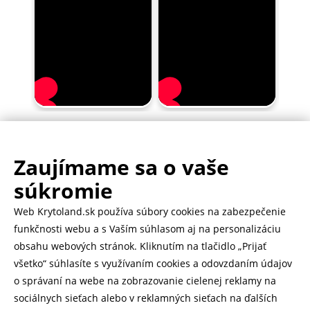
Zaujímame sa o vaše
.
500.000+ odoslaných balíčkov
súkromie
Web Krytoland.sk používa súbory cookies na zabezpečenie
Rychlé doručenie 1-2 dní
funkčnosti webu a s Vaším súhlasom aj na personalizáciu
obsahu webových stránok. Kliknutím na tlačidlo „Prijať
všetko“ súhlasíte s využívaním cookies a odovzdaním údajov
o správaní na webe na zobrazovanie cielenej reklamy na
Heureka
zobraziť recenzie
sociálnych sieťach alebo v reklamných sieťach na ďalších