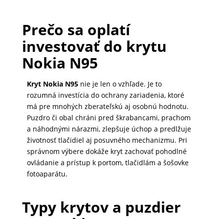
Prečo sa oplatí
PRÍSLUŠENSTVO
PRE
investovať do krytu
TABLETY
Nokia N95
Kryt Nokia N95
nie je len o vzhľade. Je to
PC
rozumná investícia do ochrany zariadenia, ktoré
/
má pre mnohých zberateľskú aj osobnú hodnotu.
NOTEBOOK
Puzdro či obal chráni pred škrabancami, prachom
/
a náhodnými nárazmi, zlepšuje úchop a predlžuje
GAMING
životnosť tlačidiel aj posuvného mechanizmu. Pri
správnom výbere dokáže kryt zachovať pohodlné
ovládanie a prístup k portom, tlačidlám a šošovke
fotoaparátu.
AUTOPRÍSLUŠENSTVO
Typy krytov a puzdier
SMART