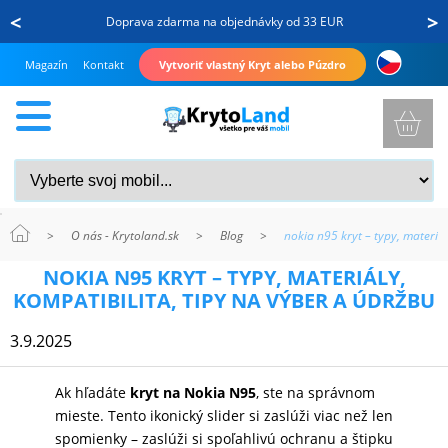
<
>
Doprava zdarma na objednávky od 33 EUR
Magazín
Kontakt
Vytvoriť vlastný Kryt alebo Púzdro
>
O nás - Krytoland.sk
>
Blog
>
nokia n95 kryt – typy, materiál
KRYTY
NOKIA N95 KRYT – TYPY, MATERIÁLY,
A
KOMPATIBILITA, TIPY NA VÝBER A ÚDRŽBU
PUZDRÁ
3.9.2025
NA
MOBIL
Ak hľadáte
kryt na Nokia N95
, ste na správnom
mieste. Tento ikonický slider si zaslúži viac než len
spomienky – zaslúži si spoľahlivú ochranu a štipku
TVRDENÉ