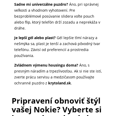
Sadne mi univerzálne puzdro?
Áno, pri správnej
veľkosti a vhodnom vyhotovení. Pre
bezproblémové posúvanie slidera voľte pouch
alebo flip, ktorý telefón drží zozadu a neprekáža v
dráhe.
Je lepší gél alebo plast?
Gél lepšie tlmí nárazy a
nešmýka sa, plast je tenší a zachová pôvodný tvar
telefónu. Závisí od preferencií a prostredia
používania.
Zvládnem výmenu housingu doma?
Áno, s
presným náradím a trpezlivosťou. Ak si nie ste istí,
zverte prácu servisu a medzičasom používajte
ochranné puzdro z
krytoland.sk
.
Pripravení obnoviť štýl
vašej Nokie? Vyberte si