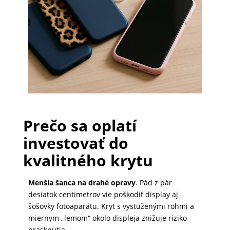
PRÍSLUŠENSTVO
PRE
TABLETY
PC
/
Prečo sa oplatí
NOTEBOOK
/
investovať do
GAMING
kvalitného krytu
Menšia šanca na drahé opravy
. Pád z pár
AUTOPRÍSLUŠENSTVO
desiatok centimetrov vie poškodiť display aj
šošovky fotoaparátu. Kryt s vystuženými rohmi a
miernym „lemom“ okolo displeja znižuje riziko
SMART
prasknutia.