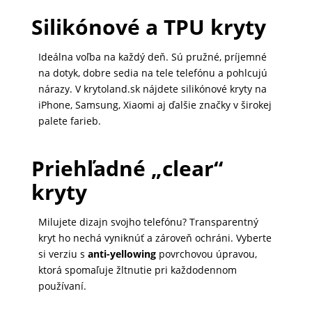
MALÉ
Silikónové a TPU kryty
SPOTREBIČE
Ideálna voľba na každý deň. Sú pružné, príjemné
na dotyk, dobre sedia na tele telefónu a pohlcujú
KANCELÁRIA
nárazy. V krytoland.sk nájdete silikónové kryty na
iPhone, Samsung, Xiaomi aj ďalšie značky v širokej
palete farieb.
ŽIVOTNÝ
ŠTÝL
Priehľadné „clear“
A
kryty
OUTDOOR
Milujete dizajn svojho telefónu? Transparentný
kryt ho nechá vyniknúť a zároveň ochráni. Vyberte
KRÁSA
si verziu s
anti-yellowing
povrchovou úpravou,
A
ktorá spomaľuje žltnutie pri každodennom
ZDRAVIE
používaní.