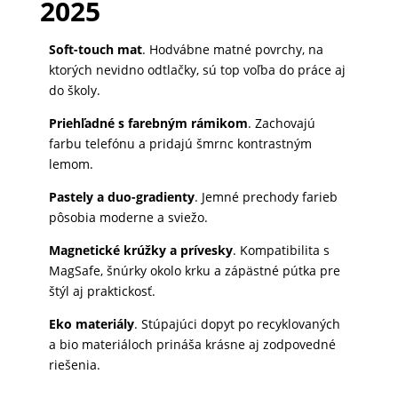
2025
Soft-touch mat
. Hodvábne matné povrchy, na
ktorých nevidno odtlačky, sú top voľba do práce aj
do školy.
Priehľadné s farebným rámikom
. Zachovajú
farbu telefónu a pridajú šmrnc kontrastným
lemom.
Pastely a duo-gradienty
. Jemné prechody farieb
pôsobia moderne a sviežo.
Magnetické krúžky a prívesky
. Kompatibilita s
MagSafe, šnúrky okolo krku a zápästné pútka pre
štýl aj praktickosť.
Eko materiály
. Stúpajúci dopyt po recyklovaných
a bio materiáloch prináša krásne aj zodpovedné
riešenia.