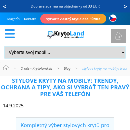
<
>
Doprava zdarma na objednávky od 33 EUR
Magazín
Kontakt
Vytvoriť vlastný Kryt alebo Púzdro
>
O nás - Krytoland.sk
>
Blog
>
stylove kryty na mobily: trendy
KRYTY
STYLOVE KRYTY NA MOBILY: TRENDY,
A
OCHRANA A TIPY, AKO SI VYBRAŤ TEN PRAVÝ
PUZDRÁ
PRE VÁŠ TELEFÓN
NA
14.9.2025
MOBIL
Kompletný výber stylových krytů pro
TVRDENÉ