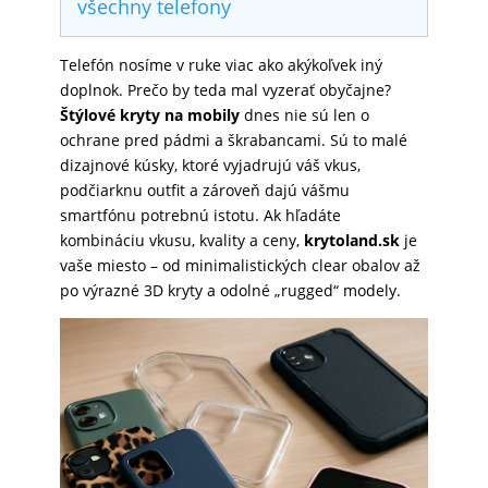
všechny telefony
SKLÁ
Telefón nosíme v ruke viac ako akýkoľvek iný
doplnok. Prečo by teda mal vyzerať obyčajne?
NABÍJANIE
Štýlové kryty na mobily
dnes nie sú len o
ochrane pred pádmi a škrabancami. Sú to malé
dizajnové kúsky, ktoré vyjadrujú váš vkus,
ŠPORT
podčiarknu outfit a zároveň dajú vášmu
smartfónu potrebnú istotu. Ak hľadáte
kombináciu vkusu, kvality a ceny,
krytoland.sk
je
vaše miesto – od minimalistických clear obalov až
PRODUKTY
po výrazné 3D kryty a odolné „rugged“ modely.
NA
MIERU
PRÍSLUŠENSTVO
PRE
MOBILY