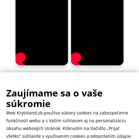
Zaujímame sa o vaše
.
500.000+ odoslaných balíčkov
súkromie
Web Krytoland.sk používa súbory cookies na zabezpečenie
Rychlé doručenie 1-2 dní
funkčnosti webu a s Vaším súhlasom aj na personalizáciu
obsahu webových stránok. Kliknutím na tlačidlo „Prijať
všetko“ súhlasíte s využívaním cookies a odovzdaním údajov