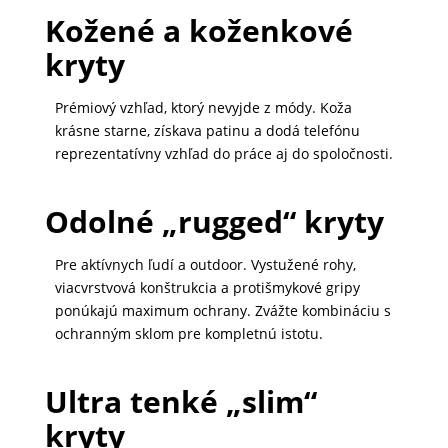
Kožené a koženkové
MATKA
kryty
A
DIEŤA
Prémiový vzhľad, ktorý nevyjde z módy. Koža
krásne starne, získava patinu a dodá telefónu
reprezentatívny vzhľad do práce aj do spoločnosti.
DRONY
Odolné „rugged“ kryty
DOM,
DIELŇA
Pre aktívnych ľudí a outdoor. Vystužené rohy,
viacvrstvová konštrukcia a protišmykové gripy
A
ponúkajú maximum ochrany. Zvážte kombináciu s
ZÁHRADA
ochranným sklom pre kompletnú istotu.
Ultra tenké „slim“
kryty