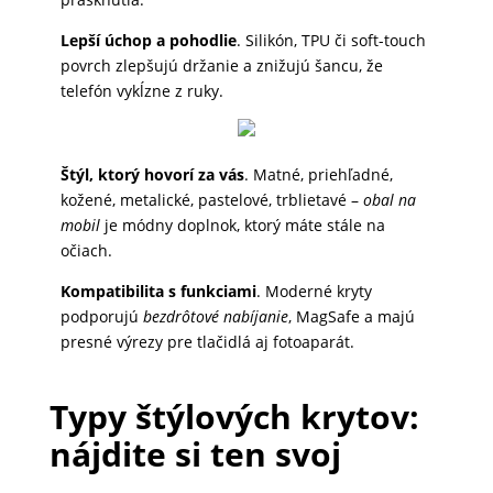
DOMÁCNOSŤ
Lepší úchop a pohodlie
. Silikón, TPU či soft-touch
povrch zlepšujú držanie a znižujú šancu, že
telefón vykĺzne z ruky.
POPSOCKETY
Štýl, ktorý hovorí za vás
. Matné, priehľadné,
SMART
kožené, metalické, pastelové, trblietavé –
obal na
HODINKY
mobil
je módny doplnok, ktorý máte stále na
A
očiach.
PRÍSLUŠENSTVO
Kompatibilita s funkciami
. Moderné kryty
podporujú
bezdrôtové nabíjanie
, MagSafe a majú
presné výrezy pre tlačidlá aj fotoaparát.
TV,
FOTO,
Typy štýlových krytov:
AUDIO-
VIDEO
nájdite si ten svoj