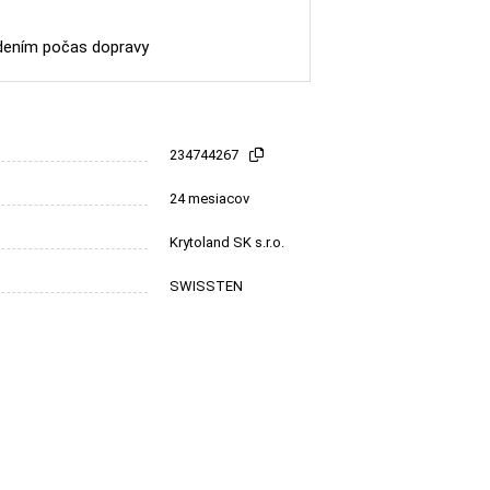
dením počas dopravy
234744267
24 mesiacov
Krytoland SK s.r.o.
SWISSTEN