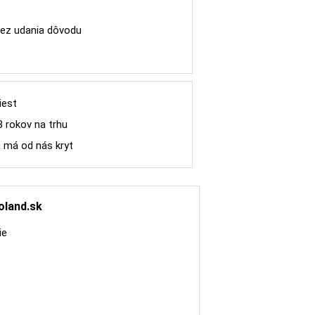
ez udania dôvodu
iest
8 rokov na trhu
R má od nás kryt
oland.sk
ie