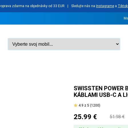
Doprava zdarma na objednávky od 33 EUR
|
Sledujte nás na
Instagrame
a
Tiktok
Ma
SWISSTEN POWER B
KÁBLAMI USB-C A 
4.9
z 5
(1200)
25.99 €
51.98 €