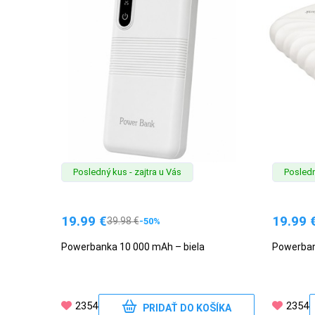
Posledný kus - zajtra u Vás
Posledn
19.99
€
19.99
39.98
€
-50%
Powerbanka 10 000 mAh – biela
Powerban
2354
2354
PRIDAŤ DO KOŠÍKA