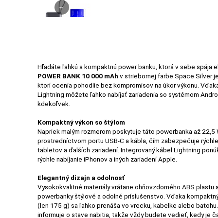
›
PRÍSLUŠENSTVO
PRE
TABLETY
Hľadáte ľahkú a kompaktnú power banku, ktorá v sebe spája e
POWER BANK 10 000 mAh
v striebornej farbe Space Silver j
PC
ktorí ocenia pohodlie bez kompromisov na úkor výkonu. Vďa
Lightning môžete ľahko nabíjať zariadenia so systémom Andro
/
kdekoľvek.
NOTEBOOK
/
Kompaktný výkon so štýlom
GAMING
Napriek malým rozmerom poskytuje táto powerbanka až 22,5
prostredníctvom portu USB-C a kábla, čím zabezpečuje rýchle 
tabletov a ďalších zariadení. Integrovaný kábel Lightning ponú
rýchle nabíjanie iPhonov a iných zariadení Apple.
AUTOPRÍSLUŠENSTVO
Elegantný dizajn a odolnosť
Vysokokvalitné materiály vrátane ohňovzdorného ABS plastu a 
powerbanky štýlové a odolné príslušenstvo. Vďaka kompaktn
(len 175 g) sa ľahko prenáša vo vrecku, kabelke alebo batohu
SMART
informuje o stave nabitia, takže vždy budete vedieť, kedy je ča
DOMÁCNOSŤ