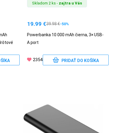
Skladom 2 ks -
zajtra u Vás
19.99
€
39.98
€
-50%
mAh
Powerbanka 10 000 mAh čierna, 3× USB-
rôtové
A port
2354
OŠÍKA
PRIDAŤ DO KOŠÍKA