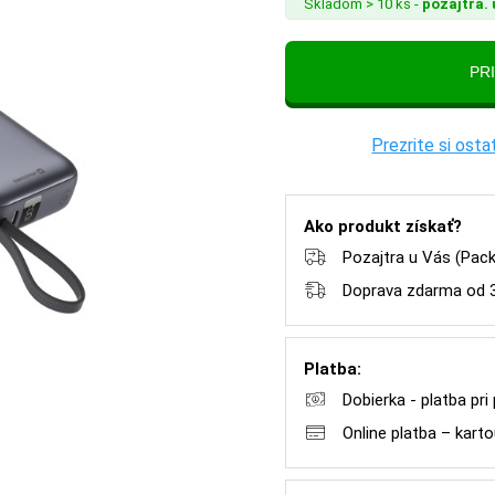
Skladom > 10 ks -
pozajtra. 
Prezrite si os
Ako produkt získať?
Pozajtra u Vás (Pac
Doprava zdarma od 
Platba:
Dobierka - platba pri
Online platba – kar