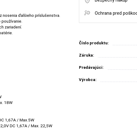
Bezpečný nákup
Ochrana pred poško
z nosenia ďalšieho príslušenstva.
 používanie.
ch zariadení.
atérie.
Číslo produktu:
Záruka:
Predávajúci:
Výrobca:
W
ax. 18W
 DC 1,67A / Max.5W
12,0V DC 1,67A / Max. 22,5W