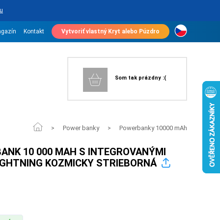
u
gazín
Kontakt
Vytvoriť vlastný Kryt alebo Púzdro
Som tak prázdny :(
Power banky
Powerbanky 10000 mAh
>
>
ANK 10 000 MAH S INTEGROVANÝMI
LIGHTNING KOZMICKY STRIEBORNÁ