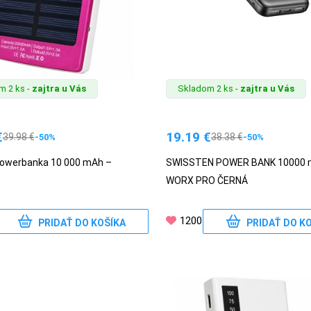
m 2 ks -
zajtra u Vás
Skladom 2 ks -
zajtra u Vás
€
19.19
€
39.98
€
38.38
€
-50%
-50%
powerbanka 10 000 mAh –
SWISSTEN POWER BANK 10000
WORX PRO ČERNÁ
1200
PRIDAŤ DO KOŠÍKA
PRIDAŤ DO K