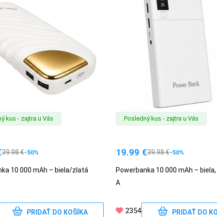
ý kus - zajtra u Vás
Posledný kus - zajtra u Vás
€
19.99
€
39.98
€
39.98
€
-50%
-50%
ka 10 000 mAh – biela/zlatá
Powerbanka 10 000 mAh – biela,
A
2354
PRIDAŤ DO KOŠÍKA
PRIDAŤ DO K