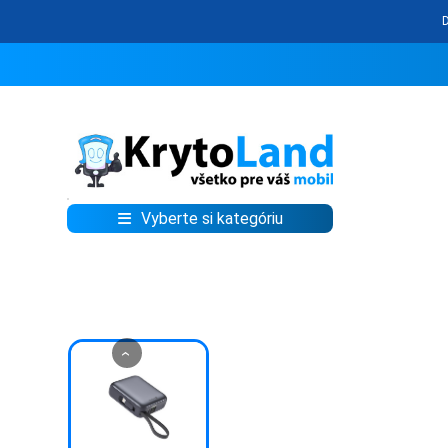
Vyberte si kategóriu
KRYTY
A
PUZDRÁ
NA
MOBIL
‹
TVRDENÉ