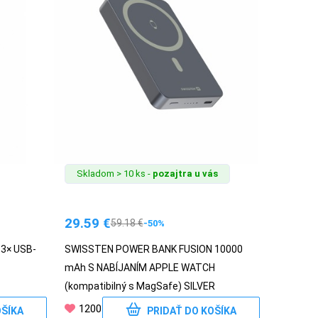
Skladom > 10 ks -
pozajtra u vás
29.59
€
59.18
€
-50%
 3× USB-
SWISSTEN POWER BANK FUSION 10000
mAh S NABÍJANÍM APPLE WATCH
(kompatibilný s MagSafe) SILVER
1200
OŠÍKA
PRIDAŤ DO KOŠÍKA