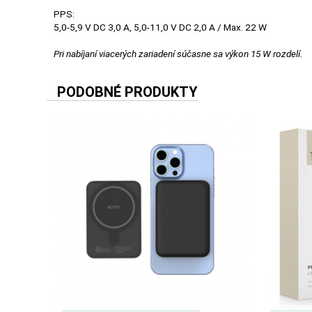
MALÉ
PPS:
SPOTREBIČE
5,0-5,9 V DC 3,0 A, 5,0-11,0 V DC 2,0 A / Max. 22 W
Pri nabíjaní viacerých zariadení súčasne sa výkon 15 W rozdelí.
KANCELÁRIA
PODOBNÉ PRODUKTY
ŽIVOTNÝ
ŠTÝL
A
OUTDOOR
KRÁSA
A
ZDRAVIE