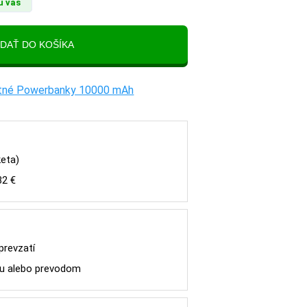
u vás
tatné Powerbanky 10000 mAh
keta)
32 €
 prevzatí
tou alebo prevodom