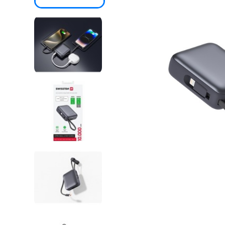
SKLÁ
NABÍJANIE
ŠPORT
PRODUKTY
NA
MIERU
PRÍSLUŠENSTVO
PRE
MOBILY