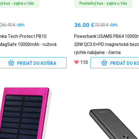
ý kus - zajtra u Vás
Posledný kus - zajtra u Vás
€
36.00
€
66.40
€
72.00
€
-50%
-50%
nka Tech-Protect PB10
Powerbank USAMS PB64 10000
MagSafe 10000mAh - ružová
20W QC3.0+PD magnetické bezd
rýchle nabíjanie - čierna
110
PRIDAŤ DO KOŠÍKA
PRIDAŤ DO K