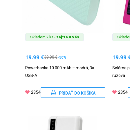
Skladom 2 ks -
zajtra u Vás
Sklado
19.99
€
19.99
39.98
€
-50%
Powerbanka 10 000 mAh – modrá, 3×
Solárna 
USB-A
ružová
2354
2354
PRIDAŤ DO KOŠÍKA