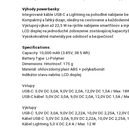
Výhody powerbanky:
Integrované káble USB-C a Lightning na pohodlné nabíjanie be
Kompaktný a ľahký dizajn, ideálny na cestovanie a každodenné
POPSOCKETY
Výstupný výkon až 22,5 W na rýchle nabíjanie smartfónov a iný
LCD displej na jednoduché zobrazenie zostávajúcej kapacity b
Vysokokvalitné materiály pre odolnosť a bezpečnosť.
SMART
Specifications:
HODINKY
Capacity: 10,000 mAh (3.85V, 38.5 Wh)
Battery Type: Li-Polymer
A
Dimensions: Hmotnosť: 175 g
PRÍSLUŠENSTVO
Materiál: ohňovzdorný plast ABS + polykarbonát
Indikátor stavu nabitia: LCD displej
Vstupy:
TV,
USB-C: 5.0V DC 3,0A, 9,0V DC 2,0A, 12,0V DC 1,5A / Max. 18
FOTO,
USB-C kábel: 5,0V DC 3,0A, 9,0V DC 2,0A, 12,0V DC 1,5A / M
AUDIO-
Výstupy:
VIDEO
USB-C: 5,0V DC 3,0A, 9,0V DC 2,22A, 10,0V DC 2,25A, 12,0V
Kábel USB-C: 5,0V DC 3,0A, 9,0V DC 2,22A, 10,0V DC 2,25A, 
Kábel Lightning.5,0 V DC 2,4 A / Max. 12 W