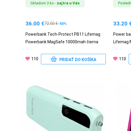
Skladom 3 ks -
zajtra u Vás
Posledn
MATKA
A
DIEŤA
36.00
€
33.20
72.00
€
-50%
Powerbank Tech-Protect PB11 Lifemag
Power ba
Powerbank MagSafe 10000mah čierna
Lifemag 
DRONY
110
110
PRIDAŤ DO KOŠÍKA
DOM,
DIELŇA
A
ZÁHRADA