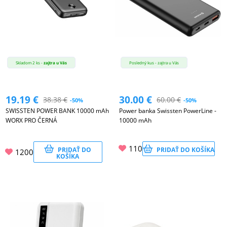
Skladom 2 ks -
zajtra u Vás
Posledný kus - zajtra u Vás
19.19
€
30.00
€
38.38
€
60.00
€
-50%
-50%
SWISSTEN POWER BANK 10000 mAh
Power banka Swissten PowerLine -
WORX PRO ČERNÁ
10000 mAh
110
PRIDAŤ DO
PRIDAŤ DO KOŠÍKA
1200
KOŠÍKA