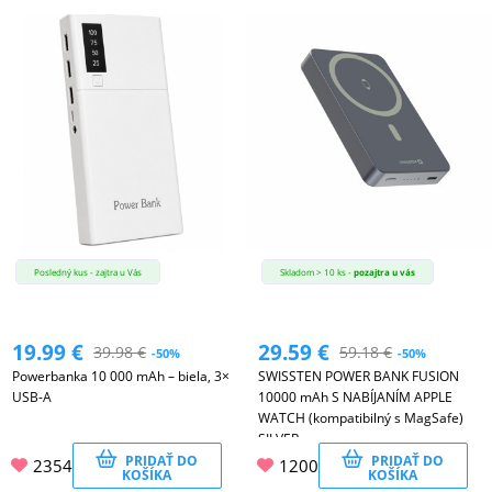
Posledný kus - zajtra u Vás
Skladom > 10 ks -
pozajtra u vás
19.99
€
29.59
€
39.98
€
59.18
€
-50%
-50%
Powerbanka 10 000 mAh – biela, 3×
SWISSTEN POWER BANK FUSION
USB-A
10000 mAh S NABÍJANÍM APPLE
WATCH (kompatibilný s MagSafe)
SILVER
PRIDAŤ DO
PRIDAŤ DO
2354
1200
KOŠÍKA
KOŠÍKA