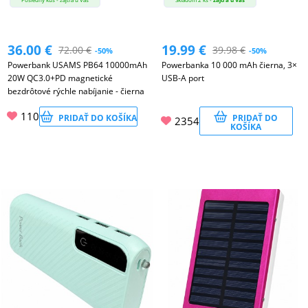
36.00
€
19.99
€
72.00
€
39.98
€
-50%
-50%
Powerbank USAMS PB64 10000mAh
Powerbanka 10 000 mAh čierna, 3×
20W QC3.0+PD magnetické
USB-A port
bezdrôtové rýchle nabíjanie - čierna
110
PRIDAŤ DO KOŠÍKA
PRIDAŤ DO
2354
KOŠÍKA