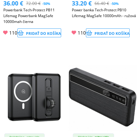
36.00
€
33.20
€
72.00
€
66.40
€
-50%
-50%
Powerbank Tech-Protect PB11
Power banka Tech-Protect PB10
Lifemag Powerbank MagSafe
Lifemag MagSafe 10000mAh - ružová
10000mah čierna
110
110
PRIDAŤ DO KOŠÍKA
PRIDAŤ DO KOŠÍKA
Posledný kus - zajtra u Vás
Skladom 2 ks -
zajtra u Vás