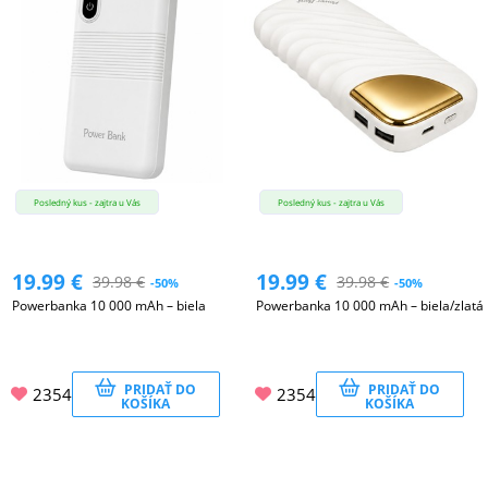
Posledný kus - zajtra u Vás
Posledný kus - zajtra u Vás
19.99
€
19.99
€
39.98
€
39.98
€
-50%
-50%
Powerbanka 10 000 mAh – biela
Powerbanka 10 000 mAh – biela/zlatá
PRIDAŤ DO
PRIDAŤ DO
2354
2354
KOŠÍKA
KOŠÍKA