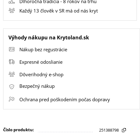
Dlhoročná tradícia - 8 rokov na trhu
Každý 13 člověk v SR má od nás kryt
SMART
HODINKY
A
Výhody nákupu na Krytoland.sk
PRÍSLUŠENSTVO
Nákup bez regustrácie
Expresné odoslianie
TV,
FOTO,
Dôverihodný e-shop
AUDIO-
VIDEO
Bezpečný nákup
Ochrana pred poškodením počas dopravy
MALÉ
SPOTREBIČE
Číslo produktu:
251388798