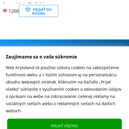
(kompatibilný s MagSafe)
PRIDAŤ DO
1200
KOŠÍKA
.
500.000+ odoslaných balíčkov
Zaujímame sa o vaše súkromie
Web Krytoland.sk používa súbory cookies na zabezpečenie
Rychlé doručenie 1-2 dní
funkčnosti webu a s Vaším súhlasom aj na personalizáciu
obsahu webových stránok. Kliknutím na tlačidlo „Prijať
všetko“ súhlasíte s využívaním cookies a odovzdaním údajov
o správaní na webe na zobrazovanie cielenej reklamy na
Heureka
zobraziť recenzie
sociálnych sieťach alebo v reklamných sieťach na ďalších
weboch.
Instagram
5.643 fanúšikov
PRIJAŤ VŠETKO