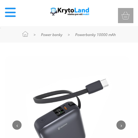
>
Power banky
>
Powerbanky 10000 mAh
KRYTY
A
PUZDRÁ
NA
MOBIL
TVRDENÉ
SKLÁ
‹
›
NABÍJANIE