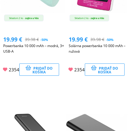
Skladom 2 ks -
zajtra u Vás
Skladom 2 ks -
zajtra u Vás
19.99
€
19.99
€
39.98
€
39.98
€
-50%
-50%
Powerbanka 10 000 mAh – modrá, 3×
Solárna powerbanka 10 000 mAh –
USB-A
ružová
PRIDAŤ DO
PRIDAŤ DO
2354
2354
KOŠÍKA
KOŠÍKA