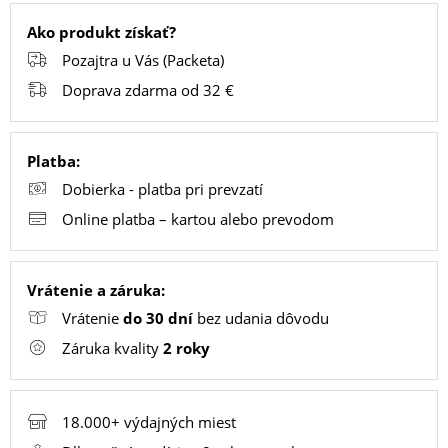
Ako produkt získať?
Pozajtra u Vás (Packeta)
PC
/
Doprava zdarma od 32 €
NOTEBOOK
/
Platba:
GAMING
Dobierka - platba pri prevzatí
Online platba – kartou alebo prevodom
AUTOPRÍSLUŠENSTVO
Vrátenie a záruka:
SMART
Vrátenie
do 30 dní
bez udania dôvodu
DOMÁCNOSŤ
Záruka kvality
2 roky
POPSOCKETY
18.000+ výdajných miest