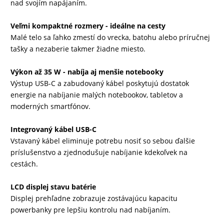
nad svojím napájaním.
DRONY
Veľmi kompaktné rozmery - ideálne na cesty
Malé telo sa ľahko zmestí do vrecka, batohu alebo príručnej
tašky a nezaberie takmer žiadne miesto.
DOM,
DIELŇA
Výkon až 35 W - nabíja aj menšie notebooky
A
Výstup USB-C a zabudovaný kábel poskytujú dostatok
energie na nabíjanie malých notebookov, tabletov a
ZÁHRADA
moderných smartfónov.
Integrovaný kábel USB-C
Vstavaný kábel eliminuje potrebu nosiť so sebou ďalšie
príslušenstvo a zjednodušuje nabíjanie kdekoľvek na
cestách.
LCD displej stavu batérie
Displej prehľadne zobrazuje zostávajúcu kapacitu
powerbanky pre lepšiu kontrolu nad nabíjaním.