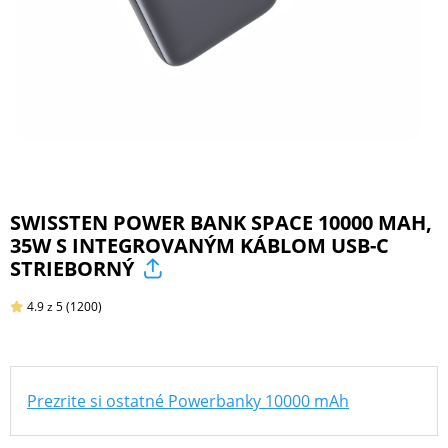
ŠPORT
PRODUKTY
NA
MIERU
SWISSTEN POWER BANK SPACE 10000 MAH,
35W S INTEGROVANÝM KÁBLOM USB-C
PRÍSLUŠENSTVO
STRIEBORNÝ
PRE
MOBILY
4.9
z 5
(1200)
PRÍSLUŠENSTVO
Prezrite si ostatné Powerbanky 10000 mAh
PRE
TABLETY