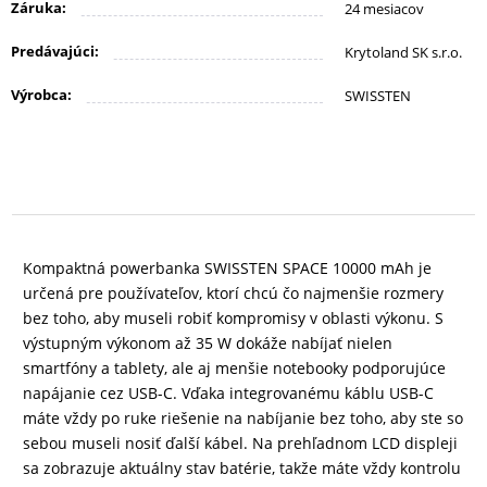
KANCELÁRIA
Záruka:
24 mesiacov
Predávajúci:
Krytoland SK s.r.o.
ŽIVOTNÝ
Výrobca:
SWISSTEN
ŠTÝL
A
OUTDOOR
KRÁSA
Kompaktná powerbanka SWISSTEN SPACE 10000 mAh je
A
určená pre používateľov, ktorí chcú čo najmenšie rozmery
ZDRAVIE
bez toho, aby museli robiť kompromisy v oblasti výkonu. S
výstupným výkonom až 35 W dokáže nabíjať nielen
smartfóny a tablety, ale aj menšie notebooky podporujúce
MATKA
napájanie cez USB-C. Vďaka integrovanému káblu USB-C
máte vždy po ruke riešenie na nabíjanie bez toho, aby ste so
A
sebou museli nosiť ďalší kábel. Na prehľadnom LCD displeji
DIEŤA
sa zobrazuje aktuálny stav batérie, takže máte vždy kontrolu