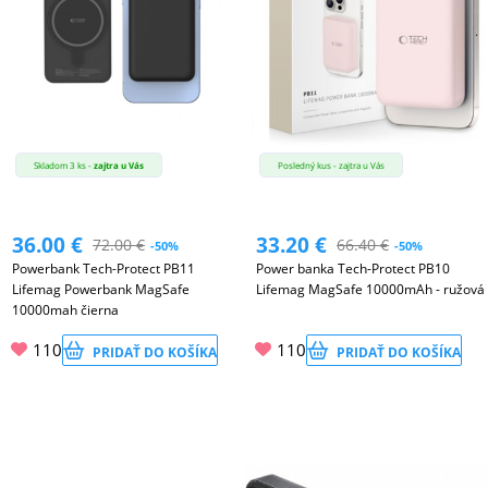
Skladom 3 ks -
zajtra u Vás
Posledný kus - zajtra u Vás
36.00
€
33.20
€
72.00
€
66.40
€
-50%
-50%
Powerbank Tech-Protect PB11
Power banka Tech-Protect PB10
Lifemag Powerbank MagSafe
Lifemag MagSafe 10000mAh - ružová
10000mah čierna
110
110
PRIDAŤ DO KOŠÍKA
PRIDAŤ DO KOŠÍKA