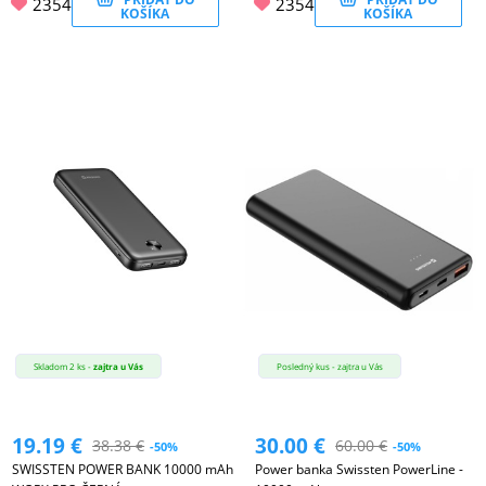
2354
2354
KOŠÍKA
KOŠÍKA
Skladom 2 ks -
zajtra u Vás
Posledný kus - zajtra u Vás
19.19
€
30.00
€
38.38
€
60.00
€
-50%
-50%
SWISSTEN POWER BANK 10000 mAh
Power banka Swissten PowerLine -