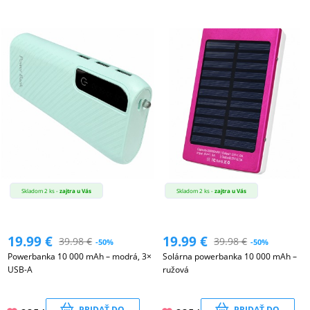
Skladom 2 ks -
zajtra u Vás
Skladom 2 ks -
zajtra u Vás
19.99
€
19.99
€
39.98
€
39.98
€
-50%
-50%
Powerbanka 10 000 mAh – modrá, 3×
Solárna powerbanka 10 000 mAh –
USB-A
ružová
PRIDAŤ DO
PRIDAŤ DO