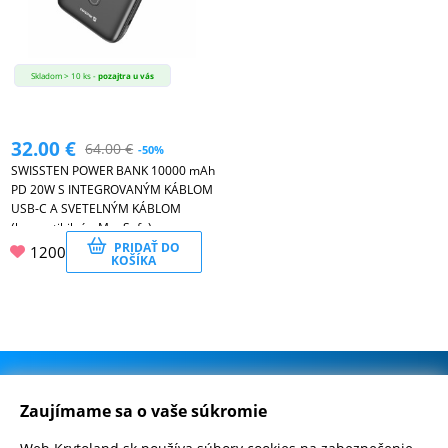
Skladom > 10 ks -
pozajtra u vás
32.00
€
64.00
€
-50%
SWISSTEN POWER BANK 10000 mAh
PD 20W S INTEGROVANÝM KÁBLOM
USB-C A SVETELNÝM KÁBLOM
(kompatibilný s MagSafe)
PRIDAŤ DO
1200
KOŠÍKA
.
500.000+ odoslaných balíčkov
Zaujímame sa o vaše súkromie