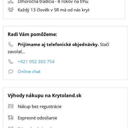
Dlhoročná tradícia - 8 rokov na trhu
Každý 13 člověk v SR má od nás kryt
SMART
HODINKY
A
Radi Vám pomôžeme:
PRÍSLUŠENSTVO
Prijímame aj telefonické objednávky.
Stačí
zavolať...
TV,
+421 952 393 754
FOTO,
AUDIO-
Online chat
VIDEO
Výhody nákupu na Krytoland.sk
MALÉ
Nákup bez regustrácie
SPOTREBIČE
Expresné odoslianie