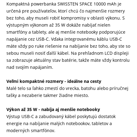
Kompaktná powerbanka SWISSTEN SPACE 10000 mAh je
určená pre používateľov, ktorí chcú čo najmenšie rozmery
DRONY
bez toho, aby museli robiť kompromisy v oblasti výkonu. S
výstupným výkonom až 35 W dokáže nabíjať nielen
smartfóny a tablety, ale aj menšie notebooky podporujúce
DOM,
napájanie cez USB-C. Vďaka integrovanému káblu USB-C
DIELŇA
máte vždy po ruke riešenie na nabíjanie bez toho, aby ste so
A
sebou museli nosiť ďalší kábel. Na prehľadnom LCD displeji
ZÁHRADA
sa zobrazuje aktuálny stav batérie, takže máte vždy kontrolu
nad svojím napájaním.
Veľmi kompaktné rozmery - ideálne na cesty
Malé telo sa ľahko zmestí do vrecka, batohu alebo príručnej
tašky a nezaberie takmer žiadne miesto.
Výkon až 35 W - nabíja aj menšie notebooky
Výstup USB-C a zabudovaný kábel poskytujú dostatok
energie na nabíjanie malých notebookov, tabletov a
moderných smartfónov.