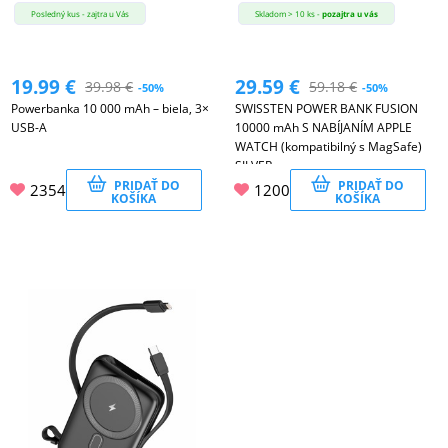
Posledný kus - zajtra u Vás
Skladom > 10 ks -
pozajtra u vás
19.99
€
29.59
€
39.98
€
59.18
€
-50%
-50%
Powerbanka 10 000 mAh – biela, 3×
SWISSTEN POWER BANK FUSION
USB-A
10000 mAh S NABÍJANÍM APPLE
WATCH (kompatibilný s MagSafe)
SILVER
PRIDAŤ DO
PRIDAŤ DO
2354
1200
KOŠÍKA
KOŠÍKA