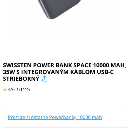
ŠPORT
PRODUKTY
NA
MIERU
SWISSTEN POWER BANK SPACE 10000 MAH,
35W S INTEGROVANÝM KÁBLOM USB-C
PRÍSLUŠENSTVO
STRIEBORNÝ
PRE
MOBILY
4.9
z 5
(1200)
PRÍSLUŠENSTVO
Prezrite si ostatné Powerbanky 10000 mAh
PRE
TABLETY