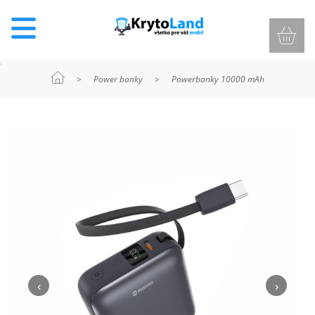
>
Power banky
>
Powerbanky 10000 mAh
KRYTY
A
PUZDRÁ
NA
MOBIL
TVRDENÉ
SKLÁ
‹
›
NABÍJANIE