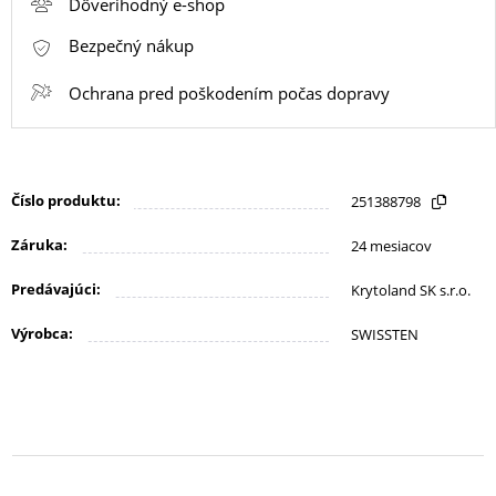
Dôverihodný e-shop
KANCELÁRIA
Bezpečný nákup
ŽIVOTNÝ
Ochrana pred poškodením počas dopravy
ŠTÝL
A
OUTDOOR
Číslo produktu:
251388798
Záruka:
24 mesiacov
KRÁSA
A
Predávajúci:
Krytoland SK s.r.o.
ZDRAVIE
Výrobca:
SWISSTEN
MATKA
A
DIEŤA