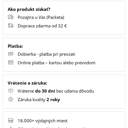
Ako produkt získať?
Pozajtra u Vás (Packeta)
PC
/
Doprava zdarma od 32 €
NOTEBOOK
/
Platba:
GAMING
Dobierka - platba pri prevzatí
Online platba – kartou alebo prevodom
AUTOPRÍSLUŠENSTVO
Vrátenie a záruka:
SMART
Vrátenie
do 30 dní
bez udania dôvodu
DOMÁCNOSŤ
Záruka kvality
2 roky
POPSOCKETY
18.000+ výdajných miest