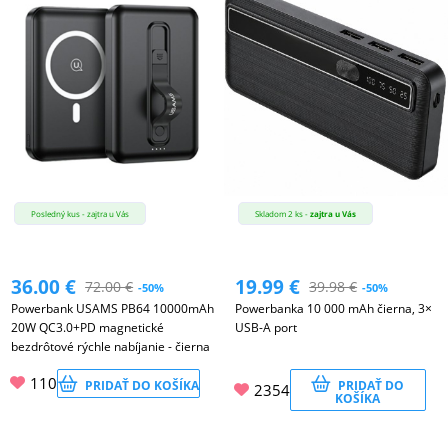
Posledný kus - zajtra u Vás
Skladom 2 ks -
zajtra u Vás
36.00
€
19.99
€
72.00
€
39.98
€
-50%
-50%
Powerbank USAMS PB64 10000mAh
Powerbanka 10 000 mAh čierna, 3×
20W QC3.0+PD magnetické
USB-A port
bezdrôtové rýchle nabíjanie - čierna
110
PRIDAŤ DO KOŠÍKA
PRIDAŤ DO
2354
KOŠÍKA