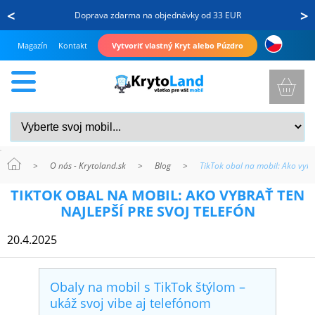
<
>
Doprava zdarma na objednávky od 33 EUR
Magazín
Kontakt
Vytvoriť vlastný Kryt alebo Púzdro
>
O nás - Krytoland.sk
>
Blog
>
TikTok obal na mobil: Ako vybra
KRYTY
TIKTOK OBAL NA MOBIL: AKO VYBRAŤ TEN
A
NAJLEPŠÍ PRE SVOJ TELEFÓN
PUZDRÁ
20.4.2025
NA
MOBIL
Obaly na mobil s TikTok štýlom –
ukáž svoj vibe aj telefónom
TVRDENÉ