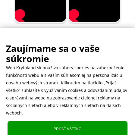
Zaujímame sa o vaše
.
500.000+ odoslaných balíčkov
súkromie
Web Krytoland.sk používa súbory cookies na zabezpečenie
Rychlé doručenie 1-2 dní
funkčnosti webu a s Vaším súhlasom aj na personalizáciu
obsahu webových stránok. Kliknutím na tlačidlo „Prijať
všetko“ súhlasíte s využívaním cookies a odovzdaním údajov
o správaní na webe na zobrazovanie cielenej reklamy na
Heureka
zobraziť recenzie
sociálnych sieťach alebo v reklamných sieťach na ďalších
weboch.
Instagram
5.643 fanúšikov
PRIJAŤ VŠETKO