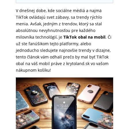
SKLÁ
V dnešnej dobe, kde sociálne médiá a najmä
TikTok ovládajú svet zábavy, sa trendy rýchlo
menia. Avšak, jedným z trendov, ktorý sa stal
NABÍJANIE
absolútnou nevyhnutnosťou pre každého
milovníka technológií, je
TikTok obal na mobil
. Či
už ste fanúšikom tejto platformy, alebo
ŠPORT
jednoducho sledujete najnovšie trendy v dizajne,
tento článok vám odhalí prečo by mal byť TikTok
obal na váš mobil práve z krytoland.sk vo vašom
nákupnom košíku!
PRODUKTY
NA
MIERU
PRÍSLUŠENSTVO
PRE
MOBILY