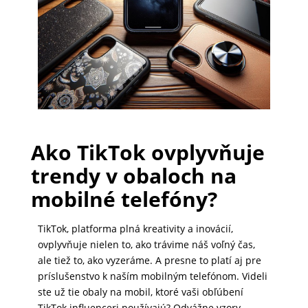
PRÍSLUŠENSTVO
PRE
TABLETY
PC
/
Ako TikTok ovplyvňuje
NOTEBOOK
trendy v obaloch na
/
mobilné telefóny?
GAMING
TikTok, platforma plná kreativity a inovácií,
ovplyvňuje nielen to, ako trávime náš voľný čas,
AUTOPRÍSLUŠENSTVO
ale tiež to, ako vyzeráme. A presne to platí aj pre
príslušenstvo k naším mobilným telefónom. Videli
ste už tie obaly na mobil, ktoré vaši obľúbení
SMART
TikTok influenceri používajú? Odvážne vzory,