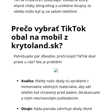
DOMÁCNOSŤ
vtipné citáty, bling-bling a unikátne dizajny, to
všetko môže byť aj na vašom telefóne!
POPSOCKETY
Prečo vybrať TikTok
obal na mobil z
SMART
krytoland.sk?
HODINKY
A
Potrebujete pár dôvodov, prečo kúpiť TikTok obal
PRÍSLUŠENSTVO
práve u nás? Nie je problém!
TV,
Kvalita:
Všetky naše obaly sú vyrobené z
FOTO,
mimoriadne odolných materiálov, aby váš
telefón bol chránený pred pádmi, škrabancami
AUDIO-
a iným mechanickým poškodením.
VIDEO
Dizajn:
Naša ponuka zahrňuje obaly, ktoré