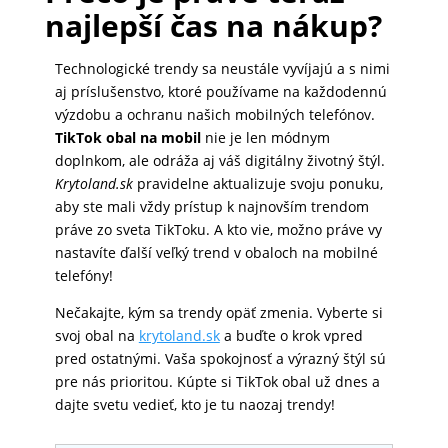
najlepší čas na nákup?
Technologické trendy sa neustále vyvíjajú a s nimi
aj príslušenstvo, ktoré používame na každodennú
výzdobu a ochranu našich mobilných telefónov.
TikTok obal na mobil
nie je len módnym
doplnkom, ale odráža aj váš digitálny životný štýl.
Krytoland.sk
pravidelne aktualizuje svoju ponuku,
aby ste mali vždy prístup k najnovším trendom
práve zo sveta TikToku. A kto vie, možno práve vy
nastavíte ďalší veľký trend v obaloch na mobilné
telefóny!
Nečakajte, kým sa trendy opäť zmenia. Vyberte si
svoj obal na
krytoland.sk
a buďte o krok vpred
pred ostatnými. Vaša spokojnosť a výrazný štýl sú
pre nás prioritou. Kúpte si TikTok obal už dnes a
dajte svetu vedieť, kto je tu naozaj trendy!