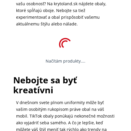
vašu osobnosť? Na krytoland.sk nájdete obaly,
MATKA
ktoré spĺňajú oboje. Nebojte sa tiež
experimentovať a obal prispôsobiť vašemu
A
aktuálnemu štýlu alebo nálade.
DIEŤA
DRONY
Načítám produkty....
DOM,
Nebojte sa byť
DIELŇA
A
kreatívni
ZÁHRADA
V dnešnom svete plnom uniformity môže byť
vašim osobitým rukopisom práve obal na váš
mobil. TikTok obaly ponúkajú nekonečné možnosti
ako vyjadriť seba samého. A čo je lepšie, keď
môžete váš štýl meniť tak rýchlo ako trendy na