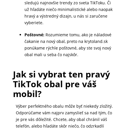
sledujú najnovšie trendy zo sveta TikToku. Či
MALÉ
už hľadáte niečo minimalistické alebo naopak
SPOTREBIČE
hravý a výstredný dizajn, u nás si zaručene
vyberiete.
Poštovné:
Rozumieme tomu, ako je náladové
KANCELÁRIA
čakanie na nový obal, preto na krytoland.sk
ponúkame rýchle poštovné, aby ste svoj nový
obal mali u seba čo najskôr.
ŽIVOTNÝ
ŠTÝL
Jak si vybrat ten pravý
A
OUTDOOR
TikTok obal pre váš
mobil?
KRÁSA
Výber perfektného obalu môže byť niekedy zložitý.
A
Odporúčame vám najprv zamyslieť sa nad tým, čo
ZDRAVIE
je pre vás dôležité. Chcete, aby obal chránil váš
telefón, alebo hľadáte skôr niečo, čo odzrkadlí