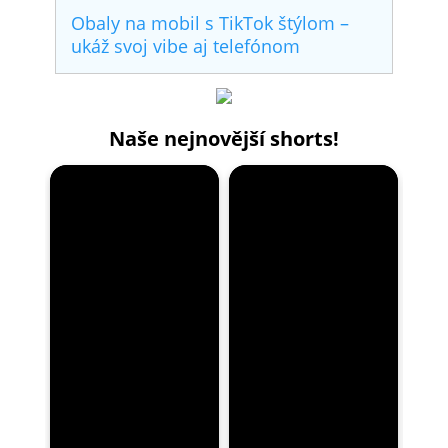
Obaly na mobil s TikTok štýlom –
ukáž svoj vibe aj telefónom
Naše nejnovější shorts!