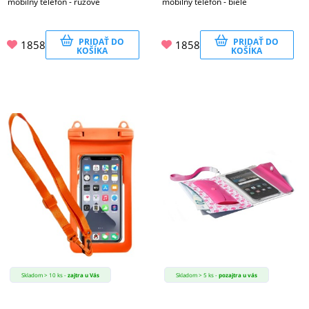
mobilný telefón - ružové
mobilný telefón - biele
PRIDAŤ DO
PRIDAŤ DO
1858
1858
KOŠÍKA
KOŠÍKA
Skladom > 10 ks -
zajtra u Vás
Skladom > 5 ks -
pozajtra u vás