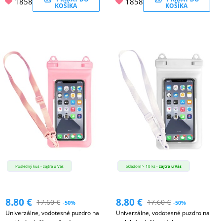
1858
1858
KOŠÍKA
KOŠÍKA
Posledný kus - zajtra u Vás
Skladom > 10 ks -
zajtra u Vás
8.80
€
8.80
€
17.60
€
17.60
€
-50%
-50%
Univerzálne, vodotesné puzdro na
Univerzálne, vodotesné puzdro na