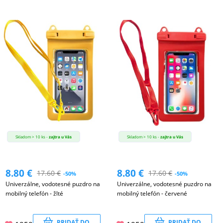
Skladom > 10 ks -
zajtra u Vás
Skladom > 10 ks -
zajtra u Vás
8.80
€
8.80
€
17.60
€
17.60
€
-50%
-50%
Univerzálne, vodotesné puzdro na
Univerzálne, vodotesné puzdro na
mobilný telefón - žlté
mobilný telefón - červené
PRIDAŤ DO
PRIDAŤ DO