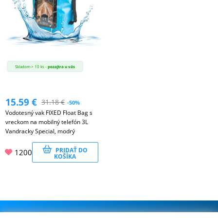
Skladom > 10 ks -
pozajtra u vás
15.59
€
31.18
€
-50%
Vodotesný vak FIXED Float Bag s
vreckom na mobilný telefón 3L
Vandracky Special, modrý
PRIDAŤ DO
1200
KOŠÍKA
.