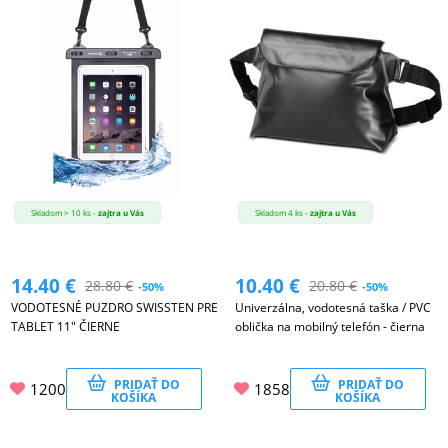
DRONY
DOM,
DIELŇA
A
ZÁHRADA
Skladom > 10 ks -
zajtra u Vás
Skladom 4 ks -
zajtra u Vás
14.40
€
10.40
€
28.80
€
20.80
€
-50%
-50%
VODOTESNÉ PUZDRO SWISSTEN PRE
Univerzálna, vodotesná taška / PVC
TABLET 11" ČIERNE
oblička na mobilný telefón - čierna
PRIDAŤ DO
PRIDAŤ DO
1200
1858
KOŠÍKA
KOŠÍKA