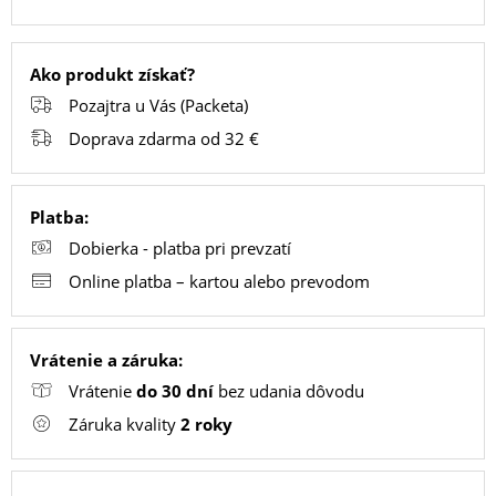
PC
Ako produkt získať?
/
Pozajtra u Vás (Packeta)
NOTEBOOK
Doprava zdarma od 32 €
/
GAMING
Platba:
Dobierka - platba pri prevzatí
AUTOPRÍSLUŠENSTVO
Online platba – kartou alebo prevodom
SMART
Vrátenie a záruka:
DOMÁCNOSŤ
Vrátenie
do 30 dní
bez udania dôvodu
Záruka kvality
2 roky
POPSOCKETY