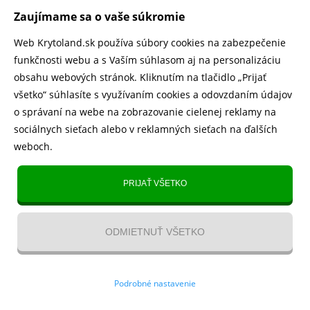
500.000+ odoslaných balíčkov
Zaujímame sa o vaše súkromie
Web Krytoland.sk používa súbory cookies na zabezpečenie
Rychlé doručenie 1-2 dní
funkčnosti webu a s Vaším súhlasom aj na personalizáciu
obsahu webových stránok. Kliknutím na tlačidlo „Prijať
všetko“ súhlasíte s využívaním cookies a odovzdaním údajov
o správaní na webe na zobrazovanie cielenej reklamy na
Heureka
zobraziť recenzie
sociálnych sieťach alebo v reklamných sieťach na ďalších
weboch.
Instagram
5.643 fanúšikov
PRIJAŤ VŠETKO
TikTok
4.833 fanúšikov
ODMIETNUŤ VŠETKO
YouTube videa
10.80 €
21.60 €
Kontakt
/
VOP
/
Recenzie
/
Blog
/
Magazín
/
O nás
/
Odstúpenie
Podrobné nastavenie
od zmluvy
Skladom > 10 ks -
pozajtra. u vás