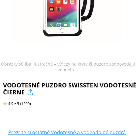
ŠPORT
PRODUKTY
NA
MIERU
Obrázky sú iba ilustračné – výrezy na kryte či puzdre zodpovedajú
modelu. .
PRÍSLUŠENSTVO
VODOTESNÉ PUZDRO SWISSTEN VODOTESN
PRE
ČIERNE
MOBILY
4.9
z 5
(1200)
PRÍSLUŠENSTVO
PRE
TABLETY
Prezrite si ostatné Vodotesné a vodeodolné puzdrá