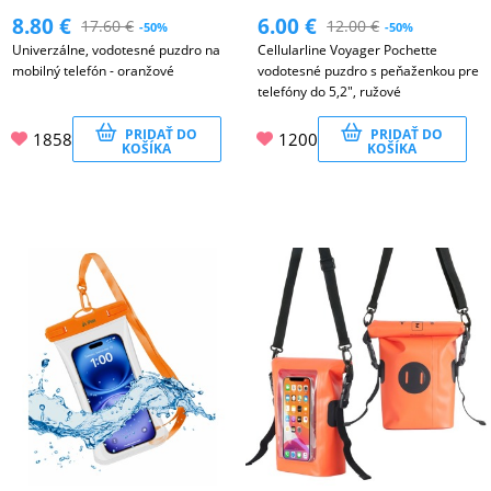
8.80
€
6.00
€
17.60
€
12.00
€
-50%
-50%
Univerzálne, vodotesné puzdro na
Cellularline Voyager Pochette
mobilný telefón - oranžové
vodotesné puzdro s peňaženkou pre
telefóny do 5,2", ružové
PRIDAŤ DO
PRIDAŤ DO
1858
1200
KOŠÍKA
KOŠÍKA