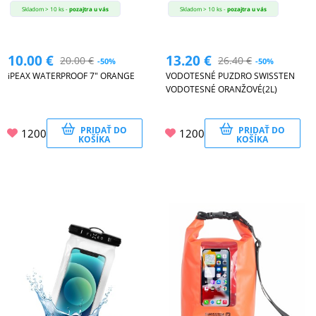
Skladom > 10 ks -
pozajtra u vás
Skladom > 10 ks -
pozajtra u vás
10.00
€
13.20
€
20.00
€
26.40
€
-50%
-50%
iPEAX WATERPROOF 7" ORANGE
VODOTESNÉ PUZDRO SWISSTEN
VODOTESNÉ ORANŽOVÉ(2L)
PRIDAŤ DO
PRIDAŤ DO
1200
1200
KOŠÍKA
KOŠÍKA