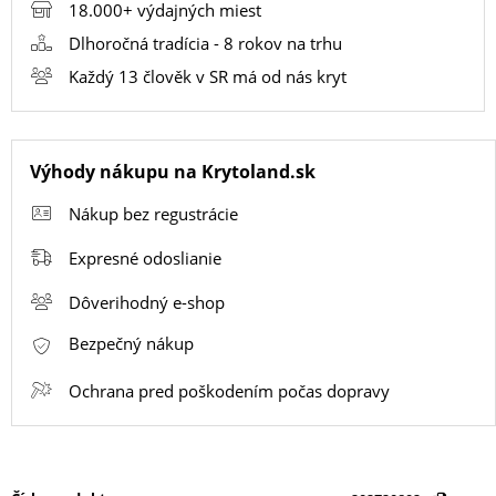
18.000+ výdajných miest
Dlhoročná tradícia - 8 rokov na trhu
SMART
Každý 13 člověk v SR má od nás kryt
HODINKY
A
PRÍSLUŠENSTVO
Výhody nákupu na Krytoland.sk
Nákup bez regustrácie
TV,
FOTO,
Expresné odoslianie
AUDIO-
Dôverihodný e-shop
VIDEO
Bezpečný nákup
MALÉ
Ochrana pred poškodením počas dopravy
SPOTREBIČE