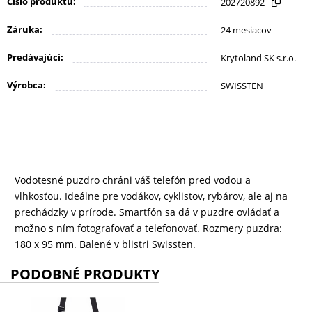
Číslo produktu:
202720892
KANCELÁRIA
Záruka:
24 mesiacov
ŽIVOTNÝ
Predávajúci:
Krytoland SK s.r.o.
ŠTÝL
Výrobca:
SWISSTEN
A
OUTDOOR
KRÁSA
A
Vodotesné puzdro chráni váš telefón pred vodou a
vlhkosťou. Ideálne pre vodákov, cyklistov, rybárov, ale aj na
ZDRAVIE
prechádzky v prírode. Smartfón sa dá v puzdre ovládať a
možno s ním fotografovať a telefonovať. Rozmery puzdra:
180 x 95 mm. Balené v blistri Swissten.
MATKA
A
PODOBNÉ PRODUKTY
DIEŤA