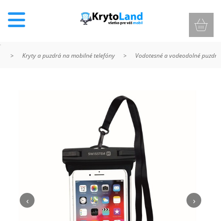
>
Kryty a puzdrá na mobilné telefóny
>
Vodotesné a vodeodolné puzdrá
KRYTY
A
PUZDRÁ
NA
MOBIL
TVRDENÉ
SKLÁ
‹
›
NABÍJANIE