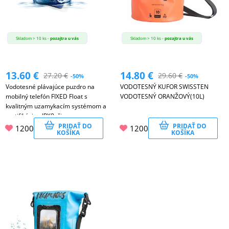
Skladom > 10 ks -
pozajtra u vás
Skladom > 10 ks -
pozajtra u vás
13.60
€
14.80
€
27.20
€
29.60
€
-50%
-50%
Vodotesné plávajúce puzdro na
VODOTESNÝ KUFOR SWISSTEN
mobilný telefón FIXED Float s
VODOTESNÝ ORANŽOVÝ(10L)
kvalitným uzamykacím systémom a
certifikáciou IPX8, čierne
PRIDAŤ DO
PRIDAŤ DO
1200
1200
KOŠÍKA
KOŠÍKA