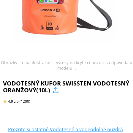
ŠPORT
PRODUKTY
NA
MIERU
Obrázky sú iba ilustračné – výrezy na kryte či puzdre zodpovedajú
modelu. .
PRÍSLUŠENSTVO
VODOTESNÝ KUFOR SWISSTEN VODOTESNÝ
PRE
ORANŽOVÝ(10L)
MOBILY
4.9
z 5
(1200)
PRÍSLUŠENSTVO
PRE
TABLETY
Prezrite si ostatné Vodotesné a vodeodolné puzdrá