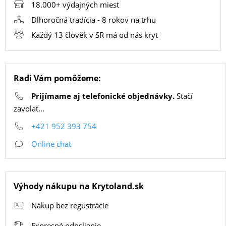
18.000+ výdajných miest
Dlhoročná tradícia - 8 rokov na trhu
SMART
Každý 13 člověk v SR má od nás kryt
HODINKY
A
PRÍSLUŠENSTVO
Radi Vám pomôžeme:
Prijímame aj telefonické objednávky.
Stačí
TV,
zavolať...
FOTO,
AUDIO-
+421 952 393 754
VIDEO
Online chat
MALÉ
Výhody nákupu na Krytoland.sk
SPOTREBIČE
Nákup bez regustrácie
Expresné odoslianie