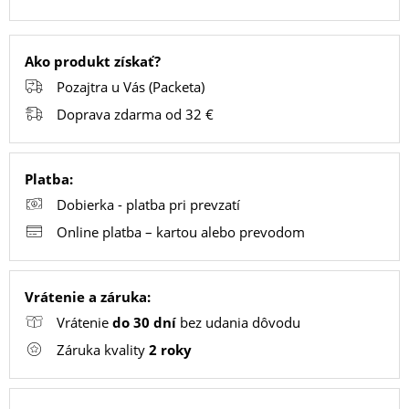
PC
Ako produkt získať?
/
Pozajtra u Vás (Packeta)
NOTEBOOK
Doprava zdarma od 32 €
/
GAMING
Platba:
Dobierka - platba pri prevzatí
AUTOPRÍSLUŠENSTVO
Online platba – kartou alebo prevodom
SMART
Vrátenie a záruka:
DOMÁCNOSŤ
Vrátenie
do 30 dní
bez udania dôvodu
Záruka kvality
2 roky
POPSOCKETY