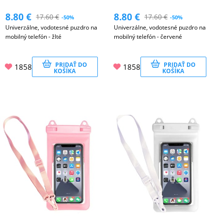
8.80
€
8.80
€
17.60
€
17.60
€
-50%
-50%
Univerzálne, vodotesné puzdro na
Univerzálne, vodotesné puzdro na
mobilný telefón - žlté
mobilný telefón - červené
PRIDAŤ DO
PRIDAŤ DO
1858
1858
KOŠÍKA
KOŠÍKA