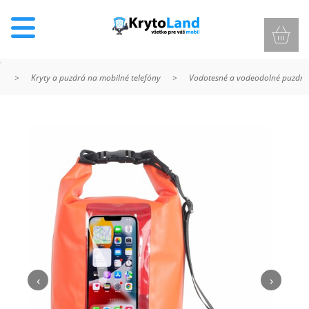
>
Kryty a puzdrá na mobilné telefóny
>
Vodotesné a vodeodolné puzdrá
KRYTY
A
PUZDRÁ
NA
MOBIL
TVRDENÉ
SKLÁ
‹
›
NABÍJANIE