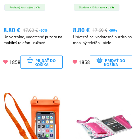
Posledný kus - zajtra u Vás
Skladom > 10 ks -
zajtra u Vás
8.80
€
8.80
€
17.60
€
17.60
€
-50%
-50%
Univerzálne, vodotesné puzdro na
Univerzálne, vodotesné puzdro na
mobilný telefón - ružové
mobilný telefón - biele
PRIDAŤ DO
PRIDAŤ DO
1858
1858
KOŠÍKA
KOŠÍKA