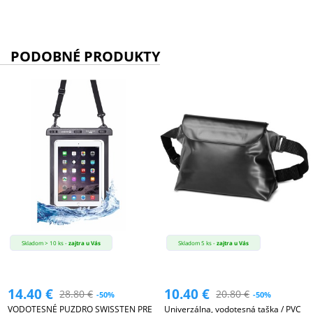
PODOBNÉ PRODUKTY
Skladom > 10 ks -
zajtra u Vás
Skladom 5 ks -
zajtra u Vás
14.40
€
10.40
€
28.80
€
20.80
€
-50%
-50%
VODOTESNÉ PUZDRO SWISSTEN PRE
Univerzálna, vodotesná taška / PVC