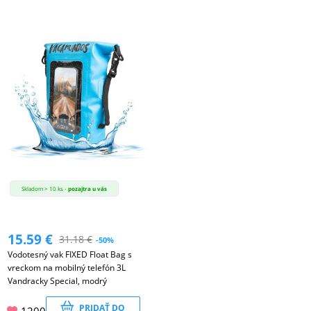
Skladom > 10 ks -
pozajtra u vás
15.59
€
31.18
€
-50%
Vodotesný vak FIXED Float Bag s
vreckom na mobilný telefón 3L
Vandracky Special, modrý
PRIDAŤ DO
1200