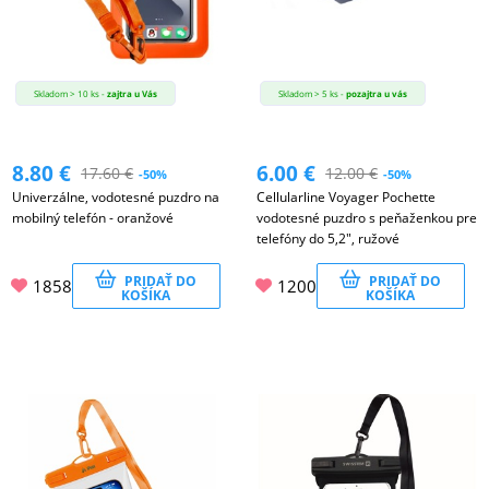
Skladom > 10 ks -
zajtra u Vás
Skladom > 5 ks -
pozajtra u vás
8.80
€
6.00
€
17.60
€
12.00
€
-50%
-50%
Univerzálne, vodotesné puzdro na
Cellularline Voyager Pochette
mobilný telefón - oranžové
vodotesné puzdro s peňaženkou pre
telefóny do 5,2", ružové
PRIDAŤ DO
PRIDAŤ DO
1858
1200
KOŠÍKA
KOŠÍKA