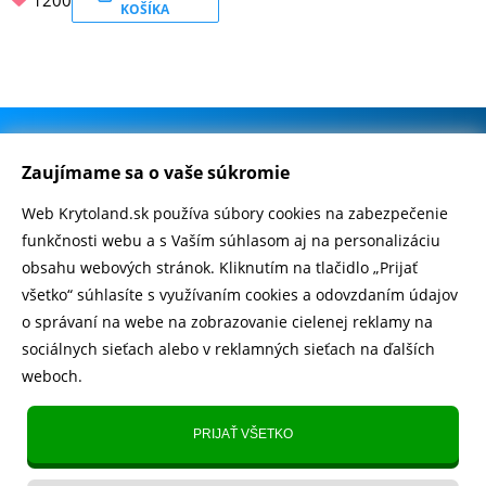
KOŠÍKA
.
500.000+ odoslaných balíčkov
Zaujímame sa o vaše súkromie
Web Krytoland.sk používa súbory cookies na zabezpečenie
Rychlé doručenie 1-2 dní
funkčnosti webu a s Vaším súhlasom aj na personalizáciu
obsahu webových stránok. Kliknutím na tlačidlo „Prijať
všetko“ súhlasíte s využívaním cookies a odovzdaním údajov
o správaní na webe na zobrazovanie cielenej reklamy na
Heureka
zobraziť recenzie
sociálnych sieťach alebo v reklamných sieťach na ďalších
weboch.
Instagram
5.643 fanúšikov
PRIJAŤ VŠETKO
TikTok
4.833 fanúšikov