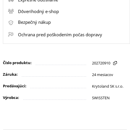
KANCELÁRIA
Dôverihodný e-shop
Bezpečný nákup
ŽIVOTNÝ
ŠTÝL
Ochrana pred poškodením počas dopravy
A
OUTDOOR
Číslo produktu:
202720910
KRÁSA
Záruka:
24 mesiacov
A
ZDRAVIE
Predávajúci:
Krytoland SK s.r.o.
Výrobca:
SWISSTEN
MATKA
A
DIEŤA