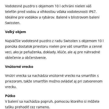
Vodotesné puzdro s objemom 10 l ochráni nielen váš
DRONY
telefón pred vodou a vlhkosťou vďaka vodotesnosti IP67.
Ideálne pre vodákov a rybárov. Balené v blistrovom balení
Swissten.
DOM,
Veľký objem
DIELŇA
A
Najväčšie vodotesné puzdro z radu Swissten s objemom 10 l
ponúka dostatok priestoru nielen pre váš smartfón a cenné
ZÁHRADA
veci, ako je peňaženka, doklady, kľúče, ale aj pre náhradné
oblečenie a občerstvenie.
Vnútorné vrecko
Vnútri vrecka sa nachádza vnútorné vrecko na smartfón s
priezorom, takže smartfón možno ovládať aj pri zatvorenom
vrecku.
Pútko
V balení sa nachádza popruh, pomocou ktorého si môžete
tašku prehodiť cez rameno.