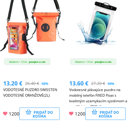
Skladom > 10 ks -
pozajtra u vás
Skladom > 10 ks -
pozajtra u vás
13.20
€
13.60
€
26.40
€
27.20
€
-50%
-50%
VODOTESNÉ PUZDRO SWISSTEN
Vodotesné plávajúce puzdro na
VODOTESNÉ ORANŽOVÉ(2L)
mobilný telefón FIXED Float s
kvalitným uzamykacím systémom a
certifikáciou IPX8, čierne
PRIDAŤ DO
PRIDAŤ DO
1200
1200
KOŠÍKA
KOŠÍKA