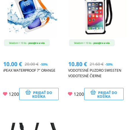
Skladom > 10 ks -
pozajtra u vás
Skladom > 10 ks -
pozajtra u vás
10.00
€
10.80
€
20.00
€
21.60
€
-50%
-50%
iPEAX WATERPROOF 7" ORANGE
VODOTESNÉ PUZDRO SWISSTEN
VODOTESNÉ ČIERNE
PRIDAŤ DO
PRIDAŤ DO
1200
1200
KOŠÍKA
KOŠÍKA