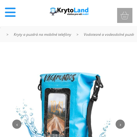
>
Kryty a puzdrá na mobilné telefóny
>
Vodotesné a vodeodolné puzdrá
KRYTY
A
PUZDRÁ
NA
MOBIL
TVRDENÉ
SKLÁ
‹
›
NABÍJANIE