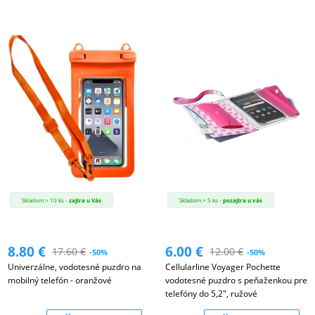
Skladom > 10 ks -
zajtra u Vás
Skladom > 5 ks -
pozajtra u vás
8.80
€
6.00
€
17.60
€
12.00
€
-50%
-50%
Univerzálne, vodotesné puzdro na
Cellularline Voyager Pochette
mobilný telefón - oranžové
vodotesné puzdro s peňaženkou pre
telefóny do 5,2", ružové