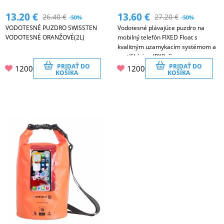
13.20
€
13.60
€
26.40
€
27.20
€
-50%
-50%
VODOTESNÉ PUZDRO SWISSTEN
Vodotesné plávajúce puzdro na
VODOTESNÉ ORANŽOVÉ(2L)
mobilný telefón FIXED Float s
kvalitným uzamykacím systémom a
certifikáciou IPX8, čierne
PRIDAŤ DO
PRIDAŤ DO
1200
1200
KOŠÍKA
KOŠÍKA