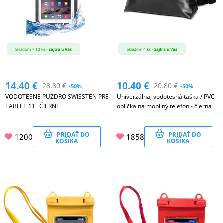
Skladom > 10 ks -
zajtra u Vás
Skladom 4 ks -
zajtra u Vás
14.40
€
10.40
€
28.80
€
20.80
€
-50%
-50%
VODOTESNÉ PUZDRO SWISSTEN PRE
Univerzálna, vodotesná taška / PVC
TABLET 11" ČIERNE
oblička na mobilný telefón - čierna
PRIDAŤ DO
PRIDAŤ DO
1200
1858
KOŠÍKA
KOŠÍKA