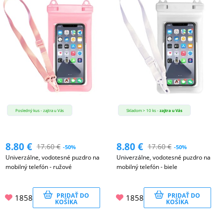
Posledný kus - zajtra u Vás
Skladom > 10 ks -
zajtra u Vás
8.80
€
8.80
€
17.60
€
17.60
€
-50%
-50%
Univerzálne, vodotesné puzdro na
Univerzálne, vodotesné puzdro na
mobilný telefón - ružové
mobilný telefón - biele
PRIDAŤ DO
PRIDAŤ DO
1858
1858
KOŠÍKA
KOŠÍKA