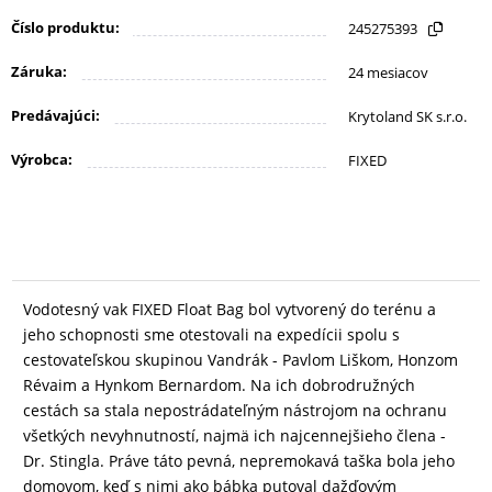
KANCELÁRIA
Číslo produktu:
245275393
Záruka:
24 mesiacov
ŽIVOTNÝ
Predávajúci:
Krytoland SK s.r.o.
ŠTÝL
A
Výrobca:
FIXED
OUTDOOR
KRÁSA
A
Vodotesný vak FIXED Float Bag bol vytvorený do terénu a
ZDRAVIE
jeho schopnosti sme otestovali na expedícii spolu s
cestovateľskou skupinou Vandrák - Pavlom Liškom, Honzom
Révaim a Hynkom Bernardom. Na ich dobrodružných
MATKA
cestách sa stala nepostrádateľným nástrojom na ochranu
A
všetkých nevyhnutností, najmä ich najcennejšieho člena -
DIEŤA
Dr. Stingla. Práve táto pevná, nepremokavá taška bola jeho
domovom, keď s nimi ako bábka putoval dažďovým