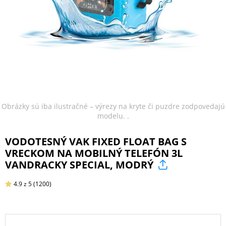
ŠPORT
PRODUKTY
NA
MIERU
Obrázky sú iba ilustračné – výrezy na kryte či puzdre zodpovedajú
modelu. .
PRÍSLUŠENSTVO
VODOTESNÝ VAK FIXED FLOAT BAG S
PRE
VRECKOM NA MOBILNÝ TELEFÓN 3L
MOBILY
VANDRACKY SPECIAL, MODRÝ
4.9
z 5
(1200)
PRÍSLUŠENSTVO
PRE
TABLETY