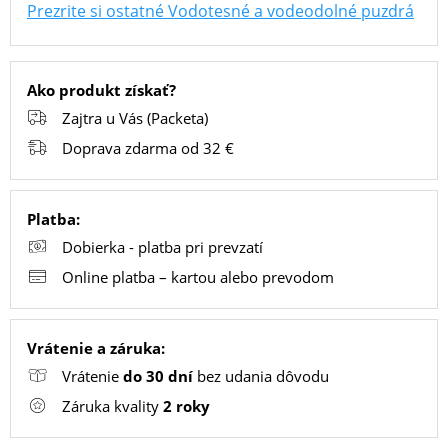
Prezrite si ostatné Vodotesné a vodeodolné puzdrá
PC
/
Ako produkt získať?
NOTEBOOK
Zajtra u Vás (Packeta)
/
Doprava zdarma od 32 €
GAMING
Platba:
AUTOPRÍSLUŠENSTVO
Dobierka - platba pri prevzatí
Online platba – kartou alebo prevodom
SMART
DOMÁCNOSŤ
Vrátenie a záruka:
Vrátenie
do 30 dní
bez udania dôvodu
Záruka kvality
2 roky
POPSOCKETY