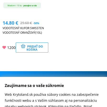
Skladom > 10 ks -
pozajtra u vás
14.80
€
29.60
€
-50%
VODOTESNÝ KUFOR SWISSTEN
VODOTESNÝ ORANŽOVÝ(10L)
PRIDAŤ DO
1200
KOŠÍKA
.
500.000+ odoslaných balíčkov
Zaujímame sa o vaše súkromie
Web Krytoland.sk používa súbory cookies na zabezpečenie
Rychlé doručenie 1-2 dní
funkčnosti webu a s Vaším súhlasom aj na personalizáciu
obsahu webových stránok. Kliknutím na tlačidlo „Prijať