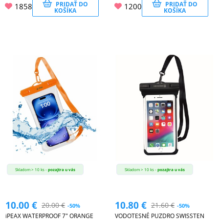
PRIDAŤ DO
PRIDAŤ DO
1858
1200
KOŠÍKA
KOŠÍKA
Skladom > 10 ks -
pozajtra u vás
Skladom > 10 ks -
pozajtra u vás
10.00
€
10.80
€
20.00
€
21.60
€
-50%
-50%
iPEAX WATERPROOF 7" ORANGE
VODOTESNÉ PUZDRO SWISSTEN