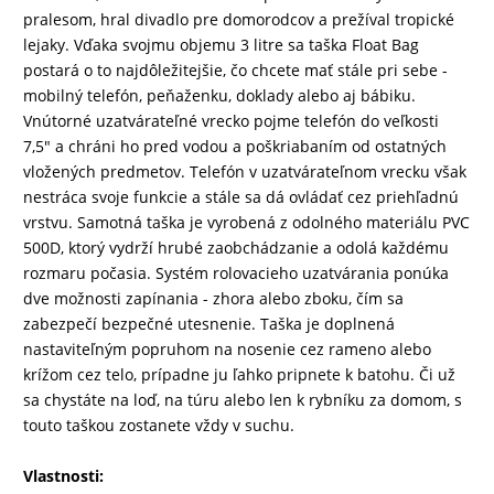
pralesom, hral divadlo pre domorodcov a prežíval tropické
DRONY
lejaky. Vďaka svojmu objemu 3 litre sa taška Float Bag
postará o to najdôležitejšie, čo chcete mať stále pri sebe -
mobilný telefón, peňaženku, doklady alebo aj bábiku.
Vnútorné uzatvárateľné vrecko pojme telefón do veľkosti
DOM,
7,5" a chráni ho pred vodou a poškriabaním od ostatných
DIELŇA
vložených predmetov. Telefón v uzatvárateľnom vrecku však
A
nestráca svoje funkcie a stále sa dá ovládať cez priehľadnú
ZÁHRADA
vrstvu. Samotná taška je vyrobená z odolného materiálu PVC
500D, ktorý vydrží hrubé zaobchádzanie a odolá každému
rozmaru počasia. Systém rolovacieho uzatvárania ponúka
dve možnosti zapínania - zhora alebo zboku, čím sa
zabezpečí bezpečné utesnenie. Taška je doplnená
nastaviteľným popruhom na nosenie cez rameno alebo
krížom cez telo, prípadne ju ľahko pripnete k batohu. Či už
sa chystáte na loď, na túru alebo len k rybníku za domom, s
touto taškou zostanete vždy v suchu.
Vlastnosti: