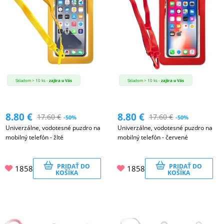
Skladom > 10 ks -
zajtra u Vás
Skladom > 10 ks -
zajtra u Vás
8.80
€
8.80
€
17.60
€
17.60
€
-50%
-50%
Univerzálne, vodotesné puzdro na
Univerzálne, vodotesné puzdro na
mobilný telefón - žlté
mobilný telefón - červené
PRIDAŤ DO
PRIDAŤ DO
1858
1858
KOŠÍKA
KOŠÍKA