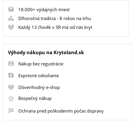
18.000+ výdajných miest
SMART
Dlhoročná tradícia - 8 rokov na trhu
HODINKY
Každý 13 člověk v SR má od nás kryt
A
PRÍSLUŠENSTVO
Výhody nákupu na Krytoland.sk
TV,
Nákup bez regustrácie
FOTO,
AUDIO-
Expresné odoslianie
VIDEO
Dôverihodný e-shop
Bezpečný nákup
MALÉ
SPOTREBIČE
Ochrana pred poškodením počas dopravy