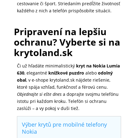
cestovanie či šport. Striedaním predĺžite životnosť
každého z nich a telefón prispôsobíte situácii.
Pripravení na lepšiu
ochranu? Vyberte si na
krytoland.sk
Či už hľadáte minimalistický
kryt na Nokia Lumia
630
, elegantné
knižkové puzdro
alebo
odolný
obal
, v e-shope krytoland.sk nájdete riešenie,
ktoré spája vzhľad, funkčnosť a férovú cenu.
Objednajte si ešte dnes
a doprajte svojmu telefónu
istotu pri každom kroku. Telefón si ochranu
zaslúži – a vy pokoj v duši tiež.
Výber krytů pre mobilné telefony
Nokia