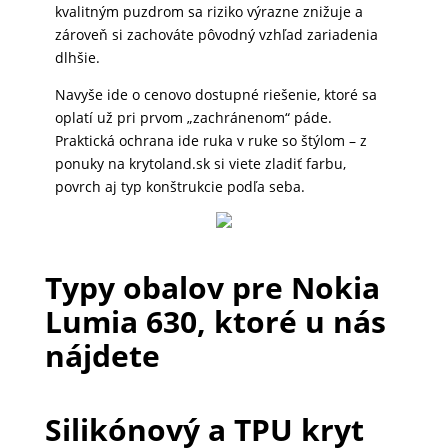
kvalitným puzdrom sa riziko výrazne znižuje a
DOMÁCNOSŤ
zároveň si zachováte pôvodný vzhľad zariadenia
dlhšie.
POPSOCKETY
Navyše ide o cenovo dostupné riešenie, ktoré sa
oplatí už pri prvom „zachránenom“ páde.
Praktická ochrana ide ruka v ruke so štýlom – z
ponuky na krytoland.sk si viete zladiť farbu,
SMART
povrch aj typ konštrukcie podľa seba.
HODINKY
A
PRÍSLUŠENSTVO
Typy obalov pre Nokia
Lumia 630, ktoré u nás
TV,
nájdete
FOTO,
AUDIO-
VIDEO
Silikónový a TPU kryt