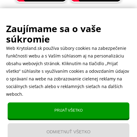
Zaujímame sa o vaše
.
500.000+ odoslaných balíčkov
súkromie
Web Krytoland.sk používa súbory cookies na zabezpečenie
Rychlé doručenie 1-2 dní
funkčnosti webu a s Vaším súhlasom aj na personalizáciu
obsahu webových stránok. Kliknutím na tlačidlo „Prijať
všetko“ súhlasíte s využívaním cookies a odovzdaním údajov
o správaní na webe na zobrazovanie cielenej reklamy na
Heureka
zobraziť recenzie
sociálnych sieťach alebo v reklamných sieťach na ďalších
weboch.
Instagram
5.643 fanúšikov
PRIJAŤ VŠETKO
TikTok
4.833 fanúšikov
ODMIETNUŤ VŠETKO
YouTube videa