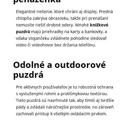
MATKA
Elegantné riešenie, ktoré chráni aj displej. Predná
A
chlopňa zakrýva obrazovku, takže pri prenášaní
DIEŤA
nemusíte riešiť drobné odery. Mnohé
knižkové
puzdrá
majú priehradky na karty a bankovky, a
vďaka stojančeku zvládnete pohodlne sledovať
video či videohovor bez držania telefónu.
DRONY
Odolné a outdoorové
DOM,
puzdrá
DIELŇA
A
Pre aktívnych používateľov je tu robustná ochrana
ZÁHRADA
s vystuženými rohmi a protišmykovou textúrou.
Tieto puzdrá sú navrhnuté tak, aby tlmili aj tvrdšie
pády a zvládali náročnejšie prostredie, no zároveň
zachovali prístup k všetkým ovládacím prvkom.