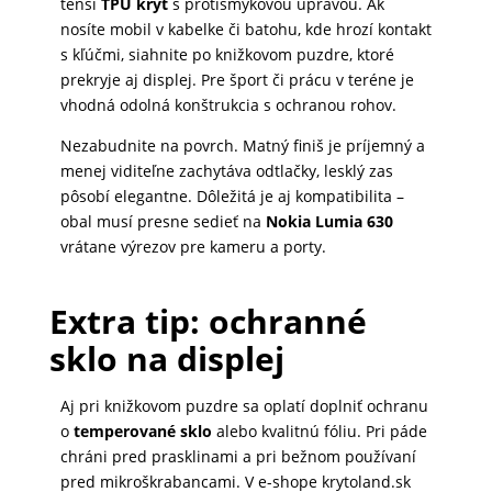
tenší
TPU kryt
s protišmykovou úpravou. Ak
nosíte mobil v kabelke či batohu, kde hrozí kontakt
s kľúčmi, siahnite po knižkovom puzdre, ktoré
prekryje aj displej. Pre šport či prácu v teréne je
vhodná odolná konštrukcia s ochranou rohov.
Nezabudnite na povrch. Matný finiš je príjemný a
menej viditeľne zachytáva odtlačky, lesklý zas
pôsobí elegantne. Dôležitá je aj kompatibilita –
obal musí presne sedieť na
Nokia Lumia 630
vrátane výrezov pre kameru a porty.
Extra tip: ochranné
sklo na displej
Aj pri knižkovom puzdre sa oplatí doplniť ochranu
o
temperované sklo
alebo kvalitnú fóliu. Pri páde
chráni pred prasklinami a pri bežnom používaní
pred mikroškrabancami. V e-shope krytoland.sk