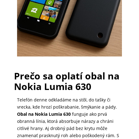
PRÍSLUŠENSTVO
PRE
TABLETY
PC
/
Prečo sa oplatí obal na
NOTEBOOK
/
Nokia Lumia 630
GAMING
Telefón denne odkladáme na stôl, do tašky či
vrecka, kde hrozí poškrabanie, šmýkanie a pády.
AUTOPRÍSLUŠENSTVO
Obal na Nokia Lumia 630
funguje ako prvá
obranná línia, ktorá absorbuje nárazy a chráni
citlivé hrany. Aj drobný pád bez krytu môže
znamenať prasknutý roh alebo poškodený rám. S
SMART