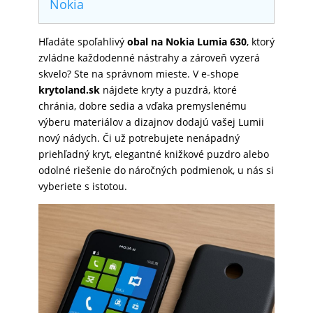
Nokia
SKLÁ
Hľadáte spoľahlivý
obal na Nokia Lumia 630
, ktorý
zvládne každodenné nástrahy a zároveň vyzerá
NABÍJANIE
skvelo? Ste na správnom mieste. V e-shope
krytoland.sk
nájdete kryty a puzdrá, ktoré
chránia, dobre sedia a vďaka premyslenému
ŠPORT
výberu materiálov a dizajnov dodajú vašej Lumii
nový nádych. Či už potrebujete nenápadný
priehľadný kryt, elegantné knižkové puzdro alebo
odolné riešenie do náročných podmienok, u nás si
PRODUKTY
vyberiete s istotou.
NA
MIERU
PRÍSLUŠENSTVO
PRE
MOBILY