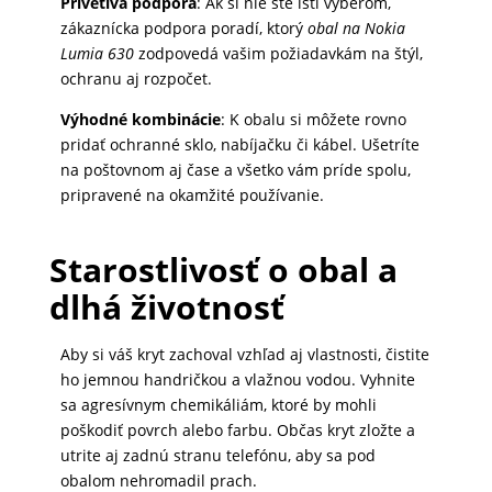
Prívetivá podpora
: Ak si nie ste istí výberom,
zákaznícka podpora poradí, ktorý
obal na Nokia
Lumia 630
zodpovedá vašim požiadavkám na štýl,
ochranu aj rozpočet.
Výhodné kombinácie
: K obalu si môžete rovno
pridať ochranné sklo, nabíjačku či kábel. Ušetríte
na poštovnom aj čase a všetko vám príde spolu,
pripravené na okamžité používanie.
Starostlivosť o obal a
dlhá životnosť
Aby si váš kryt zachoval vzhľad aj vlastnosti, čistite
ho jemnou handričkou a vlažnou vodou. Vyhnite
sa agresívnym chemikáliám, ktoré by mohli
poškodiť povrch alebo farbu. Občas kryt zložte a
utrite aj zadnú stranu telefónu, aby sa pod
obalom nehromadil prach.