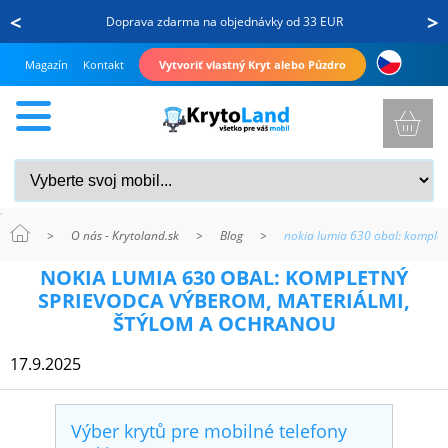
<
>
Doprava zdarma na objednávky od 33 EUR
Magazín
Kontakt
Vytvoriť vlastný Kryt alebo Púzdro
>
O nás - Krytoland.sk
>
Blog
>
nokia lumia 630 obal: komplet
KRYTY
NOKIA LUMIA 630 OBAL: KOMPLETNÝ
A
SPRIEVODCA VÝBEROM, MATERIÁLMI,
PUZDRÁ
ŠTÝLOM A OCHRANOU
NA
17.9.2025
MOBIL
Výber krytů pre mobilné telefony
TVRDENÉ