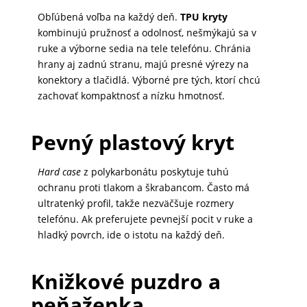
Obľúbená voľba na každý deň.
TPU kryty
MALÉ
kombinujú pružnosť a odolnosť, nešmýkajú sa v
SPOTREBIČE
ruke a výborne sedia na tele telefónu. Chránia
hrany aj zadnú stranu, majú presné výrezy na
konektory a tlačidlá. Výborné pre tých, ktorí chcú
KANCELÁRIA
zachovať kompaktnosť a nízku hmotnosť.
Pevný plastový kryt
ŽIVOTNÝ
ŠTÝL
Hard case
z polykarbonátu poskytuje tuhú
A
ochranu proti tlakom a škrabancom. Často má
OUTDOOR
ultratenký profil, takže nezväčšuje rozmery
telefónu. Ak preferujete pevnejší pocit v ruke a
hladký povrch, ide o istotu na každý deň.
KRÁSA
A
Knižkové puzdro a
ZDRAVIE
peňaženka