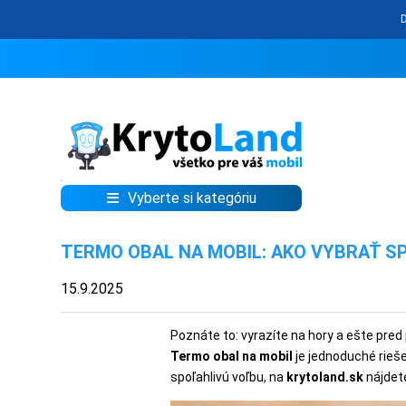
Vyberte si kategóriu
KRYTY
TERMO OBAL NA MOBIL: AKO VYBRAŤ S
A
PUZDRÁ
15.9.2025
NA
MOBIL
Poznáte to: vyrazíte na hory a ešte pred 
Termo obal na mobil
je jednoduché rieše
spoľahlivú voľbu, na
krytoland.sk
nájdete
TVRDENÉ