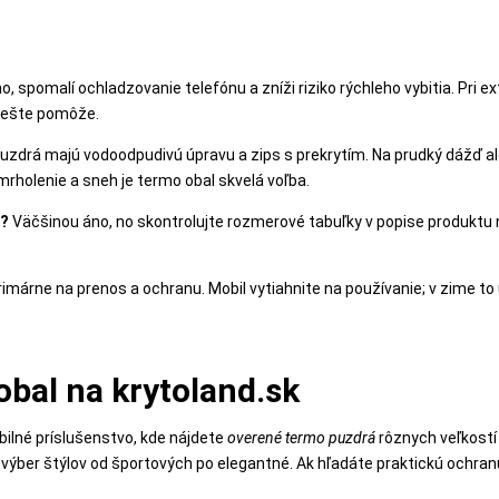
o, spomalí ochladzovanie telefónu a zníži riziko rýchleho vybitia. Pri 
 ešte pomôže.
drá majú vodoodpudivú úpravu a zips s prekrytím. Na prudký dážď al
rholenie a sneh je termo obal skvelá voľba.
m?
Väčšinou áno, no skontrolujte rozmerové tabuľky v popise produktu
imárne na prenos a ochranu. Mobil vytiahnite na používanie; v zime to u
obal na krytoland.sk
ilné príslušenstvo, kde nájdete
overené termo puzdrá
rôznych veľkostí
 a výber štýlov od športových po elegantné. Ak hľadáte praktickú ochran