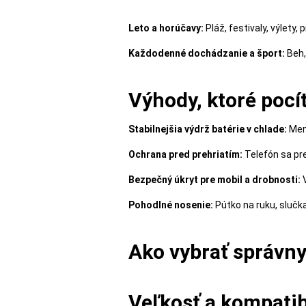
MALÉ
SPOTREBIČE
Leto a horúčavy:
Pláž, festivaly, výlety,
Každodenné dochádzanie a šport:
Beh,
KANCELÁRIA
Výhody, ktoré pocí
Stabilnejšia výdrž batérie v chlade:
Mene
ŽIVOTNÝ
ŠTÝL
Ochrana pred prehriatím:
Telefón sa pre
A
Bezpečný úkryt pre mobil a drobnosti:
V
OUTDOOR
Pohodlné nosenie:
Pútko na ruku, slučk
KRÁSA
Ako vybrať správny
A
ZDRAVIE
Veľkosť a kompatib