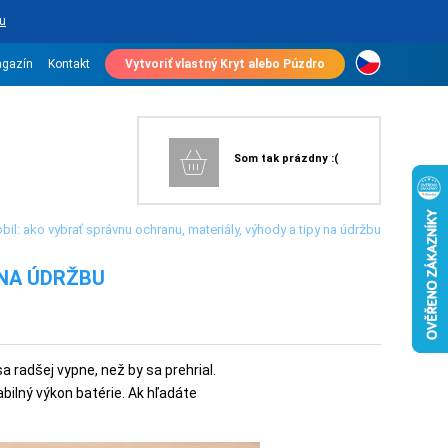
u
gazín
Kontakt
Vytvoriť vlastný Kryt alebo Púzdro
Som tak prázdny :(
il: ako vybrať správnu ochranu, materiály, výhody a tipy na údržbu
 NA ÚDRŽBU
a radšej vypne, než by sa prehrial.
bilný výkon batérie. Ak hľadáte