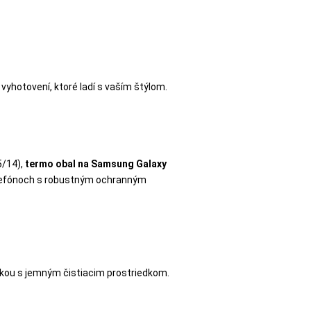
yhotovení, ktoré ladí s vaším štýlom.
5/14),
termo obal na Samsung Galaxy
 telefónoch s robustným ochranným
ičkou s jemným čistiacim prostriedkom.