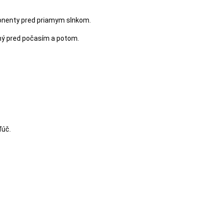
komponenty pred priamym slnkom.
ený pred počasím a potom.
ľúč.