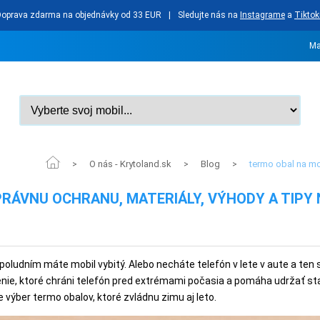
Doprava zdarma na objednávky od 33 EUR
|
Sledujte nás na
Instagrame
a
Tiktok
Ma
O nás - Krytoland.sk
Blog
termo obal na mob
>
>
>
PRÁVNU OCHRANU, MATERIÁLY, VÝHODY A TIPY
poludním máte mobil vybitý. Alebo necháte telefón v lete v aute a ten s
nie, ktoré chráni telefón pred extrémami počasia a pomáha udržať sta
 výber termo obalov, ktoré zvládnu zimu aj leto.