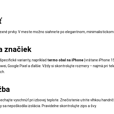
ť
flexné prvky. V meste možno siahnete po elegantnom, minimalistickom v
a značiek
špecifické varianty, napríklad
termo obal na iPhone
(vrátane iPhone 1
awei, Google Pixel a ďalšie. Vždy si skontrolujte rozmery – najmä pri
ách.
žba
nechajte vyschnúť pri izbovej teplote. Znečistenie utrite vlhkou handr
by sa nepoškodila izolácia. Pravidelne skontrolujte zips a švy.