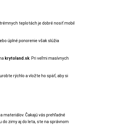
extrémnych teplotách je dobré nosiť mobil
ebo úplné ponorenie však slúžia
 na
krytoland.sk
. Pri veľmi masívnych
robte rýchlo a vložte ho späť, aby si
 a materiálov. Čakajú vás prehľadné
u do zimy aj do leta, ste na správnom