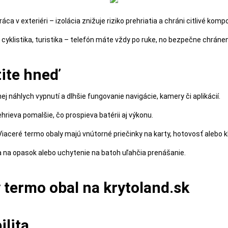
 práca v exteriéri – izolácia znižuje riziko prehriatia a chráni citlivé 
 cyklistika, turistika – telefón máte vždy po ruke, no bezpečne chrán
tite hneď
j náhlych vypnutí a dlhšie fungovanie navigácie, kamery či aplikácií.
hrieva pomalšie, čo prospieva batérii aj výkonu.
iaceré termo obaly majú vnútorné priečinky na karty, hotovosť alebo k
a na opasok alebo uchytenie na batoh uľahčia prenášanie.
 termo obal na krytoland.sk
ilita