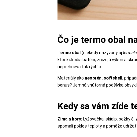
POPSOCKETY
Čo je termo obal n
SMART
Termo obal
(niekedy nazývaný aj
termál
HODINKY
ktoré škodia batérii, znižujú výkon a sk
A
neprehrieva tak rýchlo.
PRÍSLUŠENSTVO
Materiály ako
neoprén, softshell
, prípa
bonus? Jemná vnútorná podšívka obvykle
TV,
FOTO,
Kedy sa vám zíde t
AUDIO-
VIDEO
Zima a hory:
Lyžovačka, skialp, bežky č
spomalí pokles teploty a pomôže udržať