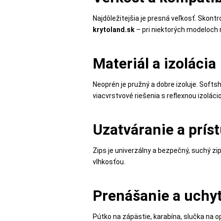
MATKA
Najdôležitejšia je presná veľkosť. Skontr
A
krytoland.sk
– pri niektorých modeloch 
DIEŤA
Materiál a izolácia
DRONY
Neoprén je pružný a dobre izoluje. Softs
viacvrstvové riešenia s reflexnou izoláci
DOM,
DIELŇA
Uzatváranie a prís
A
ZÁHRADA
Zips je univerzálny a bezpečný, suchý zi
vlhkosťou.
Prenášanie a uchy
Pútko na zápästie, karabína, slučka na o