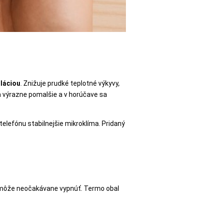
oláciou
. Znižuje prudké teplotné výkyvy,
ja výrazne pomalšie a v horúčave sa
 telefónu stabilnejšie mikroklíma. Pridaný
a môže neočakávane vypnúť. Termo obal