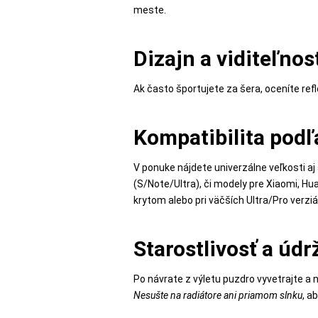
meste.
Dizajn a viditeľnos
Ak často športujete za šera, oceníte re
Kompatibilita podľ
V ponuke nájdete univerzálne veľkosti aj 
(S/Note/Ultra), či modely pre Xiaomi, Hu
krytom alebo pri väčších Ultra/Pro verzi
Starostlivosť a údr
Po návrate z výletu puzdro vyvetrajte a 
Nesušte na radiátore ani priamom slnku
, a