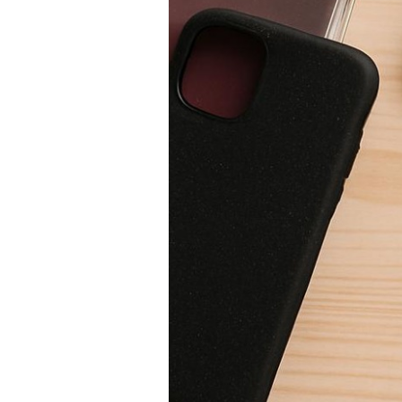
PRÍSLUŠENSTVO
PRE
TABLETY
PC
/
NOTEBOOK
/
GAMING
AUTOPRÍSLUŠENSTVO
SMART
DOMÁCNOSŤ