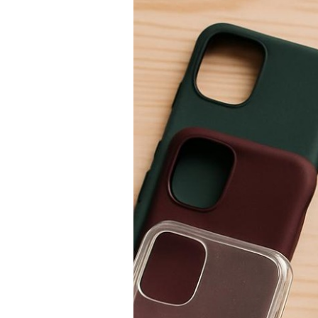
SKLÁ
NABÍJANIE
ŠPORT
PRODUKTY
NA
MIERU
PRÍSLUŠENSTVO
PRE
MOBILY