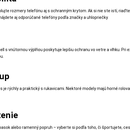
olujte rozmery telefónu aj s ochranným krytom. Ak si nie ste istí, riaď
nájdete aj odporúčané telefóny podľa značky a uhlopriečky.
hell s vnútornou výplňou poskytuje lepšiu ochranu vo vetre a vlhku. P
ou.
tup
ps je rýchly a praktický s rukavicami. Niektoré modely majú horné rolov
tenie
pasok alebo ramenný popruh – vyberte si podľa toho, či športujete, ces