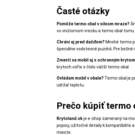
Časté otázky
Pomôže termo obal v silnom mraze?
Án
vo vnútornom vrecku a termo obal tomu
Chráni aj pred dažďom?
Mnohé termo puz
špeciálne vodotesné puzdrá. Pre bežné m
Zmestí sa mobil aj s ochranným kryto
krytoch voľte o číslo väčší termo obal.
Ovládam mobil v obale?
Termo obal je pr
udržal teplotu.
Prečo kúpiť termo 
Krytoland.sk
je e-shop zameraný na mob
popisy, užitočné detaily k kompatibilite
mieste.