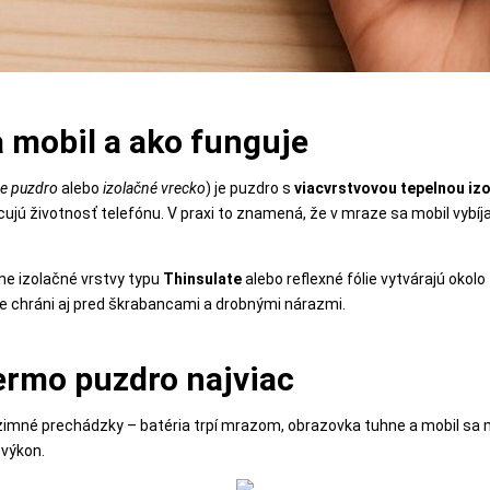
a mobil a ako funguje
ne puzdro
alebo
izolačné vrecko
) je puzdro s
viacvrstvovou tepelnou iz
racujú životnosť telefónu. V praxi to znamená, že v mraze sa mobil vybí
dne izolačné vrstvy typu
Thinsulate
alebo reflexné fólie vytvárajú okolo
 chráni aj pred škrabancami a drobnými nárazmi.
ermo puzdro najviac
i zimné prechádzky – batéria trpí mrazom, obrazovka tuhne a mobil s
 výkon.