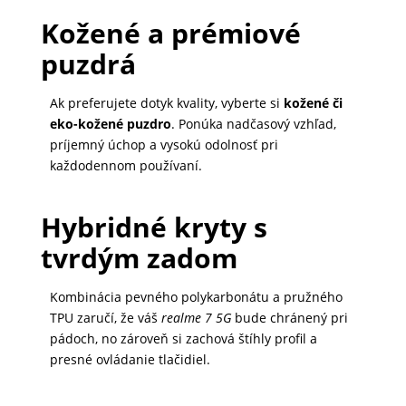
Kožené a prémiové
MATKA
puzdrá
A
DIEŤA
Ak preferujete dotyk kvality, vyberte si
kožené či
eko-kožené puzdro
. Ponúka nadčasový vzhľad,
príjemný úchop a vysokú odolnosť pri
DRONY
každodennom používaní.
DOM,
Hybridné kryty s
DIELŇA
tvrdým zadom
A
ZÁHRADA
Kombinácia pevného polykarbonátu a pružného
TPU zaručí, že váš
realme 7 5G
bude chránený pri
pádoch, no zároveň si zachová štíhly profil a
presné ovládanie tlačidiel.