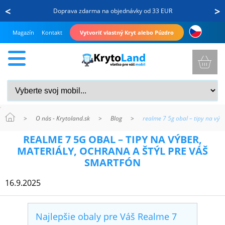
<
>
Doprava zdarma na objednávky od 33 EUR
Magazín
Kontakt
Vytvoriť vlastný Kryt alebo Púzdro
>
O nás - Krytoland.sk
>
Blog
>
realme 7 5g obal – tipy na výb
KRYTY
REALME 7 5G OBAL – TIPY NA VÝBER,
A
MATERIÁLY, OCHRANA A ŠTÝL PRE VÁŠ
PUZDRÁ
SMARTFÓN
NA
16.9.2025
MOBIL
Najlepšie obaly pre Váš Realme 7
TVRDENÉ