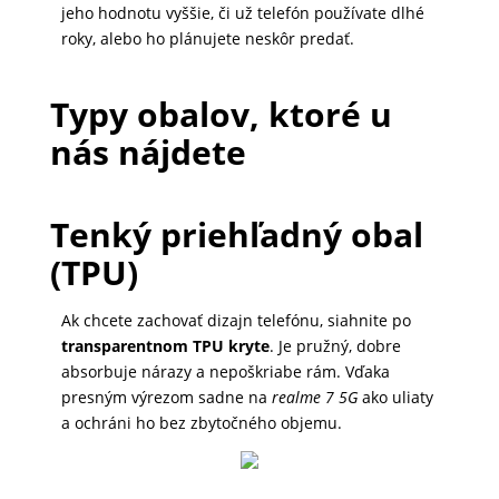
jeho hodnotu vyššie, či už telefón používate dlhé
DOMÁCNOSŤ
roky, alebo ho plánujete neskôr predať.
Typy obalov, ktoré u
POPSOCKETY
nás nájdete
SMART
HODINKY
Tenký priehľadný obal
A
(TPU)
PRÍSLUŠENSTVO
Ak chcete zachovať dizajn telefónu, siahnite po
transparentnom TPU kryte
. Je pružný, dobre
TV,
absorbuje nárazy a nepoškriabe rám. Vďaka
FOTO,
presným výrezom sadne na
realme 7 5G
ako uliaty
AUDIO-
a ochráni ho bez zbytočného objemu.
VIDEO