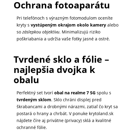
Ochrana fotoaparátu
Pri telefónoch s výrazným fotomodulom oceníte
kryty s
vystúpeným okrajom okolo kamery
alebo
so
záslepkou objektívu
. Minimalizujú riziko
poškriabania a udržia vaše fotky jasné a ostré.
Tvrdené sklo a fólie –
najlepšia dvojka k
obalu
Perfektný set tvorí
obal na realme 7 5G
spolu s
tvrdeným sklom
. Sklo chráni displej pred
škrabancami a drobnými nárazmi, zatiaľ čo kryt sa
postará o hrany a chrbát. V ponuke krytoland.sk
nájdete číre aj privátne (privacy) sklá a kvalitné
ochranné fólie.