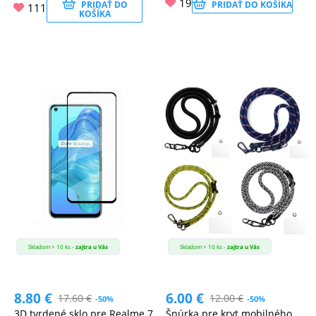
19
PRIDAŤ DO
PRIDAŤ DO KOŠÍKA
111
KOŠÍKA
Skladom > 10 ks -
zajtra u Vás
Skladom > 10 ks -
zajtra u Vás
8.80
€
6.00
€
17.60
€
12.00
€
-50%
-50%
3D tvrdené sklo pre Realme 7
Šnúrka pre kryt mobilného