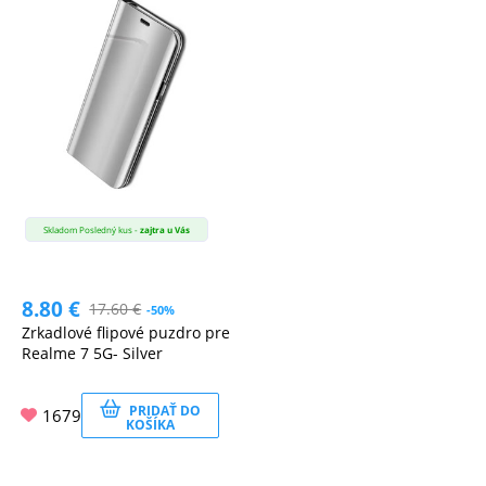
Skladom Posledný kus -
zajtra u Vás
8.80
€
17.60
€
-50%
Zrkadlové flipové puzdro pre
Realme 7 5G- Silver
PRIDAŤ DO
1679
KOŠÍKA