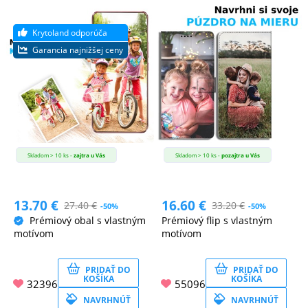
Skladom > 10 ks -
zajtra u Vás
Skladom > 10 ks -
pozajtra u Vás
13.70
€
16.60
€
27.40
€
33.20
€
-50%
-50%
Prémiový obal s vlastným
Prémiový flip s vlastným
motívom
motívom
PRIDAŤ DO
PRIDAŤ DO
KOŠÍKA
KOŠÍKA
32396
55096
NAVRHNÚŤ
NAVRHNÚŤ