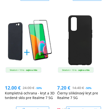
Skladom > 10 ks -
zajtra u Vás
Skladom > 10 ks -
zajtra u Vás
12.00
€
7.20
€
24.00
€
14.40
€
-50%
-50%
Kompletná ochrana - kryt a 3D
Čierny silikónový kryt pre
tvrdené sklo pre Realme 7 5G
Realme 7 5G