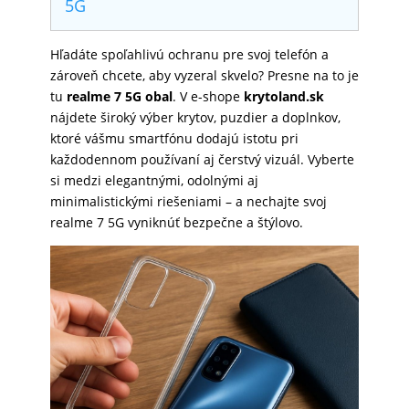
5G
SKLÁ
Hľadáte spoľahlivú ochranu pre svoj telefón a
zároveň chcete, aby vyzeral skvelo? Presne na to je
NABÍJANIE
tu
realme 7 5G obal
. V e-shope
krytoland.sk
nájdete široký výber krytov, puzdier a doplnkov,
ktoré vášmu smartfónu dodajú istotu pri
ŠPORT
každodennom používaní aj čerstvý vizuál. Vyberte
si medzi elegantnými, odolnými aj
minimalistickými riešeniami – a nechajte svoj
realme 7 5G vyniknúť bezpečne a štýlovo.
PRODUKTY
NA
MIERU
PRÍSLUŠENSTVO
PRE
MOBILY