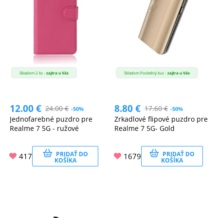
Skladom 2 ks -
zajtra u Vás
Skladom Posledný kus -
zajtra u Vás
12.00
€
8.80
€
24.00
€
17.60
€
-50%
-50%
Jednofarebné puzdro pre
Zrkadlové flipové puzdro pre
Realme 7 5G - ružové
Realme 7 5G- Gold
PRIDAŤ DO
PRIDAŤ DO
417
1679
KOŠÍKA
KOŠÍKA