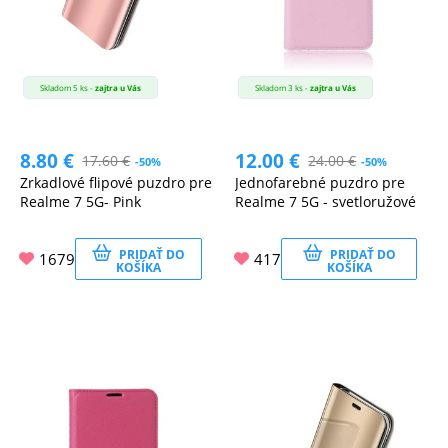
Skladom 5 ks -
zajtra u Vás
Skladom 3 ks -
zajtra u Vás
8.80
€
12.00
€
17.60
€
24.00
€
-50%
-50%
Zrkadlové flipové puzdro pre
Jednofarebné puzdro pre
Realme 7 5G- Pink
Realme 7 5G - svetloružové
PRIDAŤ DO
PRIDAŤ DO
1679
417
KOŠÍKA
KOŠÍKA