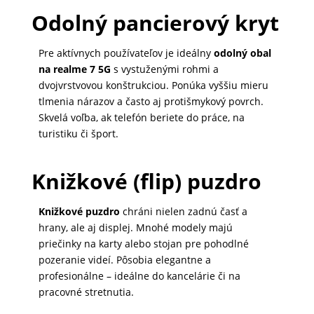
Odolný pancierový kryt
MALÉ
SPOTREBIČE
Pre aktívnych používateľov je ideálny
odolný obal
na realme 7 5G
s vystuženými rohmi a
dvojvrstvovou konštrukciou. Ponúka vyššiu mieru
KANCELÁRIA
tlmenia nárazov a často aj protišmykový povrch.
Skvelá voľba, ak telefón beriete do práce, na
turistiku či šport.
ŽIVOTNÝ
ŠTÝL
Knižkové (flip) puzdro
A
OUTDOOR
Knižkové puzdro
chráni nielen zadnú časť a
hrany, ale aj displej. Mnohé modely majú
priečinky na karty alebo stojan pre pohodlné
KRÁSA
pozeranie videí. Pôsobia elegantne a
A
profesionálne – ideálne do kancelárie či na
ZDRAVIE
pracovné stretnutia.