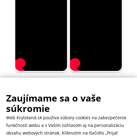
Zaujímame sa o vaše
.
500.000+ odoslaných balíčkov
súkromie
Web Krytoland.sk používa súbory cookies na zabezpečenie
Rychlé doručenie 1-2 dní
funkčnosti webu a s Vaším súhlasom aj na personalizáciu
obsahu webových stránok. Kliknutím na tlačidlo „Prijať