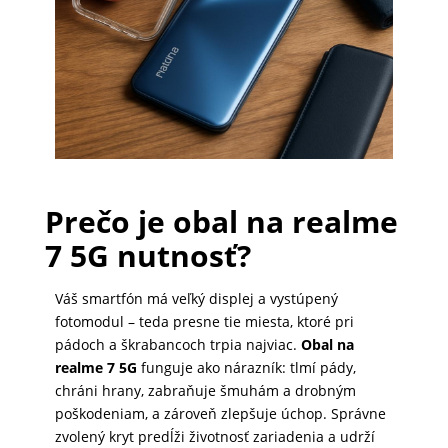
PRÍSLUŠENSTVO
PRE
TABLETY
PC
/
Prečo je obal na realme
NOTEBOOK
7 5G nutnosť?
/
GAMING
Váš smartfón má veľký displej a vystúpený
fotomodul – teda presne tie miesta, ktoré pri
pádoch a škrabancoch trpia najviac.
Obal na
AUTOPRÍSLUŠENSTVO
realme 7 5G
funguje ako nárazník: tlmí pády,
chráni hrany, zabraňuje šmuhám a drobným
poškodeniam, a zároveň zlepšuje úchop. Správne
zvolený kryt predĺži životnosť zariadenia a udrží
SMART