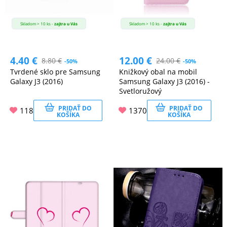
Skladom > 10 ks -
zajtra u Vás
Skladom > 10 ks -
zajtra u Vás
4.40
€
12.00
€
8.80
€
24.00
€
-50%
-50%
Tvrdené sklo pre Samsung
Knižkový obal na mobil
Galaxy J3 (2016)
Samsung Galaxy J3 (2016) -
Svetloružový
PRIDAŤ DO
PRIDAŤ DO
118
1370
KOŠÍKA
KOŠÍKA