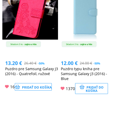
Skladom 3 ks -
zajtra u Vás
Skladom 3 ks -
zajtra u Vás
13.20
€
12.00
€
26.40
€
24.00
€
-50%
-50%
Puzdro pre Samsung Galaxy J3
Puzdro typu kniha pre
(2016) - Quatrefoil, ružové
Samsung Galaxy J3 (2016) -
Blue
16
PRIDAŤ DO KOŠÍKA
PRIDAŤ DO
1370
KOŠÍKA