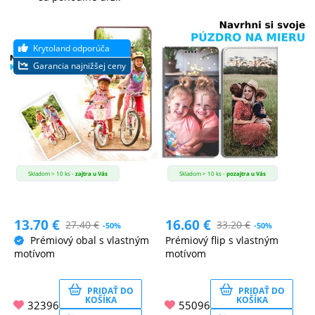
Skladom > 10 ks -
zajtra u Vás
Skladom > 10 ks -
pozajtra u Vás
13.70
€
16.60
€
27.40
€
33.20
€
-50%
-50%
Prémiový obal s vlastným
Prémiový flip s vlastným
motívom
motívom
PRIDAŤ DO
PRIDAŤ DO
KOŠÍKA
KOŠÍKA
32396
55096