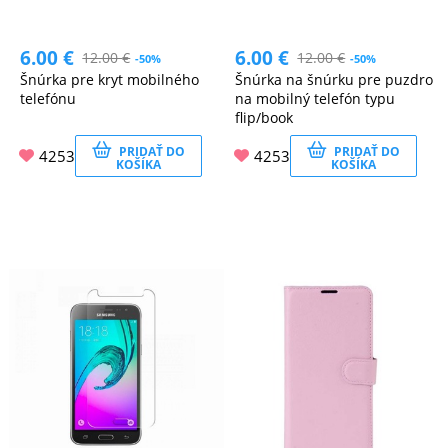
6.00
€
6.00
€
12.00
€
12.00
€
-50%
-50%
Šnúrka pre kryt mobilného
Šnúrka na šnúrku pre puzdro
telefónu
na mobilný telefón typu
flip/book
PRIDAŤ DO
PRIDAŤ DO
4253
4253
KOŠÍKA
KOŠÍKA