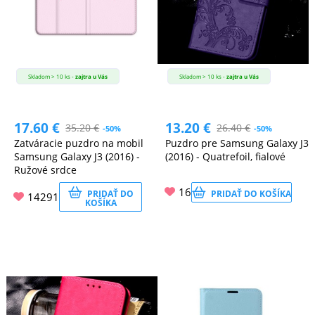
Skladom > 10 ks -
zajtra u Vás
Skladom > 10 ks -
zajtra u Vás
17.60
€
13.20
€
35.20
€
26.40
€
-50%
-50%
Zatváracie puzdro na mobil
Puzdro pre Samsung Galaxy J3
Samsung Galaxy J3 (2016) -
(2016) - Quatrefoil, fialové
Ružové srdce
16
PRIDAŤ DO
PRIDAŤ DO KOŠÍKA
14291
KOŠÍKA