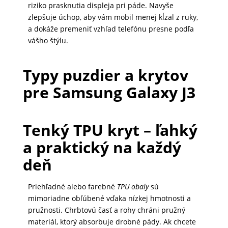
riziko prasknutia displeja pri páde. Navyše
DOMÁCNOSŤ
zlepšuje úchop, aby vám mobil menej kĺzal z ruky,
a dokáže premeniť vzhľad telefónu presne podľa
vášho štýlu.
POPSOCKETY
Typy puzdier a krytov
SMART
pre Samsung Galaxy J3
HODINKY
A
PRÍSLUŠENSTVO
Tenký TPU kryt – ľahký
a praktický na každý
deň
TV,
FOTO,
Priehľadné alebo farebné
TPU obaly
sú
AUDIO-
mimoriadne obľúbené vďaka nízkej hmotnosti a
VIDEO
pružnosti. Chrbtovú časť a rohy chráni pružný
materiál, ktorý absorbuje drobné pády. Ak chcete