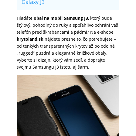
Galaxy J3
SKLÁ
Hľadáte
obal na mobil Samsung J3
, ktorý bude
štýlový, pohodlný do ruky a spoľahlivo ochráni váš
NABÍJANIE
telefón pred škrabancami a pádmi? Na e-shope
krytoland.sk
nájdete presne to, čo potrebujete –
od tenkých transparentných krytov až po odolné
ŠPORT
„rugged“ puzdrá a elegantné knižkové obaly.
Vyberte si dizajn, ktorý vám sedí, a doprajte
svojmu Samsungu J3 istotu aj šarm.
PRODUKTY
NA
MIERU
PRÍSLUŠENSTVO
PRE
MOBILY