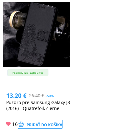
Posledný kus - zajtra u Vás
13.20
€
26.40
€
-50%
Puzdro pre Samsung Galaxy J3
(2016) - Quatrefoil, čierne
16
PRIDAŤ DO KOŠÍKA