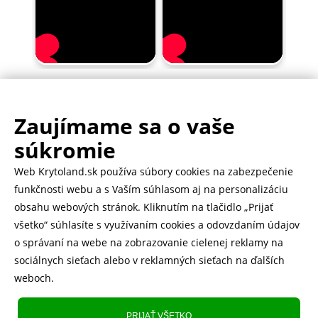
Zaujímame sa o vaše
.
500.000+ odoslaných balíčkov
súkromie
Web Krytoland.sk používa súbory cookies na zabezpečenie
Rychlé doručenie 1-2 dní
funkčnosti webu a s Vaším súhlasom aj na personalizáciu
obsahu webových stránok. Kliknutím na tlačidlo „Prijať
všetko“ súhlasíte s využívaním cookies a odovzdaním údajov
o správaní na webe na zobrazovanie cielenej reklamy na
Heureka
zobraziť recenzie
sociálnych sieťach alebo v reklamných sieťach na ďalších
weboch.
Instagram
5.643 fanúšikov
PRIJAŤ VŠETKO