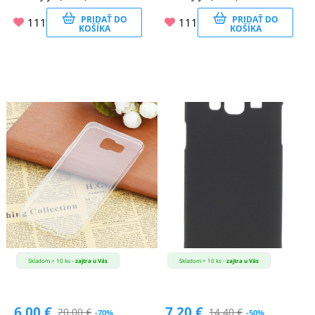
PRIDAŤ DO
PRIDAŤ DO
111
111
KOŠÍKA
KOŠÍKA
Skladom > 10 ks -
zajtra u Vás
Skladom > 10 ks -
zajtra u Vás
6.00
€
7.20
€
20.00
€
14.40
€
-70%
-50%