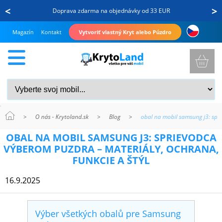
<
>
Doprava zdarma na objednávky od 33 EUR
Magazín
Kontakt
Vytvoriť vlastný Kryt alebo Púzdro
>
O nás - Krytoland.sk
>
Blog
>
obal na mobil samsung j3: spri
KRYTY
OBAL NA MOBIL SAMSUNG J3: SPRIEVODCA
A
VÝBEROM PUZDRA – MATERIÁLY, OCHRANA,
PUZDRÁ
FUNKCIE A ŠTÝL
NA
16.9.2025
MOBIL
Výber všetkých obalů pre Samsung
TVRDENÉ