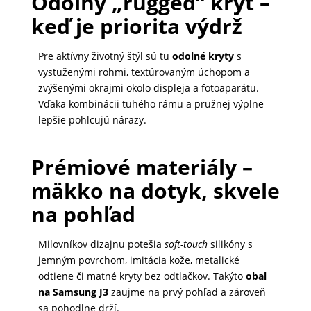
Odolný „rugged“ kryt –
keď je priorita výdrž
MATKA
A
Pre aktívny životný štýl sú tu
odolné kryty
s
DIEŤA
vystuženými rohmi, textúrovaným úchopom a
zvýšenými okrajmi okolo displeja a fotoaparátu.
Vďaka kombinácii tuhého rámu a pružnej výplne
DRONY
lepšie pohlcujú nárazy.
Prémiové materiály –
DOM,
mäkko na dotyk, skvele
DIELŇA
A
na pohľad
ZÁHRADA
Milovníkov dizajnu potešia
soft-touch
silikóny s
jemným povrchom, imitácia kože, metalické
odtiene či matné kryty bez odtlačkov. Takýto
obal
na Samsung J3
zaujme na prvý pohľad a zároveň
sa pohodlne drží.