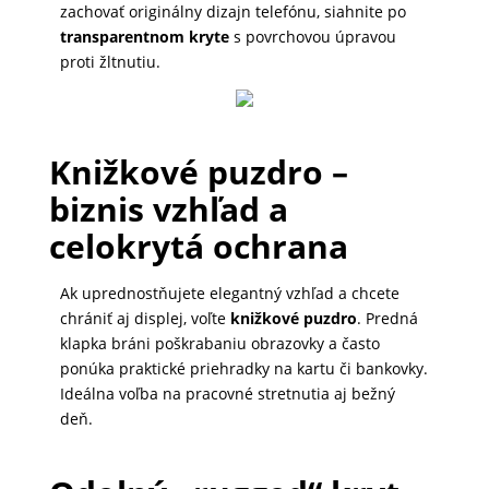
zachovať originálny dizajn telefónu, siahnite po
MALÉ
transparentnom kryte
s povrchovou úpravou
SPOTREBIČE
proti žltnutiu.
KANCELÁRIA
Knižkové puzdro –
biznis vzhľad a
ŽIVOTNÝ
celokrytá ochrana
ŠTÝL
A
Ak uprednostňujete elegantný vzhľad a chcete
OUTDOOR
chrániť aj displej, voľte
knižkové puzdro
. Predná
klapka bráni poškrabaniu obrazovky a často
ponúka praktické priehradky na kartu či bankovky.
KRÁSA
Ideálna voľba na pracovné stretnutia aj bežný
A
deň.
ZDRAVIE