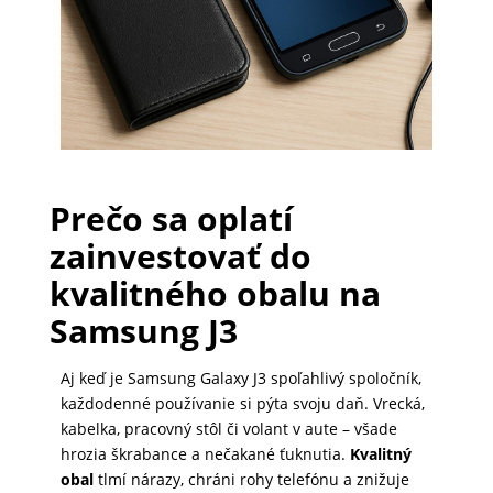
PRÍSLUŠENSTVO
PRE
TABLETY
PC
Prečo sa oplatí
/
zainvestovať do
NOTEBOOK
kvalitného obalu na
/
GAMING
Samsung J3
Aj keď je Samsung Galaxy J3 spoľahlivý spoločník,
AUTOPRÍSLUŠENSTVO
každodenné používanie si pýta svoju daň. Vrecká,
kabelka, pracovný stôl či volant v aute – všade
hrozia škrabance a nečakané ťuknutia.
Kvalitný
obal
tlmí nárazy, chráni rohy telefónu a znižuje
SMART