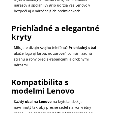
nárazov a spoľahlivý grip udržia váš Lenovo v
MATKA
bezpečí aj v náročnejších podmienkach.
A
DIEŤA
Priehľadné a elegantné
kryty
DRONY
Milujete dizajn svojho telefónu?
Priehľadný obal
ukáže logo aj farbu, no zároveň ochráni zadnú
stranu a rohy pred škrabancami a drobnými
DOM,
nárazmi.
DIELŇA
A
ZÁHRADA
Kompatibilita s
modelmi Lenovo
Každý
obal na Lenovo
na krytoland.sk je
navrhnutý tak, aby presne sedel na konkrétny