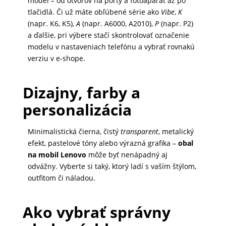
model – od otvorov na porty a fotoaparát až po
tlačidlá. Či už máte obľúbené série ako
Vibe
,
K
(napr. K6, K5),
A
(napr. A6000, A2010),
P
(napr. P2)
a ďalšie, pri výbere stačí skontrolovať označenie
modelu v nastaveniach telefónu a vybrať rovnakú
verziu v e-shope.
Dizajny, farby a
personalizácia
Minimalistická čierna, čistý
transparent
, metalický
efekt, pastelové tóny alebo výrazná grafika –
obal
na mobil Lenovo
môže byť nenápadný aj
odvážny. Vyberte si taký, ktorý ladí s vaším štýlom,
outfitom či náladou.
Ako vybrať správny