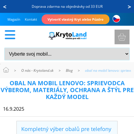
<
>
Doprava zdarma na objednávky od 33 EUR
Magazín
Kontakt
Vytvoriť vlastný Kryt alebo Púzdro
>
O nás - Krytoland.sk
>
Blog
>
obal na mobil lenovo: sprievo
KRYTY
OBAL NA MOBIL LENOVO: SPRIEVODCA
A
VÝBEROM, MATERIÁLY, OCHRANA A ŠTÝL PRE
PUZDRÁ
KAŽDÝ MODEL
NA
16.9.2025
MOBIL
Kompletný výber obalů pre telefony
TVRDENÉ