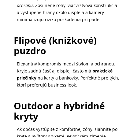
ochranu
. Zosilnené rohy, viacvrstvová konštrukcia
MALÉ
a vystúpené hrany okolo displeja a kamery
SPOTREBIČE
minimalizujú riziko poškodenia pri páde.
Flipové (knižkové)
KANCELÁRIA
puzdro
ŽIVOTNÝ
Elegantný kompromis medzi štýlom a ochranou.
ŠTÝL
Kryje zadnú časť aj displej, často má
praktické
A
priečinky
na karty a bankovky. Perfektné pre tých,
ktorí preferujú business look.
OUTDOOR
Outdoor a hybridné
KRÁSA
kryty
A
ZDRAVIE
Ak občas vystúpite z komfortnej zóny, siahnite po
kryte s
military
prvkami. Pevný rám, tlmenie