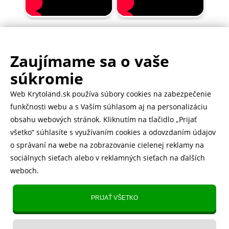
Zaujímame sa o vaše
.
500.000+ odoslaných balíčkov
súkromie
Web Krytoland.sk používa súbory cookies na zabezpečenie
Rychlé doručenie 1-2 dní
funkčnosti webu a s Vaším súhlasom aj na personalizáciu
obsahu webových stránok. Kliknutím na tlačidlo „Prijať
všetko“ súhlasíte s využívaním cookies a odovzdaním údajov
o správaní na webe na zobrazovanie cielenej reklamy na
Heureka
zobraziť recenzie
sociálnych sieťach alebo v reklamných sieťach na ďalších
weboch.
Instagram
5.643 fanúšikov
PRIJAŤ VŠETKO
TikTok
4.833 fanúšikov