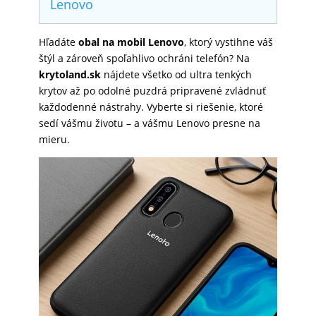
Lenovo
SKLÁ
Hľadáte
obal na mobil Lenovo
, ktorý vystihne váš
štýl a zároveň spoľahlivo ochráni telefón? Na
NABÍJANIE
krytoland.sk
nájdete všetko od ultra tenkých
krytov až po odolné puzdrá pripravené zvládnuť
každodenné nástrahy. Vyberte si riešenie, ktoré
ŠPORT
sedí vášmu životu – a vášmu Lenovo presne na
mieru.
PRODUKTY
NA
MIERU
PRÍSLUŠENSTVO
PRE
MOBILY