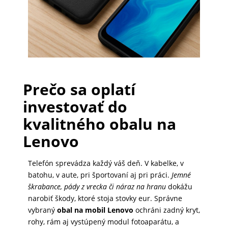
PRÍSLUŠENSTVO
PRE
TABLETY
Prečo sa oplatí
PC
investovať do
/
kvalitného obalu na
NOTEBOOK
/
Lenovo
GAMING
Telefón sprevádza každý váš deň. V kabelke, v
batohu, v aute, pri športovaní aj pri práci.
Jemné
AUTOPRÍSLUŠENSTVO
škrabance, pády z vrecka či náraz na hranu
dokážu
narobiť škody, ktoré stoja stovky eur. Správne
vybraný
obal na mobil Lenovo
ochráni zadný kryt,
rohy, rám aj vystúpený modul fotoaparátu, a
SMART