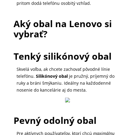
pritom dodá telefónu osobitý vzhľad.
DOMÁCNOSŤ
Aký obal na Lenovo si
POPSOCKETY
vybrať?
SMART
Tenký silikónový obal
HODINKY
A
Skvelá voľba, ak chcete zachovať pôvodné línie
PRÍSLUŠENSTVO
telefónu.
Silikónový obal
je pružný, príjemný do
ruky a bráni šmýkaniu. Ideálny na každodenné
nosenie do kancelárie aj do mesta.
TV,
FOTO,
AUDIO-
Pevný odolný obal
VIDEO
Pre aktívnych používateľov, ktorí chcú
maximálnu