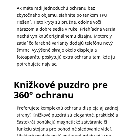
MALÉ
Ak máte radi jednoduchú ochranu bez
zbytočného objemu, siahnite po tenkom TPU
SPOTREBIČE
riešení. Tieto kryty sú pružné, odolné voči
nárazom a dobre sedia v ruke. Priehľadná verzia
nechá vyniknúť originálnemu dizajnu Motoroly,
KANCELÁRIA
zatiaľ čo farebné varianty dodajú telefónu nový
šmrnc. Vyvýšené okraje okolo displeja a
fotoaparátu poskytujú extra ochranu tam, kde ju
ŽIVOTNÝ
potrebujete najviac.
ŠTÝL
A
Knižkové puzdro pre
OUTDOOR
360° ochranu
Preferujete komplexnú ochranu displeja aj zadnej
KRÁSA
strany? Knižkové puzdrá sú elegantné, praktické a
A
častokrát ponúkajú magnetické zatváranie či
ZDRAVIE
funkciu stojana pre pohodlné sledovanie videí.
Niektoré modely majú vnútorné priehradky na