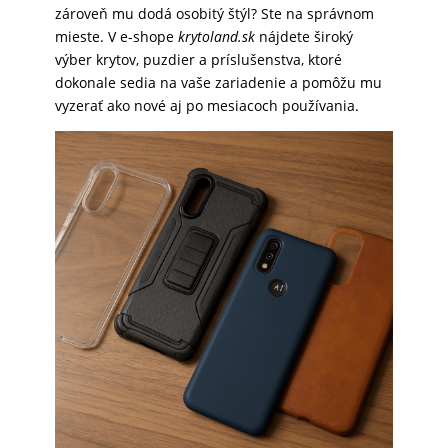
zároveň mu dodá osobitý štýl? Ste na správnom
SKLÁ
mieste. V e-shope
krytoland.sk
nájdete široký
výber krytov, puzdier a príslušenstva, ktoré
dokonale sedia na vaše zariadenie a pomôžu mu
NABÍJANIE
vyzerať ako nové aj po mesiacoch používania.
ŠPORT
PRODUKTY
NA
MIERU
PRÍSLUŠENSTVO
PRE
MOBILY