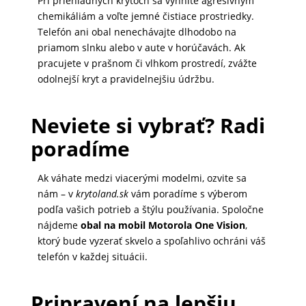
Pri priehľadných krytoch sa vyhnite agresívnym
chemikáliám a voľte jemné čistiace prostriedky.
Telefón ani obal nenechávajte dlhodobo na
priamom slnku alebo v aute v horúčavách. Ak
pracujete v prašnom či vlhkom prostredí, zvážte
odolnejší kryt a pravidelnejšiu údržbu.
Neviete si vybrať? Radi
poradíme
Ak váhate medzi viacerými modelmi, ozvite sa
nám – v
krytoland.sk
vám poradíme s výberom
podľa vašich potrieb a štýlu používania. Spoločne
nájdeme
obal na mobil Motorola One Vision
,
ktorý bude vyzerať skvelo a spoľahlivo ochráni váš
telefón v každej situácii.
Pripravení na lepšiu