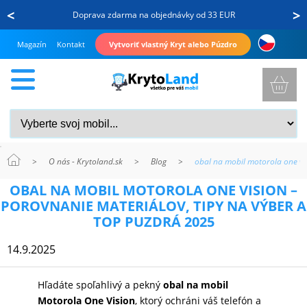
<
>
Doprava zdarma na objednávky od 33 EUR
Magazín
Kontakt
Vytvoriť vlastný Kryt alebo Púzdro
>
O nás - Krytoland.sk
>
Blog
>
obal na mobil motorola one vi
KRYTY
OBAL NA MOBIL MOTOROLA ONE VISION –
A
POROVNANIE MATERIÁLOV, TIPY NA VÝBER A
PUZDRÁ
TOP PUZDRÁ 2025
NA
14.9.2025
MOBIL
Hľadáte spoľahlivý a pekný
obal na mobil
Motorola One Vision
, ktorý ochráni váš telefón a
TVRDENÉ