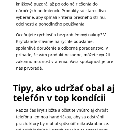
knižkové puzdrá, až po odolné riešenia do
náročných podmienok. Produkty sú starostlivo
vyberané, aby spĺňali kritériá presného strihu,
odolnosti a pohodlného používania.
Oceňujete rýchlosť a bezproblémový nákup? V
Krytolande stavíme na rýchle odoslanie,
spoľahlivé doručenie a odborné poradenstvo. V
prípade, že vám produkt nesadne, môžete využiť
zákonnú možnosť vrátenia. Vaša spokojnosť je pre
nás prvoradá.
Tipy, ako udržať obal aj
telefón v top kondícii
Raz za čas kryt zložte a očistite vnútro aj chrbát
telefónu jemnou handričkou, aby sa odstránil
prach, ktorý by mohol spôsobiť mikroškrabance.