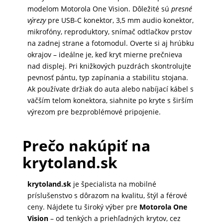
modelom Motorola One Vision. Dôležité sú
presné
výrezy
pre USB-C konektor, 3,5 mm audio konektor,
mikrofóny, reproduktory, snímač odtlačkov prstov
na zadnej strane a fotomodul. Overte si aj hrúbku
okrajov – ideálne je, keď kryt mierne prečnieva
nad displej. Pri knižkových puzdrách skontrolujte
pevnosť pántu, typ zapínania a stabilitu stojana.
Ak používate držiak do auta alebo nabíjací kábel s
väčším telom konektora, siahnite po kryte s širším
výrezom pre bezproblémové pripojenie.
Prečo nakúpiť na
krytoland.sk
krytoland.sk
je špecialista na mobilné
príslušenstvo s dôrazom na kvalitu, štýl a férové
ceny. Nájdete tu široký výber pre
Motorola One
Vision
– od tenkých a priehľadných krytov, cez