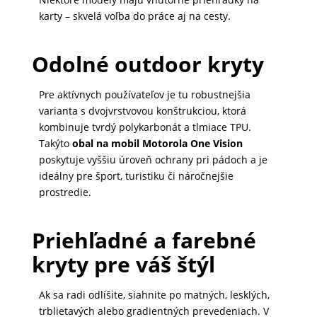
karty – skvelá voľba do práce aj na cesty.
MATKA
A
Odolné outdoor kryty
DIEŤA
Pre aktívnych používateľov je tu robustnejšia
varianta s dvojvrstvovou konštrukciou, ktorá
DRONY
kombinuje tvrdý polykarbonát a tlmiace TPU.
Takýto
obal na mobil Motorola One Vision
poskytuje vyššiu úroveň ochrany pri pádoch a je
DOM,
ideálny pre šport, turistiku či náročnejšie
DIELŇA
prostredie.
A
ZÁHRADA
Priehľadné a farebné
kryty pre váš štýl
Ak sa radi odlíšite, siahnite po matných, lesklých,
trblietavých alebo gradientných prevedeniach. V