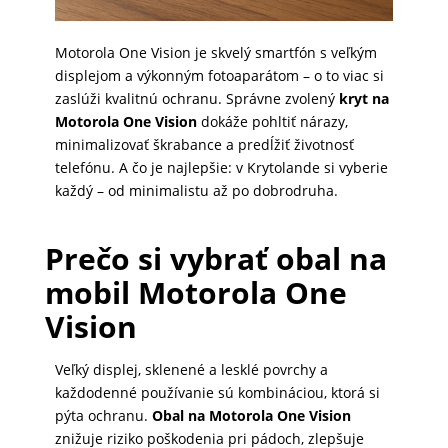
Motorola One Vision je skvelý smartfón s veľkým
PRÍSLUŠENSTVO
displejom a výkonným fotoaparátom – o to viac si
PRE
zaslúži kvalitnú ochranu. Správne zvolený
kryt na
TABLETY
Motorola One Vision
dokáže pohltiť nárazy,
minimalizovať škrabance a predĺžiť životnosť
telefónu. A čo je najlepšie: v Krytolande si vyberie
PC
každý – od minimalistu až po dobrodruha.
/
NOTEBOOK
Prečo si vybrať obal na
/
mobil Motorola One
GAMING
Vision
AUTOPRÍSLUŠENSTVO
Veľký displej, sklenené a lesklé povrchy a
každodenné používanie sú kombináciou, ktorá si
pýta ochranu.
Obal na Motorola One Vision
SMART
znižuje riziko poškodenia pri pádoch, zlepšuje