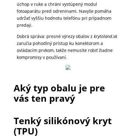
úchop v ruke a chráni vystúpený modul
DOMÁCNOSŤ
fotoaparátu pred odreninami. Navyše pomáha
udržať vyššiu hodnotu telefónu pri prípadnom
predaji.
POPSOCKETY
Dobrá správa: presné výrezy obalov z
krytoland.sk
zaručia pohodlný prístup ku konektorom a
ovládacím prvkom, takže nemusíte robiť žiadne
SMART
kompromisy v používaní.
HODINKY
A
PRÍSLUŠENSTVO
Aký typ obalu je pre
vás ten pravý
TV,
FOTO,
AUDIO-
Tenký silikónový kryt
VIDEO
(TPU)