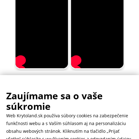
Zaujímame sa o vaše
.
500.000+ odoslaných balíčkov
súkromie
Web Krytoland.sk používa súbory cookies na zabezpečenie
Rychlé doručenie 1-2 dní
funkčnosti webu a s Vaším súhlasom aj na personalizáciu
obsahu webových stránok. Kliknutím na tlačidlo „Prijať
všetko“ súhlasíte s využívaním cookies a odovzdaním údajov