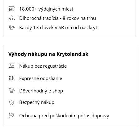
18.000+ výdajných miest
SMART
Dlhoročná tradícia - 8 rokov na trhu
HODINKY
Každý 13 člověk v SR má od nás kryt
A
PRÍSLUŠENSTVO
Výhody nákupu na Krytoland.sk
TV,
Nákup bez regustrácie
FOTO,
AUDIO-
Expresné odoslianie
VIDEO
Dôverihodný e-shop
Bezpečný nákup
MALÉ
Ochrana pred poškodením počas dopravy
SPOTREBIČE