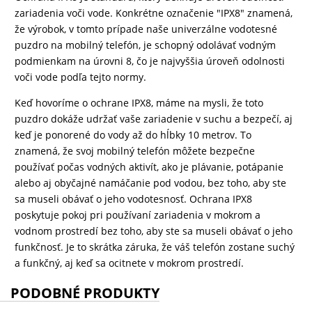
zariadenia voči vode. Konkrétne označenie "IPX8" znamená,
DRONY
že výrobok, v tomto prípade naše univerzálne vodotesné
puzdro na mobilný telefón, je schopný odolávať vodným
podmienkam na úrovni 8, čo je najvyššia úroveň odolnosti
voči vode podľa tejto normy.
DOM,
DIELŇA
Keď hovoríme o ochrane IPX8, máme na mysli, že toto
A
puzdro dokáže udržať vaše zariadenie v suchu a bezpečí, aj
ZÁHRADA
keď je ponorené do vody až do hĺbky 10 metrov. To
znamená, že svoj mobilný telefón môžete bezpečne
používať počas vodných aktivít, ako je plávanie, potápanie
alebo aj obyčajné namáčanie pod vodou, bez toho, aby ste
sa museli obávať o jeho vodotesnosť. Ochrana IPX8
poskytuje pokoj pri používaní zariadenia v mokrom a
vodnom prostredí bez toho, aby ste sa museli obávať o jeho
funkčnosť. Je to skrátka záruka, že váš telefón zostane suchý
a funkčný, aj keď sa ocitnete v mokrom prostredí.
PODOBNÉ PRODUKTY