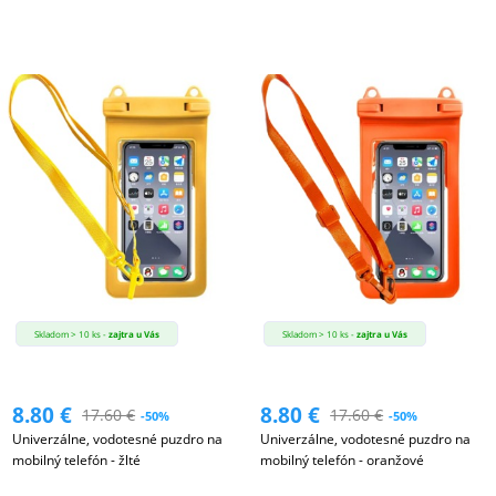
Skladom > 10 ks -
zajtra u Vás
Skladom > 10 ks -
zajtra u Vás
8.80
€
8.80
€
17.60
€
17.60
€
-50%
-50%
Univerzálne, vodotesné puzdro na
Univerzálne, vodotesné puzdro na
mobilný telefón - žlté
mobilný telefón - oranžové