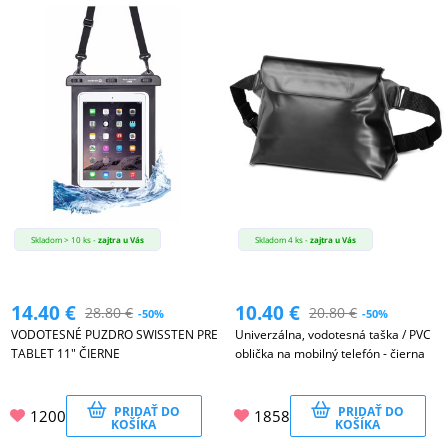
Skladom > 10 ks -
zajtra u Vás
Skladom 4 ks -
zajtra u Vás
14.40
€
10.40
€
28.80
€
20.80
€
-50%
-50%
VODOTESNÉ PUZDRO SWISSTEN PRE
Univerzálna, vodotesná taška / PVC
TABLET 11" ČIERNE
oblička na mobilný telefón - čierna
PRIDAŤ DO
PRIDAŤ DO
1200
1858
KOŠÍKA
KOŠÍKA