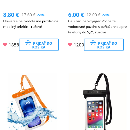
8.80
€
6.00
€
17.60
€
12.00
€
-50%
-50%
Univerzálne, vodotesné puzdro na
Cellularline Voyager Pochette
mobilný telefón - ružové
vodotesné puzdro s peňaženkou pre
telefóny do 5,2", ružové
PRIDAŤ DO
PRIDAŤ DO
1858
1200
KOŠÍKA
KOŠÍKA