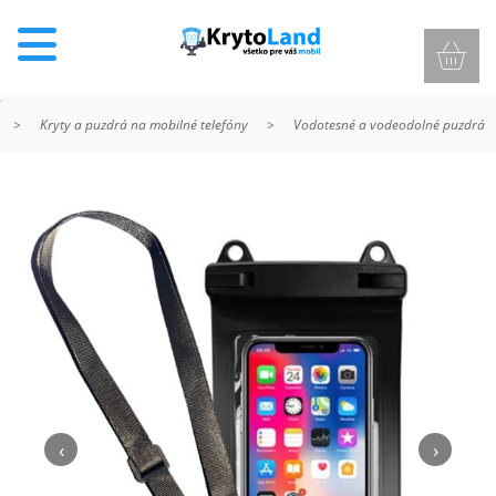
>
Kryty a puzdrá na mobilné telefóny
>
Vodotesné a vodeodolné puzdrá
KRYTY
A
PUZDRÁ
NA
MOBIL
TVRDENÉ
SKLÁ
‹
›
NABÍJANIE