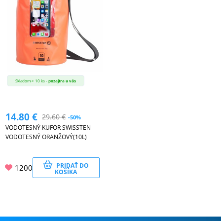
Skladom > 10 ks -
pozajtra u vás
14.80
€
29.60
€
-50%
VODOTESNÝ KUFOR SWISSTEN
VODOTESNÝ ORANŽOVÝ(10L)
PRIDAŤ DO
1200
KOŠÍKA