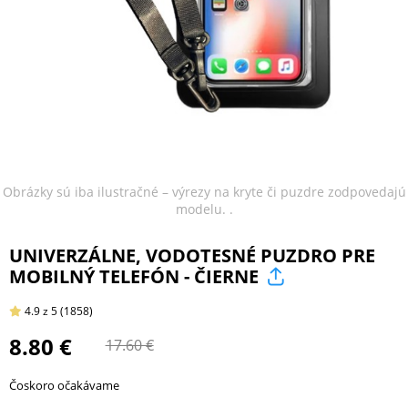
ŠPORT
PRODUKTY
NA
MIERU
Obrázky sú iba ilustračné – výrezy na kryte či puzdre zodpovedajú
modelu. .
PRÍSLUŠENSTVO
UNIVERZÁLNE, VODOTESNÉ PUZDRO PRE
PRE
MOBILNÝ TELEFÓN - ČIERNE
MOBILY
4.9
z 5
(1858)
8.80 €
17.60 €
PRÍSLUŠENSTVO
PRE
Čoskoro očakávame
TABLETY