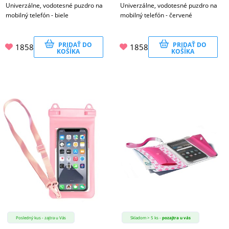
Univerzálne, vodotesné puzdro na
Univerzálne, vodotesné puzdro na
mobilný telefón - biele
mobilný telefón - červené
PRIDAŤ DO
PRIDAŤ DO
1858
1858
KOŠÍKA
KOŠÍKA
Posledný kus - zajtra u Vás
Skladom > 5 ks -
pozajtra u vás