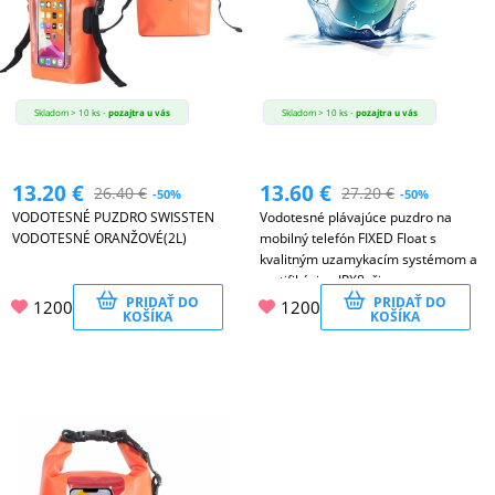
Skladom > 10 ks -
pozajtra u vás
Skladom > 10 ks -
pozajtra u vás
13.20
€
13.60
€
26.40
€
27.20
€
-50%
-50%
VODOTESNÉ PUZDRO SWISSTEN
Vodotesné plávajúce puzdro na
VODOTESNÉ ORANŽOVÉ(2L)
mobilný telefón FIXED Float s
kvalitným uzamykacím systémom a
certifikáciou IPX8, čierne
PRIDAŤ DO
PRIDAŤ DO
1200
1200
KOŠÍKA
KOŠÍKA