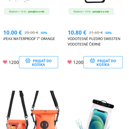
Skladom > 10 ks -
pozajtra u vás
Skladom > 10 ks -
pozajtra u vás
10.00
€
10.80
€
20.00
€
21.60
€
-50%
-50%
iPEAX WATERPROOF 7" ORANGE
VODOTESNÉ PUZDRO SWISSTEN
VODOTESNÉ ČIERNE
PRIDAŤ DO
PRIDAŤ DO
1200
1200
KOŠÍKA
KOŠÍKA