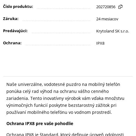
KANCELÁRIA
Číslo produktu:
202720856
Záruka:
24 mesiacov
ŽIVOTNÝ
Predávajúci:
Krytoland SK s.r.o.
ŠTÝL
A
Ochrana:
IPX8
OUTDOOR
KRÁSA
A
Naše univerzálne, vodotesné puzdro na mobilný telefón
ZDRAVIE
ponúka celý rad výhod na ochranu vášho cenného
zariadenia. Tento inovatívny výrobok vám vďaka množstvu
výnimočných funkcií poskytne bezstarostný zážitok pri
MATKA
používaní mobilného telefónu vo vodnom prostredí.
A
Ochrana IPX8 pre vaše pohodlie
DIEŤA
Ochrana IPX8 je štandard, ktorý definuje úroveň odolnosti