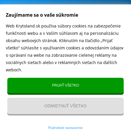
.
500.000+ odoslaných balíčkov
Zaujímame sa o vaše súkromie
Web Krytoland.sk používa súbory cookies na zabezpečenie
Rychlé doručenie 1-2 dní
funkčnosti webu a s Vaším súhlasom aj na personalizáciu
obsahu webových stránok. Kliknutím na tlačidlo „Prijať
všetko“ súhlasíte s využívaním cookies a odovzdaním údajov
o správaní na webe na zobrazovanie cielenej reklamy na
Heureka
zobraziť recenzie
sociálnych sieťach alebo v reklamných sieťach na ďalších
weboch.
Instagram
5.643 fanúšikov
PRIJAŤ VŠETKO
TikTok
4.833 fanúšikov
ODMIETNUŤ VŠETKO
YouTube videa
Kontakt
/
VOP
/
Recenzie
/
Blog
/
Magazín
/
O nás
/
Odstúpenie
Podrobné nastavenie