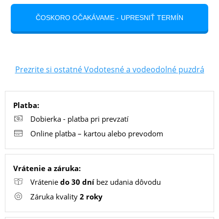
PC
/
NOTEBOOK
/
Prezrite si ostatné Vodotesné a vodeodolné puzdrá
GAMING
Platba:
AUTOPRÍSLUŠENSTVO
Dobierka - platba pri prevzatí
Online platba – kartou alebo prevodom
SMART
DOMÁCNOSŤ
Vrátenie a záruka:
Vrátenie
do 30 dní
bez udania dôvodu
Záruka kvality
2 roky
POPSOCKETY